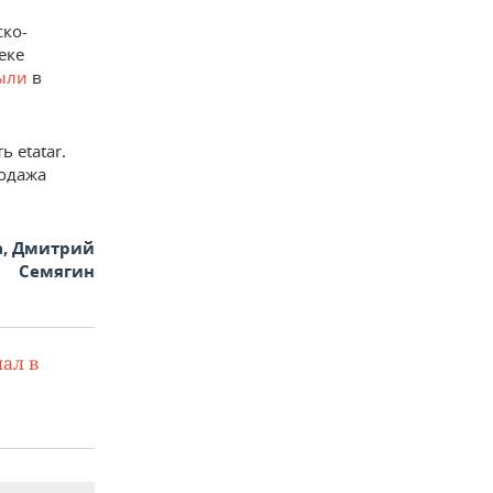
ско-
еке
ыли
в
 etatar.
родажа
а, Дмитрий
Семягин
ал в