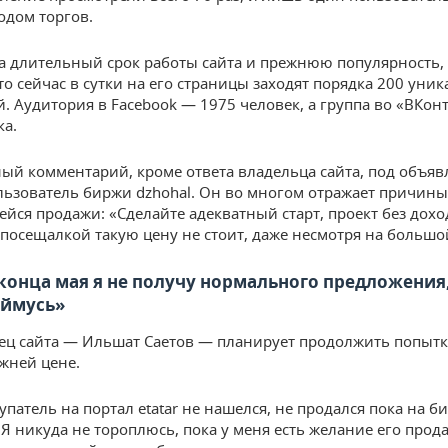
одом торгов.
а длительный срок работы сайта и прежнюю популярность,
то сейчас в сутки на его страницы заходят порядка 200 уни
й. Аудитория в Facebook — 1975 человек, а группа во «ВКон
ка.
ый комментарий, кроме ответа владельца сайта, под объя
льзователь биржи dzhohal. Он во многом отражает причины
йся продажи: «Сделайте адекватный старт, проект без доход
посещалкой такую цену не стоит, даже несмотря на большо
 конца мая я не получу нормального предложения,
аймусь»
ец сайта — Ильшат Саетов — планирует продолжить попытк
ежней цене.
патель на портал etatar не нашелся, не продался пока на б
Я никуда не тороплюсь, пока у меня есть желание его прода