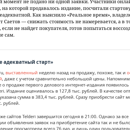
 момент не подано ни одной заявки. Участники онла
 на которой продавалось издание, посчитали стартов
еадекватной. Как выяснило «Реальное время», владел
 Саетов — снижать стоимость не намеревается, а в т
, если не найдет покупателя, готов попытаться воссоз
е сам.
е адекватный старт
»
ru,
выставленный
неделю назад на продажу, похоже, так и
о
й
, даже с учетом сравнительно небольшой цены. Напомним
 о продаже первого делового интернет-издания появилось
eri. Издание оценивалось в 127,8 тыс. рублей. В качестве 
указана сумма в 383,4 тыс. рублей. Сразу приобрести сайт 
с. рублей.
же сайтов Telderi завершится сегодня в 21:00. Однако за все
ии объявления заявок на приобретение сайта так и не было
ление просмотрели всего 76 раз, и лишь один пользовател