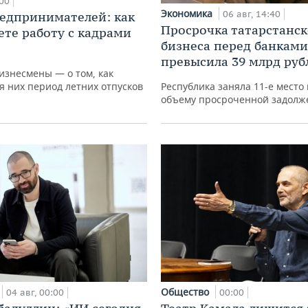
00
Экономика
06 авг, 14:40
едпринимателей: как
Просрочка татарстанск
ете работу с кадрами
бизнеса перед банками
превысила 39 млрд руб
изнесмены — о том, как
я них период летних отпусков
Республика заняла 11-е место 
объему просроченной задолж
Общество
04 авг, 00:00
00:00