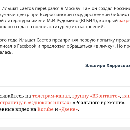
у Ильшат Саетов перебрался в Москву. Там он создал Россий
аучный центр при Всероссийской государственной библиот
й литературы имени М.И.Рудомино (ВГБИЛ), который
закр
ошлого года на волне антитурецких настроений.
того года Ильшат Саетов предпринял первую попытку продать
аписал в Facebook и предложил обращаться «в личку». Но п
алась.
Эльвира Харрасов
сывайтесь на
телеграм-канал
,
группу «ВКонтакте»
,
кан
страницу в «Одноклассниках»
«Реального времени».
евные видео на
Rutube
и
«Дзене»
.