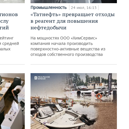
Промышленность
24 июл, 16:15
егионов
«Татнефть» превращает отходы
ислу
в реагент для повышения
тий
нефтедобычи
рейтинг
На мощностях ООО «ХимСервис»
и средней
компания начала производить
малых
поверхностно-активные вещества из
отходов собственного производства