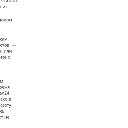
и снижать
ни».
 новом
 сам
етов. —
ан или
тивно.
ем
время
zan24
ако в
азету
сь
кт не