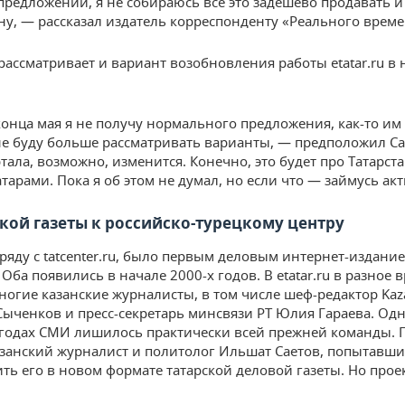
 предложений, я не собираюсь все это задешево продавать 
ану, — рассказал издатель корреспонденту «Реального време
рассматривает и вариант возобновления работы etatar.ru в
конца мая я не получу нормального предложения, как-то им
не буду больше рассматривать варианты, — предположил Са
тала, возможно, изменится. Конечно, это будет про Татарст
атарами. Пока я об этом не думал, но если что — займусь ак
ской газеты к российско-турецкому центру
наряду с tatcenter.ru, было первым деловым интернет-издани
 Оба появились в начале 2000-х годов. В etatar.ru в разное 
ногие казанские журналисты, в том числе шеф-редактор Ka
ыченков и пресс-секретарь минсвязи РТ Юлия Гараева. Одн
годах СМИ лишилось практически всей прежней команды. Г
занский журналист и политолог Ильшат Саетов, попытавши
ить его в новом формате татарской деловой газеты. Но прое