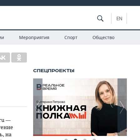
EN
ии
Мероприятия
Спорт
Общество
ru —
тение
ь, на