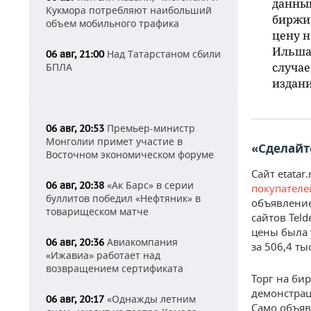
данный
Кукмора потребляют наибольший
биржи,
объем мобильного трафика
цену н
Ильшат
Над Татарстаном сбили
06 авг, 21:00
случае
БПЛА
издани
Премьер-министр
06 авг, 20:53
Монголии примет участие в
«Сделайт
Восточном экономическом форуме
Сайт etatar.
«Ак Барс» в серии
06 авг, 20:38
покупателе
буллитов победил «Нефтяник» в
объявление
товарищеском матче
сайтов Teld
цены была 
Авиакомпания
06 авг, 20:36
за 506,4 ты
«Ижавиа» работает над
возвращением сертификата
Торг на бир
демонстрац
«Однажды летним
06 авг, 20:17
Само объяв