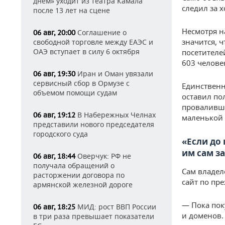
днем» уходит из театра Камала
следил за х
после 13 лет на сцене
Несмотря н
Соглашение о
06 авг, 20:00
значится, ч
свободной торговле между ЕАЭС и
ОАЭ вступает в силу 6 октября
посетителе
603 челове
Иран и Оман увязали
06 авг, 19:30
сервисный сбор в Ормузе с
Единственн
объемом помощи судам
оставил по
проваливше
В Набережных Челнах
06 авг, 19:12
маленькой 
представили нового председателя
городского суда
«Если до
им сам з
Оверчук: РФ не
06 авг, 18:44
получала обращений о
Сам владел
расторжении договора по
сайт по пр
армянской железной дороге
— Пока поку
МИД: рост ВВП России
06 авг, 18:25
и доменов. 
в три раза превышает показатели