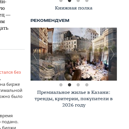
йн-
Книжная полка
ую
ец —
ом
дать
стался без
,
 на бирже
оптимальной
Премиальное жилье в Казани:
можно было
тренды, критерии, покупатели в
2026 году
 время
 подано.
ь биржи