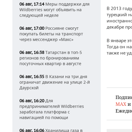
Меры поддержки для
06 авг, 17:14
В 2013 год
Wildberries могут объявить на
турецкий н
следующей неделе
иностранно
декабре пр
Россияне смогут
06 авг, 17:00
покупать билеты на транспорт
через мессенджер «Макс»
В январе э
Тогда он н
Татарстан в топ-5
06 авг, 16:38
также не уд
регионов по бронированиям
посуточных квартир в августе
В Казани на три дня
06 авг, 16:35
ограничат движение на улице 2-й
Даурской
Подпи
Для
06 авг, 16:20
MAX
и
предпринимателей Wildberries
Ежедн
заработала платформа с
навигацией по помощи
Хранилища газа в
06 авг, 16:06