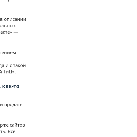
 в описании
кальных
такте» —
влением
а и с такой
й ТиЦ».
 как-то
и продать
ирже сайтов
ть. Все