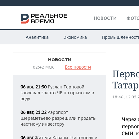
НОВОСТИ
ФОТО
Аналитика
Экономика
Промышленност
НОВОСТИ
Все новости
02:42 МСК
Перв
Татар
Руслан Терновой
06 авг, 21:30
завоевал золото ЧЕ по прыжкам в
18:46, 12.05
воду
Аэропорт
06 авг, 21:22
Шереметьево разрешили продать
Через 
частному инвестору
первог
СМИ, к
Жители Казани, Чистополя и
06 авг