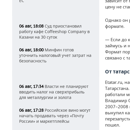
ЕС
зависит от
цену не ст
Однако он 
Суд приостановил
формате.
06 авг, 18:08
работу кафе Coffeeshop Company в
Казани на 30 суток
— Если до 
займусь и 
Минфин готов
06 авг, 18:00
Формат пор
уточнить налоговый учет затрат на
связано с т
безопасность
От татар
Etatar.ru, 
Власти не планируют
06 авг, 17:34
Татарстана.
вводить налог на сверхприбыль
работали м
для металлургии и золота
Владимир С
2007–2008 
Российское вино могут
06 авг, 17:28
выкупил ка
начать продавать через «Почту
перезапуст
России» и маркетплейсы
пошел.