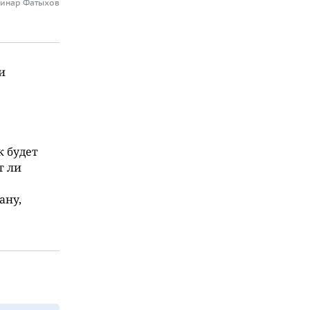
Динар Фатыхов
и
к будет
т ли
ану,