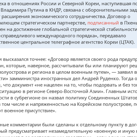
еха в отношениях России и Северной Кореи, наступившая п
 Владимира Путина в КНДР, связана с оборонительными за
т расширения экономического сотрудничества. Договор о
млющем стратегическом партнерстве,
подписанный
в Пхен
ен на достижение глобальной стратегической стабильности
«справедливого международного порядка», передавало
ственное центральное телеграфное агентство Кореи (ЦТАК).
 высказался точнее: «Договор является своего рода преду
ран, которые, наверное, рассчитывали бы или планируют ре
олуострова и региона в целом военным путем», — заявил 
ти» замминистра иностранных дел Андрей Руденко. Тогда 
 что документ «не нацелен на то, чтобы подорвать и без то
ситуацию в регионе Северо-Восточной Азии». Главным ис
сти в субрегионе он назвал политику Соединенных Штатов
в том числе и напряженностью на Корейском полуострове, 
 военное присутствие».
ные комментарии были сделаны к отдельному пункту в дог
рый предусматривает незамедлительную «военную и иную