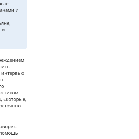
осле
дачами и
ьяне,
 и
преждением
шить
в интервью
он
го
точником
, «которые,
постоянно
оворе с
 помощь