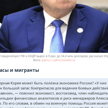
 товарооборот РФ и КНДР вырос в 9 раз, до 34,4 млн долларов, рассказал 
взято с сайта kremlin.ru
асы и мигранты
ерная Корея может быть полезна экономике России? «У них
н большой запас боеприпасов для ведения боевых действий
лавное», — пояснил экономист, востоковед, член наблюдат
Гильдии финансовых аналитиков и риск-менеджеров Алекс
в. По его словам, в обмен на военную помощь Россия может