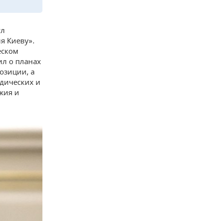
ул
я Киеву».
еском
ил о планах
озиции, а
дических и
жия и