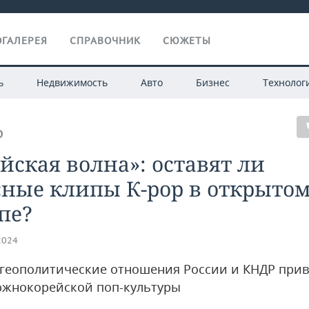
ГАЛЕРЕЯ
СПРАВОЧНИК
СЮЖЕТЫ
ь
Недвижимость
Авто
Бизнес
Технолог
О
йская волна»: оставят ли
сные клипы К-рор в открыто
пе?
2024
 геополитические отношения России и КНДР прив
южнокорейской поп-культуры