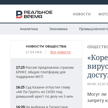
НОВОСТИ
ФОТО
Аналитика
Экономика
Промышленност
НОВОСТИ ОБЩЕСТВА
ОБЩЕСТВ
Все новости
17:54 МСК
«Коре
виру
Россия предложила странам
17:23
БРИКС общую платформу для
досту
поддержки МСП
00:00, 02.07.
Суд Казани отпустил главу
16:25
«Ай Пи Групп» из СИЗО под
Могут ли
домашний арест по делу на 5 млн
запрету 
На выборах в Татарстане
16:20