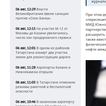
журнали
Власти
06 авг, 12:29
Великобритании ввели санкции
При этом д
против «Озон Банка»
«пересекае
МИД Южной 
На участке М-12 от
06 авг, 12:15
партнерств
Москвы до Казани увеличилось
расширить 
число зон придорожного сервиса
также ввес
физических
В одном из районов
06 авг, 12:01
нефти межд
Татарстана изымут два участка
земли для реконструкции дороги
Аэропорты Казани и
06 авг, 11:28
Нижнекамска открыли
В Татарстане отменили
06 авг, 11:05
режимы ракетной и беспилотной
опасности
В казанском аэропорту
06 авг, 10:46