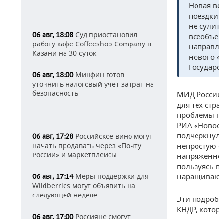
Новая в
поездки
не сули
Суд приостановил
06 авг, 18:08
всеобъе
работу кафе Coffeeshop Company в
направл
Казани на 30 суток
нового 
Государ
Минфин готов
06 авг, 18:00
уточнить налоговый учет затрат на
безопасность
МИД России
для тех ст
проблемы п
РИА «Новос
подчеркнул,
Российское вино могут
06 авг, 17:28
начать продавать через «Почту
непростую 
России» и маркетплейсы
напряженно
пользуясь 
Меры поддержки для
наращивают
06 авг, 17:14
Wildberries могут объявить на
следующей неделе
Эти подроб
КНДР, кото
Россияне смогут
06 авг, 17:00