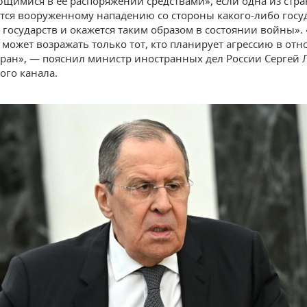
щимися в ее распоряжении средствами», если одна из стра
тся вооруженному нападению со стороны какого-либо госу
 государств и окажется таким образом в состоянии войны».
и может возражать только тот, кто планирует агрессию в от
тран», — пояснил министр иностранных дел России Сергей 
ого канала.