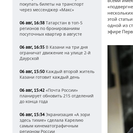
всеми имею
покупать билеты на транспорт
«подвергне
через мессенджер «Макс»
нескольких
этой стать
Татарстан в топ-5
06 авг, 16:38
одной из с
регионов по бронированиям
эфире Перв
посуточных квартир в августе
В Казани на три дня
06 авг, 16:35
ограничат движение на улице 2-й
Даурской
Каждый второй житель
06 авг, 15:50
Казани готовит каждый день
«Почта России»
06 авг, 15:42
планирует обновить 215 отделений
до конца года
Экранизация «А зори
06 авг, 15:34
здесь тихие» сделала Карелию
самым кинематографичным
регионом России