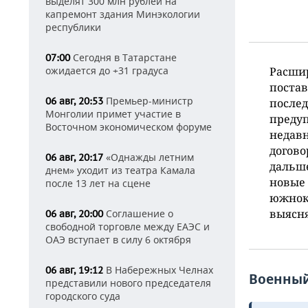
выделят 300 млн рублей на
капремонт здания Минэкологии
республики
Сегодня в Татарстане
07:00
ожидается до +31 градуса
Расшир
постав
Премьер-министр
06 авг, 20:53
после
Монголии примет участие в
предуп
Восточном экономическом форуме
недав
догово
«Однажды летним
06 авг, 20:17
дальше
днем» уходит из театра Камала
новые
после 13 лет на сцене
южноко
выясня
Соглашение о
06 авг, 20:00
свободной торговле между ЕАЭС и
ОАЭ вступает в силу 6 октября
В Набережных Челнах
06 авг, 19:12
Военный
представили нового председателя
городского суда