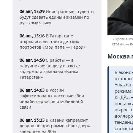
Иностранные студенты
06 авг, 15:29
будут сдавать единый экзамен по
русскому языку
В Татарстане
06 авг, 15:16
«Против эт
открылись выставки детских
стран», — 
портретов «Мой папа — Герой»
Москва 
С работы — в
06 авг, 14:50
наручниках: по делу о взятке
задержали замглавы «Банка
В эконо
Татарстан»
отношен
Ушаков.
В России
06 авг, 14:05
режима,
зафиксированы массовые сбои
КНДР», 
онлайн-сервисов и мобильной
поставк
связи
вырос в
долларо
В Казани капремонт
06 авг, 13:25
тенденц
дворов по программе «Наш двор»
статисти
завершен на 90%