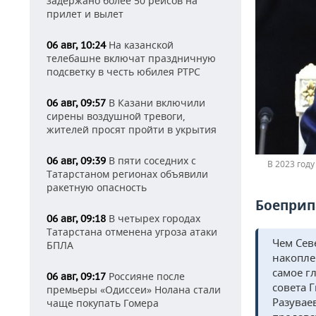
задержано более 50 рейсов на
прилет и вылет
На казанской
06 авг, 10:24
телебашне включат праздничную
подсветку в честь юбилея РТРС
В Казани включили
06 авг, 09:57
сирены воздушной тревоги,
жителей просят пройти в укрытия
В пяти соседних с
06 авг, 09:39
В 2023 году
Татарстаном регионах объявили
ракетную опасность
Боеприп
В четырех городах
06 авг, 09:18
Татарстана отменена угроза атаки
Чем Сев
БПЛА
накопле
самое г
Россияне после
06 авг, 09:17
совета 
премьеры «Одиссеи» Нолана стали
Разувае
чаще покупать Гомера