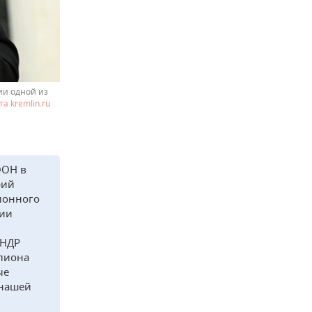
ии одной из
та kremlin.ru
ООН в
рий
ционного
нии
КНДР
ллиона
ые
 нашей