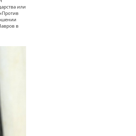
н
дарства или
 «Против
ношении
Лавров в