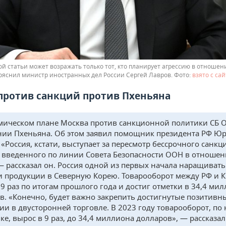
ой статьи может возражать только тот, кто планирует агрессию в отношен
пояснил министр иностранных дел России Сергей Лавров.
взято с сай
против санкций против Пхеньяна
мическом плане Москва против санкционной политики СБ 
ии Пхеньяна. Об этом заявил помощник президента РФ Ю
 «Россия, кстати, выступает за пересмотр бессрочного санк
 введенного по линии Совета Безопасности ООН в отноше
— рассказал он. Россия одной из первых начала наращивать
и продукции в Северную Корею. Товарооборот между РФ и 
 9 раз по итогам прошлого года и достиг отметки в 34,4 ми
в. «Конечно, будет важно закрепить достигнутые позитивн
ии в двусторонней торговле. В 2023 году товарооборот, по
ке, вырос в 9 раз, до 34,4 миллиона долларов», — рассказал