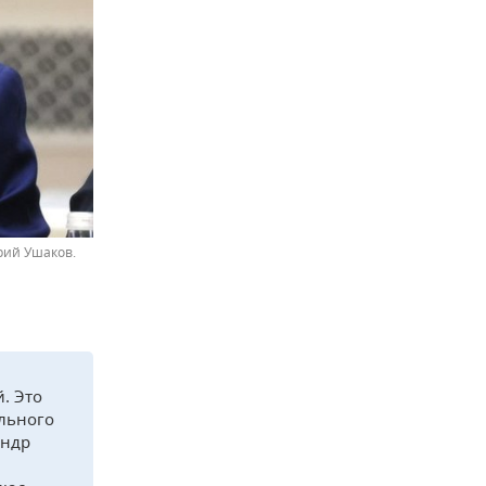
Юрий Ушаков.
. Это
ельного
андр