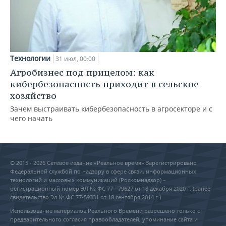
Технологии
31 июл, 00:00
Агробизнес под прицелом: как
кибербезопасность приходит в сельское
хозяйство
Зачем выстраивать кибербезопасность в агросекторе и с
чего начать
© 2015 - 2026 Сетевое издание «Реальное время» Зарегистрировано
Федеральной службой по надзору в сфере связи, информационных
технологий и массовых коммуникаций (Роскомнадзор) –
регистрационный номер ЭЛ № ФС 77 - 79627 от 18 декабря 2020 г. (ранее
свидетельство Эл № ФС 77-59331 от 18 сентября 2014 г.)
Использование материалов Реального Времени разрешено только с
предварительного согласия правообладателей, упоминание сайта и