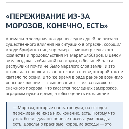
ВОДНЫЕ ВИДЫ СПОРТА
ОБРАЗОВАНИЕ
«ПЕРЕЖИВАНИЕ ИЗ-ЗА
ХОККЕЙ С МЯЧОМ
ПРОИСШЕСТВИЯ
МОРОЗОВ, КОНЕЧНО, ЕСТЬ»
Аномально холодная погода последних дней не оказала
существенного влияния на ситуацию в отрасли, сообщил
в ходе брифинга вице-премьер — министр сельского
хозяйства и продовольствия РТ Марат Зяббаров. В целом
зима выдалась обильной на осадки, в большей части
республики почти не было мерзлого слоя земли, и это
позволило пополнить запас влаги в почве, которой так не
хватало по осени. В то же время в ряде районов возникло
опасное явление — «выпревание» — из-за высокого
снежного покрова. Что касается последних заморозков,
аграриям нужно время, чтобы оценить их влияние:
— Морозы, которые нас затронули, на сегодня
переживание из-за них, конечно, есть. Потому что
у нас были сделаны первые посевы, уже всходы
есть. Довольно красивые, хорошие всходы — это