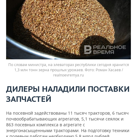
По словам министра, на элеваторах республики сегодня хранится
1,3 млн тонн зерна прошлых урожаев.
Роман Хасаев /
realnoevremya.ru
ДИЛЕРЫ НАЛАДИЛИ ПОСТАВКИ
ЗАПЧАСТЕЙ
На посевной задействованы 11 тысяч тракторов, 6 тысяч
почвообрабатывающих агрегатов, 5,1 тысячи сеялок и
863 посевных комплекса в агрегате с
энергонасыщенными тракторами. На подготовку техники
к полевым работам необходимо 5,8 млрд рублей.