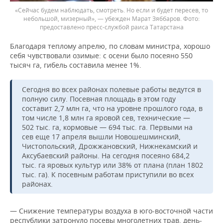
«Сейчас будем наблюдать, смотреть. Но если и будет пересев, то
небольшой, мизерный», — убежден Марат Зяббаров.
предоставлено пресс-службой раиса Татарстана
Благодаря теплому апрелю, по словам министра, хорошо
себя чувствовали озимые: с осени было посеяно 550
тысяч га, гибель составила менее 1%.
Сегодня во всех районах полевые работы ведутся в
полную силу. Посевная площадь в этом году
составит 2,7 млн га, что на уровне прошлого года, в
том числе 1,8 млн га яровой сев, технические —
502 тыс. га, кормовые — 694 тыс. га. Первыми на
сев еще 17 апреля вышли Новошешминский,
Чистопольский, Дрожжановский, Нижнекамский и
Аксубаевский районы. На сегодня посеяно 684,2
тыс. га яровых культур или 38% от плана (план 1802
тыс. га). К посевным работам приступили во всех
районах.
— Снижение температуры воздуха в юго-восточной части
республики затронуло посевы многолетних трав, день-