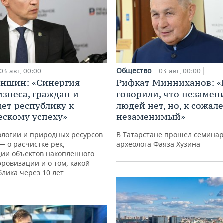
Общество
03 авг, 00:00
03 авг, 00:00
аншин: «Синергия
Рифкат Минниханов: «
изнеса, граждан и
говорили, что незаме
дет республику к
людей нет, но, к сожал
ескому успеху»
незаменимый»
ологии и природных ресурсов
В Татарстане прошел семина
— о расчистке рек,
археолога Фаяза Хузина
ции объектов накопленного
фровизации и о том, какой
блика через 10 лет