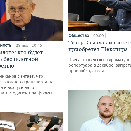
Общество
00:00
Театр Камала лишится 
ность
28 июл, 20:45
приобретет Шекспира
илоте: кто будет
ь беспилотной
Пьеса норвежского драматурга
остью
репертуара в декабре: запрет
правообладатели
иханов считает, что
втономного транспорта на
 и в воздухе надо
вать с единой платформы