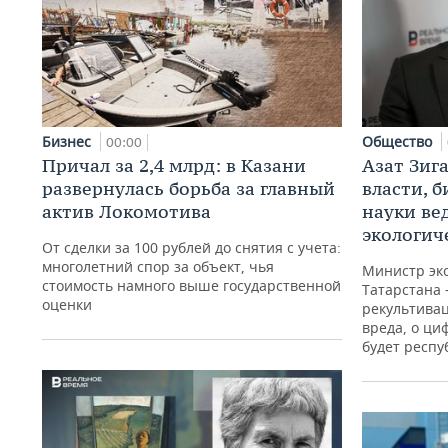
Бизнес
Общество
00:00
Причал за 2,4 млрд: в Казани
Азат Зиг
развернулась борьба за главный
власти, б
актив Локомотива
науки ве
экологич
От сделки за 100 рублей до снятия с учета:
многолетний спор за объект, чья
Министр эк
стоимость намного выше государственной
Татарстана 
оценки
рекультива
вреда, о ци
будет респу