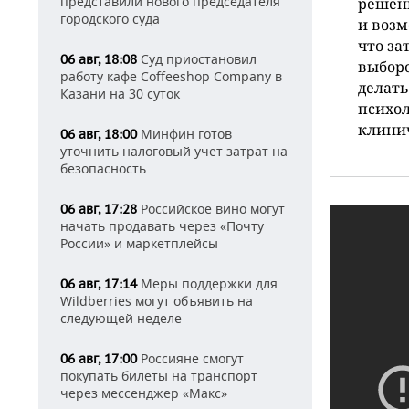
представили нового председателя
решени
городского суда
и возм
что за
Суд приостановил
06 авг, 18:08
выборо
работу кафе Coffeeshop Company в
делать
Казани на 30 суток
психол
клинич
Минфин готов
06 авг, 18:00
уточнить налоговый учет затрат на
безопасность
Российское вино могут
06 авг, 17:28
начать продавать через «Почту
России» и маркетплейсы
Меры поддержки для
06 авг, 17:14
Wildberries могут объявить на
следующей неделе
Россияне смогут
06 авг, 17:00
покупать билеты на транспорт
через мессенджер «Макс»