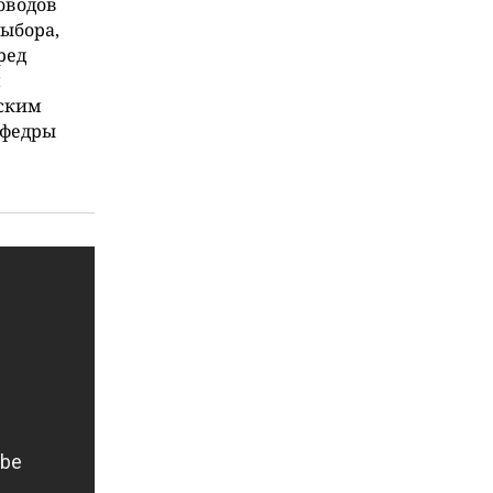
оводов
ыбора,
ред
м
еским
афедры