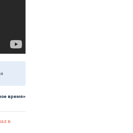
ля
ное время»
ал в