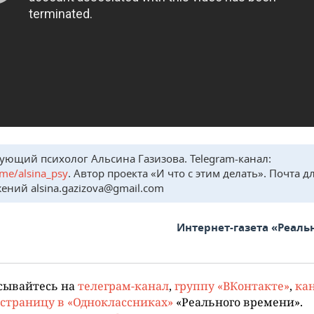
ующий психолог Альсина Газизова. Telegram-канал:
t.me/alsina_psy
. Автор проекта «И что с этим делать». Почта д
ений alsina.gazizova@gmail.com
Интернет-газета «Реаль
сывайтесь на
телеграм-канал
,
группу «ВКонтакте»
,
кан
страницу в «Одноклассниках»
«Реального времени».