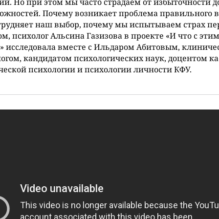
й. Но при этом мы часто страдаем от избыточности д
ожностей. Почему возникает проблема правильного в
трудняет наш выбор, почему мы испытываем страх пе
м, психолог Альсина Газизова в проекте «И что с эти
» исследовала вместе с Ильдаром Абитовым, клинич
огом, кандидатом психологических наук, доцентом к
еской психологии и психологии личности КФУ.