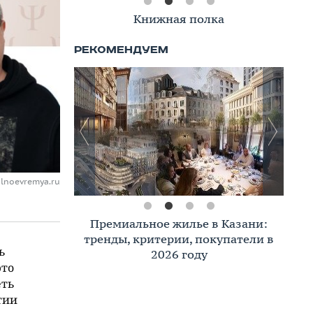
Книжная полка
lnoevremya.ru
Премиальное жилье в Казани:
тренды, критерии, покупатели в
ь
2026 году
это
еть
тии