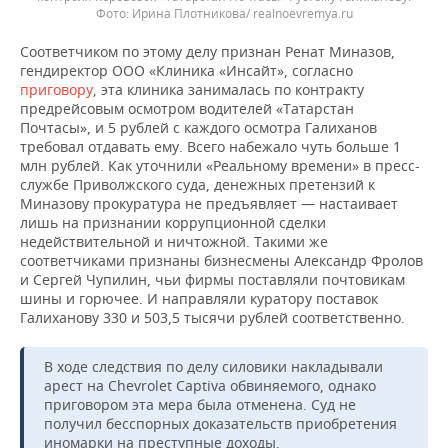
Ирина Плотникова/ realnoevremya.ru
Соответчиком по этому делу признан Ренат Миназов,
гендиректор ООО «Клиника «Инсайт», согласно
приговору
, эта клиника занималась по контракту
предрейсовым осмотром водителей «Татарстан
Почтасы», и 5 рублей с каждого осмотра Галиханов
требовал отдавать ему. Всего набежало чуть больше 1
млн рублей. Как уточнили «Реальному времени» в пресс-
службе Приволжского суда, денежных претензий к
Миназову прокуратура не предъявляет — настаивает
лишь на признании коррупционной сделки
недействительной и ничтожной. Такими же
соответчиками признаны бизнесмены Александр Фролов
и Сергей Чупилин, чьи фирмы поставляли почтовикам
шины и горючее. И направляли куратору поставок
Галиханову 330 и 503,5 тысячи рублей соответственно.
В ходе следствия по делу силовики накладывали
арест на Chevrolet Captiva обвиняемого, однако
приговором эта мера была отменена. Суд не
получил бесспорных доказательств приобретения
иномарки на преступные доходы.