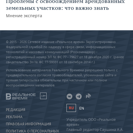
Проблемы с освобождением арендованных
земельных участков: что важно знать
Мнение эксперта
© 2015 - 2026 Сетевое издание «Реальное время» Зарегистрировано
Федеральной службой по надзору в сфере связи, информационных
технологий и массовых коммуникаций (Роскомнадзор) –
регистрационный номер ЭЛ № ФС 77 - 79627 от 18 декабря 2020 г. (ранее
свидетельство Эл № ФС 77-59331 от 18 сентября 2014 г.)
Использование материалов Реального Времени разрешено только с
предварительного согласия правообладателей, упоминание сайта и
прямая гиперссылка обязательны при частичном или полном
воспроизведении материалов.
18+
RU
EN
РЕДАКЦИЯ
РЕКЛАМА
Учредитель ООО «Реальное
ПРАВОВАЯ ИНФОРМАЦИЯ
время»
Главный редактор Саушина А.А.
ПОЛИТИКА О ПЕРСОНАЛЬНЫХ