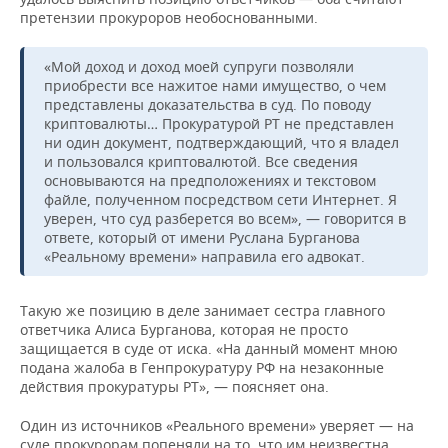
претензии прокуроров необоснованными.
«Мой доход и доход моей супруги позволяли
приобрести все нажитое нами имущество, о чем
представлены доказательства в суд. По поводу
криптовалюты… Прокуратурой РТ не представлен
ни один документ, подтверждающий, что я владел
и пользовался криптовалютой. Все сведения
основываются на предположениях и текстовом
файле, полученном посредством сети Интернет. Я
уверен, что суд разберется во всем», — говорится в
ответе, который от имени Руслана Бурганова
«Реальному времени» направила его адвокат.
Такую же позицию в деле занимает сестра главного
ответчика Алиса Бурганова, которая не просто
защищается в суде от иска. «На данный момент мною
подана жалоба в Генпрокуратуру РФ на незаконные
действия прокуратуры РТ», — поясняет она.
Один из источников «Реального времени» уверяет — на
суде прокурорам попеняли на то, что им неизвестна