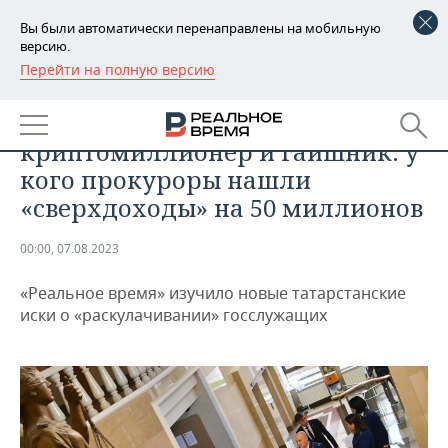
Вы были автоматически перенаправлены на мобильную
версию.
Перейти на полную версию
РЕГИОНЫ
ПРОИСШЕСТВИЯ
Почтовик-взяточник, опер-
БАШКОРТОСТАН
НОВОСТИ
криптомиллионер и гаишник: у
ТАТАРСТАН
АНАЛИТИКА
кого прокуроры нашли
«сверхдоходы» на 50 миллионов
УДМУРТИЯ
НОВОСТИ АНАЛИТИКИ
ЭКОНОМИКА
00:00, 07.08.2023
ДЕКЛАРАЦИИ О ДОХОДАХ
НОВОСТИ ЭКОНОМИКИ
ПРОМЫШЛЕННОСТЬ
«Реальное время» изучило новые татарстанские
КОРОЛИ ГОСЗАКАЗА ПФО
ФИНАНСЫ
НОВОСТИ
НЕДВИЖИМОСТЬ
иски о «раскулачивании» госслужащих
ПРОМЫШЛЕННОСТИ
ВУЗЫ ТАТАРСТАНА
БАНКИ
НОВОСТИ НЕДВИЖИМОСТИ
АВТО
АГРОПРОМ
КОМУ ПРИНАДЛЕЖАТ
БЮДЖЕТ
НОВОСТИ АВТО
БИЗНЕС
ТОРГОВЫЕ ЦЕНТРЫ
МАШИНОСТРОЕНИЕ
ТАТАРСТАНА
ИНВЕСТИЦИИ
НОВОСТИ БИЗНЕСА
ТЕХНОЛОГИИ