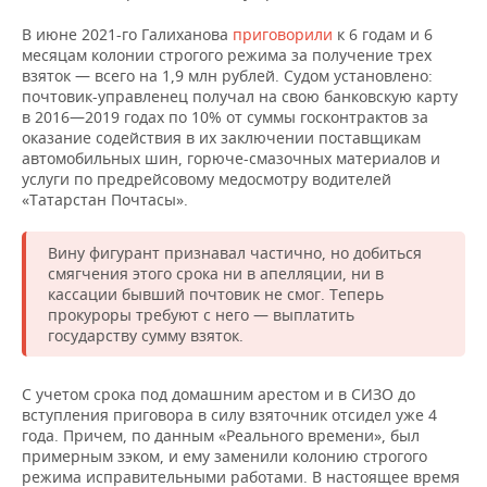
В июне 2021-го Галиханова
приговорили
к 6 годам и 6
месяцам колонии строгого режима за получение трех
взяток — всего на 1,9 млн рублей. Судом установлено:
почтовик-управленец получал на свою банковскую карту
в 2016—2019 годах по 10% от суммы госконтрактов за
оказание содействия в их заключении поставщикам
автомобильных шин, горюче-смазочных материалов и
услуги по предрейсовому медосмотру водителей
«Татарстан Почтасы».
Вину фигурант признавал частично, но добиться
смягчения этого срока ни в апелляции, ни в
кассации бывший почтовик не смог. Теперь
прокуроры требуют с него — выплатить
государству сумму взяток.
С учетом срока под домашним арестом и в СИЗО до
вступления приговора в силу взяточник отсидел уже 4
года. Причем, по данным «Реального времени», был
примерным зэком, и ему заменили колонию строгого
режима исправительными работами. В настоящее время