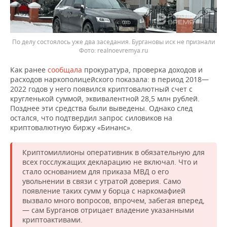
По делу состоялось уже два заседания. Бургановы иск не признали
realnoevremya.ru
Как ранее
сообщала
прокуратура, проверка доходов и
расходов наркополицейского показала: в период 2018—
2022 годов у него появился криптовалютный счет с
кругленькой суммой, эквивалентной 28,5 млн рублей.
Позднее эти средства были выведены. Однако след
остался, что подтвердил запрос силовиков на
криптовалютную биржу «Бинанс».
Криптомиллионы оперативник в обязательную для
всех госслужащих декларацию не включал. Что и
стало основанием для приказа МВД о его
увольнении в связи с утратой доверия. Само
появление таких сумм у борца с наркомафией
вызвало много вопросов, впрочем, забегая вперед,
— сам Бурганов отрицает владение указанными
криптоактивами.