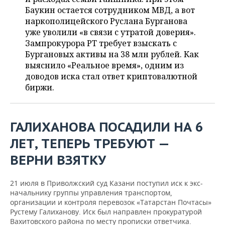
ВОДНЫЕ ВИДЫ СПОРТА
ОБРАЗОВАНИЕ
Баукин остается сотрудником МВД, а вот
наркополицейского Руслана Бурганова
ХОККЕЙ С МЯЧОМ
ПРОИСШЕСТВИЯ
уже уволили «в связи с утратой доверия».
Зампрокурора РТ требует взыскать с
Бургановых активы на 38 млн рублей. Как
выяснило «Реальное время», одним из
доводов иска стал ответ криптовалютной
биржи.
ГАЛИХАНОВА ПОСАДИЛИ НА 6
ЛЕТ, ТЕПЕРЬ ТРЕБУЮТ —
ВЕРНИ ВЗЯТКУ
21 июля в Приволжский суд Казани поступил иск к экс-
начальнику группы управления транспортом,
организации и контроля перевозок «Татарстан Почтасы»
Рустему Галиханову. Иск был направлен прокуратурой
Вахитовского района по месту прописки ответчика.