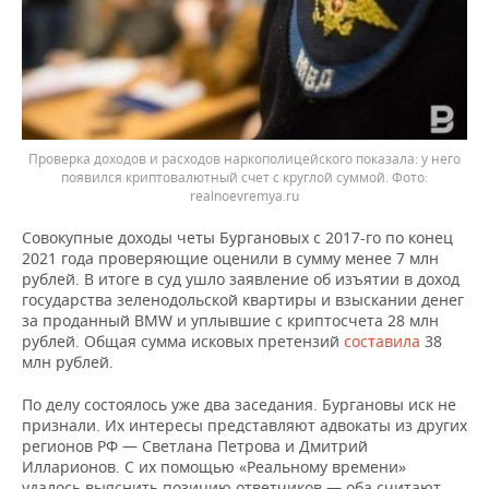
Проверка доходов и расходов наркополицейского показала: у него
появился криптовалютный счет с круглой суммой.
realnoevremya.ru
Совокупные доходы четы Бургановых с 2017-го по конец
2021 года проверяющие оценили в сумму менее 7 млн
рублей. В итоге в суд ушло заявление об изъятии в доход
государства зеленодольской квартиры и взыскании денег
за проданный BMW и уплывшие с криптосчета 28 млн
рублей. Общая сумма исковых претензий
составила
38
млн рублей.
По делу состоялось уже два заседания. Бургановы иск не
признали. Их интересы представляют адвокаты из других
регионов РФ — Светлана Петрова и Дмитрий
Илларионов. С их помощью «Реальному времени»
удалось выяснить позицию ответчиков — оба считают