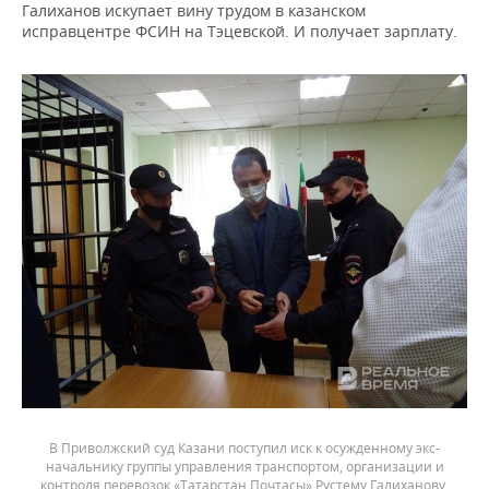
Галиханов искупает вину трудом в казанском
исправцентре ФСИН на Тэцевской. И получает зарплату.
В Приволжский суд Казани поступил иск к осужденному экс-
начальнику группы управления транспортом, организации и
контроля перевозок «Татарстан Почтасы» Рустему Галиханову.