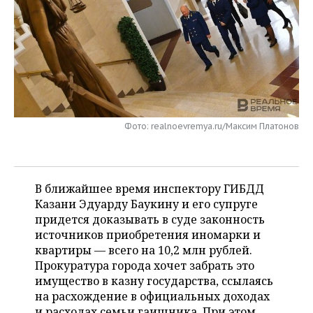
НЕФТЕХИМИЯ
РОЗНИЧНАЯ ТОРГОВЛЯ
НОВОСТИ ТЕХНОЛОГИЙ
МЕРОПРИЯТИЯ
НЕФТЬ
ТРАНСПОРТ
IT
НОВОСТИ МЕРОПРИЯТИЙ
СПОРТ
ОПК
УСЛУГИ
МЕДИА
ВЫЕЗДНАЯ РЕДАКЦИЯ
НОВОСТИ СПОРТА
ОБЩЕСТВО
ЭНЕРГЕТИКА
ТЕЛЕКОММУНИКАЦИИ
БИЗНЕС-БРАНЧИ
ФУТБОЛ
НОВОСТИ ОБЩЕСТВА
ФОТОГАЛЕРЕЯ
Фото: realnoevremya.ru/Максим Платонов
ONLINE-КОНФЕРЕНЦИИ
ХОККЕЙ
ВЛАСТЬ
СЮЖЕТЫ
ОТКРЫТАЯ ЛЕКЦИЯ
БАСКЕТБОЛ
ИНФРАСТРУКТУРА
СПРАВОЧНИК
В ближайшее время инспектору ГИБДД
Казани Эдуарду Баукину и его супруге
ВОЛЕЙБОЛ
ИСТОРИЯ
СПИСОК ПЕРСОН
придется доказывать в суде законность
ПОЛНАЯ ВЕРСИЯ
источников приобретения иномарки и
квартиры — всего на 10,2 млн рублей.
КИБЕРСПОРТ
КУЛЬТУРА
СПИСОК КОМПАНИЙ
Прокуратура города хочет забрать это
имущество в казну государства, ссылаясь
ФИГУРНОЕ КАТАНИЕ
МЕДИЦИНА
на расхождение в официальных доходах
и расходах семьи гаишника. При этом