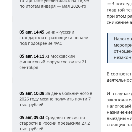
Татарстане увеличилась на 16,5%
В послед
—
по итогам января — мая 2026-го
главной те
при этом р
снижение а
Банк «Русский
05 авг, 14:45
стандарт» и страховщики попали
Налогов
под подозрение ФАС
меропри
отношен
XI Московский
05 авг, 14:11
незакон
финансовый форум состоится 21
сентября
В соответс
деятельнос
За день больничного в
И в случае
05 авг, 10:08
2026 году можно получить почти 7
законодате
тыс. рублей
налоговый 
назначение
Средняя пенсия по
05 авг, 09:03
выездными 
старости в России превысила 27,2
стоящих на
тыс. рублей