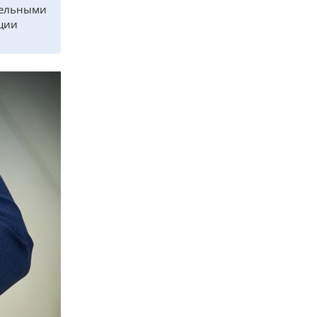
тельными
ции