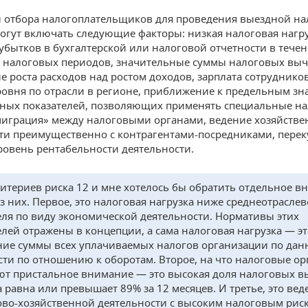
 отбора налогоплательщиков для проведения выездной на
огут включать следующие факторы: низкая налоговая нагру
убытков в бухгалтерской или налоговой отчетности в тече
 налоговых периодов, значительные суммы налоговых выч
 роста расходов над ростом доходов, зарплата сотруднико
ровня по отрасли в регионе, приближение к предельным з
ных показателей, позволяющих применять специальные н
играция» между налоговыми органами, ведение хозяйств
ти преимущественно с контрагентами-посредниками, пере
ровень рентабельности деятельности.
ритериев риска 12 и мне хотелось бы обратить отдельное 
из них. Первое, это налоговая нагрузка ниже среднеотраслев
еля по виду экономической деятельности. Нормативы этих
елей отражены в концепции, а сама налоговая нагрузка — э
ие суммы всех уплачиваемых налогов организации по да
сти по отношению к оборотам. Второе, на что налоговые о
т пристальное внимание — это высокая доля налоговых в
а равна или превышает 89% за 12 месяцев. И третье, это вед
во-хозяйственной деятельности с высоким налоговым рис