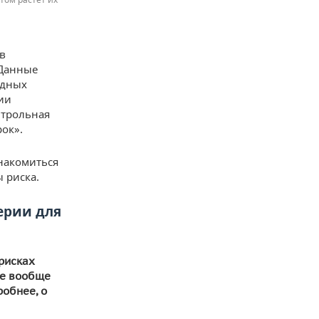
в
 Данные
здных
ии
нтрольная
ок».
накомиться
 риска.
ерии для
 рисках
ые вообще
робнее, о