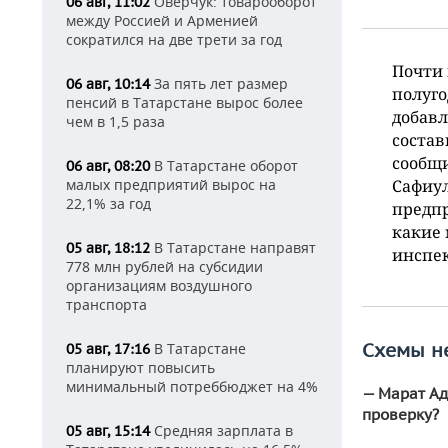
Оверчук: товарооборот
06 авг, 11:02
между Россией и Арменией
сократился на две трети за год
Почти 
За пять лет размер
06 авг, 10:14
полуго
пенсий в Татарстане вырос более
добавл
чем в 1,5 раза
состав
сообщи
В Татарстане оборот
06 авг, 08:20
малых предприятий вырос на
Сафиул
22,1% за год
предп
какие 
В Татарстане направят
05 авг, 18:12
инспек
778 млн рублей на субсидии
организациям воздушного
транспорта
Схемы н
В Татарстане
05 авг, 17:16
планируют повысить
минимальный потреббюджет на 4%
— Марат Ад
проверку?
Средняя зарплата в
05 авг, 15:14