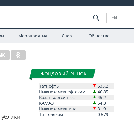
EN
ии
Мероприятия
Спорт
Общество
ФОНДОВЫЙ РЫНОК
Татнефть
535.2
Нижнекамскнефтехим
46.85
Казаньоргсинтез
45.2
КАМАЗ
54.3
Нижнекамскшина
31.9
Таттелеком
0.579
спублики