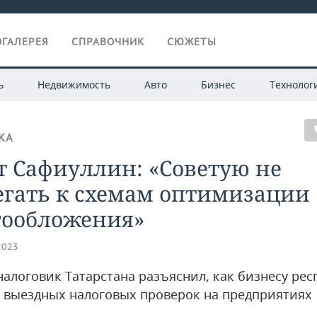
ГАЛЕРЕЯ
СПРАВОЧНИК
СЮЖЕТЫ
ь
Недвижимость
Авто
Бизнес
Технолог
КА
т Сафиуллин: «Советую не
егать к схемам оптимизации
гообложения»
2023
налоговик Татарстана разъяснил, как бизнесу ре
 выездных налоговых проверок на предприятиях