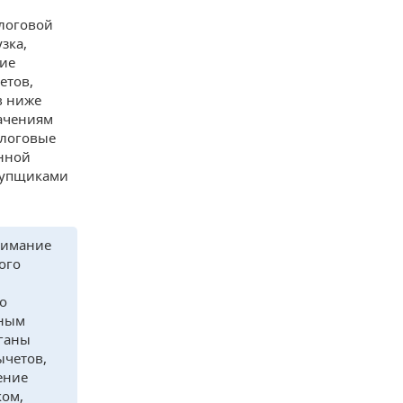
логовой
зка,
ние
етов,
в ниже
начениям
алоговые
енной
купщиками
внимание
ого
то
нным
рганы
ычетов,
ение
ком,