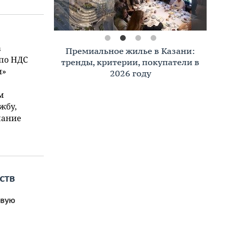
а
Премиальное жилье в Казани:
 по НДС
тренды, критерии, покупатели в
и»
2026 году
м
жбу,
мание
ств
овую