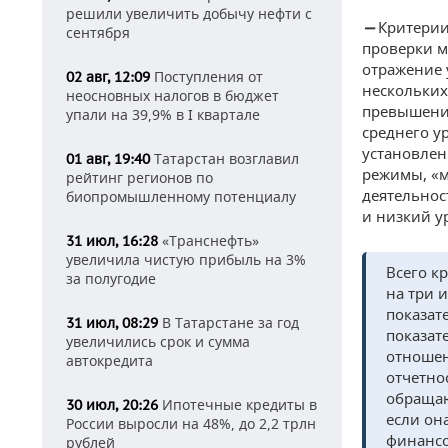
решили увеличить добычу нефти с
Критерии
—
сентября
проверки м
отражение 
Поступления от
02 авг, 12:09
нескольких
неосновных налогов в бюджет
превышение
упали на 39,9% в I квартале
среднего у
установлен
Татарстан возглавил
01 авг, 19:40
режимы, «м
рейтинг регионов по
деятельнос
биопромышленному потенциалу
и низкий у
«Транснефть»
31 июл, 16:28
увеличила чистую прибыль на 3%
Всего к
за полугодие
на три 
показат
В Татарстане за год
31 июл, 08:29
показат
увеличились срок и сумма
отношен
автокредита
отчетно
обращаю
Ипотечные кредиты в
30 июл, 20:26
если он
России выросли на 48%, до 2,2 трлн
финансо
рублей