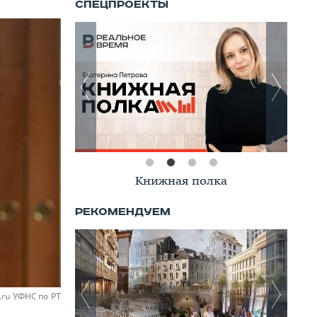
Книжная полка
.ru УФНС по РТ