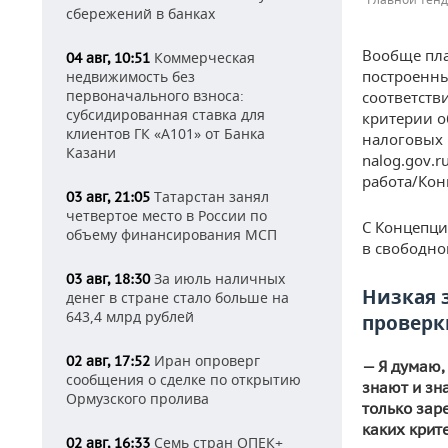
сбережений в банках
Вообще пла
Коммерческая
04 авг, 10:51
построенны
недвижимость без
первоначального взноса:
соответств
субсидированная ставка для
критерии 
клиентов ГК «А101» от Банка
налоговых 
Казани
nalog.gov.
работа/Кон
Татарстан занял
03 авг, 21:05
четвертое место в России по
С Концепци
объему финансирования МСП
в свободно
За июль наличных
03 авг, 18:30
Низкая 
денег в стране стало больше на
643,4 млрд рублей
проверк
Иран опроверг
02 авг, 17:52
— Я думаю,
сообщения о сделке по открытию
знают и зн
Ормузского пролива
только зар
каких крит
Семь стран ОПЕК+
02 авг, 16:33