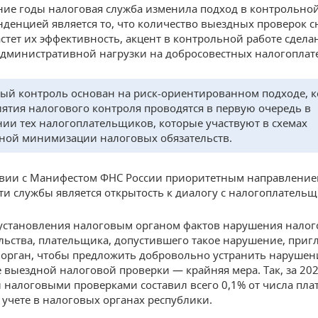
ние годы налоговая служба изменила подход в контрольной
нденцией является то, что количество выездных проверок с
астет их эффективность, акцент в контрольной работе сдела
дминистративной нагрузки на добросовестных налогоплат
ый контроль основан на риск-ориентированном подходе, к
ятия налогового контроля проводятся в первую очередь в
ии тех налогоплательщиков, которые участвуют в схемах
ной минимизации налоговых обязательств.
твии с Манифестом ФНС России приоритетным направлени
ти службы является открытость к диалогу с налогоплатель
 установления налоговым органом фактов нарушения налог
льства, плательщика, допустившего такое нарушение, приг
орган, чтобы предложить добровольно устранить нарушен
 выездной налоговой проверки — крайняя мера. Так, за 202
налоговыми проверками составил всего 0,1% от числа пла
 учете в налоговых органах республики.