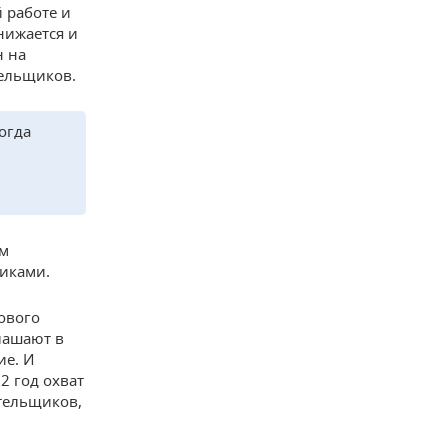
 работе и
нижается и
н на
ельщиков.
огда
ем
щиками.
ового
лашают в
ие. И
2 год охват
тельщиков,