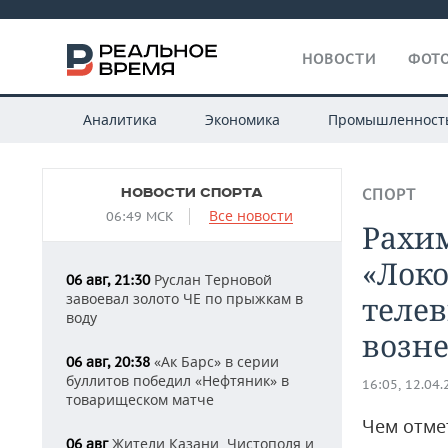
НОВОСТИ
ФОТО
Аналитика
Экономика
Промышленност
НОВОСТИ СПОРТА
СПОРТ
Все новости
06:49 МСК
Рахим
«Локо
Руслан Терновой
06 авг, 21:30
завоевал золото ЧЕ по прыжкам в
телев
воду
возн
«Ак Барс» в серии
06 авг, 20:38
буллитов победил «Нефтяник» в
16:05, 12.04
товарищеском матче
Чем отме
Жители Казани, Чистополя и
06 авг