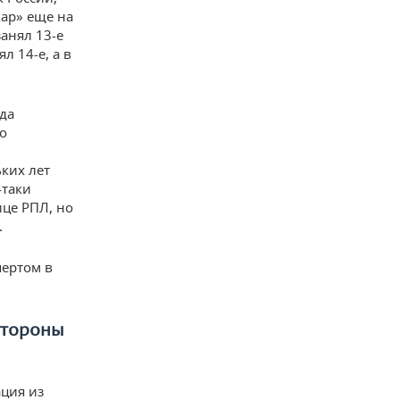
ар» еще на
анял 13-е
л 14-е, а в
да
о
ких лет
-таки
ице РПЛ, но
.
пертом в
стороны
ция из