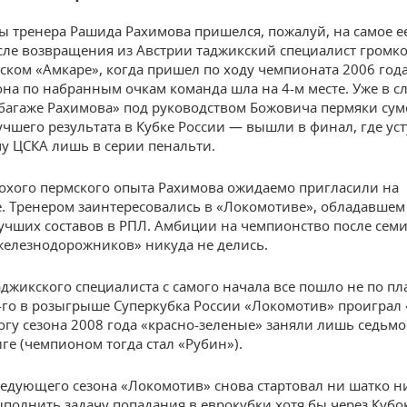
ы тренера Рашида Рахимова пришелся, пожалуй, на самое е
ле возвращения из Австрии таджикский специалист громко
мском «Амкаре», когда пришел по ходу чемпионата 2006 года
зона по набранным очкам команда шла на 4-м месте. Уже в 
 багаже Рахимова» под руководством Божовича пермяки су
учшего результата в Кубке России — вышли в финал, где ус
у ЦСКА лишь в серии пенальти.
охого пермского опыта Рахимова ожидаемо пригласили на
 Тренером заинтересовались в «Локомотиве», обладавшем
учших составов в РПЛ. Амбиции на чемпионство после сем
железнодорожников» никуда не делись.
аджикского специалиста с самого начала все пошло не по пл
-го в розыгрыше Суперкубка России «Локомотив» проиграл
тогу сезона 2008 года «красно-зеленые» заняли лишь седьмо
ге (чемпионом тогда стал «Рубин»).
ледующего сезона «Локомотив» снова стартовал ни шатко н
ыполнить задачу попадания в еврокубки хотя бы через Кубо