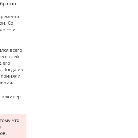
обратно
епременно
он. Со
зон — и
лся всего
весенней
д его
. Тогда из
о приняли
ления.
 голкипер
тому что
л
ов,