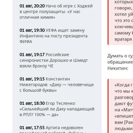
которых
Начо об игре с Ходжей
01 авг, 20:20
говорю, 
в центре полузащиты: «У нас
хотел уй
отличная химия»
что это 
ключевы
УЕФА ищет замену
01 авг, 19:30
самому 
Инфантино на посту президента
вратаря
ФИФА
Российские
01 авг, 19:17
Думать о су
синхронистки Дорошко и Шмидт
обращением
взяли бронзу ЧЕ
Никитин:
Константин
01 авг, 19:15
Нижегородов: «Даку — человечище
«Когда 
с большой буквы»
что мы 
разгово
Егор Тесленко:
дают фу
01 авг, 18:30
«Сильнейший ли Даку нападающий
на «Мат
в РПЛ? 100% — да»
«впишет
вам [Рах
Артига недоволен
01 авг, 17:55
людьми