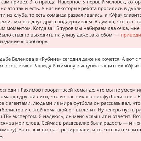
 сам привез. Это правда. Наверное, я первый человек, кото
но это так и есть. У нас некоторые ребята просились в дубль
ти из клуба, то есть команда разваливалась, а «Уфа» славитс
семья, мы все друг друга поддерживаем. Я думаю, что это ст
м моментом. Когда за 15 туров мы набираем два очка, мне
было стыдно выходить на улицу даже за хлебом, —
приводи
 издание «Горобзор».
дьбе Беленова в «Рубине» сегодня даже не хочется. А вот с 
 в соцсетях к Рашиду Рахимову выступил защитник «Уфы»
господин Рахимов говорит всей команде, что мы не умеем и
команда другой лиги, что из нас никого нет футболистов… В
ре с агентами, людьми из мира футбола он рассказывал, что
тболистов и с этой командой он вылетит. Ну теперь пусть р
ч ТВ» экспертом. Я надеюсь, он меня услышит и ответит. Вс
ся» за мои слова. Сейчас в раздевалке была радость — и не
имову]. За то, как вы нас тренировали, и то, что вы не счит
».