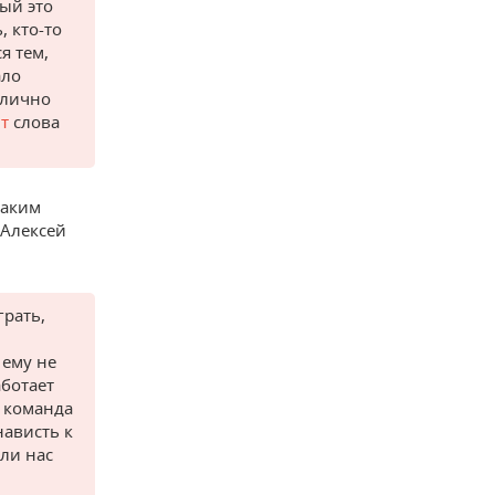
рый это
, кто-то
я тем,
ало
 лично
т
слова
таким
 Алексей
грать,
 ему не
аботает
я команда
нависть к
али нас