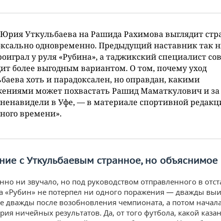
Юрия Уткульбаева на Рашида Рахимова выглядит стр
ксально одновременно. Предыдущий наставник так н
роиграл у руля «Рубина», а таджикский специалист со
ит более выгодным вариантом. О том, почему уход
баева хоть и парадоксален, но оправдан, какими
жениями может похвастать Рашид Маматкулович и за
зненавидели в Уфе, — в материале спортивной редакц
ного времени».
ние с Уткульбаевым странное, но объяснимое
анно ни звучало, но под руководством отправленного в отс
а «Рубин» не потерпел ни одного поражения — дважды вы
е дважды после возобновления чемпионата, а потом начал
рия ничейных результатов. Да, от того футбола, какой каза