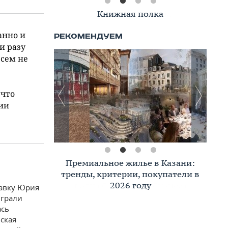
Книжная полка
анно и
и разу
всем не
 что
ии
Премиальное жилье в Казани:
тренды, критерии, покупатели в
2026 году
тавку Юрия
играли
ась
нская