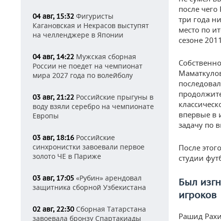
после чего
Фигуристы
04 авг, 15:32
три года н
Кагановская и Некрасов выступят
место по ит
на челленджере в Японии
сезоне 201
Мужская сборная
04 авг, 14:22
Собственно
России не поедет на чемпионат
Маматкулов
мира 2027 года по волейболу
последовал
продолжите
Российские прыгуны в
03 авг, 21:22
классическ
воду взяли серебро на чемпионате
впервые в 
Европы
задачу по 
Российские
03 авг, 18:16
синхронистки завоевали первое
После этог
золото ЧЕ в Париже
студии фут
«Рубин» арендовал
03 авг, 17:05
Был изгн
защитника сборной Узбекистана
игроков
Сборная Татарстана
02 авг, 22:30
Рашид Рахи
завоевала бронзу Спартакиады