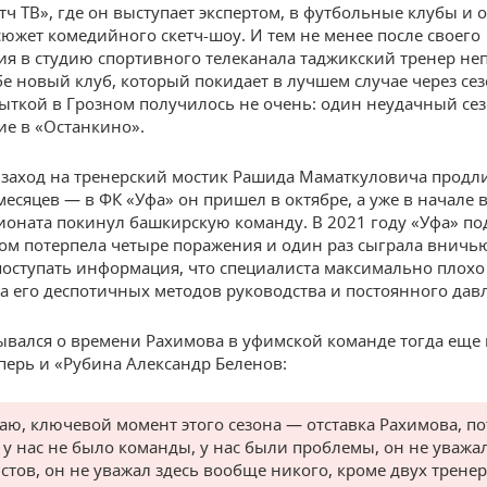
тч ТВ», где он выступает экспертом, в футбольные клубы и 
сюжет комедийного скетч-шоу. И тем не менее после своего
я в студию спортивного телеканала таджикский тренер н
бе новый клуб, который покидает в лучшем случае через сез
ыткой в Грозном получилось не очень: один неудачный се
е в «Останкино».
заход на тренерский мостик Рашида Маматкуловича продли
месяцев — в ФК «Уфа» он пришел в октябре, а уже в начале 
ионата покинул башкирскую команду. В 2021 году «Уфа» по
ом потерпела четыре поражения и один раз сыграла вничью
поступать информация, что специалиста максимально плох
за его деспотичных методов руководства и постоянного дав
зывался о времени Рахимова в уфимской команде тогда еще
еперь и «Рубина Александр Беленов:
аю, ключевой момент этого сезона — отставка Рахимова, по
 у нас не было команды, у нас были проблемы, он не уважа
стов, он не уважал здесь вообще никого, кроме двух тренер