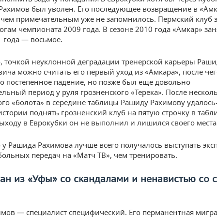
 Рахимов был уволен. Его последующее возвращение в «Амк
ичем примечательным уже не запомнилось. Пермский клуб з
огам чемпионата 2009 года. В сезоне 2010 года «Амкар» заня
1 года — восьмое.
, точкой неуклонной деградации тренерской карьеры Раши
ича можно считать его первый уход из «Амкара», после чег
о постепенное падение, но позже был еще довольно
льный период у руля грозненского «Терека». После несколь
ого «болота» в середине таблицы Рашиду Рахимову удалось
истории поднять грозненский клуб на пятую строчку в табл
выходу в Еврокубки он не выполнил и лишился своего места
о у Рашида Рахимова лучше всего получалось выступать экс
больных передач на «Матч ТВ», чем тренировать.
ан из «Уфы» со скандалами и ненавистью со 
мов — специалист специфический. Его перманентная мигра