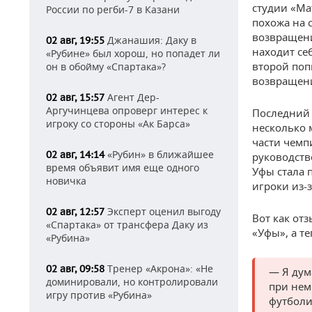
студии «Ма
России по регби-7 в Казани
похожа на 
возвращени
Джанашия: Даку в
02 авг, 19:55
находит се
«Рубине» был хорош, но попадет ли
второй поп
он в обойму «Спартака»?
возвращени
Агент Дер-
02 авг, 15:57
Аргучинцева опроверг интерес к
Последний 
игроку со стороны «Ак Барса»
несколько 
части чемп
«Рубин» в ближайшее
02 авг, 14:14
руководств
время объявит имя еще одного
Уфы стала 
новичка
игроки из-
Эксперт оценил выгоду
02 авг, 12:57
Вот как от
«Спартака» от трансфера Даку из
«Уфы», а т
«Рубина»
Тренер «Акрона»: «Не
02 авг, 09:58
— Я дум
доминировали, но контролировали
при нем
игру против «Рубина»
футболи