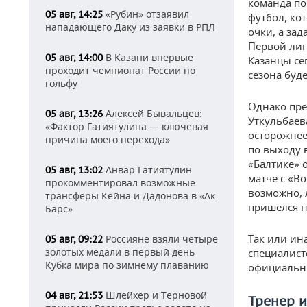
команда по
«Рубин» отзаявил
05 авг, 14:25
футбол, ко
нападающего Даку из заявки в РПЛ
очки, а за
Первой лиг
В Казани впервые
05 авг, 14:00
Казанцы сег
проходит чемпионат России по
сезона буд
гольфу
Однако пре
Алексей Бывальцев:
05 авг, 13:26
Уткульбаев
«Фактор Гатиятулина — ключевая
осторожнее
причина моего перехода»
по выходу 
«Балтике» о
Анвар Гатиятулин
05 авг, 13:02
матче с «В
прокомментировал возможные
возможно, 
трансферы Кейна и Дадонова в «Ак
пришелся н
Барс»
Так или ин
Россияне взяли четыре
05 авг, 09:22
золотых медали в первый день
специалист
Кубка мира по зимнему плаванию
официальны
Шлейхер и Терновой
04 авг, 21:53
Тренер и