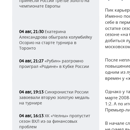
принесли России третье золото на
чемпионате Европы
Пик карьер
Именно пос
себе в пер
остатке се
Екатерина
04 авг, 21:30
сезоне «на
Александрова обыграла колумбийку
добиться л
Осорио на старте турнира в
московском
Торонто
После непл
«Рубин» разгромно
04 авг, 21:27
повышение.
проиграл «Родине» в Кубке России
одним из л
времен у «
Однако у т
Синхронистки России
04 авг, 19:13
завоевали вторую золотую медаль
марте 2008
на турнире
1:2. А по и
Премьер-ли
ХК «Челны» пропустит
04 авг, 16:13
сезон ВХЛ из-за финансовых
В начале с
проблем
не сумел в