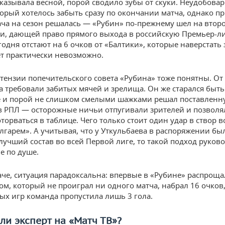
казывала весной, порой сводило зубы от скуки. Неудобов
торый хотелось забыть сразу по окончании матча, однако п
дача на сезон решалась — «Рубин» по-прежнему шел на втор
и, дающей право прямого выхода в российскую Премьер-ли
одня отстают на 6 очков от «Балтики», которые наверстать 
ет практически невозможно.
тензии попечительского совета «Рубина» тоже понятны. От
а требовали забитых мячей и зрелища. Он же старался быть
 и порой не слишком смелыми шажками решал поставленн
в РПЛ — осторожные ничьи отпугивали зрителей и позволя
торваться в таблице. Чего только стоит один удар в створ в
олгарем». А учитывая, что у Уткульбаева в распоряжении бы
лучший состав во всей Первой лиге, то такой подход руков
е по душе.
аче, ситуация парадоксальна: впервые в «Рубине» распроща
ом, который не проиграл ни одного матча, набрал 16 очков, 
х игр команда пропустила лишь 3 гола.
ли эксперт на «Матч ТВ»?