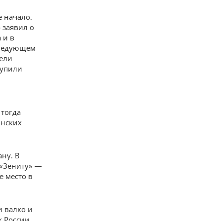
е начало.
 заявил о
 и в
следующем
мели
тупили
 тогда
инских
ану. В
 «Зениту» —
е место в
и валко и
к России,