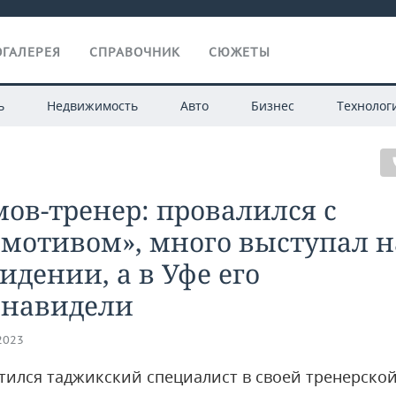
ГАЛЕРЕЯ
СПРАВОЧНИК
СЮЖЕТЫ
ь
Недвижимость
Авто
Бизнес
Технолог
ов-тренер: провалился с
мотивом», много выступал н
идении, а в Уфе его
енавидели
.2023
тился таджикский специалист в своей тренерско