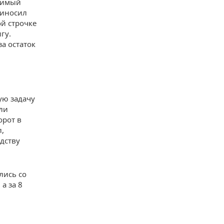
аримый
риносил
ой строчке
гу.
за остаток
ую задачу
ли
орот в
л,
одству
лись со
а за 8