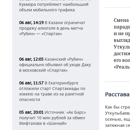
Кукмора потребляют наибольший
объем мобильного трафика
Смена 
В Казани ограничат
06 авг, 14:19
парадо
продажу алкоголя в день матча
и не п
«Рубин» — «Спартак»
выгляд
Уткуль
дости
Казанский «Рубин»
06 авг, 12:05
его во
официально объявил об уходе Даку
«Реаль
в московский «Спартак»
В Екатеринбурге
06 авг, 11:57
отложили старт Спартакиады по
Расстава
хоккею на траве из-за ракетной
опасности
Как бы стр
Источник: «Ак Барс»
05 авг, 20:01
Уткульбаев
получит 10 млн рублей за обмен
осенью, ещ
Мифтахова в «Шанхай»
затяжная се