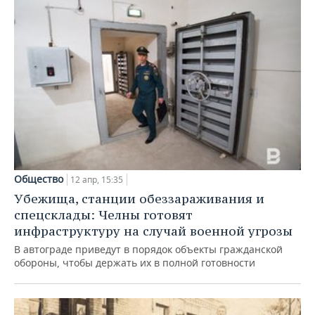
ВОДНЫЕ ВИДЫ СПОРТА
ОБРАЗОВАНИЕ
ХОККЕЙ С МЯЧОМ
ПРОИСШЕСТВИЯ
Общество
12 апр, 15:35
Убежища, станции обеззараживания и
спецсклады: Челны готовят
инфраструктуру на случай военной угрозы
В автограде приведут в порядок объекты гражданской
обороны, чтобы держать их в полной готовности