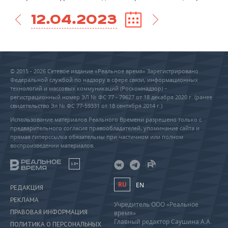
12.04.2023
© 2015 - 2026 Сетевое издание «Реальное время» Зарегистрировано
Федеральной службой по надзору в сфере связи, информационных
технологий и массовых коммуникаций (Роскомнадзор) –
регистрационный номер ЭЛ № ФС 77 - 79627 от 18 декабря 2020 г. (ранее
свидетельство Эл № ФС 77-59331 от 18 сентября 2014 г.)
Использование материалов Реального Времени разрешено только с
предварительного согласия правообладателей, упоминание сайта и
прямая гиперссылка обязательны при частичном или полном
воспроизведении материалов.
18+
RU
EN
РЕДАКЦИЯ
РЕКЛАМА
Учредитель ООО «Реальное
ПРАВОВАЯ ИНФОРМАЦИЯ
время»
Главный редактор Саушина А.А.
ПОЛИТИКА О ПЕРСОНАЛЬНЫХ