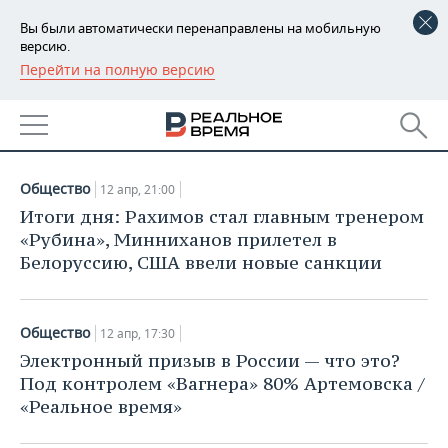
Вы были автоматически перенаправлены на мобильную
версию.
Перейти на полную версию
РЕГИОНЫ
АРХИВ СТАТЕЙ ЗА
БАШКОРТОСТАН
НОВОСТИ
12.04.2023
ТАТАРСТАН
АНАЛИТИКА
Общество
12 апр, 21:00
УДМУРТИЯ
НОВОСТИ АНАЛИТИКИ
ЭКОНОМИКА
Итоги дня: Рахимов стал главным тренером
«Рубина», Минниханов прилетел в
ДЕКЛАРАЦИИ О ДОХОДАХ
НОВОСТИ ЭКОНОМИКИ
ПРОМЫШЛЕННОСТЬ
Белоруссию, США ввели новые санкции
КОРОЛИ ГОСЗАКАЗА ПФО
ФИНАНСЫ
НОВОСТИ
НЕДВИЖИМОСТЬ
ПРОМЫШЛЕННОСТИ
Общество
12 апр, 17:30
ВУЗЫ ТАТАРСТАНА
БАНКИ
НОВОСТИ НЕДВИЖИМОСТИ
АВТО
Электронный призыв в России — что это?
АГРОПРОМ
Под контролем «Вагнера» 80% Артемовска /
КОМУ ПРИНАДЛЕЖАТ
БЮДЖЕТ
НОВОСТИ АВТО
БИЗНЕС
«Реальное время»
ТОРГОВЫЕ ЦЕНТРЫ
МАШИНОСТРОЕНИЕ
ТАТАРСТАНА
ИНВЕСТИЦИИ
НОВОСТИ БИЗНЕСА
ТЕХНОЛОГИИ