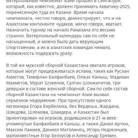
Ватерпольный чемпионат Азии прошел в Сингапуре,
который, как известно, должен принимать Акватику-2025,
перенесенную туда из Казани. Время начала
чемпионата, честно говоря, демонстрирует, что и на
Азиатском континенте чудаков, мягко говоря, хватает.
Назначить турнир на начало Рамазана это весьма
странно. Ватерпольный календарь сам по себе не
насыщенный, и можно было дать верующим
спортсменам, а их в азиатских командах немало,
возможность подержать уразу.
В той же мужской сборной Казахстана хватало игроков,
которые могут придерживаться ислама, таких как Руслан
Ахметов, Темирлан Балфанбаев, Олжас Каныш, Мадихан
Махметов, Мурат Шокенов, Султан Шонжигитов, три
девушки в составе женской сборной. Сам по себе состав
сборной Казахстана на чемпионат Азии вызвал
серьезное недоумение. При присутствии одного
легионера Егора Бербелюка, без Вердеша, Жардана,
Шведова, Шлемова, Шмидера, и Казахстан был
ориентирован на игроков, родившихся в 21-м веке:
упомянутые Балфанбаев и Каныш, а также Данил Артюх,
Максим Ламаев, Даниил Матолинец, Игорь Недоконцев,
малоизвестные Егор Белоусов и Александр Еремин.