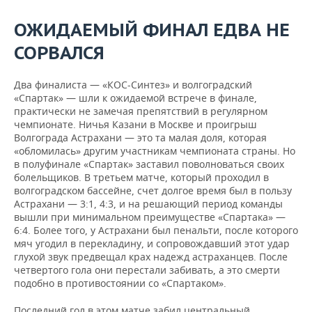
ВОДНЫЕ ВИДЫ СПОРТА
ОБРАЗОВАНИЕ
ОЖИДАЕМЫЙ ФИНАЛ ЕДВА НЕ
ХОККЕЙ С МЯЧОМ
ПРОИСШЕСТВИЯ
СОРВАЛСЯ
Два финалиста — «КОС-Синтез» и волгоградский
«Спартак» — шли к ожидаемой встрече в финале,
практически не замечая препятствий в регулярном
чемпионате. Ничья Казани в Москве и проигрыш
Волгограда Астрахани — это та малая доля, которая
«обломилась» другим участникам чемпионата страны. Но
в полуфинале «Спартак» заставил поволноваться своих
болельщиков. В третьем матче, который проходил в
волгоградском бассейне, счет долгое время был в пользу
Астрахани — 3:1, 4:3, и на решающий период команды
вышли при минимальном преимуществе «Спартака» —
6:4. Более того, у Астрахани был пенальти, после которого
мяч угодил в перекладину, и сопровождавший этот удар
глухой звук предвещал крах надежд астраханцев. После
четвертого гола они перестали забивать, а это смерти
подобно в противостоянии со «Спартаком».
Последний гол в этом матче забил центральный