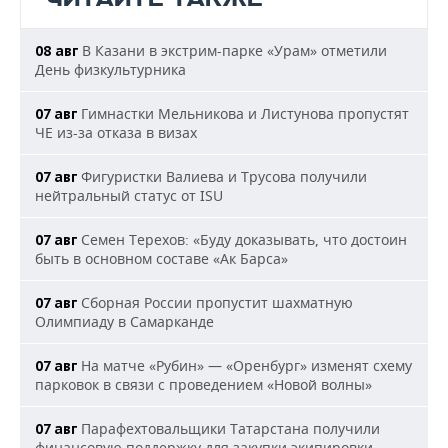
В Казани в экстрим-парке «Урам» отметили
08 авг
День физкультурника
Гимнастки Мельникова и Листунова пропустят
07 авг
ЧЕ из-за отказа в визах
Фигуристки Валиева и Трусова получили
07 авг
нейтральный статус от ISU
Семен Терехов: «Буду доказывать, что достоин
07 авг
быть в основном составе «Ак Барса»
Сборная России пропустит шахматную
07 авг
Олимпиаду в Самарканде
На матче «Рубин» — «Оренбург» изменят схему
07 авг
парковок в связи с проведением «Новой волны»
Парафехтовальщики Татарстана получили
07 авг
финансовую поддержку для закупки экипировки