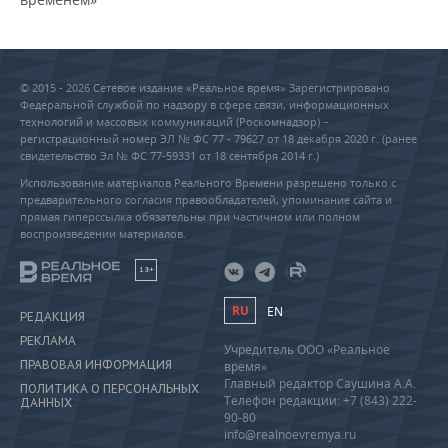
© 2015 - 2026 Сетевое издание «Реальное время» Зарегистрировано
Федеральной службой по надзору в сфере связи, информационных
технологий и массовых коммуникаций (Роскомнадзор) –
регистрационный номер ЭЛ № ФС 77 - 79627 от 18 декабря 2020 г. (ранее
свидетельство Эл № ФС 77-59331 от 18 сентября 2014 г.)
Использование материалов Реального Времени разрешено только с
предварительного согласия правообладателей, упоминание сайта и
прямая гиперссылка обязательны при частичном или полном
воспроизведении материалов.
18+
RU
EN
РЕДАКЦИЯ
РЕКЛАМА
Учредитель ООО «Реальное
ПРАВОВАЯ ИНФОРМАЦИЯ
время»
Главный редактор Саушина А.А.
ПОЛИТИКА О ПЕРСОНАЛЬНЫХ
Телефон редакции: +7 (843) 222-
ДАННЫХ
90-80
info@realnoevremya.ru