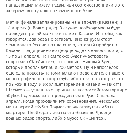
нападающий Михаил Рудай, чьи соотечественники в это
же время выступали на чемпионате Азии.
Матчи финала запланированы на 8 апреля (в Казани) и
14 апреля (в Волгограде). В случае необходимости будет
проведен третий матч, опять же в Казани. И чтобы, как
говорится, два раза не вставать, анонсируем старт
чемпионата России по плаванию, который пройдет в
Казани, традиционно во Дворце водных видов спорта, с
15 по 21 апреля. На нем также будет участвовать
спортсмен СК «Синтез», это спинист Николай Зуев,
который проплывет 50 и 200 метров. Ну и напоследок
еще одна новость-напоминалка о представителе нашего
многопрофильного спортклуба «Синтез», на этот раз это
прыжки в воду, и их олицетворение в Казани — Никита
Шлейхер — успешно отпрыгал на всероссийском турнире
«Кубок Подмосковья», проходившем в Рузе. С начала
апреля, когда проходили эти соревнования, несколько
мини-версий «Кубка Подмосковья» окажутся либо в
квартире Шлейхера, либо на его «базе» во Дворце
водных видов спорта, либо в музее СК «Синтез».