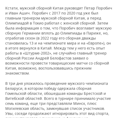
Кстати, мужской сборной Китая руководят Петар Поробич
и Иван Ашич. Поробич с 2017 по 2020 год уже был
главным тренером мужской сборной Китая, а перед
Олимпиадой в Токио работал с женской сборной. Затем
была информация о том, что Поробич возглавит мужскую
сборную Германии вплоть до Олимпиады в Париже, но,
отработав сезон (в 2022 году его сборная дважды
становилась 13 и на чемпионате мира и на «Европе»), он
в итоге вернулся в Китай. Между тем у него есть опыт
работы в «Штурме-2002», не случайно главный тренер
сборной России Андрей Белофастов заявил о
возможности провести товарищеские матчи со сборной
Китая, возможно, воспользовавшись прежним
знакомством.
В три дня уложилось проведение мужского чемпионата
Беларуси, в котором победу одержала сборная
Гомельской области, обошедшая команды Брестской и
Витебской областей. Всего в турнире принимало участие
семь команд, еще три представляли Минск, плюс
Могилевская область, замкнувшая список участников.
Увы, соседи продолжают игнорировать этот вид спорта,