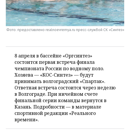
НЕФТЕХИМИЯ
РОЗНИЧНАЯ ТОРГОВЛЯ
НОВОСТИ ТЕХНОЛОГИЙ
МЕРОПРИЯТИЯ
НЕФТЬ
ТРАНСПОРТ
IT
НОВОСТИ МЕРОПРИЯТИЙ
СПОРТ
ОПК
Фото: предоставлено realnoevremya.ru пресс-службой СК «Синтез»
УСЛУГИ
МЕДИА
ВЫЕЗДНАЯ РЕДАКЦИЯ
НОВОСТИ СПОРТА
ОБЩЕСТВО
ЭНЕРГЕТИКА
ТЕЛЕКОММУНИКАЦИИ
БИЗНЕС-БРАНЧИ
ФУТБОЛ
НОВОСТИ ОБЩЕСТВА
ФОТОГАЛЕРЕЯ
8 апреля в бассейне «Оргсинтез»
состоится первая встреча финала
ONLINE-КОНФЕРЕНЦИИ
ХОККЕЙ
ВЛАСТЬ
СЮЖЕТЫ
чемпионата России по водному поло.
Хозяева — «КОС-Синтез» — будут
ОТКРЫТАЯ ЛЕКЦИЯ
БАСКЕТБОЛ
ИНФРАСТРУКТУРА
СПРАВОЧНИК
принимать волгоградский «Спартак».
Ответная встреча состоится через неделю
ВОЛЕЙБОЛ
ИСТОРИЯ
СПИСОК ПЕРСОН
ПОЛНАЯ ВЕРСИЯ
в Волгограде. При ничейном счете
финальной серии команды вернутся в
КИБЕРСПОРТ
КУЛЬТУРА
СПИСОК КОМПАНИЙ
Казань. Подробности — в материале
спортивной редакции «Реального
ФИГУРНОЕ КАТАНИЕ
МЕДИЦИНА
времени».