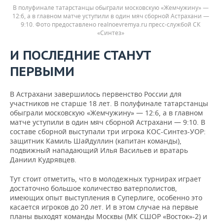
В полуфинале татарстанцы обыграли московскую «Жемчужину» —
12:6, а в главном матче уступили в один мяч сборной Астрахани —
9:10. Фото предоставлено realnoevremya.ru пресс-службой СК
«Синтез»
И ПОСЛЕДНИЕ СТАНУТ
ПЕРВЫМИ
В Астрахани завершилось первенство России для
участников не старше 18 лет. В полуфинале татарстанцы
обыграли московскую «Жемчужину» — 12:6, а в главном
матче уступили в один мяч сборной Астрахани — 9:10. В
составе сборной выступали три игрока КОС-Синтез-УОР:
защитник Камиль Шайдуллин (капитан команды),
подвижный нападающий Илья Васильев и вратарь
Даниил Кудрявцев.
Тут стоит отметить, что в молодежных турнирах играет
достаточно большое количество ватерполистов,
имеющих опыт выступления в Суперлиге, особенно это
касается игроков до 20 лет. И в этом случае на первые
планы выходят команды Москвы (МК СШОР «Восток»-2) и