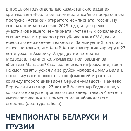
В прошлом году отдельные казахстанские издания
критиковали «Реальное время» за инсайд о предстоящем
пропуске «Астаной» открытого чемпионата России. Ну
вот, заканчивается сезон 2023 года, и где среди
участников нашего чемпионата «Астана»? К сожалению,
она исчезла и с радаров республиканских СМИ, как и
новости о ее жизнедеятельности. За минувший год стало
известно только, что Алтай Алтаев завершил карьеру в 27
лет и уехал в Америку. А где другие ветераны —
Медведев, Пилипенко, Укуманов, поигравший за
«Синтез» Манафов? Сколько не искал информации, так и
не смог понять: уехал ли за рубеж молодой Эмиль Вилин,
поскольку ватерполист с такой фамилией играет за
команду второго дивизиона Сербии «Младост», Панчево.
Вернулся ли в спорт 27-летний Александр Годованюк, у
которого в августе прошлого года завершилась 4-летняя
дисквалификация за применение анаболического
стероида (оралтуранабола).
ЧЕМПИОНАТЫ БЕЛАРУСИ И
ГРУЗИИ