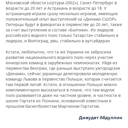
Московской области («Штурм-2002»), Санкт-Петербург в
возрасте до 20 лет и Астрахань в возрасте до 18. У
астраханцев играли сразу несколько игроков, имеющих
положительный опыт выступлений за «Динамо-СШОР».
Питерцы будут в фаворитах в первенстве до 20 лет, также
за счет выступления в составе «Балтики». Из лидеров
российского водного поло только Татарстан стабильно в
лидерах, и Волгоград, увы, стабильно в аутсайдерах.
Кстати, любопытно, что та же Украина не забросила
развитие национального водного поло через участие
юниорских команд в зарубежных чемпионатах. Уйдя из
первенства Венгрии, где раньше выступало ужгородское
«Динамо», сейчас украинцы делегировали молодежную
команду Львова в первенство Польши, которая считается
там первой лигой. Кстати, в отношении Польши можно
комплиментарно высказаться в плане, что там водное
поло развивается даже на частном уровне, в частности в
школе Гортата из Познани, основанной известным в
прошлом баскетболистом Марчином Гортатом.
Джаудат Абдуллин