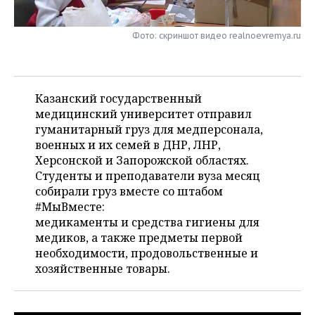
НЕФТЕХИМИЯ
РОЗНИЧНАЯ ТОРГОВЛЯ
НОВОСТИ ТЕХНОЛОГИЙ
МЕРОПРИЯТИЯ
НЕФТЬ
Фото: скриншот видео realnoevremya.ru
ТРАНСПОРТ
IT
НОВОСТИ МЕРОПРИЯТИЙ
СПОРТ
ОПК
УСЛУГИ
МЕДИА
ВЫЕЗДНАЯ РЕДАКЦИЯ
НОВОСТИ СПОРТА
ОБЩЕСТВО
Казанский государственный
ЭНЕРГЕТИКА
медицинский университет отправил
ТЕЛЕКОММУНИКАЦИИ
БИЗНЕС-БРАНЧИ
ФУТБОЛ
НОВОСТИ ОБЩЕСТВА
ФОТОГАЛЕРЕЯ
гуманитарный груз для медперсонала,
военных и их семей в ДНР, ЛНР,
ONLINE-КОНФЕРЕНЦИИ
ХОККЕЙ
ВЛАСТЬ
СЮЖЕТЫ
Херсонской и Запорожской областях.
Студенты и преподаватели вуза месяц
ОТКРЫТАЯ ЛЕКЦИЯ
БАСКЕТБОЛ
ИНФРАСТРУКТУРА
СПРАВОЧНИК
собирали груз вместе со штабом
#МыВместе:
ВОЛЕЙБОЛ
ИСТОРИЯ
СПИСОК ПЕРСОН
ПОЛНАЯ ВЕРСИЯ
медикаменты и средства гигиены для
медиков, а также предметы первой
КИБЕРСПОРТ
КУЛЬТУРА
СПИСОК КОМПАНИЙ
необходимости, продовольственные и
хозяйственные товары.
ФИГУРНОЕ КАТАНИЕ
МЕДИЦИНА