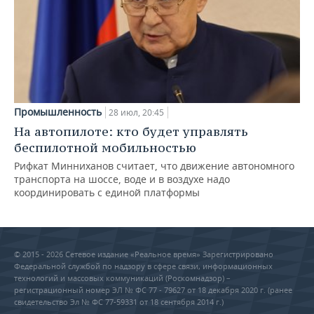
Промышленность
28 июл, 20:45
На автопилоте: кто будет управлять
беспилотной мобильностью
Рифкат Минниханов считает, что движение автономного
транспорта на шоссе, воде и в воздухе надо
координировать с единой платформы
© 2015 - 2026 Сетевое издание «Реальное время» Зарегистрировано
Федеральной службой по надзору в сфере связи, информационных
технологий и массовых коммуникаций (Роскомнадзор) –
регистрационный номер ЭЛ № ФС 77 - 79627 от 18 декабря 2020 г. (ранее
свидетельство Эл № ФС 77-59331 от 18 сентября 2014 г.)