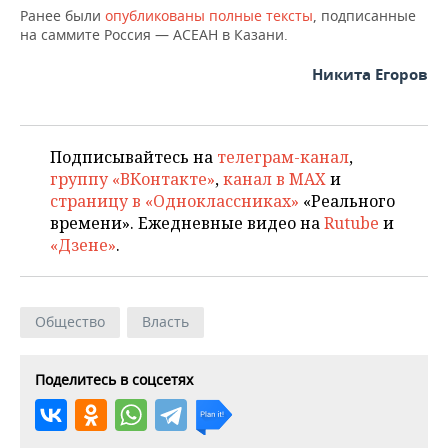
ВОДНЫЕ ВИДЫ СПОРТА
ОБРАЗОВАНИЕ
Ранее были
опубликованы полные тексты
, подписанные
на саммите Россия — АСЕАН в Казани.
ХОККЕЙ С МЯЧОМ
ПРОИСШЕСТВИЯ
Никита Егоров
Подписывайтесь на
телеграм-канал
,
группу «ВКонтакте»
,
канал в MAX
и
страницу в «Одноклассниках»
«Реального
времени». Ежедневные видео на
Rutube
и
«Дзене»
.
Общество
Власть
Поделитесь в соцсетях