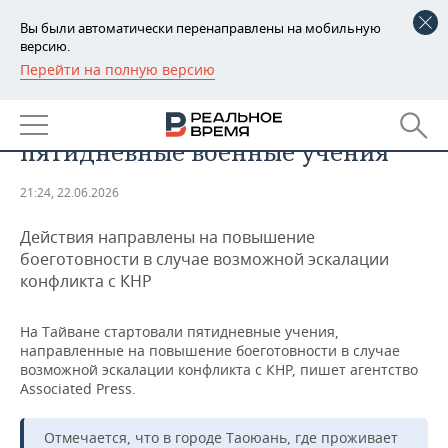
Вы были автоматически перенаправлены на мобильную
версию.
Перейти на полную версию
РЕГИОНЫ
ОБЩЕСТВО
На Тайване начались
БАШКОРТОСТАН
НОВОСТИ
пятидневные военные учения
ТАТАРСТАН
АНАЛИТИКА
21:24, 22.06.2026
УДМУРТИЯ
НОВОСТИ АНАЛИТИКИ
ЭКОНОМИКА
Действия направлены на повышение
ДЕКЛАРАЦИИ О ДОХОДАХ
НОВОСТИ ЭКОНОМИКИ
ПРОМЫШЛЕННОСТЬ
боеготовности в случае возможной эскалации
конфликта с КНР
КОРОЛИ ГОСЗАКАЗА ПФО
ФИНАНСЫ
НОВОСТИ
НЕДВИЖИМОСТЬ
ПРОМЫШЛЕННОСТИ
На Тайване стартовали пятидневные учения,
ВУЗЫ ТАТАРСТАНА
БАНКИ
НОВОСТИ НЕДВИЖИМОСТИ
АВТО
направленные на повышение боеготовности в случае
АГРОПРОМ
возможной эскалации конфликта с КНР, пишет агентство
Associated Press.
КОМУ ПРИНАДЛЕЖАТ
БЮДЖЕТ
НОВОСТИ АВТО
БИЗНЕС
ТОРГОВЫЕ ЦЕНТРЫ
МАШИНОСТРОЕНИЕ
ТАТАРСТАНА
Отмечается, что в городе Таоюань, где проживает
ИНВЕСТИЦИИ
НОВОСТИ БИЗНЕСА
ТЕХНОЛОГИИ