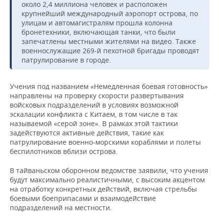
НЕФТЕХИМИЯ
около 2,4 миллиона человек и расположен
крупнейший международный аэропорт острова, по
РОЗНИЧНАЯ ТОРГОВЛЯ
НОВОСТИ ТЕХНОЛОГИЙ
МЕРОПРИЯТИЯ
улицам и автомагистралям прошла колонна
НЕФТЬ
бронетехники, включающая танки, что были
ТРАНСПОРТ
IT
НОВОСТИ МЕРОПРИЯТИЙ
СПОРТ
запечатлены местными жителями на видео. Также
ОПК
военнослужащие 269-й пехотной бригады проводят
патрулирование в городе.
УСЛУГИ
МЕДИА
ВЫЕЗДНАЯ РЕДАКЦИЯ
НОВОСТИ СПОРТА
ОБЩЕСТВО
ЭНЕРГЕТИКА
ТЕЛЕКОММУНИКАЦИИ
БИЗНЕС-БРАНЧИ
ФУТБОЛ
НОВОСТИ ОБЩЕСТВА
ФОТОГАЛЕРЕЯ
Учения под названием «Немедленная боевая готовность»
направлены на проверку скорости развертывания
войсковых подразделений в условиях возможной
ONLINE-КОНФЕРЕНЦИИ
ХОККЕЙ
ВЛАСТЬ
СЮЖЕТЫ
эскалации конфликта с Китаем, в том числе в так
называемой «серой зоне». В рамках этой тактики
ОТКРЫТАЯ ЛЕКЦИЯ
БАСКЕТБОЛ
ИНФРАСТРУКТУРА
СПРАВОЧНИК
задействуются активные действия, такие как
патрулирование военно-морскими кораблями и полеты
беспилотников вблизи острова.
ВОЛЕЙБОЛ
ИСТОРИЯ
СПИСОК ПЕРСОН
ПОЛНАЯ ВЕРСИЯ
В тайваньском оборонном ведомстве заявили, что учения
КИБЕРСПОРТ
КУЛЬТУРА
СПИСОК КОМПАНИЙ
будут максимально реалистичными, с высоким акцентом
на отработку конкретных действий, включая стрельбы
ФИГУРНОЕ КАТАНИЕ
МЕДИЦИНА
боевыми боеприпасами и взаимодействие
подразделений на местности.