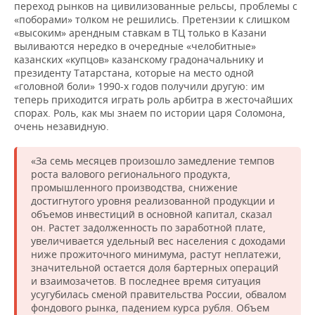
переход рынков на цивилизованные рельсы, проблемы с
«поборами» толком не решились. Претензии к слишком
«высоким» арендным ставкам в ТЦ только в Казани
выливаются нередко в очередные «челобитные»
казанских «купцов» казанскому градоначальнику и
президенту Татарстана, которые на место одной
«головной боли» 1990-х годов получили другую: им
теперь приходится играть роль арбитра в жесточайших
спорах. Роль, как мы знаем по истории царя Соломона,
очень незавидную.
«За семь месяцев произошло замедление темпов
роста валового регионального продукта,
промышленного производства, снижение
достигнутого уровня реализованной продукции и
объемов инвестиций в основной капитал, сказал
он. Растет задолженность по заработной плате,
увеличивается удельный вес населения с доходами
ниже прожиточного минимума, растут неплатежи,
значительной остается доля бартерных операций
и взаимозачетов. В последнее время ситуация
усугубилась сменой правительства России, обвалом
фондового рынка, падением курса рубля. Объем