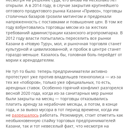
открыли. А в 2014 году, в случае закрытия крупнейшего
оптового продуктового рынка Казани «Привоз», торговцы
столичных базаров грозили митингом и предрекали
напряженность с поставками и повышение цен. В том же
году взбунтовались торговцы мясом из-за жестких
требований администрации казанского агропромпарка. В
2012 году власти попытались переселить все рынки
Казани в «Новую Туру», мол, и рыночная торговля станет
культурной и цивилизованной, и пробок в центре станет
гораздо меньше. Казалось бы, головная боль перейдет от
мэрии к арендодателям.
Не тут-то было: теперь предприниматели активно
протестуют уже против владельцев технополиса — из-за
тех же «поборов», только уже официальных, то есть,
арендных ставок. Особенно горячий конфликт разгорелся
весной 2020 года, когда из-за санитарных мер рынки
были закрыты на месяц — торговцы отказывались
платить аренду за нерабочие месяцы, а потом, в конце
года, и за вывоз мусора в тот период времени, когда им
не
разрешалось
работать. Резюмируя, стоит отметить как
необыкновенную спайку торговых предпринимателей
Казани, так и тот невеселый факт, что несмотря на