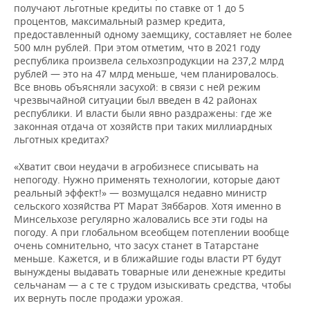
получают льготные кредиты по ставке от 1 до 5
процентов, максимальный размер кредита,
предоставленный одному заемщику, составляет не более
500 млн рублей. При этом отметим, что в 2021 году
республика произвела сельхозпродукции на 237,2 млрд
рублей — это на 47 млрд меньше, чем планировалось.
Все вновь объясняли засухой: в связи с ней режим
чрезвычайной ситуации был введен в 42 районах
республики. И власти были явно раздражены: где же
законная отдача от хозяйств при таких миллиардных
льготных кредитах?
«Хватит свои неудачи в агробизнесе списывать на
непогоду. Нужно применять технологии, которые дают
реальный эффект!» — возмущался недавно министр
сельского хозяйства РТ Марат Зяббаров. Хотя именно в
Минсельхозе регулярно жаловались все эти годы на
погоду. А при глобальном всеобщем потеплении вообще
очень сомнительно, что засух станет в Татарстане
меньше. Кажется, и в ближайшие годы власти РТ будут
вынуждены выдавать товарные или денежные кредиты
сельчанам — а с те с трудом изыскивать средства, чтобы
их вернуть после продажи урожая.