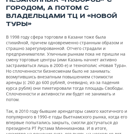
ГОРОДОМ, А ПОТОМ С
ВЛАДЕЛЬЦАМИ ТЦ И «НОВОЙ
ТУРЫ»
В 1998 году сфера торговли в Казани тоже была
стихийной, причем одновременно странным образом и
страшно зарегулированной. Отчего страдали и
предприниматели. Уличным рынкам пока не пришли на
смену торговые центры (ими Казань начнет активно
застраиваться лишь в 2000-е) и технополис «Новая Тура».
Но сплоченности бизнесменам было не занимать:
возмутившись внезапным повышением стоимости
аренды (с 260 до 600 рублей, очевидно, из-за падения
курса рубля) они пикетировали тогда площадь Свободы.
Сплоченности и активности им будет не занимать и
потом.
Так, в 2010 году бывшие арендаторы самого хаотичного и
популярного в 1990-е годы Вьетнамского рынка, когда его
впервые попытались закрыть, смогли достучаться до
президента РТ Рустама Минниханова. И в итоге,
несмотря на решение суда, его вновь на несколько лет