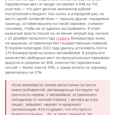
парковочных мест в городе составляет 6 648 на 165
участках — что дает десятки миллионов рублей
поступлений в бюджет. Как назло, в очередной раз, на
место одной головной боли — пришла другая: нерадивые
казанцы, оставив машину на такой парковке, снимают
госномер, чтобы их не удалось оштрафовать. В ответ
казанские власти пошли на не менее хитрый ход: начали
с 23 декабря прошлого года
ставить
блокираторы колес
на машинах, оставленных без государственных номеров.
В первом полугодии 2022 года удалось установить почти
270 блокираторов на колеса автомобилей. В результате
количество свободных мест на муниципальных парковках
выросло в среднем на 30%, количество парковочных
сессий — более чем на 70%, а сумма оплаты за парковку
увеличилась на 27%.
«Если вежливость хозяев автостоянки остается
невостребованной, автовладельца тестируют на
прочность нервов. У автомобиля, оставленного
неподалеку от ночной стоянки, с вечера до утра
пищит, завывает, квакает и кукарекает
сигнализация. Кто-то думает, что это просто
балуются пацаны... Да, и такое случается. Но