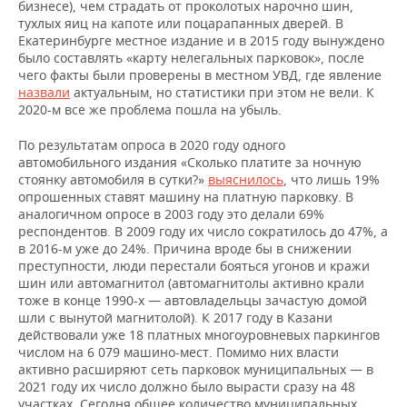
бизнесе), чем страдать от проколотых нарочно шин,
тухлых яиц на капоте или поцарапанных дверей. В
Екатеринбурге местное издание и в 2015 году вынуждено
было составлять «карту нелегальных парковок», после
чего факты были проверены в местном УВД, где явление
назвали
актуальным, но статистики при этом не вели. К
2020-м все же проблема пошла на убыль.
По результатам опроса в 2020 году одного
автомобильного издания «Сколько платите за ночную
стоянку автомобиля в сутки?»
выяснилось
, что лишь 19%
опрошенных ставят машину на платную парковку. В
аналогичном опросе в 2003 году это делали 69%
респондентов. В 2009 году их число сократилось до 47%, а
в 2016-м уже до 24%. Причина вроде бы в снижении
преступности, люди перестали бояться угонов и кражи
шин или автомагнитол (автомагнитолы активно крали
тоже в конце 1990-х — автовладельцы зачастую домой
шли с вынутой магнитолой). К 2017 году в Казани
действовали уже 18 платных многоуровневых паркингов
числом на 6 079 машино-мест. Помимо них власти
активно расширяют сеть парковок муниципальных — в
2021 году их число должно было вырасти сразу на 48
участках. Сегодня общее количество муниципальных