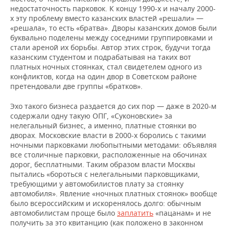
недостаточность парковок. К концу 1990-х и началу 2000-
х эту проблему вместо казанских властей «решали» —
«решала», то есть «братва». Дворы казанских домов были
буквально поделены между соседними группировками и
стали ареной их борьбы. Автор этих строк, будучи тогда
казанским студентом и подрабатывая на таких вот
платных ночных стоянках, стал свидетелем одного из
конфликтов, когда на один двор в Советском районе
претендовали две группы «братков».
Эхо такого бизнеса раздается до сих пор — даже в 2020-м
содержали одну такую ОПГ, «Суконовские» за
нелегальный бизнес, а именно, платные стоянки во
дворах. Московские власти в 2000-х боролись с такими
ночными парковками любопытными методами: объявляя
все столичные парковки, расположенные на обочинах
дорог, бесплатными. Таким образом власти Москвы
пытались «бороться с нелегальными парковщиками,
требующими у автомобилистов плату за стоянку
автомобиля». Явление «ночных платных стоянок» вообще
было всероссийским и искоренялось долго: обычным
автомобилистам проще было
заплатить
«пацанам» и не
получить за это квитанцию (как положено в законном