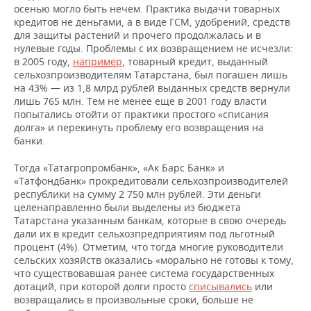
осенью могло быть нечем. Практика выдачи товарных
кредитов не деньгами, а в виде ГСМ, удобрений, средств
для защиты растений и прочего продолжалась и в
нулевые годы. Проблемы с их возвращением не исчезли:
в 2005 году,
например
, товарный кредит, выданный
сельхозпроизводителям Татарстана, был погашен лишь
на 43% — из 1,8 млрд рублей выданных средств вернули
лишь 765 млн. Тем не менее еще в 2001 году власти
попытались отойти от практики простого «списания
долга» и перекинуть проблему его возвращения на
банки.
Тогда «Татагропромбанк», «Ак Барс Банк» и
«Татфондбанк» прокредитовали сельхозпроизводителей
республики на сумму 2 750 млн рублей. Эти деньги
целенаправленно были выделены из бюджета
Татарстана указанным банкам, которые в свою очередь
дали их в кредит сельхозпредприятиям под льготный
процент (4%). Отметим, что тогда многие руководители
сельских хозяйств оказались «морально не готовы к тому,
что существовавшая ранее система государственных
дотаций, при которой долги просто
списывались
или
возвращались в произвольные сроки, больше не