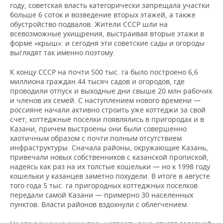
году, советская власть категорически запрещала участки
больше 6 соток и возведение вторых этажей, а также
обустройство подвалов. Жители СССР шли на
всевозможные ухищрения, выстраивая вторые этажи в
форме «крыш»: и сегодня эти советские сады и огороды
выглядят так именно поэтому.
К концу СССР на почти 500 тыс. га было построено 6,6
миллиона граждан 44 тысяч садов и огородов, где
проводили отпуск и выходные дни свыше 20 млн рабочих
и членов их семей. С наступлением нового времени —
россияне начали активно строить уже коттеджи за свой
счет, коттеджные поселки появлялись в пригородах и в
Казани, причем выстроены они были совершенно
хаотичным образом с почти полным отсутствием
инфраструктуры. Сначала районы, окружающие Казань,
привечали новых собственников с казанской пропиской,
надеясь как раз на их толстые кошельки — но к 1998 году
кошельки у казанцев заметно похудели. В итоге в августе
того года 5 тыс. га пригородных коттеджных поселков
передали самой Казани — примерно 30 населенных
пунктов. Власти районов вздохнули с облегчением.