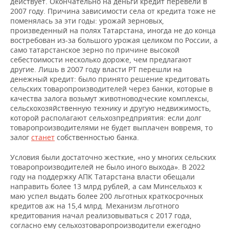
действует. Окончательно на деньги кредит перевели в
2007 году. Причина зависимости села от кредита тоже не
поменялась за эти годы: урожай зерновых,
произведенный на полях Татарстана, иногда не до конца
востребован из-за большого урожая целиком по России, а
само татарстанское зерно по причине высокой
себестоимости несколько дороже, чем предлагают
другие. Лишь в 2007 году власти РТ перешли на
денежный кредит: было принято решение кредитовать
сельских товаропроизводителей через банки, которые в
качества залога возьмут животноводческие комплексы,
сельскохозяйственную технику и другую недвижимость,
которой располагают сельхозпредприятия: если долг
товаропроизводителями не будет выплачен вовремя, то
залог
станет
собственностью банка.
Условия были достаточно жесткие, «но у многих сельских
товаропроизводителей не было иного выхода». В 2022
году на поддержку АПК Татарстана власти обещали
направить более 13 млрд рублей, а сам Минсельхоз к
маю успел выдать более 200 льготных краткосрочных
кредитов аж на 15,4 млрд. Механизм льготного
кредитования начал реализовываться с 2017 года,
согласно ему сельхозтоваропроизводители ежегодно