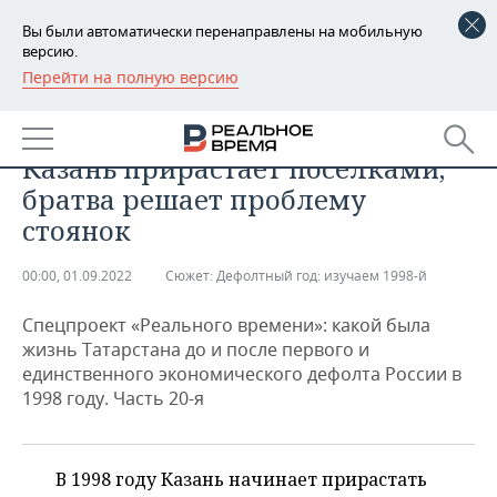
Вы были автоматически перенаправлены на мобильную
версию.
Перейти на полную версию
РЕГИОНЫ
ОБЩЕСТВО
«Хроники дефолтного года»:
БАШКОРТОСТАН
НОВОСТИ
Казань прирастает поселками,
ТАТАРСТАН
АНАЛИТИКА
братва решает проблему
стоянок
УДМУРТИЯ
НОВОСТИ АНАЛИТИКИ
ЭКОНОМИКА
00:00, 01.09.2022
Сюжет:
Дефолтный год: изучаем 1998-й
ДЕКЛАРАЦИИ О ДОХОДАХ
НОВОСТИ ЭКОНОМИКИ
ПРОМЫШЛЕННОСТЬ
Спецпроект «Реального времени»: какой была
КОРОЛИ ГОСЗАКАЗА ПФО
ФИНАНСЫ
НОВОСТИ
НЕДВИЖИМОСТЬ
жизнь Татарстана до и после первого и
ПРОМЫШЛЕННОСТИ
единственного экономического дефолта России в
ВУЗЫ ТАТАРСТАНА
БАНКИ
НОВОСТИ НЕДВИЖИМОСТИ
АВТО
1998 году. Часть 20-я
АГРОПРОМ
КОМУ ПРИНАДЛЕЖАТ
БЮДЖЕТ
НОВОСТИ АВТО
БИЗНЕС
ТОРГОВЫЕ ЦЕНТРЫ
МАШИНОСТРОЕНИЕ
ТАТАРСТАНА
В 1998 году Казань начинает прирастать
ИНВЕСТИЦИИ
НОВОСТИ БИЗНЕСА
ТЕХНОЛОГИИ