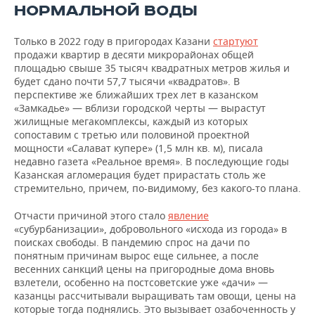
НОРМАЛЬНОЙ ВОДЫ
Только в 2022 году в пригородах Казани
стартуют
продажи квартир в десяти микрорайонах общей
площадью свыше 35 тысяч квадратных метров жилья и
будет сдано почти 57,7 тысячи «квадратов». В
перспективе же ближайших трех лет в казанском
«Замкадье» — вблизи городской черты — вырастут
жилищные мегакомплексы, каждый из которых
сопоставим с третью или половиной проектной
мощности «Салават купере» (1,5 млн кв. м), писала
недавно газета «Реальное время». В последующие годы
Казанская агломерация будет прирастать столь же
стремительно, причем, по-видимому, без какого-то плана.
Отчасти причиной этого стало
явление
«субурбанизации», добровольного «исхода из города» в
поисках свободы. В пандемию спрос на дачи по
понятным причинам вырос еще сильнее, а после
весенних санкций цены на пригородные дома вновь
взлетели, особенно на постсоветские уже «дачи» —
казанцы рассчитывали выращивать там овощи, цены на
которые тогда поднялись. Это вызывает озабоченность у