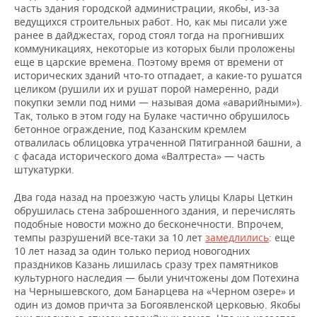
часть здания городской администрации, якобы, из-за
ведущихся строительных работ. Но, как мы писали уже
ранее в дайджестах, город стоял тогда на прогнивших
коммуникациях, некоторые из которых были проложены
еще в царские времена. Поэтому время от времени от
исторических зданий что-то отпадает, а какие-то рушатся
целиком (рушили их и рушат порой намеренно, ради
покупки земли под ними — называя дома «аварийными»).
Так, только в этом году на Булаке частично обрушилось
бетонное ограждение, под Казанским кремлем
отвалилась облицовка утраченной Пятигранной башни, а
с фасада исторического дома «Валтреста» — часть
штукатурки.
Два года назад на проезжую часть улицы Клары Цеткин
обрушилась стена заброшенного здания, и перечислять
подобные новости можно до бесконечности. Впрочем,
темпы разрушений все-таки за 10 лет
замедлились
: еще
10 лет назад за один только период новогодних
праздников Казань лишилась сразу трех памятников
культурного наследия — были уничтожены дом Потехина
на Чернышевского, дом Банарцева на «Черном озере» и
один из домов причта за Богоявленской церковью. Якобы