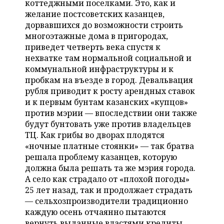
коттеджными поселками. Это, как и
НЕФТЕХИМИЯ
желание постсоветских казанцев,
РОЗНИЧНАЯ ТОРГОВЛЯ
НОВОСТИ ТЕХНОЛОГИЙ
МЕРОПРИЯТИЯ
дорвавшихся до возможности строить
НЕФТЬ
многоэтажные дома в пригородах,
ТРАНСПОРТ
IT
НОВОСТИ МЕРОПРИЯТИЙ
СПОРТ
приведет четверть века спустя к
ОПК
нехватке там нормальной социальной и
УСЛУГИ
МЕДИА
ВЫЕЗДНАЯ РЕДАКЦИЯ
НОВОСТИ СПОРТА
ОБЩЕСТВО
коммунальной инфраструктуры и к
ЭНЕРГЕТИКА
пробкам на въезде в город. Девальвация
ТЕЛЕКОММУНИКАЦИИ
БИЗНЕС-БРАНЧИ
ФУТБОЛ
НОВОСТИ ОБЩЕСТВА
ФОТОГАЛЕРЕЯ
рубля приводит к росту арендных ставок
и к первым бунтам казанских «купцов»
ONLINE-КОНФЕРЕНЦИИ
ХОККЕЙ
ВЛАСТЬ
СЮЖЕТЫ
против мэрии — впоследствии они также
будут бунтовать уже против владельцев
ОТКРЫТАЯ ЛЕКЦИЯ
БАСКЕТБОЛ
ИНФРАСТРУКТУРА
СПРАВОЧНИК
ТЦ. Как грибы во дворах плодятся
«ночные платные стоянки» — так братва
ВОЛЕЙБОЛ
ИСТОРИЯ
СПИСОК ПЕРСОН
решала проблему казанцев, которую
ПОЛНАЯ ВЕРСИЯ
должна была решать та же мэрия города.
А село как страдало от «плохой погоды»
КИБЕРСПОРТ
КУЛЬТУРА
СПИСОК КОМПАНИЙ
25 лет назад, так и продолжает страдать
— сельхозпроизводители традиционно
ФИГУРНОЕ КАТАНИЕ
МЕДИЦИНА
каждую осень отчаянно пытаются
вернуть выданные властями кредиты,