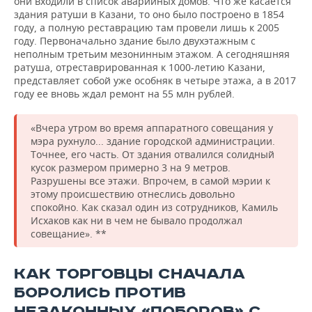
они входили в список аварийных домов. Что же касается
здания ратуши в Казани, то оно было построено в 1854
году, а полную реставрацию там провели лишь к 2005
году. Первоначально здание было двухэтажным с
неполным третьим мезонинным этажом. А сегодняшняя
ратуша, отреставрированная к 1000-летию Казани,
представляет собой уже особняк в четыре этажа, а в 2017
году ее вновь ждал ремонт на 55 млн рублей.
«Вчера утром во время аппаратного совещания у
мэра рухнуло... здание городской администрации.
Точнее, его часть. От здания отвалился солидный
кусок размером примерно 3 на 9 метров.
Разрушены все этажи. Впрочем, в самой мэрии к
этому происшествию отнеслись довольно
спокойно. Как сказал один из сотрудников, Камиль
Исхаков как ни в чем не бывало продолжал
совещание». **
КАК ТОРГОВЦЫ СНАЧАЛА
БОРОЛИСЬ ПРОТИВ
НЕЗАКОННЫХ «ПОБОРОВ» С