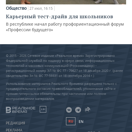
Общество
27 июл, 16:15
Карьерный тест-драйв для школьников
В республике начал работу профориентационный форум
«Профессии будущего»
© 2015 - 2026 Сетевое издание «Реальное время» Зарегистрировано
Федеральной службой по надзору в сфере связи, информационных
технологий и массовых коммуникаций (Роскомнадзор) –
регистрационный номер ЭЛ № ФС 77 - 79627 от 18 декабря 2020 г. (ранее
свидетельство Эл № ФС 77-59331 от 18 сентября 2014 г.)
Использование материалов Реального Времени разрешено только с
предварительного согласия правообладателей, упоминание сайта и
прямая гиперссылка обязательны при частичном или полном
воспроизведении материалов.
18+
RU
EN
РЕДАКЦИЯ
РЕКЛАМА