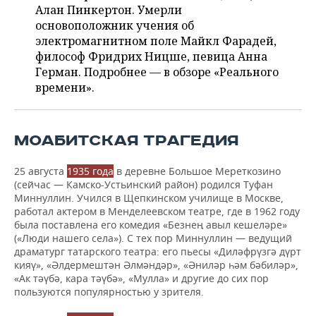
ВОДНЫЕ ВИДЫ СПОРТА
ОБРАЗОВАНИЕ
Алан Пинкертон. Умерли
основоположник учения об
ХОККЕЙ С МЯЧОМ
ПРОИСШЕСТВИЯ
электромагнитном поле Майкл Фарадей,
философ Фридрих Ницше, певица Анна
Герман. Подробнее — в обзоре «Реального
времени».
МОАБИТСКАЯ ТРАГЕДИЯ
25 августа
1935 года
в деревне Большое Мереткозино
(сейчас — Камско-Устьинский район) родился Туфан
Миннуллин. Учился в Щепкинском училище в Москве,
работал актером в Менделеевском театре, где в 1962 году
была поставлена его комедия «Безнең авыл кешеләре»
(«Люди нашего села»). С тех пор Миннуллин — ведущий
драматург татарского театра: его пьесы «Диләфрүзгә дүрт
кияү», «Әлдермештән Әлмәндәр», «Әниләр һәм бәбиләр»,
«Ак тәүбә, кара тәүбә», «Мулла» и другие до сих пор
пользуются популярностью у зрителя.