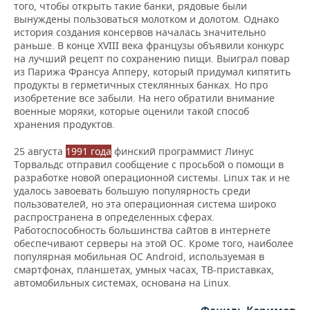
того, чтобы открыть такие банки, рядовые были
вынуждены пользоваться молотком и долотом. Однако
история создания консервов началась значительно
раньше. В конце XVIII века французы объявили конкурс
на лучший рецепт по сохранению пищи. Выиграл повар
из Парижа Франсуа Апперу, который придумал кипятить
продукты в герметичных стеклянных банках. Но про
изобретение все забыли. На него обратили внимание
военные моряки, которые оценили такой способ
хранения продуктов.
25 августа
1991 года
финский программист Линус
Торвальдс отправил сообщение с просьбой о помощи в
разработке новой операционной системы. Linux так и не
удалось завоевать большую популярность среди
пользователей, но эта операционная система широко
распространена в определенных сферах.
Работоспособность большинства сайтов в интернете
обеспечивают серверы на этой ОС. Кроме того, наиболее
популярная мобильная ОС Android, используемая в
смартфонах, планшетах, умных часах, ТВ-приставках,
автомобильных системах, основана на Linux.