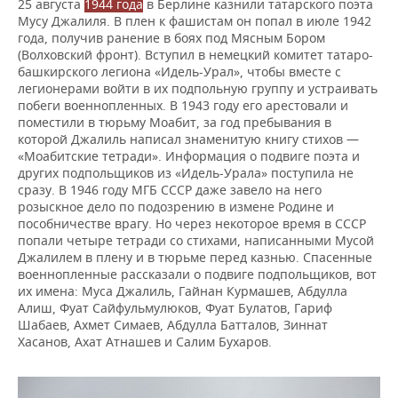
25 августа
1944 года
в Берлине казнили татарского поэта
Мусу Джалиля. В плен к фашистам он попал в июле 1942
года, получив ранение в боях под Мясным Бором
(Волховский фронт). Вступил в немецкий комитет татаро-
башкирского легиона «Идель-Урал», чтобы вместе с
легионерами войти в их подпольную группу и устраивать
побеги военнопленных. В 1943 году его арестовали и
поместили в тюрьму Моабит, за год пребывания в
которой Джалиль написал знаменитую книгу стихов —
«Моабитские тетради». Информация о подвиге поэта и
других подпольщиков из «Идель-Урала» поступила не
сразу. В 1946 году МГБ СССР даже завело на него
розыскное дело по подозрению в измене Родине и
пособничестве врагу. Но через некоторое время в СССР
попали четыре тетради со стихами, написанными Мусой
Джалилем в плену и в тюрьме перед казнью. Спасенные
военнопленные рассказали о подвиге подпольщиков, вот
их имена: Муса Джалиль, Гайнан Курмашев, Абдулла
Алиш, Фуат Сайфульмулюков, Фуат Булатов, Гариф
Шабаев, Ахмет Симаев, Абдулла Батталов, Зиннат
Хасанов, Ахат Атнашев и Салим Бухаров.