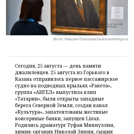
НЕФТЕХИМИЯ
РОЗНИЧНАЯ ТОРГОВЛЯ
НОВОСТИ ТЕХНОЛОГИЙ
МЕРОПРИЯТИЯ
НЕФТЬ
ТРАНСПОРТ
IT
НОВОСТИ МЕРОПРИЯТИЙ
СПОРТ
ОПК
УСЛУГИ
МЕДИА
ВЫЕЗДНАЯ РЕДАКЦИЯ
НОВОСТИ СПОРТА
ОБЩЕСТВО
Фото: Максим Платонов/realnoevremya.ru
ЭНЕРГЕТИКА
ТЕЛЕКОММУНИКАЦИИ
БИЗНЕС-БРАНЧИ
ФУТБОЛ
НОВОСТИ ОБЩЕСТВА
ФОТОГАЛЕРЕЯ
Сегодня, 25 августа — день памяти
ONLINE-КОНФЕРЕНЦИИ
ХОККЕЙ
ВЛАСТЬ
СЮЖЕТЫ
джалилевцев. 25 августа из Горького в
Казань отправилось первое пассажирское
ОТКРЫТАЯ ЛЕКЦИЯ
БАСКЕТБОЛ
ИНФРАСТРУКТУРА
СПРАВОЧНИК
судно на подводных крыльях «Ракета»,
группа «АИГЕЛ» выпустила клип
ВОЛЕЙБОЛ
ИСТОРИЯ
СПИСОК ПЕРСОН
ПОЛНАЯ ВЕРСИЯ
«Татарин», были открыты западные
берега Северной Земли, создан канал
КИБЕРСПОРТ
КУЛЬТУРА
СПИСОК КОМПАНИЙ
«Культура», запатентованы жестяные
консервные банки, запущен Linux.
ФИГУРНОЕ КАТАНИЕ
МЕДИЦИНА
Родились драматург Туфан Миннуллин,
химик-органик Николай Зинин, сыщик