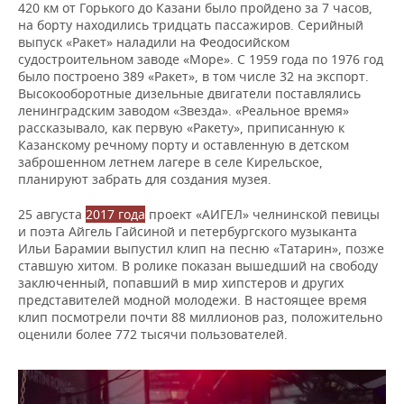
420 км от Горького до Казани было пройдено за 7 часов,
на борту находились тридцать пассажиров. Серийный
выпуск «Ракет» наладили на Феодосийском
судостроительном заводе «Море». С 1959 года по 1976 год
было построено 389 «Ракет», в том числе 32 на экспорт.
Высокооборотные дизельные двигатели поставлялись
ленинградским заводом «Звезда». «Реальное время»
рассказывало, как первую «Ракету», приписанную к
Казанскому речному порту и оставленную в детском
заброшенном летнем лагере в селе Кирельское,
планируют забрать для создания музея.
25 августа
2017 года
проект «АИГЕЛ» челнинской певицы
и поэта Айгель Гайсиной и петербургского музыканта
Ильи Барамии выпустил клип на песню «Татарин», позже
ставшую хитом. В ролике показан вышедший на свободу
заключенный, попавший в мир хипстеров и других
представителей модной молодежи. В настоящее время
клип посмотрели почти 88 миллионов раз, положительно
оценили более 772 тысячи пользователей.