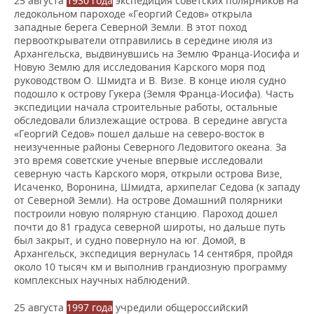
25 августа
1930 года
экспедиция советских полярников на
ледокольном пароходе «Георгий Седов» открыла
западные берега Северной Земли. В этот поход
первооткрыватели отправились в середине июля из
Архангельска, выдвинувшись на Землю Франца-Иосифа и
Новую Землю для исследования Карского моря под
руководством О. Шмидта и В. Визе. В конце июля судно
подошло к острову Гукера (Земля Франца-Иосифа). Часть
экспедиции начала строительные работы, остальные
обследовали близлежащие острова. В середине августа
«Георгий Седов» пошел дальше на северо-восток в
неизученные районы Северного Ледовитого океана. За
это время советские ученые впервые исследовали
северную часть Карского моря, открыли острова Визе,
Исаченко, Воронина, Шмидта, архипелаг Седова (к западу
от Северной Земли). На острове Домашний полярники
построили новую полярную станцию. Пароход дошел
почти до 81 градуса северной широты, но дальше путь
был закрыт, и судно повернуло на юг. Домой, в
Архангельск, экспедиция вернулась 14 сентября, пройдя
около 10 тысяч км и выполнив грандиозную программу
комплексных научных наблюдений.
25 августа
1997 года
учредили общероссийский