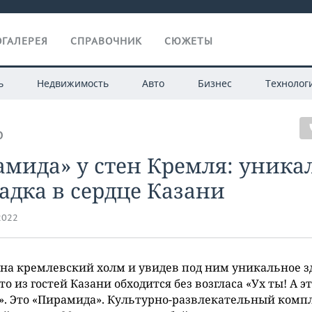
ГАЛЕРЕЯ
СПРАВОЧНИК
СЮЖЕТЫ
ь
Недвижимость
Авто
Бизнес
Технолог
О
мида» у стен Кремля: уника
дка в сердце Казани
2022
на кремлевский холм и увидев под ним уникальное з
то из гостей Казани обходится без возгласа «Ух ты! А эт
». Это «Пирамида». Культурно-развлекательный компл