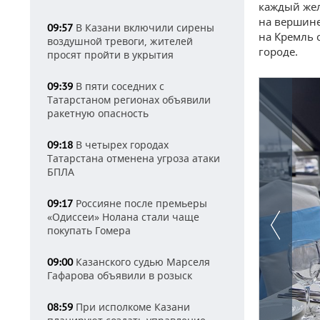
каждый жел
на вершине
В Казани включили сирены
09:57
на Кремль с
воздушной тревоги, жителей
городе.
просят пройти в укрытия
В пяти соседних с
09:39
Татарстаном регионах объявили
ракетную опасность
В четырех городах
09:18
Татарстана отменена угроза атаки
БПЛА
Россияне после премьеры
09:17
«Одиссеи» Нолана стали чаще
покупать Гомера
Казанского судью Марселя
09:00
Гафарова объявили в розыск
При исполкоме Казани
08:59