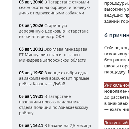
В Татарстане открыли
05 авг, 20:46
процедуры
сезон охоты на боровую и полевую
высокий ур
дичь с подружейными собаками
ведущих пр
зданий гор
Старинную
05 авг, 20:26
деревянную церковь в Татарстане
6 причи
включат в реестр ОКН
Сейчас, ко
Экс-глава Минздрава
05 авг, 20:02
всколыхнул
РТ Миннуллин стал и. о. главы
безграничн
Минздрава Запорожской области
школы горо
площадку. 
В конце октября одна
05 авг, 19:30
авиакомпания возобновит прямые
рейсы Казань — Дубай
Уникальное
новоявленн
В Татарстане
05 авг, 19:01
до рассвет
назначили нового начальника
в знаковых
отдела полиции по Азнакаевскому
— ехать ни
району
Доступный 
В Казани на 2,5 месяца
05 авг, 16:11
рассказыва