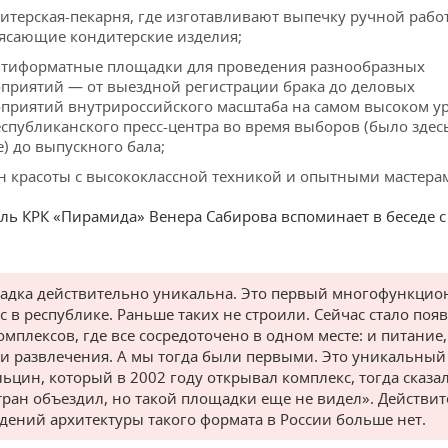
итерская-пекарня, где изготавливают выпечку ручной рабо
ясающие кондитерские изделия;
тиформатные площадки для проведения разнообразных
приятий — от выездной регистрации брака до деловых
приятий внутрироссийского масштаба на самом высоком у
еспубликанского пресс-центра во время выборов (было здес
е) до выпускного бала;
н красоты с высококлассной техникой и опытными мастера
ль КРК «Пирамида» Венера Сабирова вспоминает в беседе 
дка действительно уникальна. Это первый многофункци
с в республике. Раньше таких не строили. Сейчас стало поя
омплексов, где все сосредоточено в одном месте: и питание,
 и развлечения. А мы тогда были первыми. Это уникальный 
льцин, который в 2002 году открывал комплекс, тогда сказал
тран объездил, но такой площадки еще не видел». Действит
дений архитектуры такого формата в России больше нет.