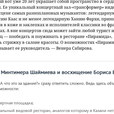
й вот уже 20 лет украшает собой пространство в серд
. Ее уникальный концертный зал-«трансформер» вид
сцене самых разноплановых музыкантов: легендарну
ию Каас и не менее легендарную Ханию Фархи, прин
в в коже и заклепках и исполнителей классики во фр
ах. А вне концертов сюда может зайти любой турист 
ц — пообедать и поужинать в ресторане «Пирамида»,
ь стрижку в салоне красоты. О возможностях «Пирам
зывает ее руководитель — Венера Сабирова.
ь Минтимера Шаймиева и восхищение Бориса 
А что это за здание?» сразу ответить сложно. Ведь здесь о
можности:
ертная площадка;
альный видовой ресторан, аналогов которому в Казани нет