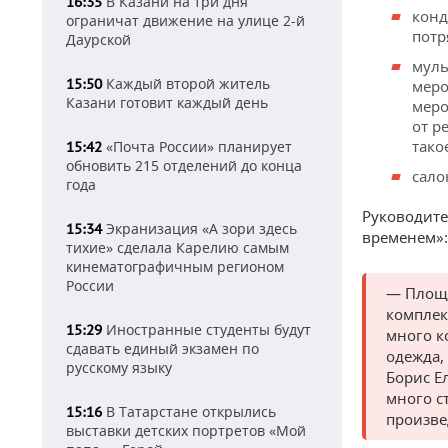
В Казани на три дня
16:35
конд
ограничат движение на улице 2-й
потр
Даурской
муль
Каждый второй житель
15:50
меро
Казани готовит каждый день
меро
от р
тако
«Почта России» планирует
15:42
обновить 215 отделений до конца
сало
года
Руководите
Экранизация «А зори здесь
15:34
временем»:
тихие» сделала Карелию самым
кинематографичным регионом
России
— Площа
комплек
Иностранные студенты будут
15:29
много к
сдавать единый экзамен по
одежда,
русскому языку
Борис Е
много с
В Татарстане открылись
15:16
произве
выставки детских портретов «Мой