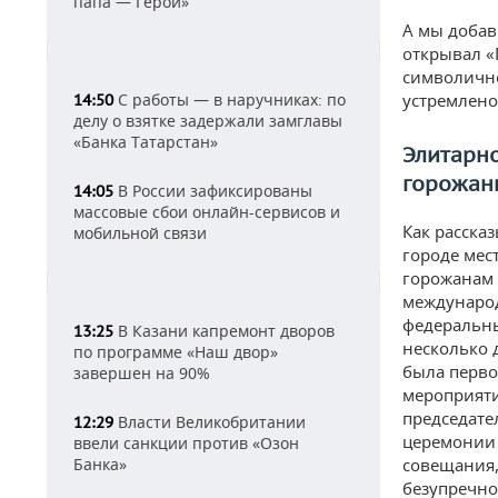
папа — Герой»
А мы добав
открывал «
символично
С работы — в наручниках: по
устремлено
14:50
делу о взятке задержали замглавы
«Банка Татарстан»
Элитарно
горожан
В России зафиксированы
14:05
массовые сбои онлайн-сервисов и
Как расска
мобильной связи
городе мес
горожанам 
международ
федеральны
В Казани капремонт дворов
13:25
несколько 
по программе «Наш двор»
была перво
завершен на 90%
мероприяти
председате
Власти Великобритании
12:29
церемонии 
ввели санкции против «Озон
Банка»
совещания,
безупречно