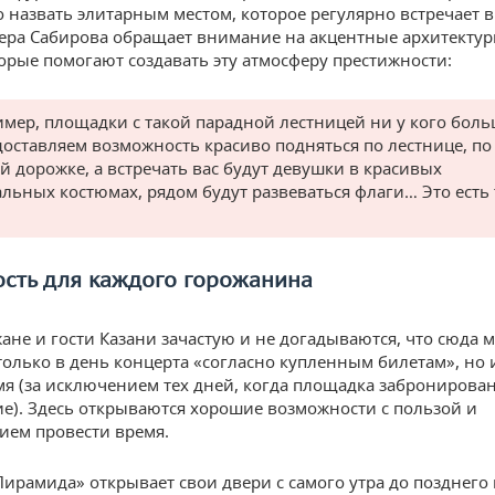
 назвать элитарным местом, которое регулярно встречает 
нера Сабирова обращает внимание на акцентные архитекту
торые помогают создавать эту атмосферу престижности:
мер, площадки с такой парадной лестницей ни у кого боль
оставляем возможность красиво подняться по лестнице, по
й дорожке, а встречать вас будут девушки в красивых
льных костюмах, рядом будут развеваться флаги… Это есть 
ость для каждого горожанина
жане и гости Казани зачастую и не догадываются, что сюда 
только в день концерта «согласно купленным билетам», но 
мя (за исключением тех дней, когда площадка забронирова
е). Здесь открываются хорошие возможности с пользой и
ием провести время.
Пирамида» открывает свои двери с самого утра до позднего 