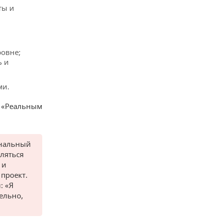
ты и
ровне;
ь и
ми.
с «Реальным
ональный
вляться
 и
проект.
: «Я
ельно,