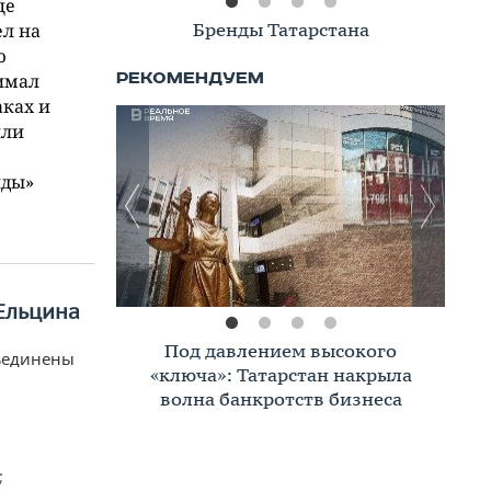
це
Книжная полка
ел на
ю
имал
аках и
или
иды»
Ельцина
Премиальное жилье в Казани:
бъединены
тренды, критерии, покупатели в
2026 году
;