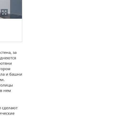
стена, за
иднеются
ротяни
отором
пола и башни
ми.
столицы
 в нем
м сделают
ические