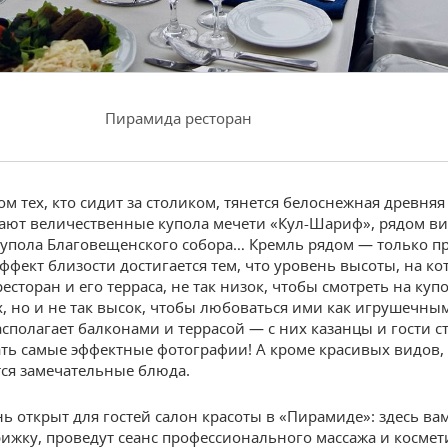
Пирамида ресторан
м тех, кто сидит за столиком, тянется белоснежная древняя 
ают величественные купола мечети «Кул-Шариф», рядом в
упола Благовещенского собора… Кремль рядом — только п
эффект близости достигается тем, что уровень высоты, на к
есторан и его терраса, не так низок, чтобы смотреть на ку
х, но и не так высок, чтобы любоваться ими как игрушечны
асполагает балконами и террасой — с них казанцы и гости 
ать самые эффектные фотографии! А кроме красивых видов,
ся замечательные блюда.
ь открыт для гостей салон красоты в «Пирамиде»: здесь ва
ижку, проведут сеанс профессионального массажа и космет