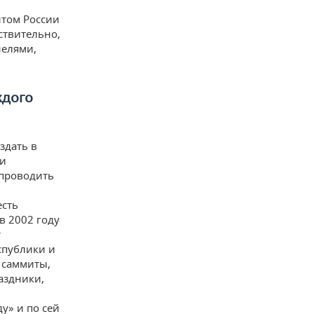
нтом России
ствительно,
нелями,
ждого
здать в
ги
 проводить
есть
в 2002 году
т
спублики и
 саммиты,
аздники,
у» и по сей