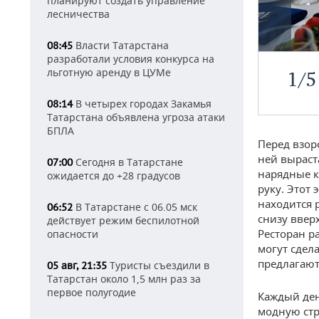
планируют создать управление
лесничества
Власти Татарстана
08:45
разработали условия конкурса на
льготную аренду в ЦУМе
1
/
5
В четырех городах Закамья
08:14
Татарстана объявлена угроза атаки
БПЛА
Перед взоро
ней выраст
Сегодня в Татарстане
07:00
нарядные к
ожидается до +28 градусов
руку. Этот 
находится р
В Татарстане с 06.05 мск
06:52
снизу ввер
действует режим беспилотной
Ресторан р
опасности
могут сдел
предлагают
Туристы съездили в
05 авг, 21:35
Татарстан около 1,5 млн раз за
первое полугодие
Каждый ден
модную стр