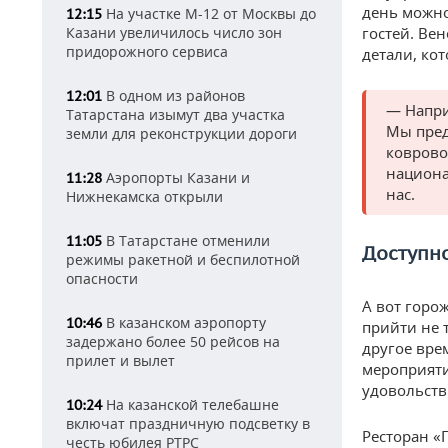
день можно
На участке М-12 от Москвы до
12:15
Казани увеличилось число зон
гостей. Ве
придорожного сервиса
детали, ко
В одном из районов
12:01
— Напри
Татарстана изымут два участка
Мы пред
земли для реконструкции дороги
коврово
национа
Аэропорты Казани и
11:28
нас.
Нижнекамска открыли
В Татарстане отменили
11:05
Доступн
режимы ракетной и беспилотной
опасности
А вот горо
В казанском аэропорту
10:46
прийти не 
задержано более 50 рейсов на
другое вре
прилет и вылет
мероприяти
удовольств
На казанской телебашне
10:24
включат праздничную подсветку в
Ресторан «
честь юбилея РТРС