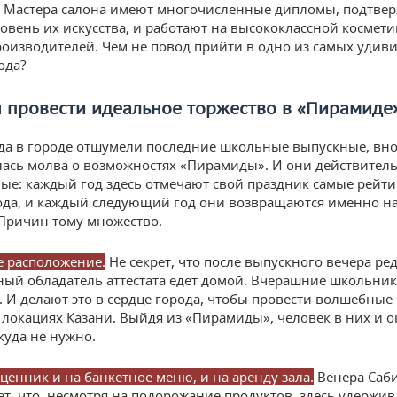
. Мастера салона имеют многочисленные дипломы, подтв
овень их искусства, и работают на высококлассной космети
оизводителей. Чем не повод прийти в одно из самых удив
ода?
н провести идеальное торжество в «Пирамиде
гда в городе отшумели последние школьные выпускные, вн
ась молва о возможностях «Пирамиды». И они действител
ые: каждый год здесь отмечают свой праздник самые рейт
да, и каждый следующий год они возвращаются именно на
Причин тому множество.
 расположение.
Не секрет, что после выпускного вечера ре
ый обладатель аттестата едет домой. Вчерашние школьник
а. И делают это в сердце города, чтобы провести волшебны
 локациях Казани. Выйдя из «Пирамиды», человек в них и о
куда не нужно.
ценник и на банкетное меню, и на аренду зала.
Венера Саб
ет, что, несмотря на подорожание продуктов, здесь удержи