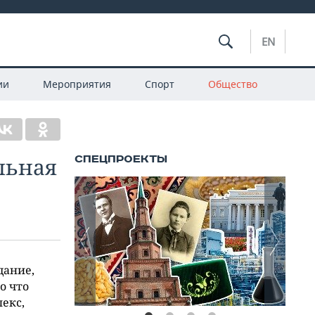
EN
ии
Мероприятия
Спорт
Общество
льная
дание,
о что
екс,