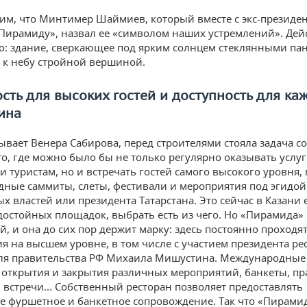
им, что Минтимер Шаймиев, который вместе с экс-президе
Пирамиду», назвал ее «символом наших устремлений». Дей
: здание, сверкающее под ярким солнцем стеклянными па
 к небу стройной вершиной.
сть для высоких гостей и доступность для ка
ина
зывает Венера Сабирова, перед строителями стояла задача со
то, где можно было бы не только регулярно оказывать услу
и туристам, но и встречать гостей самого высокого уровня,
ные саммиты, слеты, фестивали и мероприятия под эгидой
х властей или президента Татарстана. Это сейчас в Казани 
достойных площадок, выбрать есть из чего. Но «Пирамида» 
й, и она до сих пор держит марку: здесь постоянно проходя
я на высшем уровне, в том числе с участием президента ре
ля правительства РФ Михаила Мишустина. Международные
открытия и закрытия различных мероприятий, банкеты, пр
 встречи... Собственный ресторан позволяет предоставлять
е фуршетное и банкетное сопровождение. Так что «Пирамид