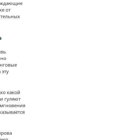
ерждающие
ке от
ительных
»
овь
ьно
инговые
 эту
дко какой
и гуляют
е мгновения
казывается
ирова
вают