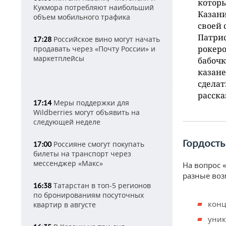
которы
Кукмора потребляют наибольший
Казани
объем мобильного трафика
своей 
Патрис
Российское вино могут начать
17:28
рокеро
продавать через «Почту России» и
маркетплейсы
бабочк
казане
сделат
расска
Меры поддержки для
17:14
Wildberries могут объявить на
следующей неделе
Гордост
Россияне смогут покупать
17:00
билеты на транспорт через
мессенджер «Макс»
На вопрос «
разные воз
Татарстан в топ-5 регионов
16:38
по бронированиям посуточных
конц
квартир в августе
уник