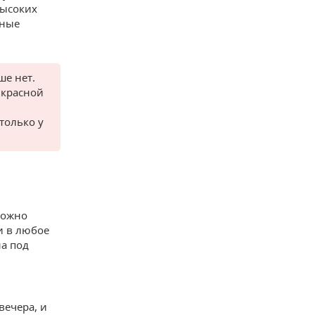
высоких
рные
ше нет.
 красной
только у
можно
и в любое
на под
вечера, и