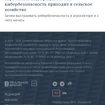
кибербезопасность приходит в сельское
хозяйство
Зачем выстраивать кибербезопасность в агросекторе и с
чего начать
© 2015 - 2026 Сетевое издание «Реальное время» Зарегистрировано
Федеральной службой по надзору в сфере связи, информационных
технологий и массовых коммуникаций (Роскомнадзор) –
регистрационный номер ЭЛ № ФС 77 - 79627 от 18 декабря 2020 г. (ранее
свидетельство Эл № ФС 77-59331 от 18 сентября 2014 г.)
Использование материалов Реального Времени разрешено только с
предварительного согласия правообладателей, упоминание сайта и
прямая гиперссылка обязательны при частичном или полном
воспроизведении материалов.
18+
RU
EN
РЕДАКЦИЯ
РЕКЛАМА
Учредитель ООО «Реальное