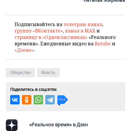
Наталья Жирнова
ВОДНЫЕ ВИДЫ СПОРТА
ОБРАЗОВАНИЕ
ХОККЕЙ С МЯЧОМ
ПРОИСШЕСТВИЯ
Подписывайтесь на
телеграм-канал
,
группу «ВКонтакте»
,
канал в MAX
и
страницу в «Одноклассниках»
«Реального
времени». Ежедневные видео на
Rutube
и
«Дзене»
.
Общество
Власть
Поделитесь в соцсетях
«Реальное время» в Дзен