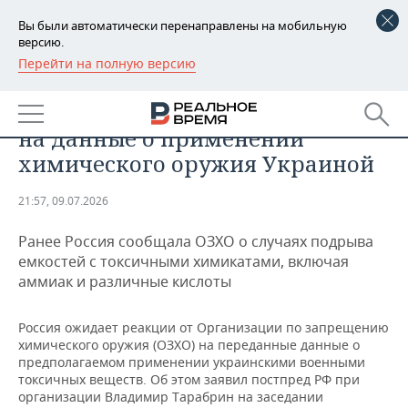
Вы были автоматически перенаправлены на мобильную
версию.
Перейти на полную версию
РЕГИОНЫ
ОБЩЕСТВО
Россия ожидает реакции ОЗХО
БАШКОРТОСТАН
НОВОСТИ
на данные о применении
ТАТАРСТАН
АНАЛИТИКА
химического оружия Украиной
УДМУРТИЯ
НОВОСТИ АНАЛИТИКИ
ЭКОНОМИКА
21:57, 09.07.2026
ДЕКЛАРАЦИИ О ДОХОДАХ
НОВОСТИ ЭКОНОМИКИ
ПРОМЫШЛЕННОСТЬ
Ранее Россия сообщала ОЗХО о случаях подрыва
емкостей с токсичными химикатами, включая
КОРОЛИ ГОСЗАКАЗА ПФО
ФИНАНСЫ
НОВОСТИ
НЕДВИЖИМОСТЬ
аммиак и различные кислоты
ПРОМЫШЛЕННОСТИ
ВУЗЫ ТАТАРСТАНА
БАНКИ
НОВОСТИ НЕДВИЖИМОСТИ
АВТО
Россия ожидает реакции от Организации по запрещению
АГРОПРОМ
химического оружия (ОЗХО) на переданные данные о
КОМУ ПРИНАДЛЕЖАТ
БЮДЖЕТ
НОВОСТИ АВТО
БИЗНЕС
предполагаемом применении украинскими военными
ТОРГОВЫЕ ЦЕНТРЫ
МАШИНОСТРОЕНИЕ
токсичных веществ. Об этом заявил постпред РФ при
ТАТАРСТАНА
организации Владимир Тарабрин на заседании
ИНВЕСТИЦИИ
НОВОСТИ БИЗНЕСА
ТЕХНОЛОГИИ