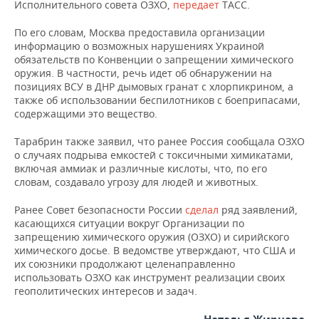
НЕФТЕХИМИЯ
Исполнительного совета ОЗХО,
передает
ТАСС.
РОЗНИЧНАЯ ТОРГОВЛЯ
НОВОСТИ ТЕХНОЛОГИЙ
МЕРОПРИЯТИЯ
По его словам, Москва предоставила организации
НЕФТЬ
информацию о возможных нарушениях Украиной
ТРАНСПОРТ
IT
НОВОСТИ МЕРОПРИЯТИЙ
СПОРТ
обязательств по Конвенции о запрещении химического
ОПК
оружия. В частности, речь идет об обнаружении на
позициях ВСУ в ДНР дымовых гранат с хлорпикрином, а
УСЛУГИ
МЕДИА
ВЫЕЗДНАЯ РЕДАКЦИЯ
НОВОСТИ СПОРТА
ОБЩЕСТВО
также об использовании беспилотников с боеприпасами,
ЭНЕРГЕТИКА
содержащими это вещество.
ТЕЛЕКОММУНИКАЦИИ
БИЗНЕС-БРАНЧИ
ФУТБОЛ
НОВОСТИ ОБЩЕСТВА
ФОТОГАЛЕРЕЯ
Тарабрин также заявил, что ранее Россия сообщала ОЗХО
о случаях подрыва емкостей с токсичными химикатами,
ONLINE-КОНФЕРЕНЦИИ
ХОККЕЙ
ВЛАСТЬ
СЮЖЕТЫ
включая аммиак и различные кислоты, что, по его
словам, создавало угрозу для людей и животных.
ОТКРЫТАЯ ЛЕКЦИЯ
БАСКЕТБОЛ
ИНФРАСТРУКТУРА
СПРАВОЧНИК
Ранее Совет безопасности России
сделал
ряд заявлений,
ВОЛЕЙБОЛ
ИСТОРИЯ
СПИСОК ПЕРСОН
ПОЛНАЯ ВЕРСИЯ
касающихся ситуации вокруг Организации по
запрещению химического оружия (ОЗХО) и сирийского
химического досье. В ведомстве утверждают, что США и
КИБЕРСПОРТ
КУЛЬТУРА
СПИСОК КОМПАНИЙ
их союзники продолжают целенаправленно
использовать ОЗХО как инструмент реализации своих
ФИГУРНОЕ КАТАНИЕ
МЕДИЦИНА
геополитических интересов и задач.