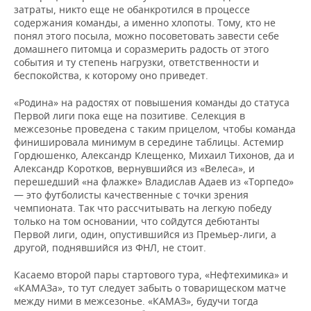
ВОДНЫЕ ВИДЫ СПОРТА
ОБРАЗОВАНИЕ
затраты, никто еще не обанкротился в процессе
содержания команды, а именно хлопоты. Тому, кто не
ХОККЕЙ С МЯЧОМ
ПРОИСШЕСТВИЯ
понял этого посыла, можно посоветовать завести себе
домашнего питомца и соразмерить радость от этого
события и ту степень нагрузки, ответственности и
беспокойства, к которому оно приведет.
«Родина» на радостях от повышения команды до статуса
Первой лиги пока еще на позитиве. Селекция в
межсезонье проведена с таким прицелом, чтобы команда
финишировала минимум в середине таблицы. Астемир
Гордюшенко, Александр Клещенко, Михаил Тихонов, да и
Александр Коротков, вернувшийся из «Велеса», и
перешедший «на флажке» Владислав Адаев из «Торпедо»
— это футболисты качественные с точки зрения
чемпионата. Так что рассчитывать на легкую победу
только на том основании, что сойдутся дебютанты
Первой лиги, один, опустившийся из Премьер-лиги, а
другой, поднявшийся из ФНЛ, не стоит.
Касаемо второй пары стартового тура, «Нефтехимика» и
«КАМАЗа», то тут следует забыть о товарищеском матче
между ними в межсезонье. «КАМАЗ», будучи тогда