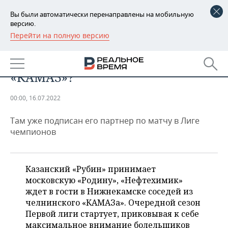
Вы были автоматически перенаправлены на мобильную
версию.
Перейти на полную версию
РЕГИОНЫ
СПОРТ
Почему бы Дзюбе не сыграть за
БАШКОРТОСТАН
НОВОСТИ
«КАМАЗ»?
ТАТАРСТАН
АНАЛИТИКА
00:00, 16.07.2022
УДМУРТИЯ
НОВОСТИ АНАЛИТИКИ
ЭКОНОМИКА
Там уже подписан его партнер по матчу в Лиге
ДЕКЛАРАЦИИ О ДОХОДАХ
НОВОСТИ ЭКОНОМИКИ
ПРОМЫШЛЕННОСТЬ
чемпионов
КОРОЛИ ГОСЗАКАЗА ПФО
ФИНАНСЫ
НОВОСТИ
НЕДВИЖИМОСТЬ
ПРОМЫШЛЕННОСТИ
Казанский «Рубин» принимает
ВУЗЫ ТАТАРСТАНА
БАНКИ
НОВОСТИ НЕДВИЖИМОСТИ
АВТО
московскую «Родину», «Нефтехимик»
АГРОПРОМ
ждет в гости в Нижнекамске соседей из
КОМУ ПРИНАДЛЕЖАТ
БЮДЖЕТ
НОВОСТИ АВТО
БИЗНЕС
челнинского «КАМАЗа». Очередной сезон
ТОРГОВЫЕ ЦЕНТРЫ
МАШИНОСТРОЕНИЕ
Первой лиги стартует, приковывая к себе
ТАТАРСТАНА
ИНВЕСТИЦИИ
НОВОСТИ БИЗНЕСА
ТЕХНОЛОГИИ
максимальное внимание болельщиков