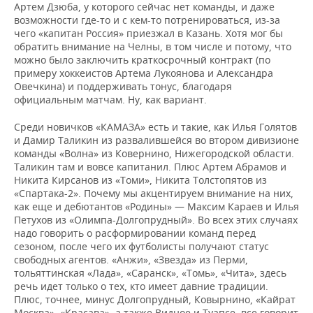
Артем Дзюба, у которого сейчас нет команды, и даже
возможности где-то и с кем-то потренироваться, из-за
чего «капитан Россия» приезжал в Казань. Хотя мог бы
обратить внимание на Челны, в том числе и потому, что
можно было заключить краткосрочный контракт (по
примеру хоккеистов Артема Лукоянова и Александра
Овечкина) и поддерживать тонус, благодаря
официальным матчам. Ну, как вариант.
Среди новичков «КАМАЗА» есть и такие, как Илья Голятов
и Дамир Таликин из развалившейся во втором дивизионе
команды «Волна» из Ковернино, Нижегородской области.
Таликин там и вовсе капитанил. Плюс Артем Абрамов и
Никита Кирсанов из «Томи», Никита Толстопятов из
«Спартака-2». Почему мы акцентируем внимание на них,
как еще и дебютантов «Родины» — Максим Караев и Илья
Петухов из «Олимпа-Долгопрудный». Во всех этих случаях
надо говорить о расформировании команд перед
сезоном, после чего их футболисты получают статус
свободных агентов. «Анжи», «Звезда» из Перми,
тольяттинская «Лада», «Саранск», «Томь», «Чита», здесь
речь идет только о тех, кто имеет давние традиции.
Плюс, точнее, минус Долгопрудный, Ковырнино, «Кайрат
Москва», «Красава», а также Видное и Туапсе, все говорит