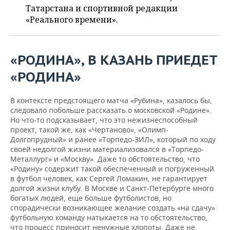
НЕФТЕХИМИЯ
Татарстана и спортивной редакции
РОЗНИЧНАЯ ТОРГОВЛЯ
НОВОСТИ ТЕХНОЛОГИЙ
«Реального времени».
МЕРОПРИЯТИЯ
НЕФТЬ
ТРАНСПОРТ
IT
НОВОСТИ МЕРОПРИЯТИЙ
СПОРТ
ОПК
«РОДИНА», В КАЗАНЬ ПРИЕДЕТ
УСЛУГИ
МЕДИА
ВЫЕЗДНАЯ РЕДАКЦИЯ
НОВОСТИ СПОРТА
ОБЩЕСТВО
«РОДИНА»
ЭНЕРГЕТИКА
ТЕЛЕКОММУНИКАЦИИ
БИЗНЕС-БРАНЧИ
ФУТБОЛ
НОВОСТИ ОБЩЕСТВА
ФОТОГАЛЕРЕЯ
В контексте предстоящего матча «Рубина», казалось бы,
следовало побольше рассказать о московской «Родине».
ONLINE-КОНФЕРЕНЦИИ
ХОККЕЙ
ВЛАСТЬ
СЮЖЕТЫ
Но что-то подсказывает, что это нежизнеспособный
проект, такой же, как «Чертаново», «Олимп-
ОТКРЫТАЯ ЛЕКЦИЯ
БАСКЕТБОЛ
ИНФРАСТРУКТУРА
СПРАВОЧНИК
Долгопрудный» и ранее «Торпедо-ЗИЛ», который по ходу
своей недолгой жизни материализовался в «Торпедо-
Металлург» и «Москву». Даже то обстоятельство, что
ВОЛЕЙБОЛ
ИСТОРИЯ
СПИСОК ПЕРСОН
ПОЛНАЯ ВЕРСИЯ
«Родину» содержит такой обеспеченный и погруженный
в футбол человек, как Сергей Ломакин, не гарантирует
КИБЕРСПОРТ
КУЛЬТУРА
СПИСОК КОМПАНИЙ
долгой жизни клубу. В Москве и Санкт-Петербурге много
богатых людей, еще больше футболистов, но
спорадически возникающее желание создать «на сдачу»
ФИГУРНОЕ КАТАНИЕ
МЕДИЦИНА
футбольную команду натыкается на то обстоятельство,
что процесс приносит ненужные хлопоты. Даже не