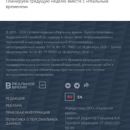
Планируем грядущую неделю вместе с «Реальным
временем»
© 2015 - 2026 Сетевое издание «Реальное время» Зарегистрировано
Федеральной службой по надзору в сфере связи, информационных
технологий и массовых коммуникаций (Роскомнадзор) –
регистрационный номер ЭЛ № ФС 77 - 79627 от 18 декабря 2020 г. (ранее
свидетельство Эл № ФС 77-59331 от 18 сентября 2014 г.)
Использование материалов Реального Времени разрешено только с
предварительного согласия правообладателей, упоминание сайта и
прямая гиперссылка обязательны при частичном или полном
воспроизведении материалов.
18+
RU
EN
РЕДАКЦИЯ
РЕКЛАМА
Учредитель ООО «Реальное
ПРАВОВАЯ ИНФОРМАЦИЯ
время»
Главный редактор Саушина А.А.
ПОЛИТИКА О ПЕРСОНАЛЬНЫХ
Телефон редакции: +7 (843) 222-
ДАННЫХ
90-80