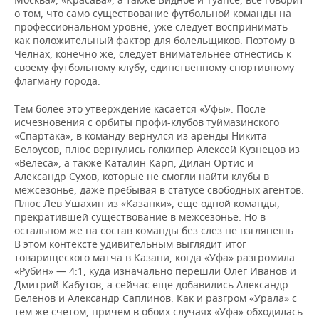
о том, что само существование футбольной команды на
профессиональном уровне, уже следует воспринимать
как положительный фактор для болельщиков. Поэтому в
Челнах, конечно же, следует внимательнее отнестись к
своему футбольному клубу, единственному спортивному
флагману города.
Тем более это утверждение касается «Уфы». После
исчезновения с орбиты профи-клубов туймазинского
«Спартака», в команду вернулся из аренды Никита
Белоусов, плюс вернулись голкипер Алексей Кузнецов из
«Велеса», а также Каталин Карп, Дилан Ортис и
Александр Сухов, которые не смогли найти клубы в
межсезонье, даже пребывая в статусе свободных агентов.
Плюс Лев Ушахин из «Казанки», еще одной команды,
прекратившей существование в межсезонье. Но в
остальном же на состав команды без слез не взглянешь.
В этом контексте удивительным выглядит итог
товарищеского матча в Казани, когда «Уфа» разгромила
«Рубин» — 4:1, куда изначально перешли Олег Иванов и
Дмитрий Кабутов, а сейчас еще добавились Александр
Беленов и Александр Саплинов. Как и разгром «Урала» с
тем же счетом, причем в обоих случаях «Уфа» обходилась