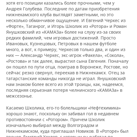
хотя его позиции казались более прочными, чем у
Андрея Голубева. Последние по датам приобретения
нижнекамского клуба выглядят заметными, но это
несколько обманчивое ощущение. И Евгений Черкес из
«Форте», Таганрог, и Игорь Школик из «Ротора» и Роман
Янушковский из «КАМАЗа» более на слуху из-за своих
редких фамилий, чем игровых достижений. Просто
Ивановых, Кузнецовых, Петровых в нашем футболе
много, а вот, к примеру, Черкесов только два, и один из
них — Александр Черкес, экс-игрок «Факела», «Сокола»,
«Ростова» и так далее, вырастил сына Евгения. Поначалу
он пошел по пути отца, поиграв в Воронеже, Ростове, но
сейчас резко свернул, переехав в Нижнекамск. Отец за
татарстанские команды никогда не играл. Янушковский
нам знаком более всего из этой троицы, как, надеемся,
последняя серьезная потеря челнинского «КАМАЗа» в
межсезонье.
Касаемо Школика, его-то болельщики «Нефтехимика»
хорошо знают, поскольку он забивал гол в недавнем
противостоянии с «Ротором». Причем Школик
изначально выбирал между Волгоградом и
Нижнекамском, куда приглашал Новиков. В «Роторе» был
тренер Дмитрий Хохлов, с которым он работал по