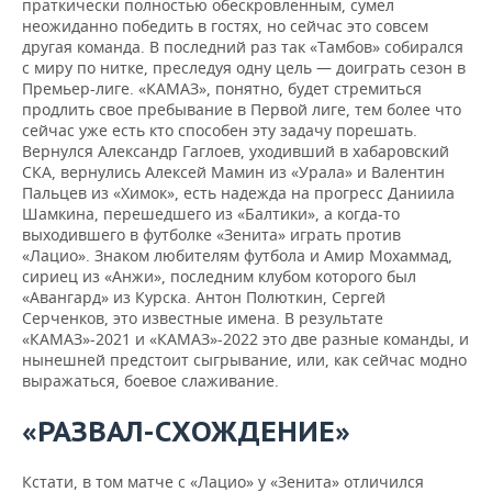
праткически полностью обескровленным, сумел
неожиданно победить в гостях, но сейчас это совсем
другая команда. В последний раз так «Тамбов» собирался
с миру по нитке, преследуя одну цель — доиграть сезон в
Премьер-лиге. «КАМАЗ», понятно, будет стремиться
продлить свое пребывание в Первой лиге, тем более что
сейчас уже есть кто способен эту задачу порешать.
Вернулся Александр Гаглоев, уходивший в хабаровский
СКА, вернулись Алексей Мамин из «Урала» и Валентин
Пальцев из «Химок», есть надежда на прогресс Даниила
Шамкина, перешедшего из «Балтики», а когда-то
выходившего в футболке «Зенита» играть против
«Лацио». Знаком любителям футбола и Амир Мохаммад,
сириец из «Анжи», последним клубом которого был
«Авангард» из Курска. Антон Полюткин, Сергей
Серченков, это известные имена. В результате
«КАМАЗ»-2021 и «КАМАЗ»-2022 это две разные команды, и
нынешней предстоит сыгрывание, или, как сейчас модно
выражаться, боевое слаживание.
«РАЗВАЛ-СХОЖДЕНИЕ»
Кстати, в том матче с «Лацио» у «Зенита» отличился