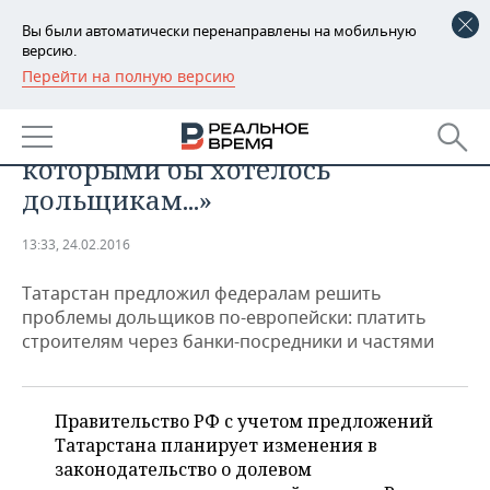
Вы были автоматически перенаправлены на мобильную
версию.
Перейти на полную версию
РЕГИОНЫ
Ильдар Халиков: «Проблемы
БАШКОРТОСТАН
НОВОСТИ
решаются не теми темпами,
которыми бы хотелось
ТАТАРСТАН
АНАЛИТИКА
дольщикам...»
УДМУРТИЯ
НОВОСТИ АНАЛИТИКИ
ЭКОНОМИКА
13:33, 24.02.2016
ДЕКЛАРАЦИИ О ДОХОДАХ
НОВОСТИ ЭКОНОМИКИ
ПРОМЫШЛЕННОСТЬ
Татарстан предложил федералам решить
проблемы дольщиков по-европейски: платить
КОРОЛИ ГОСЗАКАЗА ПФО
ФИНАНСЫ
НОВОСТИ
НЕДВИЖИМОСТЬ
строителям через банки-посредники и частями
ПРОМЫШЛЕННОСТИ
ВУЗЫ ТАТАРСТАНА
БАНКИ
НОВОСТИ НЕДВИЖИМОСТИ
АВТО
АГРОПРОМ
Правительство РФ с учетом предложений
КОМУ ПРИНАДЛЕЖАТ
БЮДЖЕТ
НОВОСТИ АВТО
БИЗНЕС
Татарстана планирует изменения в
ТОРГОВЫЕ ЦЕНТРЫ
МАШИНОСТРОЕНИЕ
ТАТАРСТАНА
законодательство о долевом
ИНВЕСТИЦИИ
НОВОСТИ БИЗНЕСА
ТЕХНОЛОГИИ