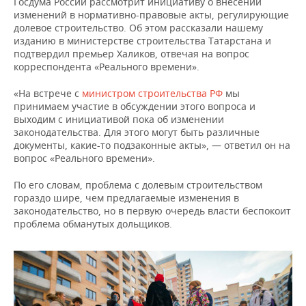
Госдума России рассмотрит инициативу о внесении
ВОДНЫЕ ВИДЫ СПОРТА
ОБРАЗОВАНИЕ
изменений в нормативно-правовые акты, регулирующие
долевое строительство. Об этом рассказали нашему
ХОККЕЙ С МЯЧОМ
ПРОИСШЕСТВИЯ
изданию в министерстве строительства Татарстана и
подтвердил премьер Халиков, отвечая на вопрос
корреспондента «Реального времени».
«На встрече с
министром строительства РФ
мы
принимаем участие в обсуждении этого вопроса и
выходим с инициативой пока об изменении
законодательства. Для этого могут быть различные
документы, какие-то подзаконные акты», — ответил он на
вопрос «Реального времени».
По его словам, проблема с долевым строительством
гораздо шире, чем предлагаемые изменения в
законодательство, но в первую очередь власти беспокоит
проблема обманутых дольщиков.