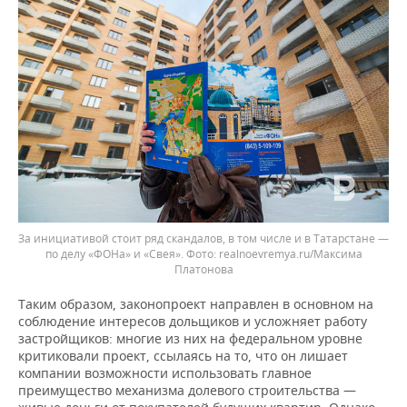
За инициативой стоит ряд скандалов, в том числе и в Татарстане —
по делу «ФОНа» и «Свея».
realnoevremya.ru/Максима
Платонова
Таким образом, законопроект направлен в основном на
соблюдение интересов дольщиков и усложняет работу
застройщиков: многие из них на федеральном уровне
критиковали проект, ссылаясь на то, что он лишает
компании возможности использовать главное
преимущество механизма долевого строительства —