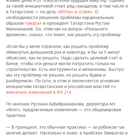
живые деньги от покупателей будущих квартир. Однако
за такой инициативой стоит ряд скандалов, в том числе и
в Татарстане — по делу
«ФОНа» и «Свея».
О
необходимости решения проблемы кардинальным
образом
говорил
и президент Татарстана Рустам
Минниханов. Он, отвечая на вопрос «Реального
времени», сказал, что знает, как решить эту проблему:
«Если бы у меня спросили, как решить проблему
обманутых дольщиков раз и навсегда, я бы за 5 минут
объяснил, как ее решить. Надо сделать целевой счет в
банке, чтобы эти деньги могли потратить только на
строительство.
Есть инструменты и механизмы. Быстро
мы эту проблему не решим, но решать будем и
разберемся». По сути, в этом и заключается основная
инициатива татарстанских и российских властей
по
внесению изменений в ФЗ-214
.
По мнению
Руслана Хабибрахманова, директора АН
«Флэт», предлагаемые изменения — это общемировая
практика:
— В принципе, это обычная практика — за рубежом так
многие делают. Насколько я знаю, в Арабских Эмиратах и