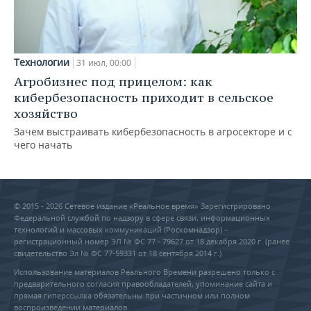
Технологии
31 июл, 00:00
Агробизнес под прицелом: как
кибербезопасность приходит в сельское
хозяйство
Зачем выстраивать кибербезопасность в агросекторе и с
чего начать
© 2015 - 2026 Сетевое издание «Реальное время» Зарегистрировано
Федеральной службой по надзору в сфере связи, информационных
технологий и массовых коммуникаций (Роскомнадзор) –
регистрационный номер ЭЛ № ФС 77 - 79627 от 18 декабря 2020 г. (ранее
свидетельство Эл № ФС 77-59331 от 18 сентября 2014 г.)
Использование материалов Реального Времени разрешено только с
предварительного согласия правообладателей, упоминание сайта и
прямая гиперссылка обязательны при частичном или полном
воспроизведении материалов.