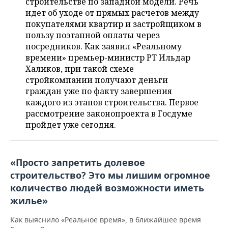
строительстве по западной модели. Речь
НЕФТЕХИМИЯ
идет об уходе от прямых расчетов между
РОЗНИЧНАЯ ТОРГОВЛЯ
НОВОСТИ ТЕХНОЛОГИЙ
МЕРОПРИЯТИЯ
покупателями квартир и застройщиком в
НЕФТЬ
пользу поэтапной оплаты через
ТРАНСПОРТ
IT
НОВОСТИ МЕРОПРИЯТИЙ
СПОРТ
посредников. Как заявил «Реальному
ОПК
времени» премьер-министр РТ Ильдар
УСЛУГИ
МЕДИА
ВЫЕЗДНАЯ РЕДАКЦИЯ
НОВОСТИ СПОРТА
ОБЩЕСТВО
Халиков, при такой схеме
ЭНЕРГЕТИКА
стройкомпании получают деньги
ТЕЛЕКОММУНИКАЦИИ
БИЗНЕС-БРАНЧИ
ФУТБОЛ
НОВОСТИ ОБЩЕСТВА
ФОТОГАЛЕРЕЯ
граждан уже по факту завершения
каждого из этапов строительства. Первое
ONLINE-КОНФЕРЕНЦИИ
ХОККЕЙ
ВЛАСТЬ
СЮЖЕТЫ
рассмотрение законопроекта в Госдуме
пройдет уже сегодня.
ОТКРЫТАЯ ЛЕКЦИЯ
БАСКЕТБОЛ
ИНФРАСТРУКТУРА
СПРАВОЧНИК
ВОЛЕЙБОЛ
ИСТОРИЯ
СПИСОК ПЕРСОН
ПОЛНАЯ ВЕРСИЯ
«Просто запретить долевое
строительство? Это мы лишим огромное
КИБЕРСПОРТ
КУЛЬТУРА
СПИСОК КОМПАНИЙ
количество людей возможности иметь
жилье»
ФИГУРНОЕ КАТАНИЕ
МЕДИЦИНА
Как выяснило «Реальное время», в ближайшее время