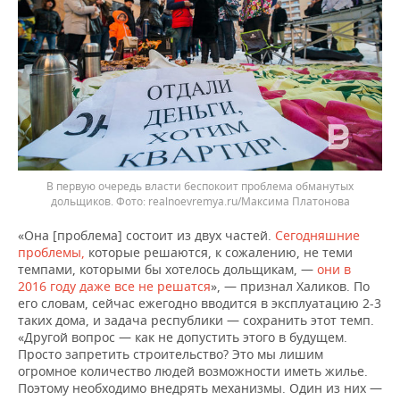
В первую очередь власти беспокоит проблема обманутых
дольщиков.
realnoevremya.ru/Максима Платонова
«Она [проблема] состоит из двух частей.
Сегодняшние
проблемы,
которые решаются, к сожалению, не теми
темпами, которыми бы хотелось дольщикам, —
они в
2016 году даже все не решатся
», — признал Халиков. По
его словам, сейчас ежегодно вводится в эксплуатацию 2-3
таких дома, и задача республики — сохранить этот темп.
«Другой вопрос — как не допустить этого в будущем.
Просто запретить строительство? Это мы лишим
огромное количество людей возможности иметь жилье.
Поэтому необходимо внедрять механизмы. Один из них —