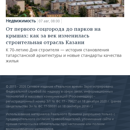
Недвижимость
07 авг, 08:00
От первого соцгорода до парков на
крышах: как за век изменилась
строительная отрасль Казани
К 70-летию Дня строителя — история становления
татарстанской архитектуры и новые стандарты качества
жилья
© 2015 - 2026 Сетевое издание «Реальное время» Зарегистрировано
Федеральной службой по надзору в сфере связи, информационных
технологий и массовых коммуникаций (Роскомнадзор) –
регистрационный номер ЭЛ № ФС 77 - 79627 от 18 декабря 2020 г. (ранее
свидетельство Эл № ФС 77-59331 от 18 сентября 2014 г.)
Использование материалов Реального Времени разрешено только с
предварительного согласия правообладателей, упоминание сайта и
прямая гиперссылка обязательны при частичном или полном
воспроизведении материалов.