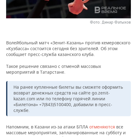
НЕФТЕХИМИЯ
РОЗНИЧНАЯ ТОРГОВЛЯ
НОВОСТИ ТЕХНОЛОГИЙ
МЕРОПРИЯТИЯ
НЕФТЬ
Фото: Динар Фатыхов
ТРАНСПОРТ
IT
НОВОСТИ МЕРОПРИЯТИЙ
СПОРТ
ОПК
УСЛУГИ
МЕДИА
ВЫЕЗДНАЯ РЕДАКЦИЯ
НОВОСТИ СПОРТА
ОБЩЕСТВО
Волейбольный матч «Зенит-Казань» против кемеровского
ЭНЕРГЕТИКА
«Кузбасса» состоится сегодня без зрителей. Об этом
ТЕЛЕКОММУНИКАЦИИ
БИЗНЕС-БРАНЧИ
ФУТБОЛ
НОВОСТИ ОБЩЕСТВА
ФОТОГАЛЕРЕЯ
сообщает пресс-служба казанского клуба.
Такое решение связано с отменой массовых
ONLINE-КОНФЕРЕНЦИИ
ХОККЕЙ
ВЛАСТЬ
СЮЖЕТЫ
мероприятий в Татарстане.
ОТКРЫТАЯ ЛЕКЦИЯ
БАСКЕТБОЛ
ИНФРАСТРУКТУРА
СПРАВОЧНИК
На ранее купленные билеты вы сможете оформить
возврат денежных средств на сайте go.zenit-
ВОЛЕЙБОЛ
ИСТОРИЯ
СПИСОК ПЕРСОН
ПОЛНАЯ ВЕРСИЯ
kazan.com или по телефону горячей линии
«Билетона» +7(843)5100400, добавили в пресс-
КИБЕРСПОРТ
КУЛЬТУРА
СПИСОК КОМПАНИЙ
службе.
ФИГУРНОЕ КАТАНИЕ
МЕДИЦИНА
Напомним, в Казани из-за атаки БПЛА
отменяются
все
массовые мероприятия, запланированные на субботу и