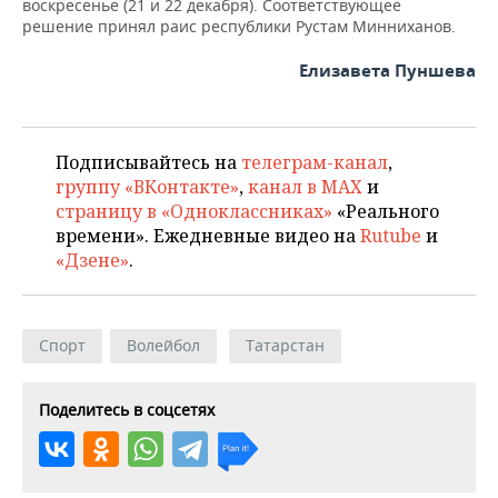
ВОДНЫЕ ВИДЫ СПОРТА
ОБРАЗОВАНИЕ
воскресенье (21 и 22 декабря). Соответствующее
решение принял раис республики Рустам Минниханов.
ХОККЕЙ С МЯЧОМ
ПРОИСШЕСТВИЯ
Елизавета Пуншева
Подписывайтесь на
телеграм-канал
,
группу «ВКонтакте»
,
канал в MAX
и
страницу в «Одноклассниках»
«Реального
времени». Ежедневные видео на
Rutube
и
«Дзене»
.
Спорт
Волейбол
Татарстан
Поделитесь в соцсетях