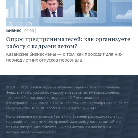
Бизнес
00:00
Опрос предпринимателей: как организуете
работу с кадрами летом?
Казанские бизнесмены — о том, как проходит для них
период летних отпусков персонала
© 2015 - 2026 Сетевое издание «Реальное время» Зарегистрировано
Федеральной службой по надзору в сфере связи, информационных
технологий и массовых коммуникаций (Роскомнадзор) –
регистрационный номер ЭЛ № ФС 77 - 79627 от 18 декабря 2020 г. (ранее
свидетельство Эл № ФС 77-59331 от 18 сентября 2014 г.)
Использование материалов Реального Времени разрешено только с
предварительного согласия правообладателей, упоминание сайта и
прямая гиперссылка обязательны при частичном или полном
воспроизведении материалов.