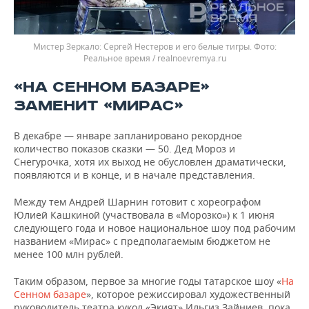
Мистер Зеркало: Сергей Нестеров и его белые тигры.
Реальное время / realnoevremya.ru
«НА СЕННОМ БАЗАРЕ»
ЗАМЕНИТ «МИРАС»
В декабре — январе запланировано рекордное
количество показов сказки — 50. Дед Мороз и
Снегурочка, хотя их выход не обусловлен драматически,
появляются и в конце, и в начале представления.
Между тем Андрей Шарнин готовит с хореографом
Юлией Кашкиной (участвовала в «Морозко») к 1 июня
следующего года и новое национальное шоу под рабочим
названием «Мирас» с предполагаемым бюджетом не
менее 100 млн рублей.
Таким образом, первое за многие годы татарское шоу «
На
Сенном базаре
», которое режиссировал художественный
руководитель театра кукол «Экият» Ильгиз Зайниев, пока