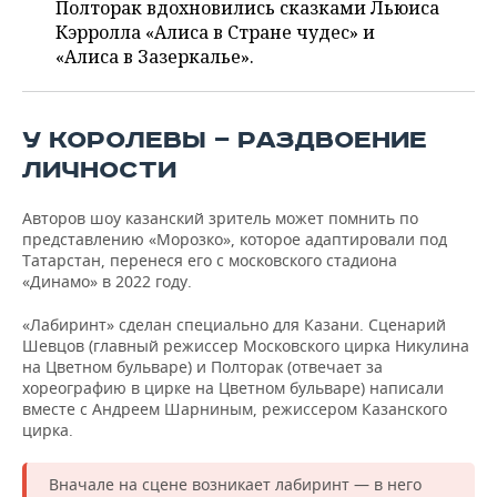
ВОДНЫЕ ВИДЫ СПОРТА
ОБРАЗОВАНИЕ
Полторак вдохновились сказками Льюиса
Кэрролла «Алиса в Стране чудес» и
ХОККЕЙ С МЯЧОМ
ПРОИСШЕСТВИЯ
«Алиса в Зазеркалье».
У КОРОЛЕВЫ — РАЗДВОЕНИЕ
ЛИЧНОСТИ
Авторов шоу казанский зритель может помнить по
представлению «Морозко», которое адаптировали под
Татарстан, перенеся его с московского стадиона
«Динамо» в 2022 году.
«Лабиринт» сделан специально для Казани. Сценарий
Шевцов (главный режиссер Московского цирка Никулина
на Цветном бульваре) и Полторак (отвечает за
хореографию в цирке на Цветном бульваре) написали
вместе с Андреем Шарниным, режиссером Казанского
цирка.
Вначале на сцене возникает лабиринт — в него