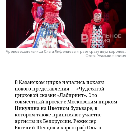
НЕФТЕХИМИЯ
РОЗНИЧНАЯ ТОРГОВЛЯ
НОВОСТИ ТЕХНОЛОГИЙ
МЕРОПРИЯТИЯ
НЕФТЬ
ТРАНСПОРТ
IT
НОВОСТИ МЕРОПРИЯТИЙ
СПОРТ
ОПК
УСЛУГИ
МЕДИА
ВЫЕЗДНАЯ РЕДАКЦИЯ
НОВОСТИ СПОРТА
ОБЩЕСТВО
ЭНЕРГЕТИКА
ТЕЛЕКОММУНИКАЦИИ
БИЗНЕС-БРАНЧИ
ФУТБОЛ
НОВОСТИ ОБЩЕСТВА
ФОТОГАЛЕРЕЯ
Чревовещательница Ольга Лифенцева играет сразу двух королев..
Фото: Реальное время
ONLINE-КОНФЕРЕНЦИИ
ХОККЕЙ
ВЛАСТЬ
СЮЖЕТЫ
ОТКРЫТАЯ ЛЕКЦИЯ
БАСКЕТБОЛ
ИНФРАСТРУКТУРА
СПРАВОЧНИК
В Казанском цирке начались показы
нового представления — «Чудесатой
ВОЛЕЙБОЛ
ИСТОРИЯ
СПИСОК ПЕРСОН
ПОЛНАЯ ВЕРСИЯ
цирковой сказки «Лабиринт». Это
совместный проект с Московским цирком
КИБЕРСПОРТ
КУЛЬТУРА
СПИСОК КОМПАНИЙ
Никулина на Цветном бульваре, в
котором также принимают участие
ФИГУРНОЕ КАТАНИЕ
МЕДИЦИНА
артисты из Белоруссии. Режиссер
Евгений Шевцов и хореограф Ольга