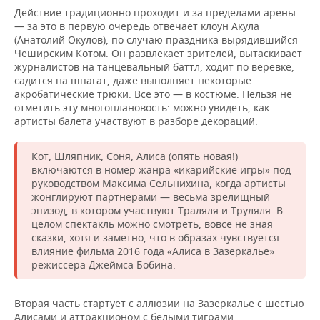
Действие традиционно проходит и за пределами арены
— за это в первую очередь отвечает клоун Акула
(Анатолий Окулов), по случаю праздника вырядившийся
Чеширским Котом. Он развлекает зрителей, вытаскивает
журналистов на танцевальный баттл, ходит по веревке,
садится на шпагат, даже выполняет некоторые
акробатические трюки. Все это — в костюме. Нельзя не
отметить эту многоплановость: можно увидеть, как
артисты балета участвуют в разборе декораций.
Кот, Шляпник, Соня, Алиса (опять новая!)
включаются в номер жанра «икарийские игры» под
руководством Максима Сельнихина, когда артисты
жонглируют партнерами — весьма зрелищный
эпизод, в котором участвуют Траляля и Труляля. В
целом спектакль можно смотреть, вовсе не зная
сказки, хотя и заметно, что в образах чувствуется
влияние фильма 2016 года «Алиса в Зазеркалье»
режиссера Джеймса Бобина.
Вторая часть стартует с аллюзии на Зазеркалье с шестью
Алисами и аттракционом с белыми тиграми.