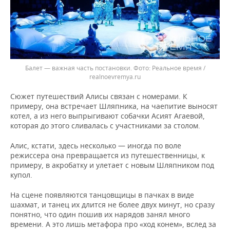
Балет — важная часть постановки.
Реальное время /
realnoevremya.ru
Сюжет путешествий Алисы связан с номерами. К
примеру, она встречает Шляпника, на чаепитие выносят
котел, а из него выпрыгивают собачки Асият Агаевой,
которая до этого сливалась с участниками за столом.
Алис, кстати, здесь несколько — иногда по воле
режиссера она превращается из путешественницы, к
примеру, в акробатку и улетает с новым Шляпником под
купол.
На сцене появляются танцовщицы в пачках в виде
шахмат, и танец их длится не более двух минут, но сразу
понятно, что один пошив их нарядов занял много
времени. А это лишь метафора про «ход конем», вслед за