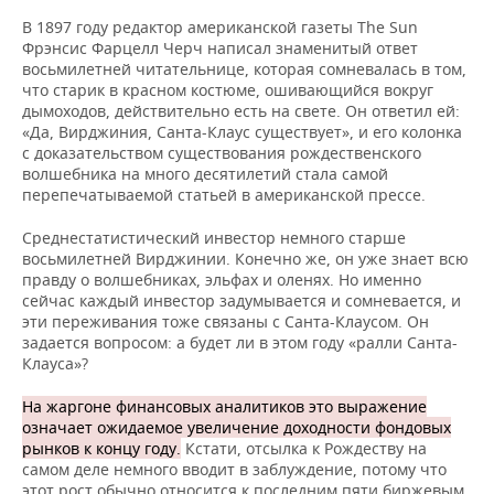
В 1897 году редактор американской газеты The Sun
Фрэнсис Фарцелл Черч написал знаменитый ответ
восьмилетней читательнице, которая сомневалась в том,
что старик в красном костюме, ошивающийся вокруг
дымоходов, действительно есть на свете. Он ответил ей:
«Да, Вирджиния, Санта-Клаус существует», и его колонка
с доказательством существования рождественского
волшебника на много десятилетий стала самой
перепечатываемой статьей в американской прессе.
Среднестатистический инвестор немного старше
восьмилетней Вирджинии. Конечно же, он уже знает всю
правду о волшебниках, эльфах и оленях. Но именно
сейчас каждый инвестор задумывается и сомневается, и
эти переживания тоже связаны с Санта-Клаусом. Он
задается вопросом: а будет ли в этом году «ралли Санта-
Клауса»?
На жаргоне финансовых аналитиков это выражение
означает ожидаемое увеличение доходности фондовых
рынков к концу году.
Кстати, отсылка к Рождеству на
самом деле немного вводит в заблуждение, потому что
этот рост обычно относится к последним пяти биржевым