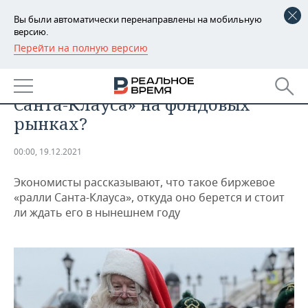
Вы были автоматически перенаправлены на мобильную
версию.
Перейти на полную версию
РЕГИОНЫ
ЭКОНОМИКА
Будет ли в этом году «ралли
БАШКОРТОСТАН
НОВОСТИ
Санта-Клауса» на фондовых
ТАТАРСТАН
АНАЛИТИКА
рынках?
УДМУРТИЯ
НОВОСТИ АНАЛИТИКИ
ЭКОНОМИКА
00:00, 19.12.2021
ДЕКЛАРАЦИИ О ДОХОДАХ
НОВОСТИ ЭКОНОМИКИ
ПРОМЫШЛЕННОСТЬ
Экономисты рассказывают, что такое биржевое
«ралли Санта-Клауса», откуда оно берется и стоит
КОРОЛИ ГОСЗАКАЗА ПФО
ФИНАНСЫ
НОВОСТИ
НЕДВИЖИМОСТЬ
ли ждать его в нынешнем году
ПРОМЫШЛЕННОСТИ
ВУЗЫ ТАТАРСТАНА
БАНКИ
НОВОСТИ НЕДВИЖИМОСТИ
АВТО
АГРОПРОМ
КОМУ ПРИНАДЛЕЖАТ
БЮДЖЕТ
НОВОСТИ АВТО
БИЗНЕС
ТОРГОВЫЕ ЦЕНТРЫ
МАШИНОСТРОЕНИЕ
ТАТАРСТАНА
ИНВЕСТИЦИИ
НОВОСТИ БИЗНЕСА
ТЕХНОЛОГИИ