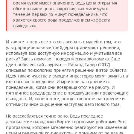
время суток имеет значение, ведь цена открытия
обычно выше цены закрытия, как минимум в
течение первых 45 минут понедельника, что
является своего рода продолжением «эффекта
выходных».
И как же теперь все это согласовать с идеей о том, что
ультрарациональные трейдеры принимают решения,
используя всю доступную информацию и учитывая все
риски? Здесь помогает поведенческая экономика. Еще
один нобелевский лауреат — Ричард Талер (2017)
описывал психологию принятия решений в этой области.
Идея такая: чувства и эмоции инвесторов могут влиять на
их торговое поведение. И мрачное настроение в
понедельник, когда они возвращаются на работу. И
пятничное воодушевление в предвкушении предстоящих
выходных. И, конечно же, рождественское настроение и
оптимистичное ощущение наступающего Нового года.
Но расслабляться точно рано. Ведь последнее
десятилетие наводнило биржи торговыми роботами. Это
программы, которые мгновенно реагируют на изменения
цены и рыночной конъюнктуры и принимают решения