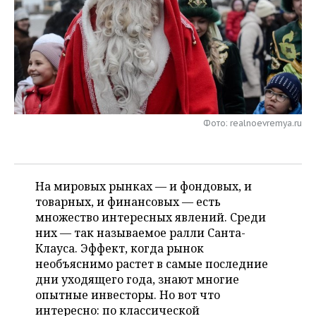
НЕФТЕХИМИЯ
РОЗНИЧНАЯ ТОРГОВЛЯ
НОВОСТИ ТЕХНОЛОГИЙ
МЕРОПРИЯТИЯ
НЕФТЬ
ТРАНСПОРТ
IT
НОВОСТИ МЕРОПРИЯТИЙ
СПОРТ
ОПК
УСЛУГИ
МЕДИА
ВЫЕЗДНАЯ РЕДАКЦИЯ
НОВОСТИ СПОРТА
ОБЩЕСТВО
ЭНЕРГЕТИКА
ТЕЛЕКОММУНИКАЦИИ
БИЗНЕС-БРАНЧИ
ФУТБОЛ
НОВОСТИ ОБЩЕСТВА
ФОТОГАЛЕРЕЯ
Фото: realnoevremya.ru
ONLINE-КОНФЕРЕНЦИИ
ХОККЕЙ
ВЛАСТЬ
СЮЖЕТЫ
На мировых рынках — и фондовых, и
ОТКРЫТАЯ ЛЕКЦИЯ
БАСКЕТБОЛ
ИНФРАСТРУКТУРА
СПРАВОЧНИК
товарных, и финансовых — есть
множество интересных явлений. Среди
ВОЛЕЙБОЛ
ИСТОРИЯ
СПИСОК ПЕРСОН
ПОЛНАЯ ВЕРСИЯ
них — так называемое ралли Санта-
Клауса. Эффект, когда рынок
КИБЕРСПОРТ
КУЛЬТУРА
СПИСОК КОМПАНИЙ
необъяснимо растет в самые последние
дни уходящего года, знают многие
ФИГУРНОЕ КАТАНИЕ
МЕДИЦИНА
опытные инвесторы. Но вот что
интересно: по классической