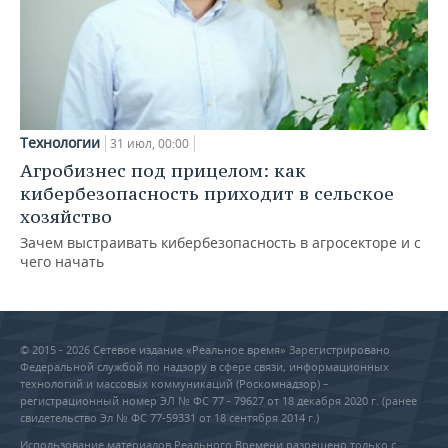
Технологии
31 июл, 00:00
Агробизнес под прицелом: как
кибербезопасность приходит в сельское
хозяйство
Зачем выстраивать кибербезопасность в агросекторе и с
чего начать
© 2015 - 2026 Сетевое издание «Реальное время» Зарегистрировано
Федеральной службой по надзору в сфере связи, информационных
технологий и массовых коммуникаций (Роскомнадзор) –
регистрационный номер ЭЛ № ФС 77 - 79627 от 18 декабря 2020 г. (ранее
свидетельство Эл № ФС 77-59331 от 18 сентября 2014 г.)
Использование материалов Реального Времени разрешено только с