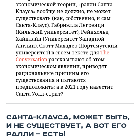
ВОДНЫЕ ВИДЫ СПОРТА
ОБРАЗОВАНИЕ
экономической теории, «ралли Санта-
Клауса» вообще не должно, не может
ХОККЕЙ С МЯЧОМ
ПРОИСШЕСТВИЯ
существовать (как, собственно, и сам
Санта-Клаус). Габриэлла Легренци
(Кильский университет), Рейнхольд
Хайнлайн (Университет Западной
Англии), Скотт Махадео (Портсмутский
университет) в своем тексте для
The
Conversation
рассказывают об этом
экономическом явлении, приводят
рациональные причины его
существования и пытаются
предположить: а в 2021 году навестит
Санта Уолл-стрит?
САНТА-КЛАУСА, МОЖЕТ БЫТЬ,
И НЕ СУЩЕСТВУЕТ, А ВОТ ЕГО
РАЛЛИ — ЕСТЬ!