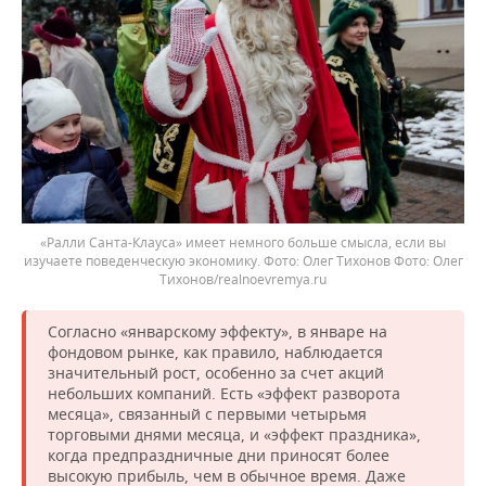
«Ралли Санта-Клауса» имеет немного больше смысла, если вы
изучаете поведенческую экономику. Фото: Олег Тихонов
Олег
Тихонов/realnoevremya.ru
Согласно «январскому эффекту», в январе на
фондовом рынке, как правило, наблюдается
значительный рост, особенно за счет акций
небольших компаний. Есть «эффект разворота
месяца», связанный с первыми четырьмя
торговыми днями месяца, и «эффект праздника»,
когда предпраздничные дни приносят более
высокую прибыль, чем в обычное время. Даже