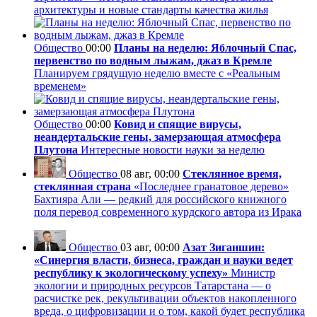
архитектуры и новые стандарты качества жилья
Общество
00:00
Планы на неделю: Яблочный Спас,
первенство по водным лыжам, джаз в Кремле
Планируем грядущую неделю вместе с «Реальным
временем»
Общество
00:00
Ковид и спящие вирусы,
неандертальские гены, замерзающая атмосфера
Плутона
Интересные новости науки за неделю
Общество
08 авг, 00:00
Стеклянное время,
стеклянная страна
«Последнее гранатовое дерево»
Бахтияра Али — редкий для российского книжного
поля перевод современного курдского автора из Ирака
Общество
03 авг, 00:00
Азат Зиганшин:
«Синергия власти, бизнеса, граждан и науки ведет
республику к экологическому успеху»
Министр
экологии и природных ресурсов Татарстана — о
расчистке рек, рекультивации объектов накопленного
вреда, о цифровизации и о том, какой будет республика