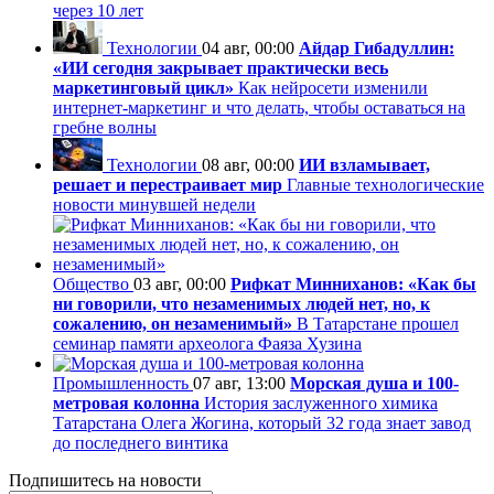
через 10 лет
Технологии
04 авг, 00:00
Айдар Гибадуллин:
«ИИ сегодня закрывает практически весь
маркетинговый цикл»
Как нейросети изменили
интернет-маркетинг и что делать, чтобы оставаться на
гребне волны
Технологии
08 авг, 00:00
ИИ взламывает,
решает и перестраивает мир
Главные технологические
новости минувшей недели
Общество
03 авг, 00:00
Рифкат Минниханов: «Как бы
ни говорили, что незаменимых людей нет, но, к
сожалению, он незаменимый»
В Татарстане прошел
семинар памяти археолога Фаяза Хузина
Промышленность
07 авг, 13:00
Морская душа и 100-
метровая колонна
История заслуженного химика
Татарстана Олега Жогина, который 32 года знает завод
до последнего винтика
Подпишитесь на новости