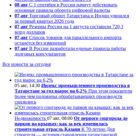
08 авг
С 1 сентября в России начнут действовать
основные правила оборота цифровой валюты
07 авг
Торговый оборот Татарстана и Индии удвоился
за первый квартал 2026 года
07 авг
Резервы России на 1 августа составили 720,3
млрд долларов
07 авг
Список товаров для параллельного импорта
останется без изменений
07 авг
В России разработали единые правила работы
долговых консультантов
Все новости за сегодня
05 авг, 14:30
Индекс промышленного производства в
Татарстане за год вырос на 6,2%
При этом показатели
более чем половины обрабатывающих производств
снизились
Недвижимость
07 авг, 08:00
От первого соцгорода до
парков на крышах: как за век изменилась
строительная отрасль Казани
К 70-летию Дня
строителя — история становления татарстанской