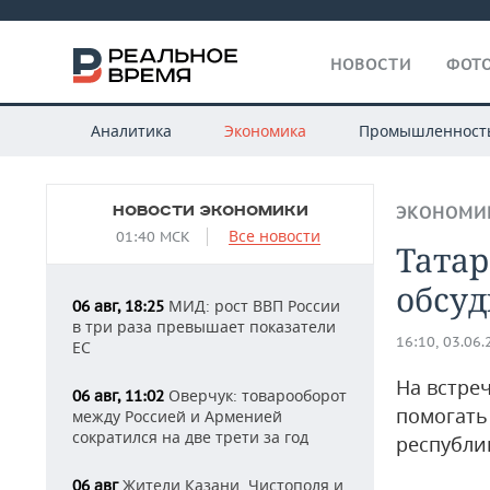
НОВОСТИ
ФОТО
Аналитика
Экономика
Промышленност
НОВОСТИ ЭКОНОМИКИ
ЭКОНОМИ
Все новости
01:40 МСК
Татар
обсу
МИД: рост ВВП России
06 авг, 18:25
в три раза превышает показатели
16:10, 03.06
ЕС
На встре
Оверчук: товарооборот
06 авг, 11:02
помогать
между Россией и Арменией
сократился на две трети за год
республи
Жители Казани, Чистополя и
06 авг