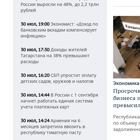
России выросли на 48%, до 2,2 трлн
рублей
Экономист: «Доход по
30 июл, 19:00
банковским вкладам компенсирует
инфляцию»
Доходы жителей
30 июл, 17:30
Татарстана на 38% превышают
расходы
СБП упростит оплату
30 июл, 16:20
детских садов, кружков и налогов
Экономик
Просрочк
В России с 1 сентября
30 июл, 14:44
бизнеса 
начнет работать единая система
превысил
учета платежных карт
Республика 
Армения на 6
30 июл, 14:24
по объему 
месяцев запретила ввозить в
задолженн
республику томатную пасту