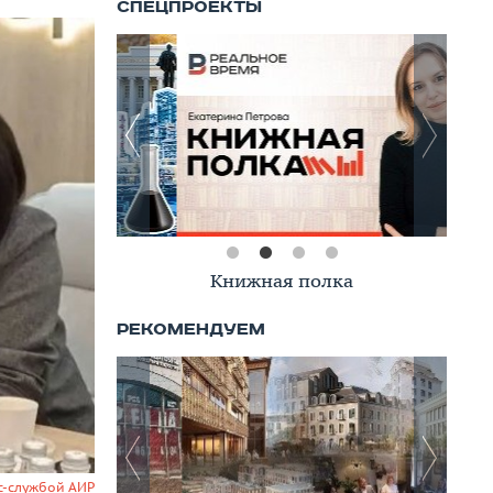
Книжная полка
с-службой АИР