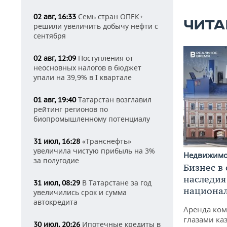
Семь стран ОПЕК+
02 авг, 16:33
ЧИТА
решили увеличить добычу нефти с
сентября
Поступления от
02 авг, 12:09
неосновных налогов в бюджет
упали на 39,9% в I квартале
Татарстан возглавил
01 авг, 19:40
рейтинг регионов по
биопромышленному потенциалу
«Транснефть»
31 июл, 16:28
увеличила чистую прибыль на 3%
Недвижим
за полугодие
Бизнес в
наследия
В Татарстане за год
31 июл, 08:29
национа
увеличились срок и сумма
автокредита
Аренда ко
глазами ка
Ипотечные кредиты в
30 июл, 20:26