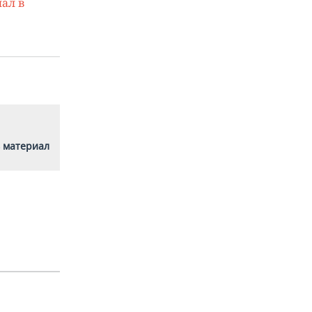
ал в
 материал