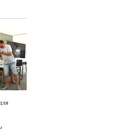
для
м