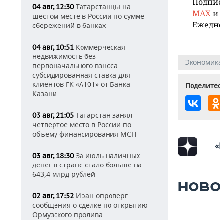
Подпи
Татарстанцы на
04 авг, 12:30
MAX
и
шестом месте в России по сумме
Ежедн
сбережений в банках
Коммерческая
04 авг, 10:51
недвижимость без
Экономик
первоначального взноса:
субсидированная ставка для
клиентов ГК «А101» от Банка
Поделитес
Казани
Татарстан занял
03 авг, 21:05
четвертое место в России по
объему финансирования МСП
«
За июль наличных
03 авг, 18:30
денег в стране стало больше на
643,4 млрд рублей
НОВО
Иран опроверг
02 авг, 17:52
сообщения о сделке по открытию
Ормузского пролива