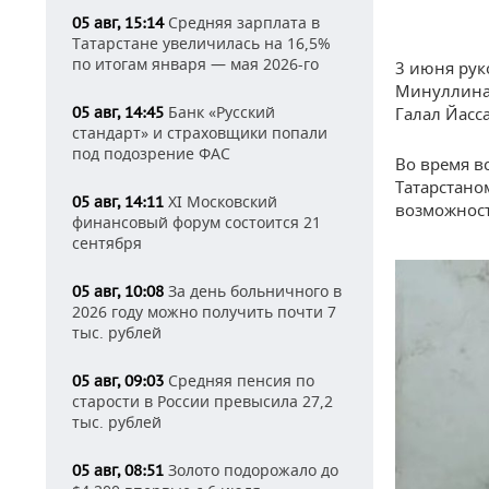
Средняя зарплата в
05 авг, 15:14
Татарстане увеличилась на 16,5%
по итогам января — мая 2026-го
3 июня рук
Минуллина 
Банк «Русский
Галал Йасс
05 авг, 14:45
стандарт» и страховщики попали
под подозрение ФАС
Во время в
Татарстано
XI Московский
05 авг, 14:11
возможност
финансовый форум состоится 21
сентября
За день больничного в
05 авг, 10:08
2026 году можно получить почти 7
тыс. рублей
Средняя пенсия по
05 авг, 09:03
старости в России превысила 27,2
тыс. рублей
Золото подорожало до
05 авг, 08:51