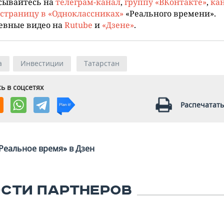
сывайтесь на
телеграм-канал
,
группу «ВКонтакте»
,
кан
страницу в «Одноклассниках»
«Реального времени».
евные видео на
Rutube
и
«Дзене»
.
а
Инвестиции
Татарстан
ь в соцсетях
Распечатать
Реальное время» в Дзен
СТИ ПАРТНЕРОВ