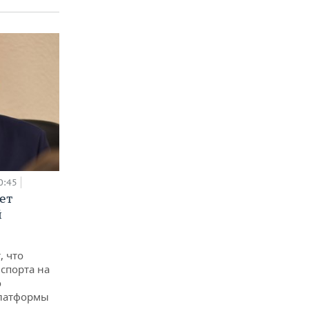
0:45
ет
й
, что
спорта на
о
платформы