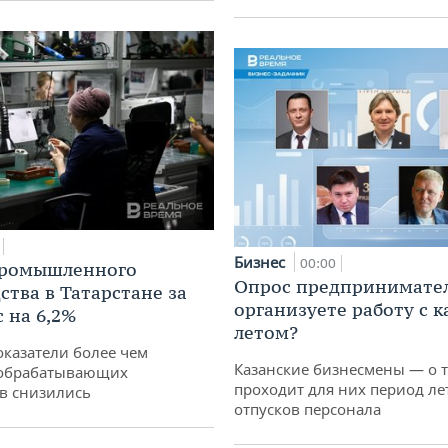
Бизнес
00:00
промышленного
Опрос предпринимател
ства в Татарстане за
организуете работу с 
 на 6,2%
летом?
оказатели более чем
Казанские бизнесмены — о т
обрабатывающих
проходит для них период ле
в снизились
отпусков персонала