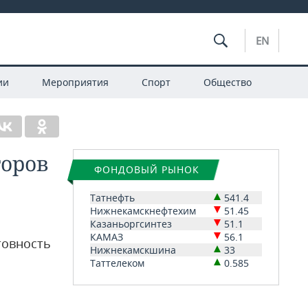
EN
ии
Мероприятия
Спорт
Общество
торов
ФОНДОВЫЙ РЫНОК
Татнефть
541.4
Нижнекамскнефтехим
51.45
Казаньоргсинтез
51.1
КАМАЗ
56.1
товность
Нижнекамскшина
33
Таттелеком
0.585