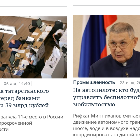
Промышленность
а
28 июл, 2
06 авг, 14:40
На автопилоте: кто буд
а татарстанского
управлять беспилотно
перед банками
мобильностью
а 39 млрд рублей
Рифкат Минниханов считает
заняла 11-е место в России
движение автономного тран
просроченной
шоссе, воде и в воздухе над
ости
координировать с единой 