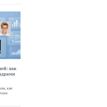
ей: как
кадрами
ом, как
тних