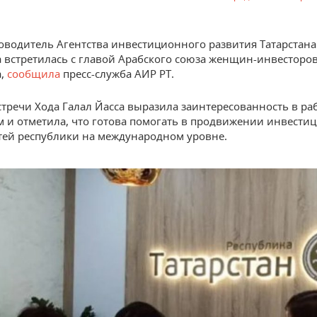
оводитель Агентства инвестиционного развития Татарстана
встретилась с главой Арабского союза женщин-инвесторо
а,
сообщила
пресс-служба АИР РТ.
стречи Хода Галал Йасса выразила заинтересованность в раб
м и отметила, что готова помогать в продвижении инвест
ей республики на международном уровне.