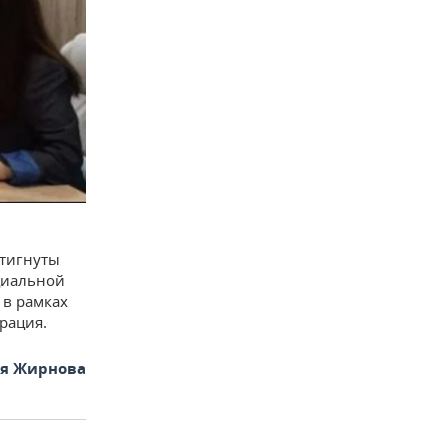
стигнуты
циальной
 в рамках
рация.
ья Жирнова