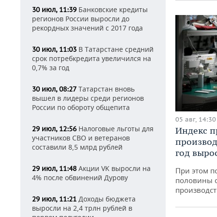
Банковские кредиты
30 июл, 11:39
регионов России выросли до
рекордных значений с 2017 года
В Татарстане средний
30 июл, 11:03
срок потребкредита увеличился на
0,7% за год
Татарстан вновь
30 июл, 08:27
вышел в лидеры среди регионов
России по обороту общепита
05 авг, 14:30
Налоговые льготы для
29 июл, 12:56
Индекс 
участников СВО и ветеранов
производ
составили 8,5 млрд рублей
год вырос
Акции VK выросли на
29 июл, 11:48
При этом п
4% после обвинений Дурову
половины 
производст
Доходы бюджета
29 июл, 11:21
выросли на 2,4 трлн рублей в