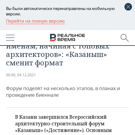
Вы были автоматически перенаправлены на мобильную
версию.
Перейти на полную версию
РЕГИОНЫ
ОБЩЕСТВО
«Не стесняйтесь говорить по
БАШКОРТОСТАН
НОВОСТИ
именам, начиная с топовых
ТАТАРСТАН
АНАЛИТИКА
архитекторов»: «Казаныш»
сменит формат
УДМУРТИЯ
НОВОСТИ АНАЛИТИКИ
ЭКОНОМИКА
00:00, 04.12.2021
ДЕКЛАРАЦИИ О ДОХОДАХ
НОВОСТИ ЭКОНОМИКИ
ПРОМЫШЛЕННОСТЬ
Форум поделят на несколько этапов, в планах и
КОРОЛИ ГОСЗАКАЗА ПФО
ФИНАНСЫ
НОВОСТИ
НЕДВИЖИМОСТЬ
проведение биеннале
ПРОМЫШЛЕННОСТИ
ВУЗЫ ТАТАРСТАНА
БАНКИ
НОВОСТИ НЕДВИЖИМОСТИ
АВТО
АГРОПРОМ
В Казани завершился Всероссийский
КОМУ ПРИНАДЛЕЖАТ
БЮДЖЕТ
НОВОСТИ АВТО
БИЗНЕС
ТОРГОВЫЕ ЦЕНТРЫ
МАШИНОСТРОЕНИЕ
архитектурно-строительный форум
ТАТАРСТАНА
«Казаныш» («Достижение»). Основным
ИНВЕСТИЦИИ
НОВОСТИ БИЗНЕСА
ТЕХНОЛОГИИ