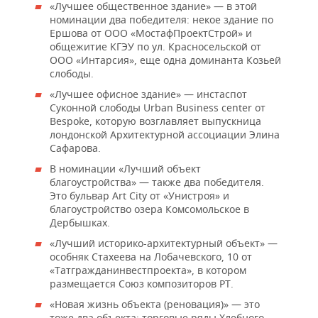
«Лучшее общественное здание» — в этой
номинации два победителя: некое здание по
Ершова от ООО «МостафПроектСтрой» и
общежитие КГЭУ по ул. Красносельской от
ООО «Интарсия», еще одна доминанта Козьей
слободы.
«Лучшее офисное здание» — инстаспот
Суконной слободы Urban Business center от
Bespoke, которую возглавляет выпускница
лондонской Архитектурной ассоциации Элина
Сафарова.
В номинации «Лучший объект
благоустройства» — также два победителя.
Это бульвар Art City от «Унистроя» и
благоустройство озера Комсомольское в
Дербышках.
«Лучший историко-архитектурный объект» —
особняк Стахеева на Лобачевского, 10 от
«Татгражданинвестпроекта», в котором
размещается Союз композиторов РТ.
«Новая жизнь объекта (реновация)» — это
тоже два объекта: торговые ряды Хлебного