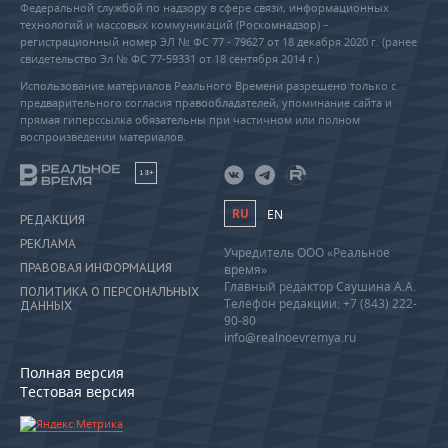
Федеральной службой по надзору в сфере связи, информационных
технологий и массовых коммуникаций (Роскомнадзор) –
регистрационный номер ЭЛ № ФС 77 - 79627 от 18 декабря 2020 г. (ранее
свидетельство Эл № ФС 77-59331 от 18 сентября 2014 г.)
Использование материалов Реального Времени разрешено только с
предварительного согласия правообладателей, упоминание сайта и
прямая гиперссылка обязательны при частичном или полном
воспроизведении материалов.
18+
RU
EN
РЕДАКЦИЯ
РЕКЛАМА
Учредитель ООО «Реальное
ПРАВОВАЯ ИНФОРМАЦИЯ
время»
Главный редактор Саушина А.А.
ПОЛИТИКА О ПЕРСОНАЛЬНЫХ
Телефон редакции: +7 (843) 222-
ДАННЫХ
90-80
info@realnoevremya.ru
Полная версия
Тестовая версия