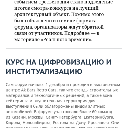
событием третьего дня стало подведение
НЕФТЕХИМИЯ
итогов смотра-конкурса на лучший
РОЗНИЧНАЯ ТОРГОВЛЯ
НОВОСТИ ТЕХНОЛОГИЙ
МЕРОПРИЯТИЯ
архитектурный объект. Помимо этого
НЕФТЬ
было объявлено и о смене формата
ТРАНСПОРТ
IT
НОВОСТИ МЕРОПРИЯТИЙ
СПОРТ
форума, организаторы ждут обратной
ОПК
связи от участников. Подробнее — в
УСЛУГИ
МЕДИА
ВЫЕЗДНАЯ РЕДАКЦИЯ
НОВОСТИ СПОРТА
ОБЩЕСТВО
материале «Реального времени».
ЭНЕРГЕТИКА
ТЕЛЕКОММУНИКАЦИИ
БИЗНЕС-БРАНЧИ
ФУТБОЛ
НОВОСТИ ОБЩЕСТВА
ФОТОГАЛЕРЕЯ
КУРС НА ЦИФРОВИЗАЦИЮ И
ONLINE-КОНФЕРЕНЦИИ
ХОККЕЙ
ВЛАСТЬ
СЮЖЕТЫ
ИНСТИТУАЛИЗАЦИЮ
ОТКРЫТАЯ ЛЕКЦИЯ
БАСКЕТБОЛ
ИНФРАСТРУКТУРА
СПРАВОЧНИК
Сам форум начался 1 декабря и проходил в выставочном
ВОЛЕЙБОЛ
ИСТОРИЯ
СПИСОК ПЕРСОН
ПОЛНАЯ ВЕРСИЯ
центре Ak Bars Retro Cars, так что стенды строительных
материалов и технологичных решений, а также зона
кейтеринга и внушительная территория для
КИБЕРСПОРТ
КУЛЬТУРА
СПИСОК КОМПАНИЙ
выступлений были облагорожены видом элитных
автомобилей. В форуме участвовало более 60 команд —
ФИГУРНОЕ КАТАНИЕ
МЕДИЦИНА
из Казани, Москвы, Санкт-Петербурга, Екатеринбурга,
Кирова, Новосибирска, Ростова-на-Дону, Ярославля. Они
приехали искать новых партнеров, изучать чужой опыт,