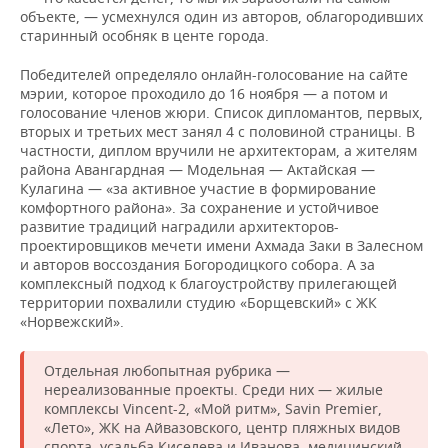
объекте, — усмехнулся один из авторов, облагородивших
старинный особняк в центе города.
Победителей определяло онлайн-голосование на сайте
мэрии, которое проходило до 16 ноября — а потом и
голосование членов жюри. Список дипломантов, первых,
вторых и третьих мест занял 4 с половиной страницы. В
частности, диплом вручили не архитекторам, а жителям
района Авангардная — Модельная — Актайская —
Кулагина — «за активное участие в формирование
комфортного района». За сохранение и устойчивое
развитие традиций наградили архитекторов-
проектировщиков мечети имени Ахмада Заки в Залесном
и авторов воссоздания Богородицкого собора. А за
комплексный подход к благоустройству прилегающей
территории похвалили студию «Борщевский» с ЖК
«Норвежский».
Отдельная любопытная рубрика —
нереализованные проекты. Среди них — жилые
комплексы Vincent-2, «Мой ритм», Savin Premier,
«Лето», ЖК на Айвазовского, центр пляжных видов
спорта, усадьба Киселева и Иванова, медицинский