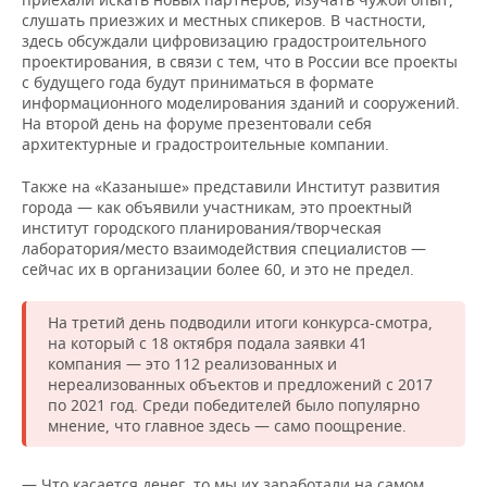
ВОДНЫЕ ВИДЫ СПОРТА
ОБРАЗОВАНИЕ
слушать приезжих и местных спикеров. В частности,
здесь обсуждали цифровизацию градостроительного
ХОККЕЙ С МЯЧОМ
ПРОИСШЕСТВИЯ
проектирования, в связи с тем, что в России все проекты
с будущего года будут приниматься в формате
информационного моделирования зданий и сооружений.
На второй день на форуме презентовали себя
архитектурные и градостроительные компании.
Также на «Казаныше» представили Институт развития
города — как объявили участникам, это проектный
институт городского планирования/творческая
лаборатория/место взаимодействия специалистов —
сейчас их в организации более 60, и это не предел.
На третий день подводили итоги конкурса-смотра,
на который с 18 октября подала заявки 41
компания — это 112 реализованных и
нереализованных объектов и предложений с 2017
по 2021 год. Среди победителей было популярно
мнение, что главное здесь — само поощрение.
— Что касается денег, то мы их заработали на самом