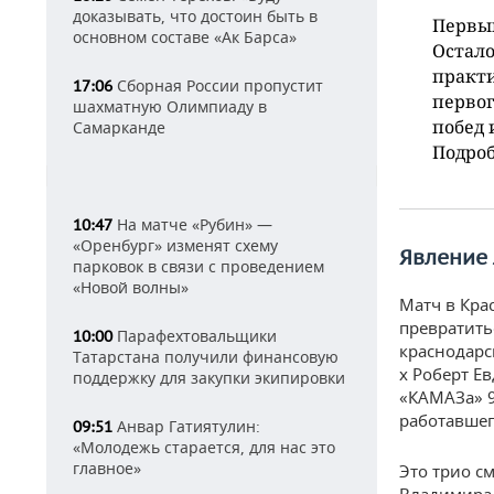
доказывать, что достоин быть в
Первы
основном составе «Ак Барса»
Остало
практи
Сборная России пропустит
17:06
первог
шахматную Олимпиаду в
побед 
Самарканде
Подроб
На матче «Рубин» —
10:47
«Оренбург» изменят схему
Явление
парковок в связи с проведением
«Новой волны»
Матч в Кра
превратитьс
Парафехтовальщики
10:00
краснодарс
Татарстана получили финансовую
х Роберт Е
поддержку для закупки экипировки
«КАМАЗа» 9
работавшег
Анвар Гатиятулин:
09:51
«Молодежь старается, для нас это
главное»
Это трио с