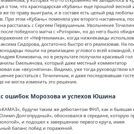
Маминова, у которых что-то откровенно не заладилось в К
уя о том, что краснодарская «Кубань» еще прошлой весной 
а же по праву выиграла, и в составе есть целый ряд любоп
в. При этом «Кубань» поменяла уже второго наставника, по
она рассталась с Сергеем Первушиным. Увольнение Точили
после победного матча с «Ротором», но до него было обид
оражение от «Нефтехимика», когда нижнекамцы использо
аксима Сидорова, достаточно быстро его реализовав. На п
аснодарцы пошли на реализацию углового всей командой,
Андрея Климовича, но в результате получили красивый гол 
Данилы Емельянова, который даже местный комментатор
зовал как «вкуснятина». Видимо, уже тогда руководством к
шение расстаться с Точилиным, и даже последовавшая гост
де не могла изменить это решение.
с ошибок Морозова и успехов Юшина
«КАМАЗ», будучи таким же дебютантом ФНЛ, как и бывшая
Олимп-Долгопрудный», обосновался в середине, которую п
золотой», и подошел к завершению первого круга, имея
ный баланс побед и поражений.