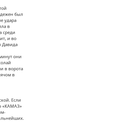
той
надежен был
е удара
ила в
а среди
ит, и во
ы Давида
 минут они
колай
и в ворота
мячом в
кой. Если
то «КАМАЗ»
им-
сильнейших.