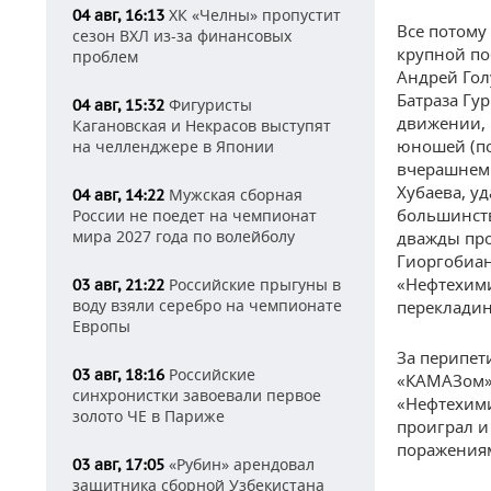
ХК «Челны» пропустит
04 авг, 16:13
Все потому
сезон ВХЛ из-за финансовых
крупной поб
проблем
Андрей Гол
Батраза Гу
Фигуристы
04 авг, 15:32
движении, 
Кагановская и Некрасов выступят
юношей (по
на челленджере в Японии
вчерашнем 
Хубаева, у
Мужская сборная
04 авг, 14:22
большинств
России не поедет на чемпионат
мира 2027 года по волейболу
дважды про
Гиоргобиан
«Нефтехими
Российские прыгуны в
03 авг, 21:22
воду взяли серебро на чемпионате
перекладин
Европы
За перипет
Российские
03 авг, 18:16
«КАМАЗом» 
синхронистки завоевали первое
«Нефтехими
золото ЧЕ в Париже
проиграл и
поражениям
«Рубин» арендовал
03 авг, 17:05
защитника сборной Узбекистана