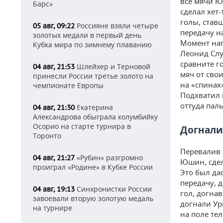
все мячи Ю
Барс»
сделал хет-
голы, став
Россияне взяли четыре
05 авг, 09:22
передачу н
золотых медали в первый день
Момент нап
Кубка мира по зимнему плаванию
Леонид Слу
сравните г
Шлейхер и Терновой
04 авг, 21:53
мяч от сво
принесли России третье золото на
на «спинах
чемпионате Европы
Подхватил 
оттуда пал
Екатерина
04 авг, 21:30
Александрова обыграла колумбийку
Осорио на старте турнира в
Догнали
Торонто
Перевалив 
«Рубин» разгромно
04 авг, 21:27
Юшин, сдел
проиграл «Родине» в Кубке России
Это был да
передачу, 
Синхронистки России
04 авг, 19:13
гол, догнав
завоевали вторую золотую медаль
догнали Ур
на турнире
на поле те