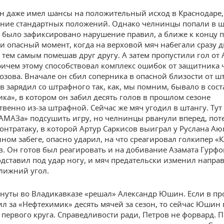
н даже имел шансы на положительный исход в Краснодаре,
ние стандартных положений. Однако челнинцы попали в ш
м было зафиксировано нарушение правил, а ближе к концу 
и опасный момент, когда на верховой мяч набегали сразу д
 тем самым помешав друг другу. А затем пропустили гол от 
ричем этому способствовал комплекс ошибок от защитника
озова. Вначале он сбил соперника в опасной близости от ш
в зарядил со штрафного так, как, мы помним, бывало в сост
ка», в котором он забил десять голов в прошлом сезоне
венно из-за штрафной. Сейчас же мяч угодил в штангу. Тут
АМАЗа» подсушить игру, но челнинцы рванули вперед, пот
онтратаку, в которой Артур Саркисов выиграл у Руслана Аю
ном забеге, опасно ударил, на что среагировал голкипер 
в. Он готов был реагировать и на добивание Азамата Гурфо
дставил под удар ногу, и мяч предательски изменил напра
лижний угол.
инуты во Владикавказе «решал» Александр Юшин. Если в п
ил за «Нефтехимик» десять мячей за сезон, то сейчас Юшин
 первого круга. Справедливости ради, Петров не форвард. П