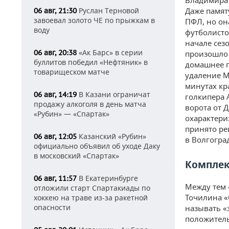
Владимира 
Руслан Терновой
Даже памят
06 авг, 21:30
завоевал золото ЧЕ по прыжкам в
ПФЛ, но он
воду
футболисто
начале сез
«Ак Барс» в серии
06 авг, 20:38
произошло 
буллитов победил «Нефтяник» в
домашнее п
товарищеском матче
удаление М
минутах кр
В Казани ограничат
06 авг, 14:19
голкипера 
продажу алкоголя в день матча
ворота от 
«Рубин» — «Спартак»
охарактери
принято ре
Казанский «Рубин»
06 авг, 12:05
в Волгогра
официально объявил об уходе Даку
в московский «Спартак»
Комплек
В Екатеринбурге
06 авг, 11:57
Между тем 
отложили старт Спартакиады по
Точилина «
хоккею на траве из-за ракетной
опасности
называть «
положитель