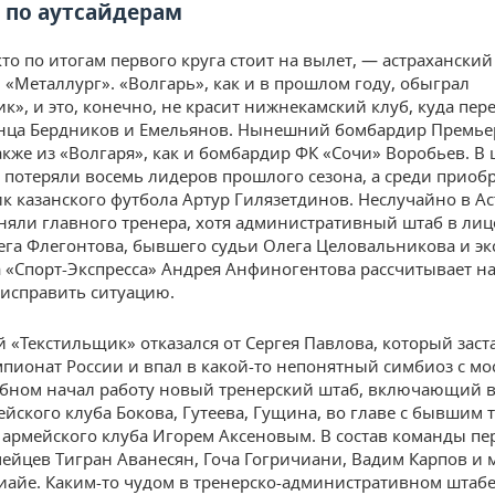
 по аутсайдерам
кто по итогам первого круга стоит на вылет, — астрахански
 «Металлург». «Волгарь», как и в прошлом году, обыграл
к», и это, конечно, не красит нижнекамский клуб, куда пер
анца Бердников и Емельянов. Нынешний бомбардир Премье
акже из «Волгаря», как и бомбардир ФК «Сочи» Воробьев. В
 потеряли восемь лидеров прошлого сезона, а среди прио
к казанского футбола Артур Гилязетдинов. Неслучайно в А
няли главного тренера, хотя административный штаб в лице
ега Флегонтова, бывшего судьи Олега Целовальникова и эк
 «Спорт-Экспресса» Андрея Анфиногентова рассчитывает на 
 исправить ситуацию.
 «Текстильщик» отказался от Сергея Павлова, который заст
пионат России и впал в какой-то непонятный симбиоз с м
убном начал работу новый тренерский штаб, включающий в
ейского клуба Бокова, Гутеева, Гущина, во главе с бывшим
армейского клуба Игорем Аксеновым. В состав команды п
мейцев Тигран Аванесян, Гоча Гогричиани, Вадим Карпов и 
иайе. Каким-то чудом в тренерско-административном штаб