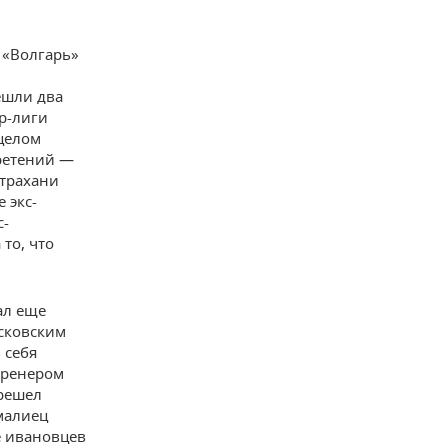
й «Волгарь»
ешли два
р-лиги
 целом
бретений —
страхани
 экс-
с-
то, что
ал еще
осковским
 себя
 тренером
ерешел
малиец
е ивановцев