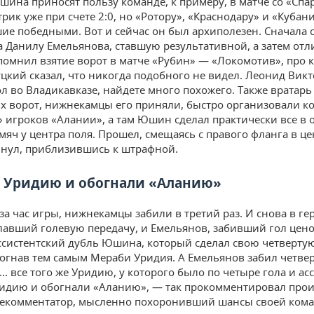
шина приносят пользу команде, к примеру, в матче со «Спа
трик уже при счете 2:0, но «Ротору», «Краснодару» и «Кубан
шие победными. Вот и сейчас он был архиполезен. Сначала 
а Данилу Емельянова, ставшую результативной, а затем отл
омнил взятие ворот в матче «Рубин» — «Локомотив», про 
цкий сказал, что никогда подобного не видел. Леонид Вик
ол во Владикавказе, найдете много похожего. Также вратар
их ворот, нижнекамцы его приняли, быстро организовали к
» игроков «Алании», а там Юшин сделал практически все в 
мяч у центра поля. Прошел, смещаясь с правого фланга в це
ьнул, приблизившись к штрафной.
 Уридию и обогнали «Аланию»
за час игры, нижнекамцы забили в третий раз. И снова в ге
авший голевую передачу, и Емельянов, забивший гол цено
ссистентский дубль Юшина, который сделал свою четверту
догнав тем самым Мераби Уридия. А Емельянов забил четве
... все того же Уридию, у которого было по четыре гола и ас
идию и обогнали «Аланию», — так прокомментировал про
лекомментатор, мысленно похоронивший шансы своей ком