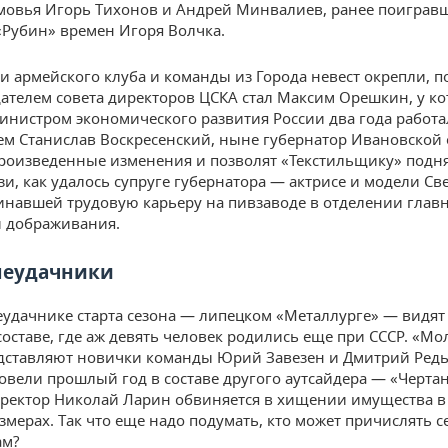
овья Игорь Тихонов и Андрей Минвалиев, ранее поигравш
«Рубин» времен Игоря Волчка.
и армейского клуба и команды из Города невест окрепли, п
дателем совета директоров ЦСКА стал Максим Орешкин, у ко
инистром экономического развития России два года работа
ем Станислав Воскресенский, ныне губернатор Ивановской 
роизведенные изменения и позволят «Текстильщику» подня
зи, как удалось супруге губернатора — актрисе и модели Св
инавшей трудовую карьеру на пивзаводе в отделении глав
 дображивания.
неудачники
еудачнике старта сезона — липецком «Металлурге» — видят
составе, где аж девять человек родились еще при СССР. «М
дставляют новички команды Юрий Завезен и Дмитрий Редь
овели прошлый год в составе другого аутсайдера — «Чертан
ектор Николай Ларин обвиняется в хищении имущества в
змерах. Так что еще надо подумать, кто может причислять с
ам?