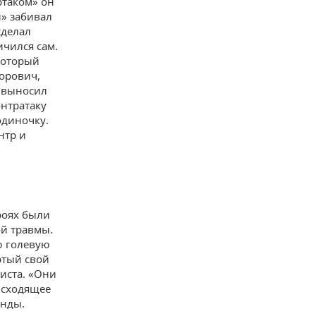
ртаком» он
и» забивал
сделал
ичился сам.
который
торович,
ь выносил
онтратаку
одиночку.
нтр и
роях были
й травмы.
ю голевую
ртый свой
систа. «Они
исходящее
анды.