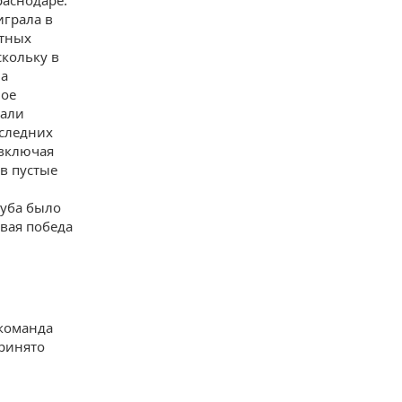
раснодаре.
играла в
ытных
скольку в
на
ное
вали
оследних
 включая
в пустые
луба было
евая победа
 команда
ринято