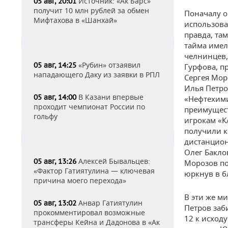
Источник: «Ак Барс»
05 авг, 20:01
получит 10 млн рублей за обмен
Поначалу о
Мифтахова в «Шанхай»
использова
правда, та
тайма имел
челнинцев,
«Рубин» отзаявил
05 авг, 14:25
Гурфова, п
нападающего Даку из заявки в РПЛ
Сергея Мор
Илья Петро
В Казани впервые
05 авг, 14:00
«Нефтехими
проходит чемпионат России по
преимущест
гольфу
игрокам «К
получили к
дистанцион
Олег Бакло
Алексей Бывальцев:
05 авг, 13:26
Морозов по
«Фактор Гатиятулина — ключевая
юркнув в б
причина моего перехода»
В эти же м
Анвар Гатиятулин
05 авг, 13:02
Петров заб
прокомментировал возможные
12 к исходу
трансферы Кейна и Дадонова в «Ак