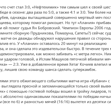
 что счет стал 3:0, «Нефтехимик» тем самым шел к своей шес
еде в сезоне: два раза по 5:0, а также 4:1 и 3:0. Тем более 
убев, однажды вытащивший совершенно мертвый мяч посл
рциева, которому помогал рикошет. Но тут «Алания» прибав
и ей помог судья Ян Бобровский. Чемпион Европы 2006 год
мните сборную Прудникова, Помазуна, Сапеты?) сейчас суд
матче он дважды обнаружил нарушение правил со сторон
далив его. У «Алании» оставалось 20 минут на реализацию
а, и она сделала это издевательски быстро. В течение трех
демонстрировали, как можно забивать «с метра легко». Ни
и ударом головой, а Ислам Машуков пяточкой вбивали мяч
ка» — 2:3. Уже в добавленное время Хетаг Кочиев влепил 
у, лишив свою команду шанса сделать суперкамбэк.
иями этого обжигающего событиями матча игра «Кубани» с
выглядела пресной и запоминающейся только своей вывес
к» с помощью гостевой победы вошел в тройку лидеров, 
 с абсолютно одинаковыми показателями по победам-ничь
 (все по 6) и разностью мячей (16:16) вылетел из десятки 