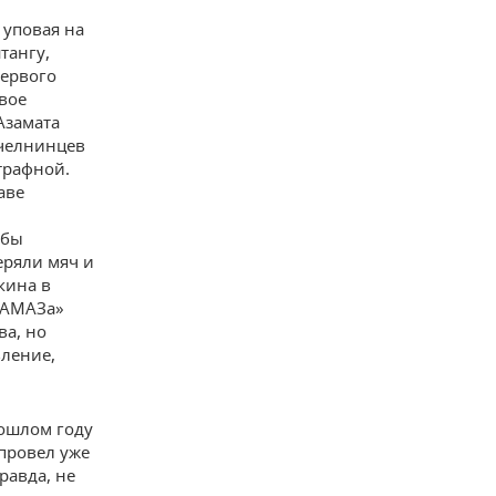
 уповая на
тангу,
первого
вое
Азамата
 челнинцев
трафной.
аве
 бы
еряли мяч и
кина в
«КАМАЗа»
ва, но
вление,
рошлом году
 провел уже
равда, не