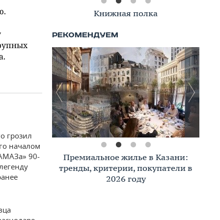
ю.
Книжная полка
у
крупных
а.
о грозил
его началом
АМАЗа» 90-
Премиальное жилье в Казани:
 легенду
тренды, критерии, покупатели в
ранее
2026 году
вца