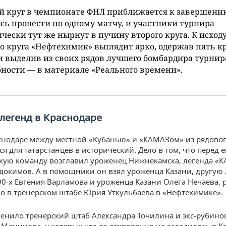
й круг в чемпионате ФНЛ приближается к завершени
сь провести по одному матчу, и участники турнира
чески тут же нырнут в пучину второго круга. К исход
о круга «Нефтехимик» выглядит ярко, одержав пять 
и выделив из своих рядов лучшего бомбардира турнир
ности — в материале «Реального времени».
легенд
в Краснодаре
снодаре между местной «Кубанью» и «КАМАЗом» из рядовог
я для татарстанцев в исторический. Дело в том, что перед 
кую команду возглавил уроженец Нижнекамска, легенда «К
вдокимов. А в помощники он взял уроженца Казани, другую
0-х Евгения Варламова и уроженца Казани Олега Нечаева, 
о в тренерском штабе Юрия Уткульбаева в «Нефтехимике».
менило тренерский штаб Александра Точилина и экс-рубино