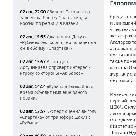
Галопом
Сборная Татарстана
02 авг, 22:30
Среди тех, 
завоевала бронзу Спартакиады
и липецкий
России по регби-7 в Казани
«Нефтехими
экс-астрах
Джанашия: Даку в
02 авг, 19:55
Агаларов т
«Рубине» был хорош, но попадет ли
он в обойму «Спартака»?
астраханцы
воспитанни
также поме
Агент Дер-
02 авг, 15:57
Аргучинцева опроверг интерес к
казанца Ол
игроку со стороны «Ак Барса»
журналиста
они смогут
«Рубин» в ближайшее
02 авг, 14:14
время объявит имя еще одного
Ивановский
новичка
первый чем
ЦСКА. С кл
Эксперт оценил выгоду
02 авг, 12:57
легенд арм
«Спартака» от трансфера Даку из
молодежки 
«Рубина»
квартет ар
Лассана Нд