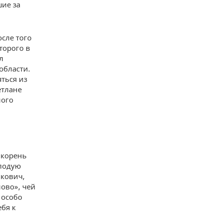
ие за
осле того
торого в
л
области.
ться из
етлане
ного
 корень
олодую
кович,
ово», чей
 особо
ебя к