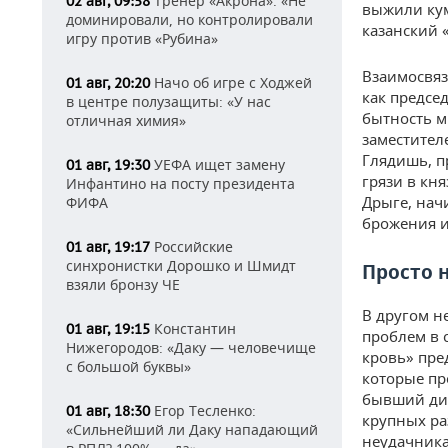
Тренер «Акрона»: «Не
02 авг, 09:58
выжили кум
доминировали, но контролировали
казанский 
игру против «Рубина»
Взаимосвяз
Начо об игре с Ходжей
01 авг, 20:20
как предсе
в центре полузащиты: «У нас
бытность м
отличная химия»
заместител
Глядишь, п
УЕФА ищет замену
01 авг, 19:30
грязи в кня
Инфантино на посту президента
Дрыге, нач
ФИФА
брожения и
Российские
01 авг, 19:17
синхронистки Дорошко и Шмидт
Просто 
взяли бронзу ЧЕ
В другом н
Константин
01 авг, 19:15
проблем в 
Нижегородов: «Даку — человечище
кровь» пре
с большой буквы»
которые пр
бывший дир
Егор Тесленко:
01 авг, 18:30
крупных ра
«Сильнейший ли Даку нападающий
неудачник