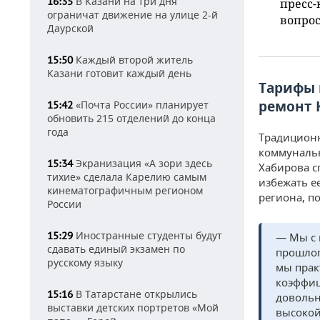
В Казани на три дня
16:35
пресс-
ограничат движение на улице 2-й
вопрос
Даурской
Каждый второй житель
15:50
Казани готовит каждый день
Тарифы 
ремонт 
«Почта России» планирует
15:42
обновить 215 отделений до конца
года
Традицион
коммунальн
Экранизация «А зори здесь
15:34
Хабирова с
тихие» сделала Карелию самым
избежать е
кинематографичным регионом
региона, п
России
Иностранные студенты будут
15:29
— Мы с 
сдавать единый экзамен по
прошлог
русскому языку
мы прак
коэффиц
В Татарстане открылись
15:16
довольн
выставки детских портретов «Мой
высокой