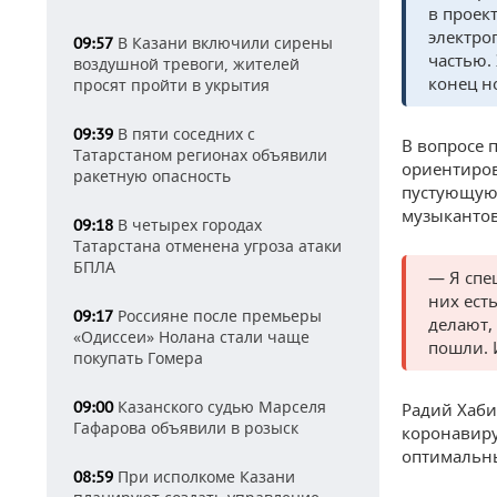
в проек
электро
В Казани включили сирены
09:57
частью.
воздушной тревоги, жителей
конец н
просят пройти в укрытия
В пяти соседних с
09:39
В вопросе 
Татарстаном регионах объявили
ориентиров
ракетную опасность
пустующую
музыкантов
В четырех городах
09:18
Татарстана отменена угроза атаки
БПЛА
— Я спе
них ест
Россияне после премьеры
09:17
делают,
«Одиссеи» Нолана стали чаще
пошли. 
покупать Гомера
Казанского судью Марселя
09:00
Радий Хаби
Гафарова объявили в розыск
коронавиру
оптимальны
При исполкоме Казани
08:59