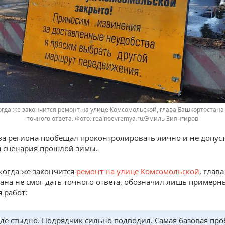
когда же закончится ремонт на улице Комсомольской, глава Башкортостана 
точного ответа.
realnoevremya.ru/Эмиль Зиянгиров
ва региона пообещал проконтролировать лично и не допус
 сценария прошлой зимы.
 когда же закончится
ремонт на улице Комсомольской
, глава
ана не смог дать точного ответа, обозначил лишь примерн
 работ:
де стыдно. Подрядчик сильно подводил. Самая базовая пр