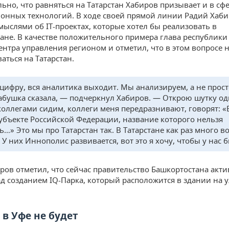
ьно, что равняться на Татарстан Хабиров призывает и в сф
нных технологий. В ходе своей прямой линии Радий Хаб
мыслями об IT-проектах, которые хотел бы реализовать в
ане. В качестве положительного примера глава республик
ентра управления регионом и отметил, что в этом вопросе 
аться на Татарстан.
 цифру, вся аналитика выходит. Мы анализируем, а не прост
бабушка сказала, — подчеркнул Хабиров. — Открою шутку од
 коллегами сидим, коллеги меня передразнивают, говорят: «
убъекте Российской Федерации, название которого нельзя
…» Это мы про Татарстан так. В Татарстане как раз много во
. У них Иннополис развивается, вот это я хочу, чтобы у нас 
ров отметил, что сейчас правительство Башкортостана акт
ад созданием IQ-Парка, который расположится в здании на 
 в Уфе не будет