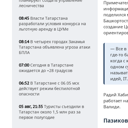
планируют создать управление
Примечател
лесничества
информацио
поделился 
Власти Татарстана
08:45
Башкортост
разработали условия конкурса на
создание Ц
льготную аренду в ЦУМе
ориентиров
В четырех городах Закамья
08:14
Татарстана объявлена угроза атаки
— Все в
БПЛА
где-то 
когда с
Сегодня в Татарстане
07:00
одном с
ожидается до +28 градусов
называть
идей, IT
В Татарстане с 06.05 мск
06:52
действует режим беспилотной
опасности
Радий Хаби
работает н
Туристы съездили в
Валиди.
05 авг, 21:35
Татарстан около 1,5 млн раз за
первое полугодие
Пазиков