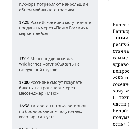
Кукмора потребляют наибольший
объем мобильного трафика
Российское вино могут начать
17:28
Более 
продавать через «Почту России» и
Башко
маркетплейсы
линии.
респуб
отвеча
самые 
Меры поддержки для
17:14
здраво
Wildberries могут объявить на
следующей неделе
вопрос
ЖКХ и 
Россияне смогут покупать
17:00
соседн
билеты на транспорт через
хочу, 
мессенджер «Макс»
IT-тех
части 
Татарстан в топ-5 регионов
16:38
Белой:
по бронированиям посуточных
квартир в августе
подума
есть».