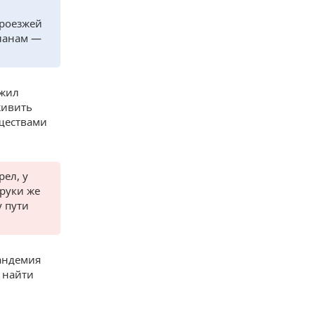
проезжей
планам —
ожил
живить
ществами
рел, у
 руки же
у пути
андемия
 найти