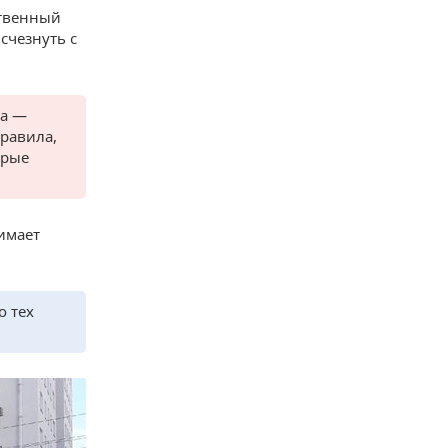
ственный
счезнуть с
фа —
правила,
орые
имает
о тех