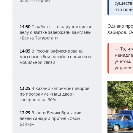
папа — Герой»
существ
что пол
Однако про
С работы — в наручниках: по
14:50
Хабиров. О
делу о взятке задержали замглавы
«Банка Татарстан»
— То, чт
В России зафиксированы
14:05
ненадле
массовые сбои онлайн-сервисов и
учетом.
мобильной связи
управля
В Казани капремонт дворов
13:25
по программе «Наш двор»
завершен на 90%
Власти Великобритании
12:29
ввели санкции против «Озон
Банка»