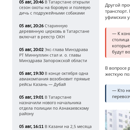
В Татарстане открыли
05 авг, 20:46
Другой про
сезон охоты на боровую и полевую
транспорт.
дичь с подружейными собаками
уфимских у
Старинную
05 авг, 20:26
деревянную церковь в Татарстане
— К кон
включат в реестр ОКН
столица
которые
Экс-глава Минздрава
05 авг, 20:02
будут в
РТ Миннуллин стал и. о. главы
Минздрава Запорожской области
В вопросе 
В конце октября одна
05 авг, 19:30
жесткую по
авиакомпания возобновит прямые
рейсы Казань — Дубай
— Кто не
перевоз
В Татарстане
05 авг, 19:01
назначили нового начальника
отдела полиции по Азнакаевскому
району
В Казани на 2,5 месяца
05 авг, 16:11