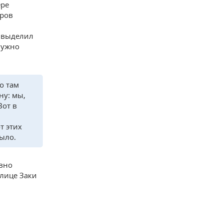
ере
иров
и выделил
нужно
о там
ну: мы,
Вот в
т этих
было.
ивно
улице Заки