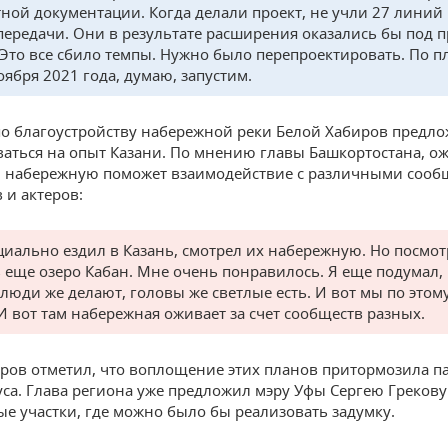
тной документации. Когда делали проект, не учли 27 линий
передачи. Они в результате расширения оказались бы под 
 Это все сбило темпы. Нужно было перепроектировать. По 
оября 2021 года, думаю, запустим.
по благоустройству набережной реки Белой Хабиров предл
аться на опыт Казани. По мнению главы Башкортостана, о
 набережную поможет взаимодействие с различными сооб
 и актеров:
циально ездил в Казань, смотрел их набережную. Но посмот
ь еще озеро Кабан. Мне очень понравилось. Я еще подумал,
 люди же делают, головы же светлые есть. И вот мы по этом
И вот там набережная оживает за счет сообществ разных.
ров отметил, что воплощение этих планов притормозила п
са. Глава региона уже предложил мэру Уфы Сергею Грекову
е участки, где можно было бы реализовать задумку.