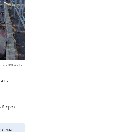
не смог дать
тить
ый срок
облема —