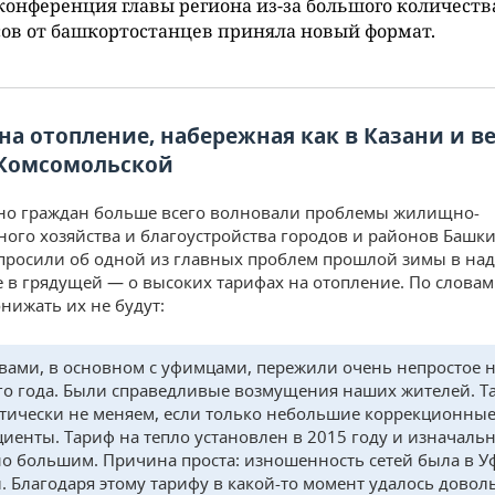
конференция главы региона из-за большого количеств
ов от башкортостанцев приняла новый формат.
на отопление, набережная как в Казани и 
Комсомольской
но граждан больше всего волновали проблемы жилищно-
ого хозяйства и благоустройства городов и районов Башки
просили об одной из главных проблем прошлой зимы в на
е в грядущей — о высоких тарифах на отопление. По словам
онижать их не будут:
вами, в основном с уфимцами, пережили очень непростое 
о года. Были справедливые возмущения наших жителей. 
тически не меняем, если только небольшие коррекционны
иенты. Тариф на тепло установлен в 2015 году и изначаль
о большим. Причина проста: изношенность сетей была в У
. Благодаря этому тарифу в какой-то момент удалось довол