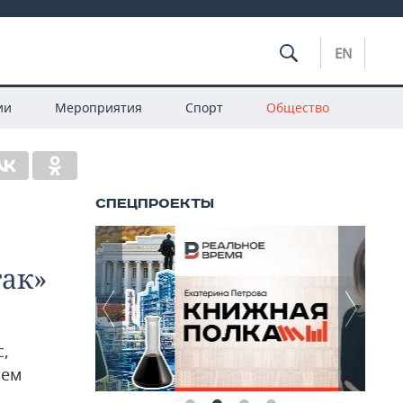
EN
ии
Мероприятия
Спорт
Общество
так»
с,
оем