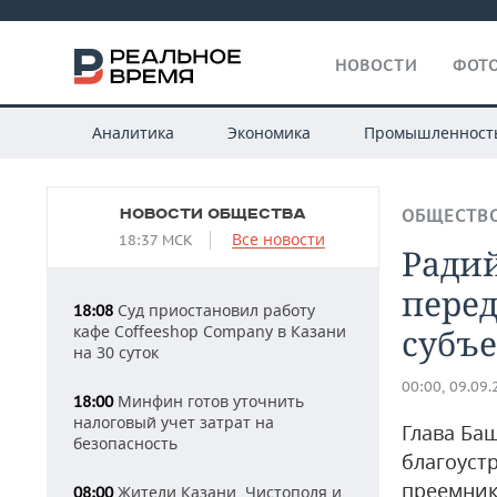
НОВОСТИ
ФОТО
Аналитика
Экономика
Промышленност
НОВОСТИ ОБЩЕСТВА
ОБЩЕСТВ
Все новости
18:37 МСК
Радий
пере
Суд приостановил работу
18:08
кафе Coffeeshop Company в Казани
субъе
на 30 суток
00:00, 09.09
Минфин готов уточнить
18:00
налоговый учет затрат на
Глава Ба
безопасность
благоуст
преемник
Жители Казани, Чистополя и
08:00