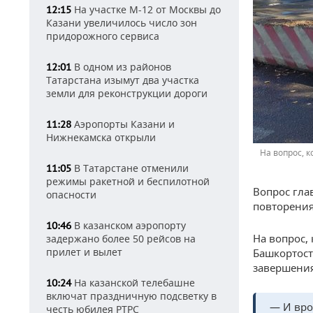
На участке М-12 от Москвы до
12:15
Казани увеличилось число зон
придорожного сервиса
В одном из районов
12:01
Татарстана изымут два участка
земли для реконструкции дороги
Аэропорты Казани и
11:28
Нижнекамска открыли
На вопрос, 
В Татарстане отменили
11:05
режимы ракетной и беспилотной
Вопрос гла
опасности
повторения
В казанском аэропорту
10:46
На вопрос,
задержано более 50 рейсов на
прилет и вылет
Башкортост
завершения
На казанской телебашне
10:24
включат праздничную подсветку в
— И вро
честь юбилея РТРС