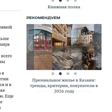
Книжная полка
прямой
ольше
ронув
 всего
емы
 я
итии
Премиальное жилье в Казани:
ся и в
тренды, критерии, покупатели в
еке
2026 году
ую. Еще
ые
я