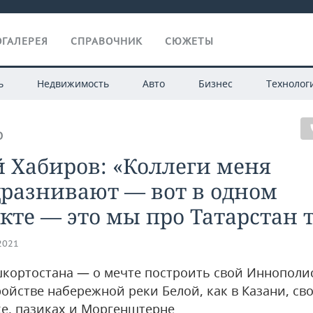
ГАЛЕРЕЯ
СПРАВОЧНИК
СЮЖЕТЫ
ь
Недвижимость
Авто
Бизнес
Технолог
О
 Хабиров: «Коллеги меня
дразнивают — вот в одном
кте — это мы про Татарстан 
.2021
шкортостана — о мечте построить свой Иннополи
ройстве набережной реки Белой, как в Казани, св
е, пазиках и Моргенштерне