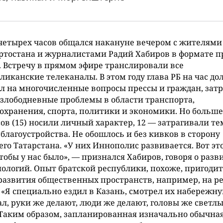
четырех часов общался накануне вечером с жителями
ртостана и журналистами Радий Хабиров в формате 
 Встречу в прямом эфире транслировали все
ликанские телеканалы. В этом году глава РБ на час д
л на многочисленные вопросы прессы и граждан, зат
злободневные проблемы в области транспорта,
охранения, спорта, политики и экономики. Но больше
ов (15) носили личный характер, 12 — затрагивали т
благоустройства. Не обошлось и без кивков в сторону
его Татарстана. «У них Иннополис развивается. Вот это
чтобы у нас было», — признался Хабиров, говоря о разв
нологий. Опыт братской республики, похоже, пригодит
развития общественных пространств, например, на р
 «Я специально ездил в Казань, смотрел их набережн
л, руки же делают, люди же делают, головы же светл
 Таким образом, запланированная изначально обычна