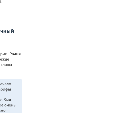
а
вечный
рии. Радия
дежде
 главы
начало
Тарифы
е
но был
фе очень
ьно