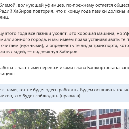
блемой, волнующей уфимцев, по-прежнему остается обще
 Радий Хабиров повторил, что к концу года пазики должны и
лиц.
цу этого года все пазики уходят. Это хорошая машина, но У
 миллионного города, и мы имеем права устанавливать те 
 считаем [нужными], и определять те виды транспорта, кот
озить людей, — подчеркнул Хабиров.
работы с частными перевозчиками глава Башкортостана зан
зицию:
 с нами, тот не будет здесь работать. Будем оставлять тольк
чиков, кто будет соблюдать [правила].