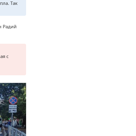
пла. Так
н Радий
ая с