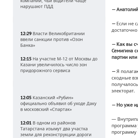
компании, чьи водители чаще
нарушают ПДД
— Анатолий
Если не 
—
достаточно 
Власти Великобритании
12:29
ввели санкции против «Озон
— Как вы с
Банка»
Семигина с
партии или
На участке М-12 от Москвы до
12:15
Казани увеличилось число зон
придорожного сервиса
Я полага
—
сходные вз
получалось
электорат.
Казанский «Рубин»
12:05
официально объявил об уходе Даку
— Но уже и
в московский «Спартак»
— Внутрипа
В одном из районов
12:01
программа 
Татарстана изымут два участка
программу
земли для реконструкции дороги