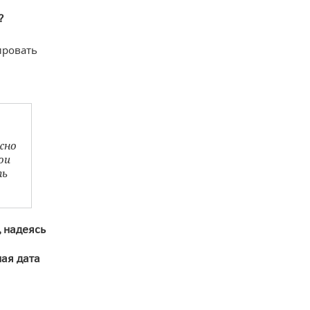
?
ировать
жно
ои
ть
 надеясь
ая дата