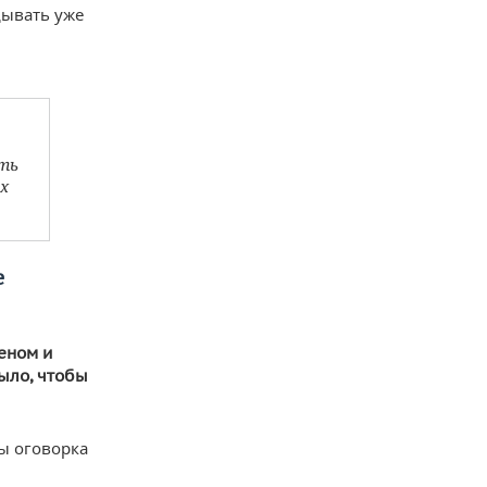
дывать уже
сть
х
е
еном и
было, чтобы
бы оговорка