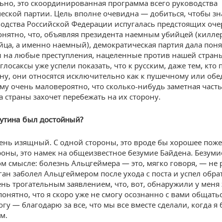
ьно, это скоординированная программа всего руководства
еской партии. Цель вполне очевидна — добиться, чтобы з
водства Российской Федерации испугалась предстоящих оч
онятно, что, объявляя президента наемным убийцей (киллер
йца, а именно наемный), демократическая партия дала поня
и на любые преступления, нацеленные против нашей страны
глосаксы уже успели показать, что к русским, даже тем, кто 
ону, они относятся исключительно как к пушечному или об
ому очень маловероятно, что сколько-нибудь заметная част
а страны захочет перебежать на их сторону.
Путина был достойный?
ень изящный. С одной стороны, это вроде бы хорошее пожел
роны, это намек на общеизвестное безумие Байдена. Безуми
м смысле: болезнь Альцгеймера — это, мягко говоря, — не 
ган заболел Альцгеймером после ухода с поста и успел обра
ень трогательным заявлением, что, вот, обнаружили у меня 
понятно, что я скоро уже не смогу осознанно с вами общать
гу — благодарю за все, что мы все вместе сделали, когда я
м.