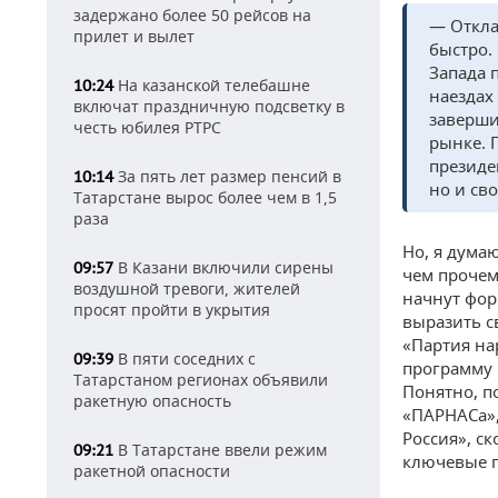
задержано более 50 рейсов на
— Откла
прилет и вылет
быстро.
Запада п
На казанской телебашне
10:24
наездах
включат праздничную подсветку в
заверши
честь юбилея РТРС
рынке. 
президе
За пять лет размер пенсий в
10:14
но и св
Татарстане вырос более чем в 1,5
раза
Но, я думаю
В Казани включили сирены
09:57
чем прочем
воздушной тревоги, жителей
начнут фор
просят пройти в укрытия
выразить с
«Партия на
В пяти соседних с
09:39
программу 
Татарстаном регионах объявили
Понятно, п
ракетную опасность
«ПАРНАСа»,
Россия», с
В Татарстане ввели режим
09:21
ключевые 
ракетной опасности