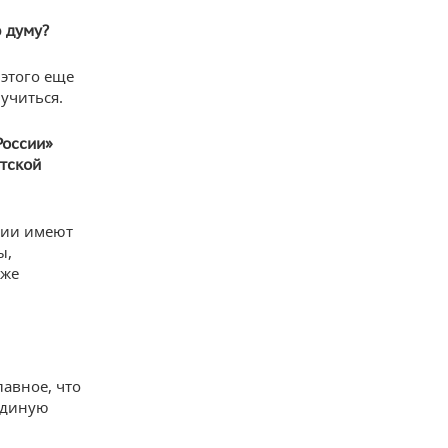
 думу?
 этого еще
лучиться.
России»
тской
ртии имеют
ы,
 же
авное, что
 единую