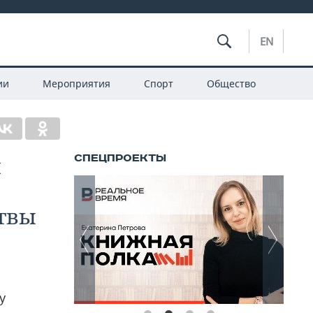
EN
ии
Мероприятия
Спорт
Общество
й
ртвы
у