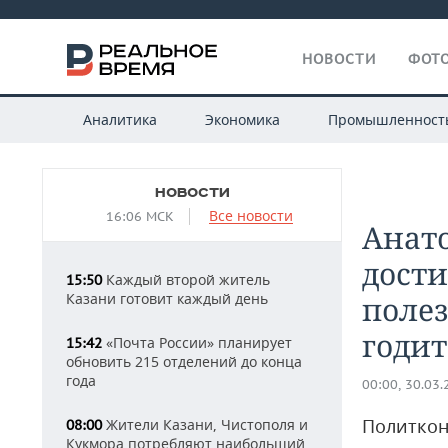
НОВОСТИ
ФОТО
Аналитика
Экономика
Промышленност
НОВОСТИ
Все новости
16:06 МСК
Анат
дости
Каждый второй житель
15:50
Казани готовит каждый день
полез
годит
«Почта России» планирует
15:42
обновить 215 отделений до конца
года
00:00, 30.03
Политкон
Жители Казани, Чистополя и
08:00
Кукмора потребляют наибольший