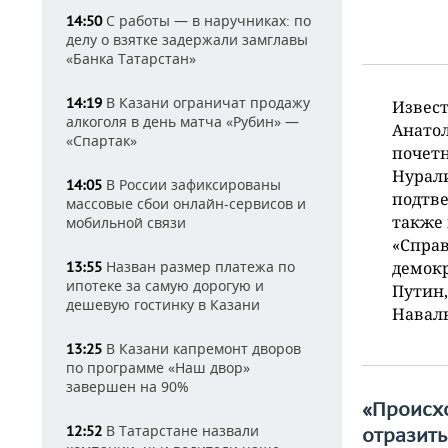
С работы — в наручниках: по
14:50
делу о взятке задержали замглавы
«Банка Татарстан»
В Казани ограничат продажу
14:19
Извест
алкоголя в день матча «Рубин» —
Анатол
«Спартак»
почетн
Нурали
В России зафиксированы
14:05
подтве
массовые сбои онлайн-сервисов и
также 
мобильной связи
«Справ
Назван размер платежа по
демокр
13:55
ипотеке за самую дорогую и
Путин,
дешевую гостинку в Казани
Наваль
В Казани капремонт дворов
13:25
по программе «Наш двор»
завершен на 90%
«Происхо
В Татарстане назвали
12:52
отразить