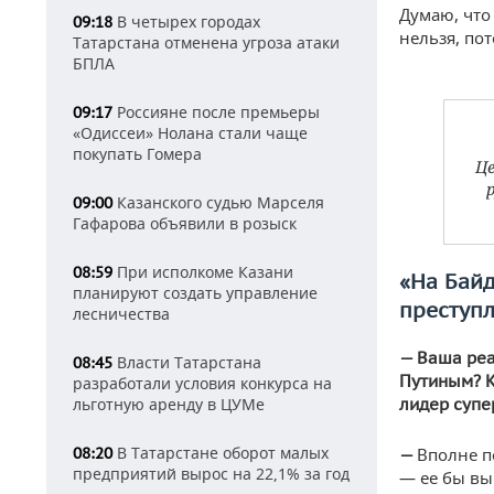
Думаю, что
В четырех городах
09:18
нельзя, по
Татарстана отменена угроза атаки
БПЛА
Россияне после премьеры
09:17
«Одиссеи» Нолана стали чаще
покупать Гомера
Це
Казанского судью Марселя
09:00
Гафарова объявили в розыск
При исполкоме Казани
08:59
«На Байд
планируют создать управление
преступл
лесничества
— Ваша реа
Власти Татарстана
08:45
Путиным? К
разработали условия конкурса на
льготную аренду в ЦУМе
лидер супе
В Татарстане оборот малых
08:20
Вполне п
—
предприятий вырос на 22,1% за год
— ее бы вы