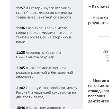
— Как по-в
В Екатеринбурге отложили
11:57
старт Спартакиады по хоккею на
траве из-за ракетной опасности
— Никогда 
результаты 
Казань заняла 9-е место
11:46
среди городов-миллионников по
темпам роста цен на вторичку в
июле
Не
Аэропорты Казани и
11:28
п
Нижнекамска открыли
п
В Татарстане отменили
11:05
режимы ракетной и беспилотной
опасности
—
Многие 
на какие-т
Оверчук: товарооборот между
11:02
откладывае
Россией и Арменией сократился на
послания — 
две трети за год
действител
В казанском аэропорту
10:46