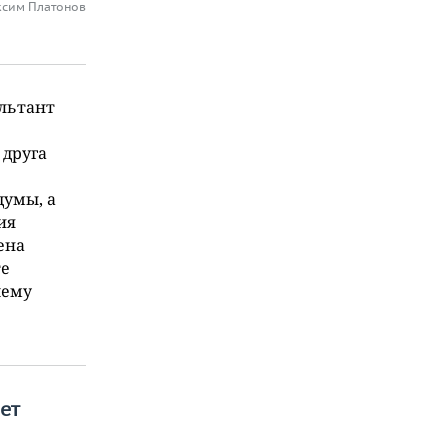
ксим Платонов
льтант
 друга
думы, а
ия
ена
те
чему
ет