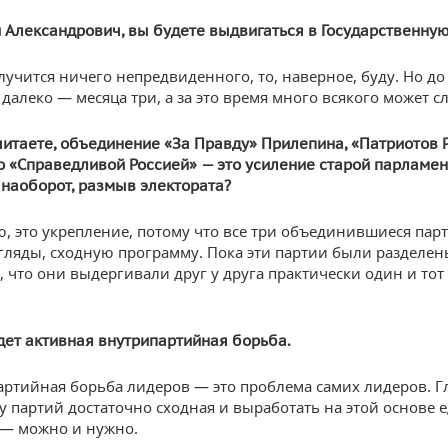
 Александрович, вы будете выдвигаться в Государственную
случится ничего непредвиденного, то, наверное, буду. Но до
далеко — месяца три, а за это время много всякого может с
читаете, объединение «За Правду» Прилепина, «Патриотов 
о «Справедливой Россией» — это усиление старой парламен
 наоборот, размыв электората?
ю, это укрепление, потому что все три объединившиеся па
гляды, сходную программу. Пока эти партии были разделен
, что они выдергивали друг у друга практически один и тот
дет активная внутрипартийная борьба.
ртийная борьба лидеров — это проблема самих лидеров. Гл
у партий достаточно сходная и выработать на этой основе
 — можно и нужно.