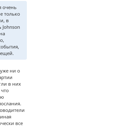
я очень
не только
и, в
& Johnson
на
о,
события,
вещей.
 уже ни о
партии
ли в них
 что
ую
послания.
ководители
диная
ически все