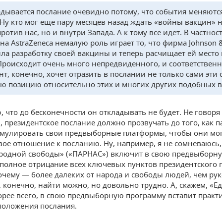
дывается послание очевидно потому, что события меняютс
 Ну кто мог еще пару месяцев назад ждать «войны вакцин» 
ротив нас, но и внутри Запада. А к тому все идет. В частност
 на AstraZeneca немалую роль играет то, что фирма Johnson 
ла разработку своей вакцины и теперь расчищает ей место 
Происходит очень много непредвиденного, и соответственн
нт, конечно, хочет отразить в послании не только сами эти 
ою позицию относительно этих и многих других подобных 
, что до бесконечности он откладывать не будет. Не говоря
, президентское послание должно прозвучать до того, как 
мулировать свои предвыборные платформы, чтобы они мог
вое отношение к посланию. Ну, например, я не сомневаюсь,
родной свободы» («ПАРНАС») включит в свою предвыборн
полное отрицание всех ключевых пунктов президентского 
очему — более далеких от народа и свободы людей, чем ру
 конечно, найти можно, но довольно трудно. А, скажем, «Е
корее всего, в свою предвыборную программу вставит практ
положения послания.