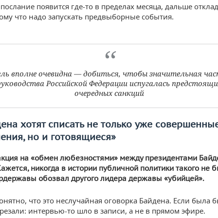
 послание появится где-то в пределах месяца, дальше откла
тому что надо запускать предвыборные события.
ль вполне очевидна — добиться, чтобы значительная ча
руководства Российской Федерации испугалась предстоящи
очередных санкций
ена хотят списать не только уже совершенны
ения, но и готовящиеся»
кция на «обмен любезностями» между президентами Байд
ажется, никогда в истории публичной политики такого не 
рдержавы обозвал другого лидера державы «убийцей».
онятно, что это неслучайная оговорка Байдена. Если была 
резали: интервью-то шло в записи, а не в прямом эфире.