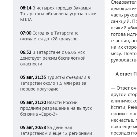
Следовател
В четырех городах Закамья
08:14
демократич
Татарстана объявлена угроза атаки
часть руко
БПЛА
санкций. П
всякий уби
Сегодня в Татарстане
07:00
готова идт
ожидается до +28 градусов
счастью, ан
на их стор
В Татарстане с 06.05 мск
06:52
мясу. Поэт
действует режим беспилотной
руководств
опасности
— А ответ 
Туристы съездили в
05 авг, 21:35
Татарстан около 1,5 млн раз за
— Ответ оч
первое полугодие
другой сто
клиническо
Власти России
05 авг, 21:20
Кстати, Рей
продлили разрешение на выпуск
нации с оч
бензина «Евро-3»
несчастье, 
пока еще мо
За день над
05 авг, 20:58
президенто
Татарстаном и еще 12 регионами