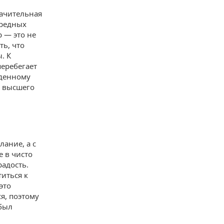
начительная
ередных
 — это не
ть, что
. К
перебегает
еденному
ь высшего
ание, а с
е в чисто
радость.
титься к
это
ся, поэтому
 был