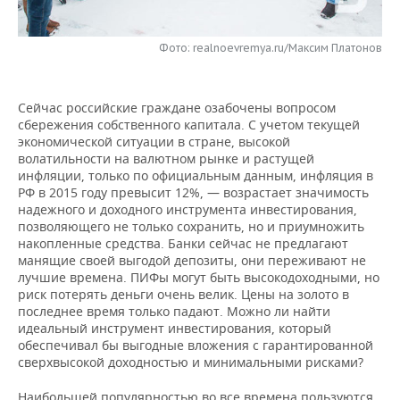
НЕФТЕХИМИЯ
РОЗНИЧНАЯ ТОРГОВЛЯ
НОВОСТИ ТЕХНОЛОГИЙ
МЕРОПРИЯТИЯ
НЕФТЬ
Фото: realnoevremya.ru/Максим Платонов
ТРАНСПОРТ
IT
НОВОСТИ МЕРОПРИЯТИЙ
СПОРТ
ОПК
Сейчас российские граждане озабочены вопросом
УСЛУГИ
МЕДИА
ВЫЕЗДНАЯ РЕДАКЦИЯ
НОВОСТИ СПОРТА
ОБЩЕСТВО
сбережения собственного капитала. С учетом текущей
ЭНЕРГЕТИКА
экономической ситуации в стране, высокой
ТЕЛЕКОММУНИКАЦИИ
БИЗНЕС-БРАНЧИ
ФУТБОЛ
НОВОСТИ ОБЩЕСТВА
ФОТОГАЛЕРЕЯ
волатильности на валютном рынке и растущей
инфляции, только по официальным данным, инфляция в
РФ в 2015 году превысит 12%, — возрастает значимость
ONLINE-КОНФЕРЕНЦИИ
ХОККЕЙ
ВЛАСТЬ
СЮЖЕТЫ
надежного и доходного инструмента инвестирования,
позволяющего не только сохранить, но и приумножить
ОТКРЫТАЯ ЛЕКЦИЯ
БАСКЕТБОЛ
ИНФРАСТРУКТУРА
СПРАВОЧНИК
накопленные средства. Банки сейчас не предлагают
манящие своей выгодой депозиты, они переживают не
лучшие времена. ПИФы могут быть высокодоходными, но
ВОЛЕЙБОЛ
ИСТОРИЯ
СПИСОК ПЕРСОН
ПОЛНАЯ ВЕРСИЯ
риск потерять деньги очень велик. Цены на золото в
последнее время только падают. Можно ли найти
КИБЕРСПОРТ
КУЛЬТУРА
СПИСОК КОМПАНИЙ
идеальный инструмент инвестирования, который
обеспечивал бы выгодные вложения с гарантированной
ФИГУРНОЕ КАТАНИЕ
МЕДИЦИНА
сверхвысокой доходностью и минимальными рисками?
Наибольшей популярностью во все времена пользуются