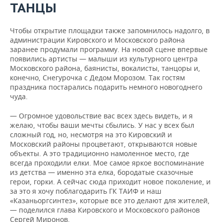
ТАНЦЫ
Чтобы открытие площадки также запомнилось надолго, в
администрации Кировского и Московского района
заранее продумали программу. На новой сцене впервые
появились артисты — малыши из культурного центра
Московского района, баянисты, вокалисты, танцоры и,
конечно, Снегурочка с Дедом Морозом. Так гостям
праздника постарались подарить немного новогоднего
чуда.
— Огромное удовольствие вас всех здесь видеть, и я
желаю, чтобы ваши мечты сбылись. У нас у всех был
сложный год, но, несмотря на это Кировский и
Московский районы процветают, открываются новые
объекты. А это традиционно намоленное место, где
всегда проходили елки. Мое самое яркое воспоминание
из детства — именно эта елка, бородатые сказочные
герои, горки. А сейчас сюда приходит новое поколение, и
за это я хочу поблагодарить ГК ТАИФ и наш
«Казаньоргсинтез», которые все это делают для жителей,
— поделился глава Кировского и Московского районов
Сергей Миронов.