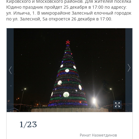
Кировского и Московского районов. Для жителей поселка
Юдино праздник пройдет 25 декабря в 17:00 по адресу:
ул. Ильича, 1. В микрорайоне Залесный елочный городок
по ул. Залесной, 5а откроется 26 декабря в 17:00.
1
/
23
Ринат Назметдинов