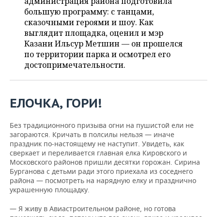
администрация района подготовила
ВОДНЫЕ ВИДЫ СПОРТА
ОБРАЗОВАНИЕ
большую программу: с танцами,
сказочными героями и шоу. Как
ХОККЕЙ С МЯЧОМ
ПРОИСШЕСТВИЯ
выглядит площадка, оценил и мэр
Казани Ильсур Метшин — он прошелся
по территории парка и осмотрел его
достопримечательности.
ЕЛОЧКА, ГОРИ!
Без традиционного призыва огни на пушистой ели не
загораются. Кричать в полсилы нельзя — иначе
праздник по-настоящему не наступит. Увидеть, как
сверкает и переливается главная елка Кировского и
Московского районов пришли десятки горожан. Сирина
Бурганова с детьми ради этого приехала из соседнего
района — посмотреть на нарядную елку и празднично
украшенную площадку.
— Я живу в Авиастроительном районе, но готова