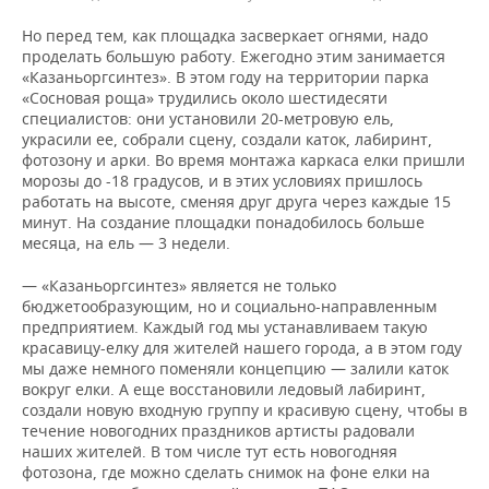
Но перед тем, как площадка засверкает огнями, надо
проделать большую работу. Ежегодно этим занимается
«Казаньоргсинтез». В этом году на территории парка
«Сосновая роща» трудились около шестидесяти
специалистов: они установили 20-метровую ель,
украсили ее, собрали сцену, создали каток, лабиринт,
фотозону и арки. Во время монтажа каркаса елки пришли
морозы до -18 градусов, и в этих условиях пришлось
работать на высоте, сменяя друг друга через каждые 15
минут. На создание площадки понадобилось больше
месяца, на ель — 3 недели.
— «Казаньоргсинтез» является не только
бюджетообразующим, но и социально-направленным
предприятием. Каждый год мы устанавливаем такую
красавицу-елку для жителей нашего города, а в этом году
мы даже немного поменяли концепцию — залили каток
вокруг елки. А еще восстановили ледовый лабиринт,
создали новую входную группу и красивую сцену, чтобы в
течение новогодних праздников артисты радовали
наших жителей. В том числе тут есть новогодняя
фотозона, где можно сделать снимок на фоне елки на