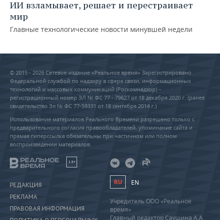
ИИ взламывает, решает и перестраивает
мир
Главные технологические новости минувшей недели
© 2015 - 2026 Сетевое издание «Реальное время» Зарегистрировано
Федеральной службой по надзору в сфере связи, информационных
технологий и массовых коммуникаций (Роскомнадзор) –
регистрационный номер ЭЛ № ФС 77 - 79627 от 18 декабря 2020 г. (ранее
свидетельство Эл № ФС 77-59331 от 18 сентября 2014 г.)
Использование материалов Реального Времени разрешено только с
предварительного согласия правообладателей, упоминание сайта и
прямая гиперссылка обязательны при частичном или полном
воспроизведении материалов.
18+
RU
EN
РЕДАКЦИЯ
РЕКЛАМА
Учредитель ООО «Реальное
ПРАВОВАЯ ИНФОРМАЦИЯ
время»
Главный редактор Саушина А.А.