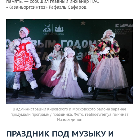
память, — сообщил главный инженер ПАО
«Казаньоргсинтез» Рафаэль Сафаров.
В администрации Кировского и Московского района заранее
продумали программу праздника.
realnoevremya.ru/Ринат
Назметдинов
ПРАЗДНИК ПОД МУЗЫКУ И