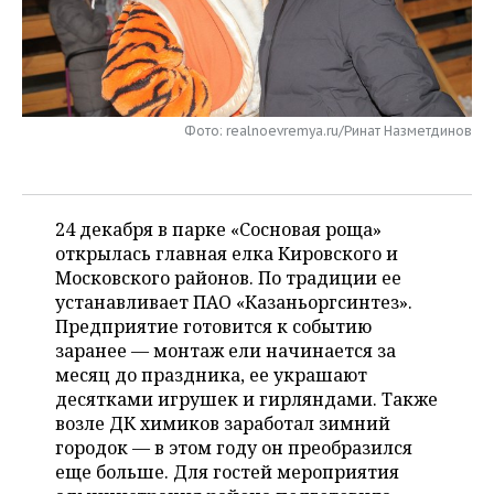
НЕФТЕХИМИЯ
РОЗНИЧНАЯ ТОРГОВЛЯ
НОВОСТИ ТЕХНОЛОГИЙ
МЕРОПРИЯТИЯ
НЕФТЬ
ТРАНСПОРТ
IT
НОВОСТИ МЕРОПРИЯТИЙ
СПОРТ
ОПК
Фото: realnoevremya.ru/Ринат Назметдинов
УСЛУГИ
МЕДИА
ВЫЕЗДНАЯ РЕДАКЦИЯ
НОВОСТИ СПОРТА
ОБЩЕСТВО
ЭНЕРГЕТИКА
ТЕЛЕКОММУНИКАЦИИ
БИЗНЕС-БРАНЧИ
ФУТБОЛ
НОВОСТИ ОБЩЕСТВА
ФОТОГАЛЕРЕЯ
24 декабря в парке «Сосновая роща»
ONLINE-КОНФЕРЕНЦИИ
ХОККЕЙ
ВЛАСТЬ
СЮЖЕТЫ
открылась главная елка Кировского и
Московского районов. По традиции ее
ОТКРЫТАЯ ЛЕКЦИЯ
БАСКЕТБОЛ
ИНФРАСТРУКТУРА
СПРАВОЧНИК
устанавливает ПАО «Казаньоргсинтез».
Предприятие готовится к событию
ВОЛЕЙБОЛ
ИСТОРИЯ
СПИСОК ПЕРСОН
ПОЛНАЯ ВЕРСИЯ
заранее — монтаж ели начинается за
месяц до праздника, ее украшают
КИБЕРСПОРТ
КУЛЬТУРА
СПИСОК КОМПАНИЙ
десятками игрушек и гирляндами. Также
возле ДК химиков заработал зимний
ФИГУРНОЕ КАТАНИЕ
МЕДИЦИНА
городок — в этом году он преобразился
еще больше. Для гостей мероприятия