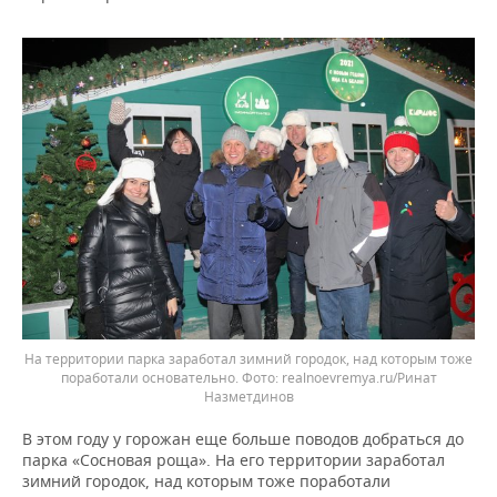
На территории парка заработал зимний городок, над которым тоже
поработали основательно.
realnoevremya.ru/Ринат
Назметдинов
В этом году у горожан еще больше поводов добраться до
парка «Сосновая роща». На его территории заработал
зимний городок, над которым тоже поработали