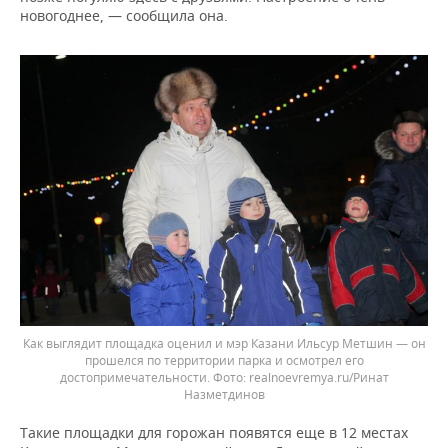
новогоднее, — сообщила она.
Как выглядит площадка оценил и мэр Казани Ильсур Метшин — он
прошелся по территории парка и осмотрел его
достопримечательности.
realnoevremya.ru/Ринат
Назметдинов
Такие площадки для горожан появятся еще в 12 местах