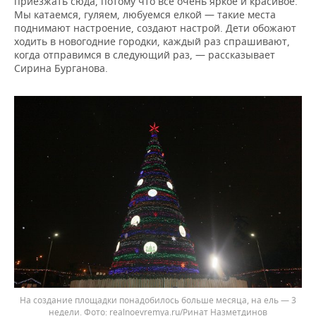
приезжать сюда, потому что все очень яркое и красивое.
Мы катаемся, гуляем, любуемся елкой — такие места
поднимают настроение, создают настрой. Дети обожают
ходить в новогодние городки, каждый раз спрашивают,
когда отправимся в следующий раз, — рассказывает
Сирина Бурганова.
На создание площадки понадобилось больше месяца, на ель — 3
недели.
realnoevremya.ru/Ринат Назметдинов