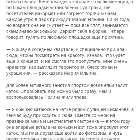
основательно. Вечером здесь загорается иллюминация, а
по бокам площадки установлены фуд-траки, где
посетителей накормят или согреют горячим чаем.
Каждое утро в парк приходит Мария Ильина. Ей 84 года,
но возраст она не считает — пока все спят, занимается
скандинавской ходьбой, держит себя в форме. Теперь,
говорит, гулять по любимой площадке еще приятнее.
— Я живу в соседнем квартале, и специально пришла
сюда, чтобы посмотреть на красоту. Узнала, что будет
еще и концерт, и не смогла это пропустить. Мне очень
нравится, как выглядит территория, блеск огней и
украшения, — рассказала Мария Ильина.
Для более активного занятия спортом возле елки залит
каток. Опробовать лед можно было сразу, чем и
воспользовалась Полина Филиппова.
— Я обычно катаюсь на катке рядом с улицей Симонова, а
сейчас буду приходить и сюда. Вместе со мной на
празднике мама и шестилетняя сестренка — в этом году
она впервые встала на коньки и вот тоже опробует этот
каток. Мы планируем еще дойти до фотозоны, а чуть
позже погуляю здесь с друзьями. Настроение очень