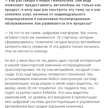
— Как раз говоря о новых технологиях. Они ведь
позволяют предоставлять автомобиль не только как
продукт, я хочу еще раз заострить эту тему, но и как
комплекс услуг, начиная от индивидуального
моделирования и заканчивая послепродажным
обслуживанием. Как развиваются эти процессы?
— Ну это то же самое, цифровая платформа. Мы очень
активно стали ею заниматься. Те стартапы, которые
сформировались, позволили сегодня внутрь автомобиля
заложить массу сервисов. И эта дорога только началась.
Она не кончится никогда.
Но вот у меня был не так давно один случай интересный
в нашей транспортной компании интермодальной
транспортировки. Не на том автомобиле, который стоит
сзади. Есть еще машины четвертого поколения. Мы
устанавливали компании Wabco электронную систему
визуализации, когда рядом со мной сидел водитель, по-
моему, около 30 лет отработал. Он гордился тем, что
сидит за рулем такого КАМАЗа. Это наш водитель
камазовский, но уровень его вождения в презентации
мне цифровой системы диспетчеризации и управления
автомобилем был сродни хорошему инженеру.