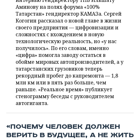
интервью гендиректору ТНВ Ильшату
НЕФТЕХИМИЯ
Аминову на полях форума «100%
РОЗНИЧНАЯ ТОРГОВЛЯ
НОВОСТИ ТЕХНОЛОГИЙ
МЕРОПРИЯТИЯ
Татарстан» гендиректор КАМАЗа. Сергей
НЕФТЬ
Когогин рассказал о новой главе в жизни
ТРАНСПОРТ
IT
НОВОСТИ МЕРОПРИЯТИЙ
СПОРТ
своего предприятия — цифровизации и
ОПК
сложностях с вхождением в новую
УСЛУГИ
МЕДИА
ВЫЕЗДНАЯ РЕДАКЦИЯ
НОВОСТИ СПОРТА
ОБЩЕСТВО
технологическую реальность, но «у нас
ЭНЕРГЕТИКА
получилось». По его словам, именно
ТЕЛЕКОММУНИКАЦИИ
БИЗНЕС-БРАНЧИ
ФУТБОЛ
НОВОСТИ ОБЩЕСТВА
«цифра» помогла заводу остаться в
ФОТОГАЛЕРЕЯ
обойме мировых автопроизводителей, а у
татарстанских грузовиков теперь
ONLINE-КОНФЕРЕНЦИИ
ХОККЕЙ
ВЛАСТЬ
СЮЖЕТЫ
рекордный пробег до капремонта — 1,8
млн км или в пять раз больше, чем
ОТКРЫТАЯ ЛЕКЦИЯ
БАСКЕТБОЛ
ИНФРАСТРУКТУРА
СПРАВОЧНИК
раньше. «Реальное время» публикует
стенограмму беседы с руководителем
ВОЛЕЙБОЛ
ИСТОРИЯ
СПИСОК ПЕРСОН
ПОЛНАЯ ВЕРСИЯ
автогиганта.
КИБЕРСПОРТ
КУЛЬТУРА
СПИСОК КОМПАНИЙ
«ПОЧЕМУ ЧЕЛОВЕК ДОЛЖЕН
ФИГУРНОЕ КАТАНИЕ
МЕДИЦИНА
ВЕРИТЬ В БУДУЩЕЕ, А НЕ ЖИТЬ