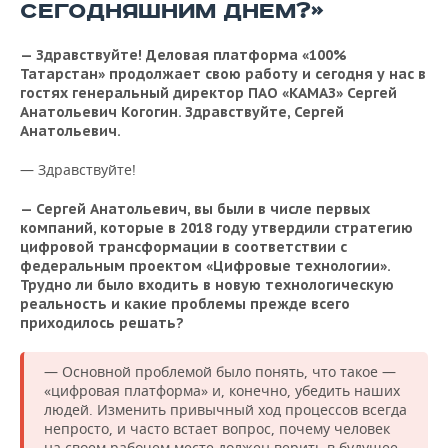
ВОДНЫЕ ВИДЫ СПОРТА
ОБРАЗОВАНИЕ
СЕГОДНЯШНИМ ДНЕМ?»
ХОККЕЙ С МЯЧОМ
ПРОИСШЕСТВИЯ
— Здравствуйте! Деловая платформа «100%
Татарстан» продолжает свою работу и сегодня у нас в
гостях генеральный директор ПАО «КАМАЗ» Сергей
Анатольевич Когогин. Здравствуйте, Сергей
Анатольевич.
— Здравствуйте!
— Сергей Анатольевич, вы были в числе первых
компаний, которые в 2018 году утвердили стратегию
цифровой трансформации в соответствии с
федеральным проектом «Цифровые технологии».
Трудно ли было входить в новую технологическую
реальность и какие проблемы прежде всего
приходилось решать?
— Основной проблемой было понять, что такое —
«цифровая платформа» и, конечно, убедить наших
людей. Изменить привычный ход процессов всегда
непросто, и часто встает вопрос, почему человек
на своем рабочем месте должен верить в будущее,