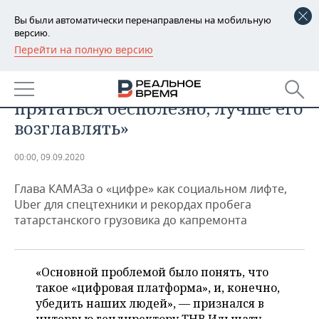
Вы были автоматически перенаправлены на мобильную
версию.
Перейти на полную версию
РЕГИОНЫ
ПРОМЫШЛЕННОСТЬ
Сергей Когогин: «От прогресса
БАШКОРТОСТАН
НОВОСТИ
прятаться бесполезно, лучше его
ТАТАРСТАН
АНАЛИТИКА
возглавлять»
УДМУРТИЯ
НОВОСТИ АНАЛИТИКИ
ЭКОНОМИКА
00:00, 09.09.2020
ДЕКЛАРАЦИИ О ДОХОДАХ
НОВОСТИ ЭКОНОМИКИ
ПРОМЫШЛЕННОСТЬ
Глава КАМАЗа о «цифре» как социальном лифте,
Uber для спецтехники и рекордах пробега
КОРОЛИ ГОСЗАКАЗА ПФО
ФИНАНСЫ
НОВОСТИ
НЕДВИЖИМОСТЬ
татарстанского грузовика до капремонта
ПРОМЫШЛЕННОСТИ
ВУЗЫ ТАТАРСТАНА
БАНКИ
НОВОСТИ НЕДВИЖИМОСТИ
АВТО
АГРОПРОМ
«Основной проблемой было понять, что
КОМУ ПРИНАДЛЕЖАТ
БЮДЖЕТ
НОВОСТИ АВТО
БИЗНЕС
такое «цифровая платформа», и, конечно,
ТОРГОВЫЕ ЦЕНТРЫ
МАШИНОСТРОЕНИЕ
ТАТАРСТАНА
убедить наших людей», — признался в
ИНВЕСТИЦИИ
НОВОСТИ БИЗНЕСА
ТЕХНОЛОГИИ