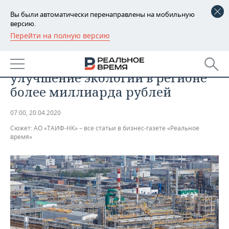
Вы были автоматически перенаправлены на мобильную
версию.
Перейти на полную версию
РЕГИОНЫ
ПРОМЫШЛЕННОСТЬ
ТАИФ-НК направил на
БАШКОРТОСТАН
НОВОСТИ
улучшение экологии в регионе
ТАТАРСТАН
АНАЛИТИКА
более миллиарда рублей
УДМУРТИЯ
НОВОСТИ АНАЛИТИКИ
ЭКОНОМИКА
07:00, 20.04.2020
Сюжет:
АО «ТАИФ-НК» – все статьи в бизнес-газете «Реальное
ДЕКЛАРАЦИИ О ДОХОДАХ
НОВОСТИ ЭКОНОМИКИ
ПРОМЫШЛЕННОСТЬ
время»
КОРОЛИ ГОСЗАКАЗА ПФО
ФИНАНСЫ
НОВОСТИ
НЕДВИЖИМОСТЬ
ПРОМЫШЛЕННОСТИ
ВУЗЫ ТАТАРСТАНА
БАНКИ
НОВОСТИ НЕДВИЖИМОСТИ
АВТО
АГРОПРОМ
КОМУ ПРИНАДЛЕЖАТ
БЮДЖЕТ
НОВОСТИ АВТО
БИЗНЕС
ТОРГОВЫЕ ЦЕНТРЫ
МАШИНОСТРОЕНИЕ
ТАТАРСТАНА
ИНВЕСТИЦИИ
НОВОСТИ БИЗНЕСА
ТЕХНОЛОГИИ