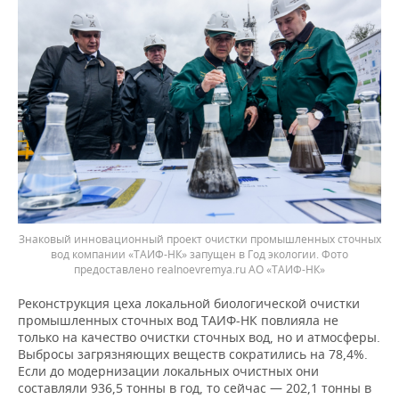
Знаковый инновационный проект очистки промышленных сточных
вод компании «ТАИФ-НК» запущен в Год экологии. Фото
предоставлено realnoevremya.ru АО «ТАИФ-НК»
Реконструкция цеха локальной биологической очистки
промышленных сточных вод ТАИФ-НК повлияла не
только на качество очистки сточных вод, но и атмосферы.
Выбросы загрязняющих веществ сократились на 78,4%.
Если до модернизации локальных очистных они
составляли 936,5 тонны в год, то сейчас — 202,1 тонны в