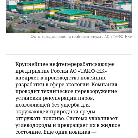
НЕФТЕХИМИЯ
РОЗНИЧНАЯ ТОРГОВЛЯ
НОВОСТИ ТЕХНОЛОГИЙ
МЕРОПРИЯТИЯ
НЕФТЬ
ТРАНСПОРТ
IT
НОВОСТИ МЕРОПРИЯТИЙ
СПОРТ
ОПК
Фото: предоставлено realnoevremya.ru АО «ТАИФ-НК»
УСЛУГИ
МЕДИА
ВЫЕЗДНАЯ РЕДАКЦИЯ
НОВОСТИ СПОРТА
ОБЩЕСТВО
ЭНЕРГЕТИКА
ТЕЛЕКОММУНИКАЦИИ
БИЗНЕС-БРАНЧИ
ФУТБОЛ
НОВОСТИ ОБЩЕСТВА
ФОТОГАЛЕРЕЯ
Крупнейшее нефтеперерабатывающее
ONLINE-КОНФЕРЕНЦИИ
ХОККЕЙ
ВЛАСТЬ
СЮЖЕТЫ
предприятие России АО «ТАИФ-НК»
внедряет в производство новейшие
ОТКРЫТАЯ ЛЕКЦИЯ
БАСКЕТБОЛ
ИНФРАСТРУКТУРА
СПРАВОЧНИК
разработки в сфере экологии. Компания
проводит техническое перевооружение
ВОЛЕЙБОЛ
ИСТОРИЯ
СПИСОК ПЕРСОН
ПОЛНАЯ ВЕРСИЯ
установки рекуперации паров,
позволяющей без ущерба для
КИБЕРСПОРТ
КУЛЬТУРА
СПИСОК КОМПАНИЙ
окружающей природной среды
отгружать топливо. Система улавливает
ФИГУРНОЕ КАТАНИЕ
МЕДИЦИНА
углеводороды и превращает их в жидкое
состояние. Еще одна новинка —