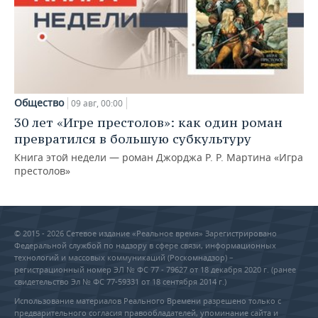
Общество
09 авг, 00:00
30 лет «Игре престолов»: как один роман
превратился в большую субкультуру
Книга этой недели — роман Джорджа Р. Р. Мартина «Игра
престолов»
© 2015 - 2026 Сетевое издание «Реальное время» Зарегистрировано
Федеральной службой по надзору в сфере связи, информационных
технологий и массовых коммуникаций (Роскомнадзор) –
регистрационный номер ЭЛ № ФС 77 - 79627 от 18 декабря 2020 г. (ранее
свидетельство Эл № ФС 77-59331 от 18 сентября 2014 г.)
Использование материалов Реального Времени разрешено только с
предварительного согласия правообладателей, упоминание сайта и