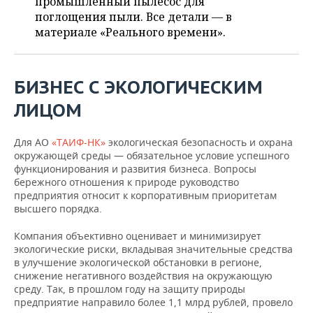
промышленный пылесос для
ВОДНЫЕ ВИДЫ СПОРТА
ОБРАЗОВАНИЕ
поглощения пыли. Все детали — в
материале «Реального времени».
ХОККЕЙ С МЯЧОМ
ПРОИСШЕСТВИЯ
БИЗНЕС С ЭКОЛОГИЧЕСКИМ
ЛИЦОМ
Для АО
«ТАИФ-НК»
экологическая безопасность и охрана
окружающей среды — обязательное условие успешного
функционирования и развития бизнеса. Вопросы
бережного отношения к природе руководство
предприятия относит к корпоративным приоритетам
высшего порядка.
Компания объективно оценивает и минимизирует
экологические риски, вкладывая значительные средства
в улучшение экологической обстановки в регионе,
снижение негативного воздействия на окружающую
среду. Так, в прошлом году на защиту природы
предприятие направило более 1,1 млрд рублей, провело