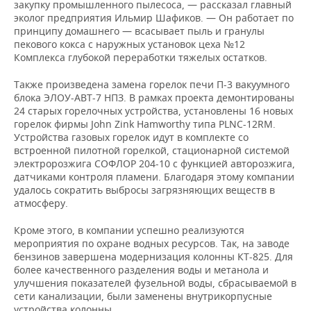
закупку промышленного пылесоса, — рассказал главный
эколог предприятия Ильмир Шафиков. — Он работает по
принципу домашнего — всасывает пыль и гранулы
пекового кокса с наружных установок цеха №12
Комплекса глубокой переработки тяжелых остатков.
Также произведена замена горелок печи П-3 вакуумного
блока ЭЛОУ-АВТ-7 НПЗ. В рамках проекта демонтированы
24 старых горелочных устройства, установлены 16 новых
горелок фирмы John Zink Hamworthy типа PLNC-12RM.
Устройства газовых горелок идут в комплекте со
встроенной пилотной горелкой, стационарной системой
электророзжига СОФЛОР 204-10 с функцией авторозжига,
датчиками контроля пламени. Благодаря этому компании
удалось сократить выбросы загрязняющих веществ в
атмосферу.
Кроме этого, в компании успешно реализуются
мероприятия по охране водных ресурсов. Так, на заводе
бензинов завершена модернизация колонны КТ-825. Для
более качественного разделения воды и метанола и
улучшения показателей фузельной воды, сбрасываемой в
сети канализации, были заменены внутрикорпусные
устройства колонны.