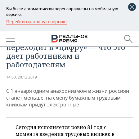
Вы были автоматически перенаправлены на мобильную
версию.
Перейти на полную версию
РЕГИОНЫ
ОБЩЕСТВО
«Трудовая биография»
БАШКОРТОСТАН
НОВОСТИ
переходит в «цифру» — что это
ТАТАРСТАН
АНАЛИТИКА
дает работникам и
работодателям
УДМУРТИЯ
НОВОСТИ АНАЛИТИКИ
ЭКОНОМИКА
14:00, 20.12.2019
ДЕКЛАРАЦИИ О ДОХОДАХ
НОВОСТИ ЭКОНОМИКИ
ПРОМЫШЛЕННОСТЬ
С 1 января одним анахронизмом в жизни россиян
КОРОЛИ ГОСЗАКАЗА ПФО
ФИНАНСЫ
НОВОСТИ
НЕДВИЖИМОСТЬ
станет меньше: на смену бумажным трудовым
ПРОМЫШЛЕННОСТИ
книжкам придут электронные
ВУЗЫ ТАТАРСТАНА
БАНКИ
НОВОСТИ НЕДВИЖИМОСТИ
АВТО
АГРОПРОМ
КОМУ ПРИНАДЛЕЖАТ
БЮДЖЕТ
НОВОСТИ АВТО
БИЗНЕС
ТОРГОВЫЕ ЦЕНТРЫ
МАШИНОСТРОЕНИЕ
Сегодня исполняется ровно 81 год с
ТАТАРСТАНА
момента введения трудовых книжек в
ИНВЕСТИЦИИ
НОВОСТИ БИЗНЕСА
ТЕХНОЛОГИИ