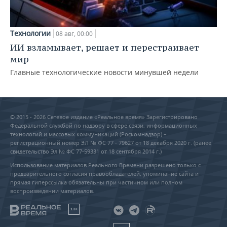
Технологии
08 авг, 00:00
ИИ взламывает, решает и перестраивает
мир
Главные технологические новости минувшей недели
© 2015 - 2026 Сетевое издание «Реальное время» Зарегистрировано
Федеральной службой по надзору в сфере связи, информационных
технологий и массовых коммуникаций (Роскомнадзор) –
регистрационный номер ЭЛ № ФС 77 - 79627 от 18 декабря 2020 г. (ранее
свидетельство Эл № ФС 77-59331 от 18 сентября 2014 г.)
Использование материалов Реального Времени разрешено только с
предварительного согласия правообладателей, упоминание сайта и
прямая гиперссылка обязательны при частичном или полном
воспроизведении материалов.
18+