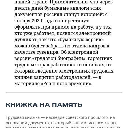
нашей стране. Примечательно, что через
НЕФТЕХИМИЯ
десять дней бумажные аналоги этих
РОЗНИЧНАЯ ТОРГОВЛЯ
НОВОСТИ ТЕХНОЛОГИЙ
МЕРОПРИЯТИЯ
документов россиян станут историей: с 1
НЕФТЬ
января 2020 года их перестанут
ТРАНСПОРТ
IT
НОВОСТИ МЕРОПРИЯТИЙ
СПОРТ
оформлять при приеме на работу, а у тех,
ОПК
кто уже работает, появится электронный
УСЛУГИ
МЕДИА
ВЫЕЗДНАЯ РЕДАКЦИЯ
НОВОСТИ СПОРТА
ОБЩЕСТВО
дубликат, так что «бумажную версию»
ЭНЕРГЕТИКА
можно будет забрать из отдела кадров в
ТЕЛЕКОММУНИКАЦИИ
БИЗНЕС-БРАНЧИ
ФУТБОЛ
НОВОСТИ ОБЩЕСТВА
ФОТОГАЛЕРЕЯ
качестве сувенира. Об электронной
версии «трудовой биографии», гарантиях
ONLINE-КОНФЕРЕНЦИИ
ХОККЕЙ
ВЛАСТЬ
СЮЖЕТЫ
трудовых прав работников и ошибках, от
которых введение электронных трудовых
ОТКРЫТАЯ ЛЕКЦИЯ
БАСКЕТБОЛ
ИНФРАСТРУКТУРА
СПРАВОЧНИК
книжек защитит работодателей, — в
материале «Реального времени».
ВОЛЕЙБОЛ
ИСТОРИЯ
СПИСОК ПЕРСОН
ПОЛНАЯ ВЕРСИЯ
КИБЕРСПОРТ
КУЛЬТУРА
СПИСОК КОМПАНИЙ
КНИЖКА НА ПАМЯТЬ
ФИГУРНОЕ КАТАНИЕ
МЕДИЦИНА
Трудовая книжка — наследие советского прошлого: на
основании документа, в который заносились все этапы