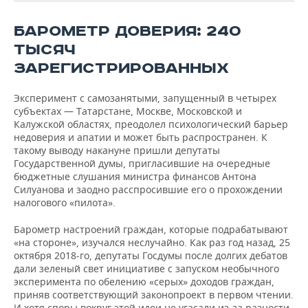
ВОДНЫЕ ВИДЫ СПОРТА
ОБРАЗОВАНИЕ
БАРОМЕТР ДОВЕРИЯ: 240
ХОККЕЙ С МЯЧОМ
ПРОИСШЕСТВИЯ
ТЫСЯЧ
ЗАРЕГИСТРИРОВАННЫХ
Эксперимент с самозанятыми, запущенный в четырех
субъектах — Татарстане, Москве, Московской и
Калужской областях, преодолел психологический барьер
недоверия и апатии и может быть распространен. К
такому выводу накануне пришли депутаты
Государственной думы, пригласившие на очередные
бюджетные слушания министра финансов Антона
Силуанова и заодно расспросившие его о прохождении
налогового «пилота».
Барометр настроений граждан, которые подрабатывают
«на стороне», изучался неслучайно. Как раз год назад, 25
октября 2018-го, депутаты Госдумы после долгих дебатов
дали зеленый свет инициативе с запуском необычного
эксперимента по обелению «серых» доходов граждан,
приняв соответствующий законопроект в первом чтении.
И хотя споры вокруг этой идеи не угасали из-за разности