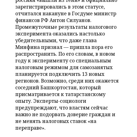
россиян «вышли из тени» и официально
НЕФТЕХИМИЯ
зарегистрировались в этом статусе,
РОЗНИЧНАЯ ТОРГОВЛЯ
НОВОСТИ ТЕХНОЛОГИЙ
МЕРОПРИЯТИЯ
отчитался накануне в Госдуме министр
НЕФТЬ
финансов РФ Антон Силуанов.
ТРАНСПОРТ
IT
НОВОСТИ МЕРОПРИЯТИЙ
СПОРТ
Промежуточные результаты налогового
ОПК
эксперимента оказались настолько
УСЛУГИ
МЕДИА
ВЫЕЗДНАЯ РЕДАКЦИЯ
НОВОСТИ СПОРТА
ОБЩЕСТВО
убедительными, что даже глава
ЭНЕРГЕТИКА
Минфина признал — пришла пора его
ТЕЛЕКОММУНИКАЦИИ
БИЗНЕС-БРАНЧИ
ФУТБОЛ
НОВОСТИ ОБЩЕСТВА
распространить. По его словам, в новом
ФОТОГАЛЕРЕЯ
году к эксперименту со специальным
налоговым режимом для самозанятых
ONLINE-КОНФЕРЕНЦИИ
ХОККЕЙ
ВЛАСТЬ
СЮЖЕТЫ
планируется подключить 13 новых
регионов. Возможно, среди них окажется
ОТКРЫТАЯ ЛЕКЦИЯ
БАСКЕТБОЛ
ИНФРАСТРУКТУРА
СПРАВОЧНИК
соседний Башкортостан, который
присматривается к татарстанскому
ВОЛЕЙБОЛ
ИСТОРИЯ
СПИСОК ПЕРСОН
ПОЛНАЯ ВЕРСИЯ
опыту. Эксперты-социологи
предупреждают, что властям сейчас
КИБЕРСПОРТ
КУЛЬТУРА
СПИСОК КОМПАНИЙ
важно не подорвать доверие граждан и
не менять налоговых ставок «на
ФИГУРНОЕ КАТАНИЕ
МЕДИЦИНА
переправе».