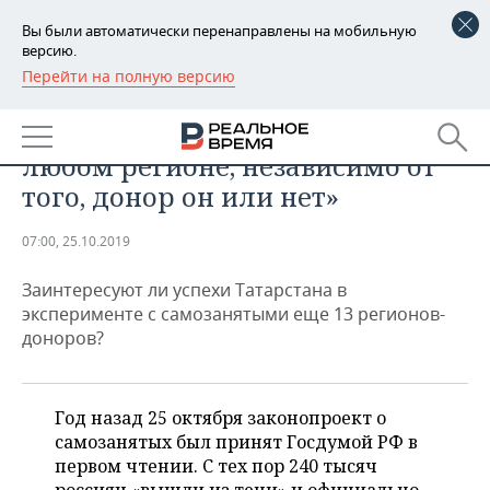
Вы были автоматически перенаправлены на мобильную
версию.
Перейти на полную версию
РЕГИОНЫ
ЭКОНОМИКА
«Этот режим найдет отклик в
БАШКОРТОСТАН
НОВОСТИ
любом регионе, независимо от
ТАТАРСТАН
АНАЛИТИКА
того, донор он или нет»
УДМУРТИЯ
НОВОСТИ АНАЛИТИКИ
ЭКОНОМИКА
07:00, 25.10.2019
ДЕКЛАРАЦИИ О ДОХОДАХ
НОВОСТИ ЭКОНОМИКИ
ПРОМЫШЛЕННОСТЬ
Заинтересуют ли успехи Татарстана в
эксперименте с самозанятыми еще 13 регионов-
КОРОЛИ ГОСЗАКАЗА ПФО
ФИНАНСЫ
НОВОСТИ
НЕДВИЖИМОСТЬ
доноров?
ПРОМЫШЛЕННОСТИ
ВУЗЫ ТАТАРСТАНА
БАНКИ
НОВОСТИ НЕДВИЖИМОСТИ
АВТО
АГРОПРОМ
Год назад 25 октября законопроект о
КОМУ ПРИНАДЛЕЖАТ
БЮДЖЕТ
НОВОСТИ АВТО
БИЗНЕС
самозанятых был принят Госдумой РФ в
ТОРГОВЫЕ ЦЕНТРЫ
МАШИНОСТРОЕНИЕ
ТАТАРСТАНА
первом чтении. С тех пор 240 тысяч
ИНВЕСТИЦИИ
НОВОСТИ БИЗНЕСА
ТЕХНОЛОГИИ