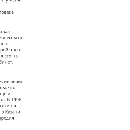
ловека
зывал
изнесом не
нных
тройство в
л его на
бинет.
, не верил.
ом, что
еще и
на. В 1996
гоги на
 в Казани
чредил