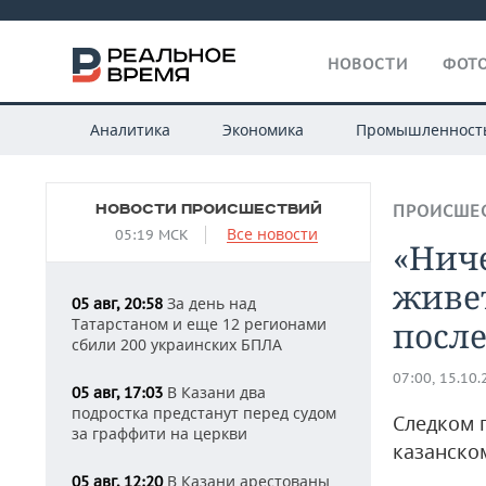
НОВОСТИ
ФОТО
Аналитика
Экономика
Промышленност
НОВОСТИ ПРОИСШЕСТВИЙ
ПРОИСШЕ
Все новости
05:19 МСК
«Ниче
живет
За день над
05 авг, 20:58
Татарстаном и еще 12 регионами
посл
сбили 200 украинских БПЛА
07:00, 15.10
В Казани два
05 авг, 17:03
подростка предстанут перед судом
Следком 
за граффити на церкви
казанско
В Казани арестованы
05 авг, 12:20