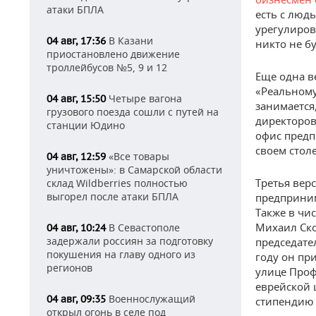
атаки БПЛА
есть с люд
урегулиров
В Казани
04 авг, 17:36
никто не бу
приостановлено движение
троллейбусов №5, 9 и 12
Еще одна в
«Реальному
Четыре вагона
04 авг, 15:50
занимается
грузового поезда сошли с путей на
директоров.
станции Юдино
офис предп
своем стол
«Все товары
04 авг, 12:59
уничтожены»: в Самарской области
Третья вер
склад Wildberries полностью
выгорел после атаки БПЛА
предприним
Также в чи
Михаил Ско
В Севастополе
04 авг, 10:24
задержали россиян за подготовку
председате
покушения на главу одного из
году он пр
регионов
улице Проф
еврейской 
Военнослужащий
04 авг, 09:35
стипендию 
открыл огонь в селе под