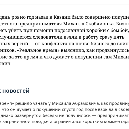
 день ровно год назад в Казани было совершено покуш
естного предпринимателя Михаила Скоблионка. Бизн
сь убить при помощи подосланной коробки с бомбой,
случившегося следователи взяли в работу сразу пять
ных версий — от конфликта на почве бизнеса до вой
ников. «Реальное время» выяснило, как продвинулос
вие за это время и что думает о покушении сам Миха
ович.
 новостей
время» решило узнать у Михаила Абрамовича, как продвин
и что он думает о покушении спустя год после взрыва в сво
Однако развернутой беседы не получилось — предпринимат
в заграничной поездке и ограничился коротким комментар