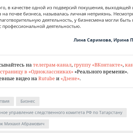
го, в качестве одной из подверсий покушения, выходящей 
 на почве бизнеса, называлась личная неприязнь. Несмотр
аготворительную деятельность, у бизнесмена могли быть 
с профессиональной деятельностью.
Лина Саримова, Ирина 
сывайтесь на
телеграм-канал
,
группу «ВКонтакте»
,
кан
страницу в «Одноклассниках»
«Реального времени».
евные видео на
Rutube
и
«Дзене»
.
твия
Бизнес
ное управление следственного комитета РФ по Татарстану
ок Михаил Абрамович