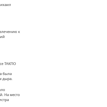
Михаил
ивлечению к
ший
исе ТАКПО
а была
м дыра.
ило
й. На место
истра