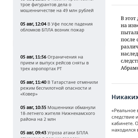
трое фигурантов дела о
мошенничестве на 49 млн рублей
В этот
В Уфе после падения
05 авг, 12:04
на изв
обломков БПЛА возник пожар
пытали
после 
различ
наслед
Ограничения на
05 авг, 11:56
следст
прием и выпуск рейсов сняты в
Абрам
трех аэропортах РТ
В Татарстане отменили
05 авг, 11:40
режим беспилотной опасности и
«Ковер»
Никаких
Мошенники обманули
05 авг, 10:35
«Реальное 
18-летнего жителя Нижнекамского
следствие 
района на 2 млн
кабинете. 
находился 
Угроза атаки БПЛА
05 авг, 09:43