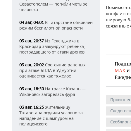
Севастополем — погибли четыре
Помимо это
человека
конфликтов
широкую бл
В Татарстане объявлен
04 авг, 04:01
связанные 
режим беспилотной опасности
Из Геленджика в
03 авг, 20:37
Краснодар эвакуируют ребенка,
пострадавшего от атаки дронов
Подпи
Состояние раненых
03 авг, 20:02
MAX
и
при атаке БПЛА в Удмуртии
оценивается как тяжелое
Ежедн
На трассе Казань —
03 авг, 18:50
Ульяновск загорелась фура
Происшес
Жительницу
03 авг, 16:25
Следствен
Татарстана осудили условно за
нападение с шампуром на
Скоблион
полицейского