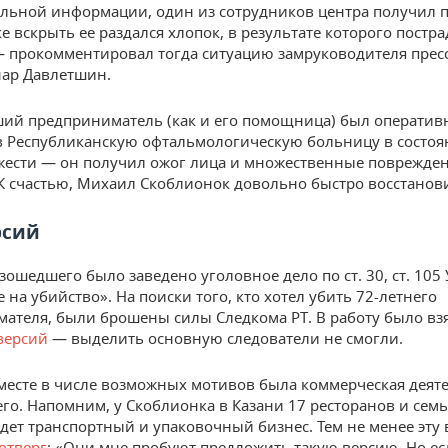
льной информации, один из сотрудников центра получил п
е вскрыть ее раздался хлопок, в результате которого постр
— прокомментировал тогда ситуацию замруководителя прес
ар Давлетшин.
ий предприниматель (как и его помощница) был оператив
в Республиканскую офтальмологическую больницу в состо
жести — он получил ожог лица и множественные поврежде
К счастью, Михаил Скоблионок довольно быстро восстанов
рсий
зошедшего было заведено уголовное дело по ст. 30, ст. 105
на убийство». На поиски того, кто хотел убить 72-летнего
ателя, были брошены силы Следкома РТ. В работу было взя
версий
— выделить основную следователи не смогли.
месте в числе возможных мотивов была коммерческая деят
го. Напомним, у Скоблионка в Казани 17 ресторанов и семь
едет транспортный и упаковочный бизнес. Тем не менее эту
отверг
: «Они мне пробуют предложить такую версию. Но ес