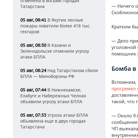
отменена в восьми городах
— Ничего о
Татарстана
Скоблионок
В Якутии лесные
05 авг, 08:41
пожары охватили более 418 тыс.
Кратким бы
гектаров
— Дело при
В Казани и
05 авг, 08:30
уголовной 
Зеленодольске отменили угрозу
помощник р
атаки БПЛА
Бомба в
Над Татарстаном сбили
05 авг, 08:24
БПЛА — Минобороны РФ
Вспомним, 
прогремел
В Нижнекамске,
05 авг, 07:44
доставленн
Елабуге и Набережных Челнах
такой, что
объявили угрозу атаки БПЛА
Угроза атаки БПЛА
05 авг, 07:33
— Около 9.
объявлена еще в двух городах
сообщение 
Татарстана
ЧП выехала
внутренних