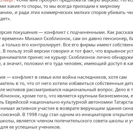
ьми какие-то споры, то мы всегда приходим к мирному
анию, и ради этих коммерческих мелких споров убивать че
дет».
ерсия покушения — конфликт с подчиненными. Как расска
 времени» Михаил Скоблионок, сам он давно пенсионер, б
, а только его контролирует. Все его фирмы имеют собстве
 В пользу этой версии говорил и тот факт, что взрывное ус
ринимателя принес не курьер: Скоблионок лично обнаружи
е, а значит, положил его туда человек, имеющий доступ в ка
сия — конфликт в семье или война наследников, хотя сам
атель в то, что от него хотели избавиться собственные дети
сле мотивов рассматривался национальный вопрос. Дело в т
блионок, кроме того, что является крупным бизнесменом, 
ль Еврейской национально-культурной автономии Татарста
инимал активное участие в возврате верующим здания сина
союзной. В 1998 году стал одним из инициаторов открытия
школы, является членом попечительского совета школы и у
для ее успешных учеников.