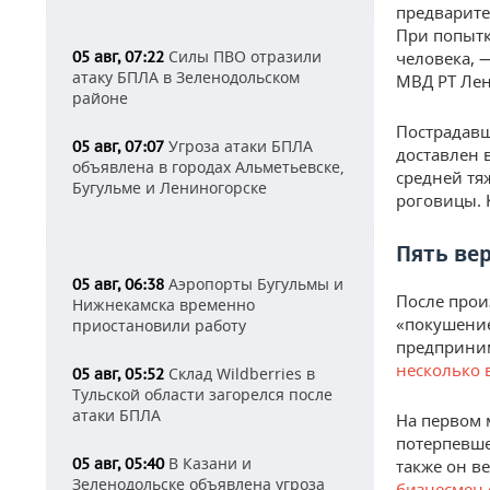
предварите
При попытк
Силы ПВО отразили
05 авг, 07:22
человека, 
атаку БПЛА в Зеленодольском
МВД РТ Лен
районе
Пострадавш
Угроза атаки БПЛА
05 авг, 07:07
доставлен 
объявлена в городах Альметьевске,
средней тя
Бугульме и Лениногорске
роговицы. 
Пять ве
Аэропорты Бугульмы и
05 авг, 06:38
После прои
Нижнекамска временно
«покушение 
приостановили работу
предприним
несколько 
Склад Wildberries в
05 авг, 05:52
Тульской области загорелся после
атаки БПЛА
На первом 
потерпевше
В Казани и
05 авг, 05:40
также он в
Зеленодольске объявлена угроза
бизнесмен 