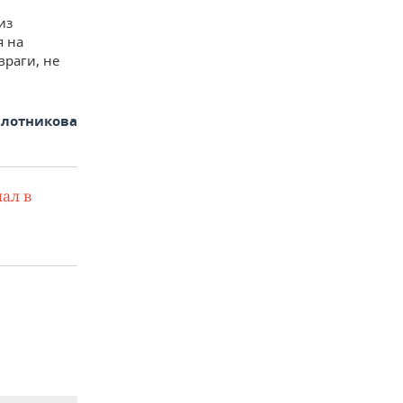
из
я на
враги, не
Плотникова
ал в