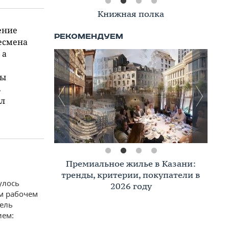
Книжная полка
ение
есмена
 а
ны
ь
ил
Премиальное жилье в Казани:
тренды, критерии, покупатели в
улось
2026 году
ем рабочем
ель
ием: