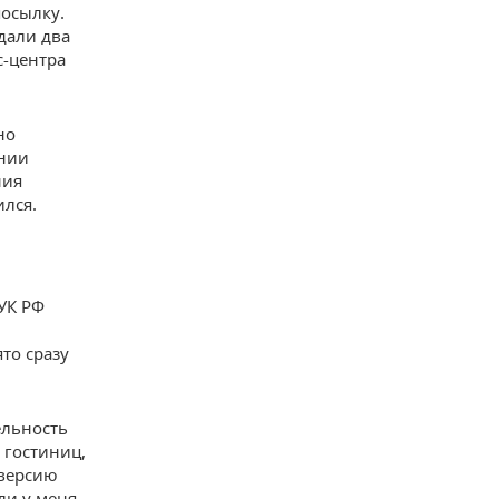
осылку.
адали два
с-центра
но
янии
ния
ился.
 УК РФ
то сразу
ельность
 гостиниц,
 версию
ли у меня