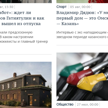
Спорт
вг, 15:30
05 авг, 00:00
абот»: ждет ли
Владимир Дядюн: «У м
ов Гатиятулин и как
первый дом — это Омск
» вышел из отпуска
— Казань»
чали предсезонную
Интервью с экс-нападающим 
 В каком настроении
звездном периоде казанского 
хоккеисты и главный тренер
Общество
27 июл, 00:00