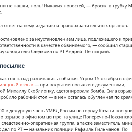
ни не нашли, ноль! Никаких новостей, — бросил в трубку 
.
л ответ нашему изданию и правоохранительных органов:
остановлено за неустановлением лица, подлежащего к пр
ответственности в качестве обвиняемого, — сообщил стар
уководителя Следкома по РТ Андрей Шептицкий.
 посылке
как год назад развивались события. Утром 15 октября в оф
 мощный взрыв
— при вскрытии посылки с документами,
ой Михаилу Скоблионку, сдетонировала бомба. Сила взрыв
 пробило рабочий стол — в нем осталась обугленная по края
00 в дежурную часть УМВД России по городу Казани поступ
о взрыве в офисном центре на улице Поперечно-Ноксинско
 следственно-оперативная группа, а также заместитель мин
 дел по РТ — начальник полиции Рафаиль Гильманов. По