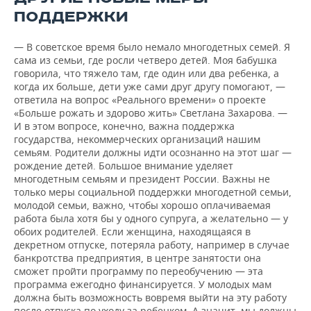
ПОДДЕРЖКИ
— В советское время было немало многодетных семей. Я
сама из семьи, где росли четверо детей. Моя бабушка
говорила, что тяжело там, где один или два ребенка, а
когда их больше, дети уже сами друг другу помогают, —
ответила на вопрос «Реального времени» о проекте
«Больше рожать и здорово жить» Светлана Захарова. —
И в этом вопросе, конечно, важна поддержка
государства, некоммерческих организаций нашим
семьям. Родители должны идти осознанно на этот шаг —
рождение детей. Большое внимание уделяет
многодетным семьям и президент России. Важны не
только меры социальной поддержки многодетной семьи,
молодой семьи, важно, чтобы хорошо оплачиваемая
работа была хотя бы у одного супруга, а желательно — у
обоих родителей. Если женщина, находящаяся в
декретном отпуске, потеряла работу, например в случае
банкротства предприятия, в центре занятости она
сможет пройти программу по переобучению — эта
программа ежегодно финансируется. У молодых мам
должна быть возможность вовремя выйти на эту работу
после отпуска по уходу за ребенком. А значит, мы должны