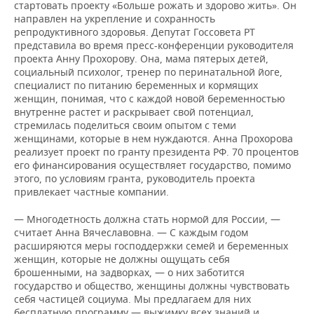
стартовать проекту «Больше рожать и здорово жить». Он
направлен на укрепление и сохранность
репродуктивного здоровья. Депутат Госсовета РТ
представила во время пресс-конференции руководителя
проекта Анну Прохорову. Она, мама пятерых детей,
социальный психолог, тренер по перинатальной йоге,
специалист по питанию беременных и кормящих
женщин, понимая, что с каждой новой беременностью
внутренне растет и раскрывает свой потенциал,
стремилась поделиться своим опытом с теми
женщинами, которые в нем нуждаются. Анна Прохорова
реализует проект по гранту президента РФ. 70 процентов
его финансирования осуществляет государство, помимо
этого, по условиям гранта, руководитель проекта
привлекает частные компании.
— Многодетность должна стать нормой для России, —
считает Анна Вячеславовна. — С каждым годом
расширяются меры господдержки семей и беременных
женщин, которые не должны ощущать себя
брошенными, на задворках, — о них заботится
государство и общество, женщины должны чувствовать
себя частицей социума. Мы предлагаем для них
бесплатную программу — выжимку всех знаний и