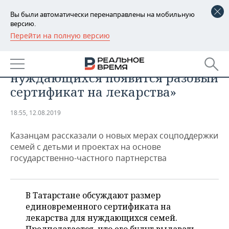
Вы были автоматически перенаправлены на мобильную
версию.
Перейти на полную версию
РЕГИОНЫ
ОБЩЕСТВО
Светлана Захарова: «Для
БАШКОРТОСТАН
НОВОСТИ
нуждающихся появится разовый
ТАТАРСТАН
АНАЛИТИКА
сертификат на лекарства»
УДМУРТИЯ
НОВОСТИ АНАЛИТИКИ
ЭКОНОМИКА
18:55, 12.08.2019
ДЕКЛАРАЦИИ О ДОХОДАХ
НОВОСТИ ЭКОНОМИКИ
ПРОМЫШЛЕННОСТЬ
Казанцам рассказали о новых мерах соцподдержки
семей с детьми и проектах на основе
КОРОЛИ ГОСЗАКАЗА ПФО
ФИНАНСЫ
НОВОСТИ
НЕДВИЖИМОСТЬ
государственно-частного партнерства
ПРОМЫШЛЕННОСТИ
ВУЗЫ ТАТАРСТАНА
БАНКИ
НОВОСТИ НЕДВИЖИМОСТИ
АВТО
АГРОПРОМ
В Татарстане обсуждают размер
КОМУ ПРИНАДЛЕЖАТ
БЮДЖЕТ
НОВОСТИ АВТО
БИЗНЕС
единовременного сертификата на
ТОРГОВЫЕ ЦЕНТРЫ
МАШИНОСТРОЕНИЕ
ТАТАРСТАНА
лекарства для нуждающихся семей.
ИНВЕСТИЦИИ
НОВОСТИ БИЗНЕСА
ТЕХНОЛОГИИ