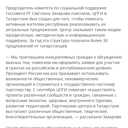
ВОДНЫЕ ВИДЫ СПОРТА
ОБРАЗОВАНИЕ
Председатель комитета по социальной поддержке
Госсовета РТ Светлана Захарова пояснила, ЦПГИ в
ХОККЕЙ С МЯЧОМ
ПРОИСШЕСТВИЯ
Татарстане был создан для того, чтобы помогать
активным жителям республики реализовывать их
актуальные предложения. Центр оказывает таким людям
юридическую, методическую и информационную
поддержку. За год эта структура получила более 30
предложений от татарстанцев.
— Мы приглашаем инициативных граждан к обсуждению
важных тем, помогаем им оформлять заявки для участия
в грантах на российском и республиканском уровнях.
Президент России как раз призывает использовать
возможности общественных, некоммерческих
организаций и стремиться к государственно-частному
партнерству. С сентября ЦПГИ помогает осуществлять
проекты различных сообществ и граждан, связанные с
вопросами экологии, здоровья, внутреннего туризма,
развития территорий. Партнерами центра в Татарстане
выступают различные общественные, творческие,
благотворительные организации, — рассказала Захарова.
Центр организовал образовательные курсы по основам