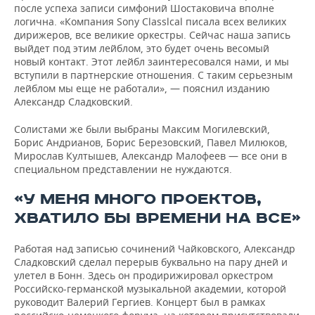
после успеха записи симфоний Шостаковича вполне
логична. «Компания Sony Classlcal писала всех великих
дирижеров, все великие оркестры. Сейчас наша запись
выйдет под этим лейблом, это будет очень весомый
новый контакт. Этот лейбл заинтересовался нами, и мы
вступили в партнерские отношения. С таким серьезным
лейблом мы еще не работали», — пояснил изданию
Александр Сладковский.
Солистами же были выбраны Максим Могилевский,
Борис Андрианов, Борис Березовский, Павел Милюков,
Мирослав Култышев, Александр Малофеев — все они в
специальном представлении не нуждаются.
«У МЕНЯ МНОГО ПРОЕКТОВ,
ХВАТИЛО БЫ ВРЕМЕНИ НА ВСЕ»
Работая над записью сочинений Чайковского, Александр
Сладковский сделал перерыв буквально на пару дней и
улетел в Бонн. Здесь он продирижировал оркестром
Российско-германской музыкальной академии, которой
руководит Валерий Гергиев. Концерт был в рамках