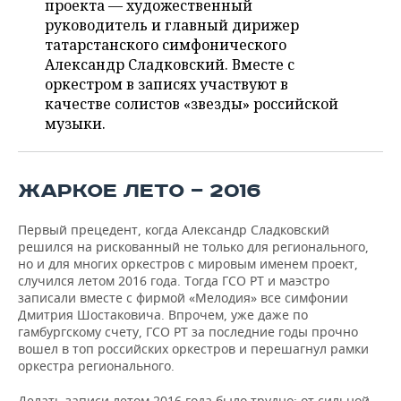
проекта — художественный
НЕФТЕХИМИЯ
руководитель и главный дирижер
РОЗНИЧНАЯ ТОРГОВЛЯ
НОВОСТИ ТЕХНОЛОГИЙ
МЕРОПРИЯТИЯ
татарстанского симфонического
НЕФТЬ
Александр Сладковский. Вместе с
ТРАНСПОРТ
IT
НОВОСТИ МЕРОПРИЯТИЙ
СПОРТ
оркестром в записях участвуют в
ОПК
качестве солистов «звезды» российской
УСЛУГИ
МЕДИА
ВЫЕЗДНАЯ РЕДАКЦИЯ
НОВОСТИ СПОРТА
ОБЩЕСТВО
музыки.
ЭНЕРГЕТИКА
ТЕЛЕКОММУНИКАЦИИ
БИЗНЕС-БРАНЧИ
ФУТБОЛ
НОВОСТИ ОБЩЕСТВА
ФОТОГАЛЕРЕЯ
ЖАРКОЕ ЛЕТО — 2016
ONLINE-КОНФЕРЕНЦИИ
ХОККЕЙ
ВЛАСТЬ
СЮЖЕТЫ
Первый прецедент, когда Александр Сладковский
ОТКРЫТАЯ ЛЕКЦИЯ
БАСКЕТБОЛ
ИНФРАСТРУКТУРА
СПРАВОЧНИК
решился на рискованный не только для регионального,
но и для многих оркестров с мировым именем проект,
ВОЛЕЙБОЛ
ИСТОРИЯ
СПИСОК ПЕРСОН
ПОЛНАЯ ВЕРСИЯ
случился летом 2016 года. Тогда ГСО РТ и маэстро
записали вместе с фирмой «Мелодия» все симфонии
Дмитрия Шостаковича. Впрочем, уже даже по
КИБЕРСПОРТ
КУЛЬТУРА
СПИСОК КОМПАНИЙ
гамбургскому счету, ГСО РТ за последние годы прочно
вошел в топ российских оркестров и перешагнул рамки
ФИГУРНОЕ КАТАНИЕ
МЕДИЦИНА
оркестра регионального.
Делать записи летом 2016 года было трудно: от сильной