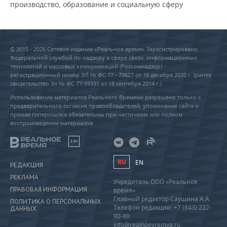
производство, образование и социальную сферу
© 2015 - 2026 Сетевое издание «Реальное время» Зарегистрировано
Федеральной службой по надзору в сфере связи, информационных
технологий и массовых коммуникаций (Роскомнадзор) –
регистрационный номер ЭЛ № ФС 77 - 79627 от 18 декабря 2020 г. (ранее
свидетельство Эл № ФС 77-59331 от 18 сентября 2014 г.)
Использование материалов Реального Времени разрешено только с
предварительного согласия правообладателей, упоминание сайта и
прямая гиперссылка обязательны при частичном или полном
воспроизведении материалов.
18+
RU
EN
РЕДАКЦИЯ
РЕКЛАМА
Учредитель ООО «Реальное
ПРАВОВАЯ ИНФОРМАЦИЯ
время»
Главный редактор Саушина А.А.
ПОЛИТИКА О ПЕРСОНАЛЬНЫХ
Телефон редакции: +7 (843) 222-
ДАННЫХ
90-80
info@realnoevremya.ru