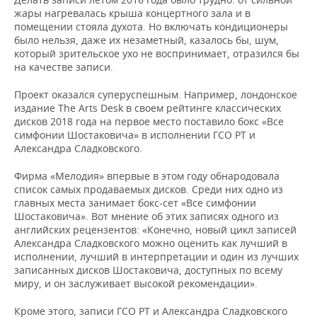
ВОДНЫЕ ВИДЫ СПОРТА
ОБРАЗОВАНИЕ
жары нагревалась крыша концертного зала и в
помещении стояла духота. Но включать кондиционеры
ХОККЕЙ С МЯЧОМ
ПРОИСШЕСТВИЯ
было нельзя, даже их незаметный, казалось бы, шум,
который зрительское ухо не воспринимает, отразился бы
на качестве записи.
Проект оказался суперуспешным. Например, лондонское
издание The Arts Desk в своем рейтинге классических
дисков 2018 года на первое место поставило бокс «Все
симфонии Шостаковича» в исполнении ГСО РТ и
Александра Сладковского.
Фирма «Мелодия» впервые в этом году обнародовала
список самых продаваемых дисков. Среди них одно из
главных места занимает бокс-сет «Все симфонии
Шостаковича». Вот мнение об этих записях одного из
английских рецензентов: «Конечно, новый цикл записей
Александра Сладковского можно оценить как лучший в
исполнении, лучший в интерпретации и один из лучших
записанных дисков Шостаковича, доступных по всему
миру, и он заслуживает высокой рекомендации».
Кроме этого, записи ГСО РТ и Александра Сладковского