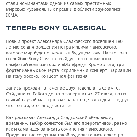
стали номинантами одной из самых престижных
мировых музыкальных премий в области звукозаписи
ICMA.
ТЕПЕРЬ SONY CLASSICAL
Новый проект Александра Сладковского посвящен 180-
летию со дня рождения Петра Ильича Чайковского,
которое мир будет отмечать в будущем году. На этот раз
на лейбле Sony Classical выйдут шесть номерных
симфоний композитора и «Манфред». Кроме этого, три
фортепианных концерта, скрипичный концерт, Вариации
на тему рококо, Концертная фантазия.
Запись проходит в течение двух недель в ГБКЗ им. С.
Сайдашева. Работа должна завершиться 27 июля, но на
всякий случай маэстро взял запас еще в два дня — вдруг
что-то придется «подчистить».
Как рассказал Александр Сладковский «Реальному
времени», выбор солистов был его прерогативой, равно
как и сама идея записать сочинения Чайковского.
Продолжение создания такой аудиолетописи оркестра