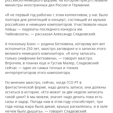
российско-немецкого форума, на котором присутствовали
министры иностранных дел России и Германии.
«Я не первый год работаю с этим коллективом, у нас было
полтора дня репетиций и концерт, состоящий из музыки
российских и немецких композиторов. Участвовали наши
певцы — лауреаты последнего конкурса им.
Чайковского», — рассказал Александр Сладковский.
А поскольку Бонн — родина Бетховена, которому вот-вот
исполнится 250 лет, маэстро заговорил и о записях этого
великого немецкого композитора. «Я хочу записать
только симфонии Бетховена», — говорит маэстро.
Впрочем, в планах еще и Густав Малер, Сладковский
сейчас — один из самых точных и тонких
интерпретаторов этого композитора.
По мнению маэстро, сейчас, когда ГСО РТ в
фантастической форме, надо делать записи, они должны
остаться в истории. «Кто может за две недели записать
такой цикл? А мы можем, значит надо делать пока есть
силы и задор. Погода нам в этом году способствует, три
года назад жара была дикая, крыша раскалялась, и в зале
нечем было дышать», — говорит Сладковский.