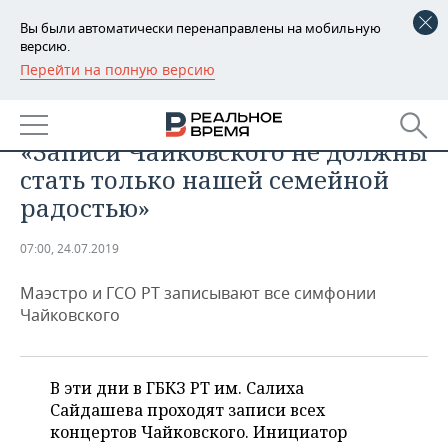
Вы были автоматически перенаправлены на мобильную
версию.
Перейти на полную версию
РЕГИОНЫ
ОБЩЕСТВО
Александр Сладковский:
БАШКОРТОСТАН
НОВОСТИ
«Записи Чайковского не должны
ТАТАРСТАН
АНАЛИТИКА
стать только нашей семейной
радостью»
УДМУРТИЯ
НОВОСТИ АНАЛИТИКИ
ЭКОНОМИКА
07:00, 24.07.2019
ДЕКЛАРАЦИИ О ДОХОДАХ
НОВОСТИ ЭКОНОМИКИ
ПРОМЫШЛЕННОСТЬ
Маэстро и ГСО РТ записывают все симфонии
КОРОЛИ ГОСЗАКАЗА ПФО
ФИНАНСЫ
НОВОСТИ
НЕДВИЖИМОСТЬ
Чайковского
ПРОМЫШЛЕННОСТИ
ВУЗЫ ТАТАРСТАНА
БАНКИ
НОВОСТИ НЕДВИЖИМОСТИ
АВТО
АГРОПРОМ
В эти дни в ГБКЗ РТ им. Салиха
КОМУ ПРИНАДЛЕЖАТ
БЮДЖЕТ
НОВОСТИ АВТО
БИЗНЕС
ТОРГОВЫЕ ЦЕНТРЫ
МАШИНОСТРОЕНИЕ
Сайдашева проходят записи всех
ТАТАРСТАНА
концертов Чайковского. Инициатор
ИНВЕСТИЦИИ
НОВОСТИ БИЗНЕСА
ТЕХНОЛОГИИ