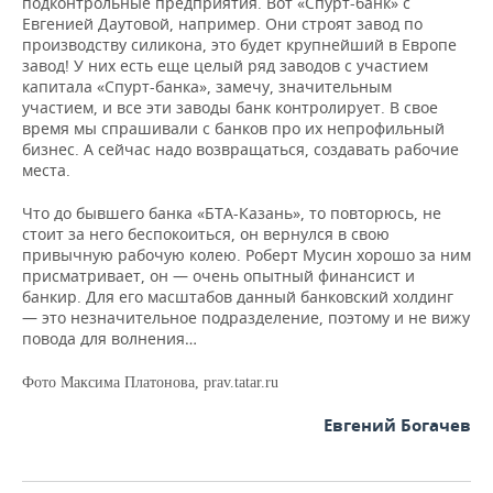
подконтрольные предприятия. Вот «Спурт-банк» с
Евгенией Даутовой, например. Они строят завод по
производству силикона, это будет крупнейший в Европе
завод! У них есть еще целый ряд заводов с участием
капитала «Спурт-банка», замечу, значительным
участием, и все эти заводы банк контролирует. В свое
время мы спрашивали с банков про их непрофильный
бизнес. А сейчас надо возвращаться, создавать рабочие
места.
Что до бывшего банка «БТА-Казань», то повторюсь, не
стоит за него беспокоиться, он вернулся в свою
привычную рабочую колею. Роберт Мусин хорошо за ним
присматривает, он — очень опытный финансист и
банкир. Для его масштабов данный банковский холдинг
— это незначительное подразделение, поэтому и не вижу
повода для волнения…
Фото Максима Платонова, prav.tatar.ru
Евгений Богачев