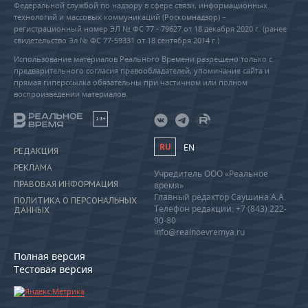
Федеральной службой по надзору в сфере связи, информационных
технологий и массовых коммуникаций (Роскомнадзор) –
регистрационный номер ЭЛ № ФС 77 - 79627 от 18 декабря 2020 г. (ранее
свидетельство Эл № ФС 77-59331 от 18 сентября 2014 г.)
Использование материалов Реального Времени разрешено только с
предварительного согласия правообладателей, упоминание сайта и
прямая гиперссылка обязательны при частичном или полном
воспроизведении материалов.
18+
RU
EN
РЕДАКЦИЯ
РЕКЛАМА
Учредитель ООО «Реальное
ПРАВОВАЯ ИНФОРМАЦИЯ
время»
Главный редактор Саушина А.А.
ПОЛИТИКА О ПЕРСОНАЛЬНЫХ
Телефон редакции: +7 (843) 222-
ДАННЫХ
90-80
info@realnoevremya.ru
Полная версия
Тестовая версия