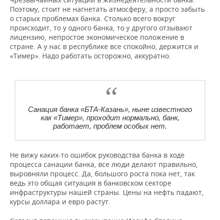
ВОДНЫЕ ВИДЫ СПОРТА
ОБРАЗОВАНИЕ
Поэтому, стоит не нагнетать атмосферу, а просто забыть
о старых проблемах банка. Столько всего вокруг
ХОККЕЙ С МЯЧОМ
ПРОИСШЕСТВИЯ
происходит, то у одного банка, то у другого отзывают
лицензию, непростое экономическое положение в
стране. А у нас в республике все спокойно, держится и
«Тимер». Надо работать осторожно, аккуратно.
Санация банка «БТА-Казань», ныне известного
как «Тимер», проходит нормально, банк,
работает, проблем особых нет.
Не вижу каких-то ошибок руководства банка в ходе
процесса санации банка, все люди делают правильно,
выровняли процесс. Да, большого роста пока нет, так
ведь это общая ситуация в банковском секторе
инфраструктуры нашей страны. Цены на нефть падают,
курсы доллара и евро растут.