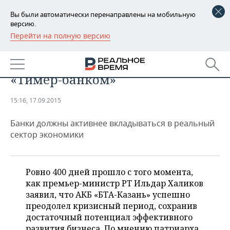
Вы были автоматически перенаправлены на мобильную
версию.
Перейти на полную версию
РЕГИОНЫ
Евгений Богачев: «Роберт Мусин
БАШКОРТОСТАН
НОВОСТИ
хорошо присматривает за
«Тимер-банком»
ТАТАРСТАН
АНАЛИТИКА
15:16, 17.09.2015
УДМУРТИЯ
НОВОСТИ АНАЛИТИКИ
ЭКОНОМИКА
Банки должны активнее вкладываться в реальный
ДЕКЛАРАЦИИ О ДОХОДАХ
НОВОСТИ ЭКОНОМИКИ
ПРОМЫШЛЕННОСТЬ
сектор экономики
КОРОЛИ ГОСЗАКАЗА ПФО
ФИНАНСЫ
НОВОСТИ
НЕДВИЖИМОСТЬ
ПРОМЫШЛЕННОСТИ
Ровно 400 дней прошло с того момента,
ВУЗЫ ТАТАРСТАНА
БАНКИ
НОВОСТИ НЕДВИЖИМОСТИ
АВТО
как премьер-министр РТ Ильдар Халиков
АГРОПРОМ
заявил, что АКБ «БТА-Казань» успешно
КОМУ ПРИНАДЛЕЖАТ
БЮДЖЕТ
НОВОСТИ АВТО
БИЗНЕС
преодолел кризисный период, сохранив
ТОРГОВЫЕ ЦЕНТРЫ
МАШИНОСТРОЕНИЕ
достаточный потенциал эффективного
ТАТАРСТАНА
ИНВЕСТИЦИИ
НОВОСТИ БИЗНЕСА
ТЕХНОЛОГИИ
развития бизнеса. По мнению патриарха