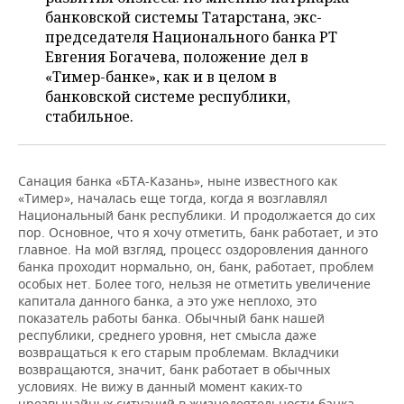
НЕФТЕХИМИЯ
банковской системы Татарстана, экс-
РОЗНИЧНАЯ ТОРГОВЛЯ
НОВОСТИ ТЕХНОЛОГИЙ
МЕРОПРИЯТИЯ
председателя Национального банка РТ
НЕФТЬ
Евгения Богачева, положение дел в
ТРАНСПОРТ
IT
НОВОСТИ МЕРОПРИЯТИЙ
СПОРТ
«Тимер-банке», как и в целом в
ОПК
банковской системе республики,
стабильное.
УСЛУГИ
МЕДИА
ВЫЕЗДНАЯ РЕДАКЦИЯ
НОВОСТИ СПОРТА
ОБЩЕСТВО
ЭНЕРГЕТИКА
ТЕЛЕКОММУНИКАЦИИ
БИЗНЕС-БРАНЧИ
ФУТБОЛ
НОВОСТИ ОБЩЕСТВА
ФОТОГАЛЕРЕЯ
Санация банка «БТА-Казань», ныне известного как
«Тимер», началась еще тогда, когда я возглавлял
ONLINE-КОНФЕРЕНЦИИ
ХОККЕЙ
ВЛАСТЬ
СЮЖЕТЫ
Национальный банк республики. И продолжается до сих
пор. Основное, что я хочу отметить, банк работает, и это
ОТКРЫТАЯ ЛЕКЦИЯ
БАСКЕТБОЛ
ИНФРАСТРУКТУРА
СПРАВОЧНИК
главное. На мой взгляд, процесс оздоровления данного
банка проходит нормально, он, банк, работает, проблем
ВОЛЕЙБОЛ
ИСТОРИЯ
СПИСОК ПЕРСОН
ПОЛНАЯ ВЕРСИЯ
особых нет. Более того, нельзя не отметить увеличение
капитала данного банка, а это уже неплохо, это
показатель работы банка. Обычный банк нашей
КИБЕРСПОРТ
КУЛЬТУРА
СПИСОК КОМПАНИЙ
республики, среднего уровня, нет смысла даже
возвращаться к его старым проблемам. Вкладчики
ФИГУРНОЕ КАТАНИЕ
МЕДИЦИНА
возвращаются, значит, банк работает в обычных
условиях. Не вижу в данный момент каких-то
чрезвычайных ситуаций в жизнедеятельности банка.