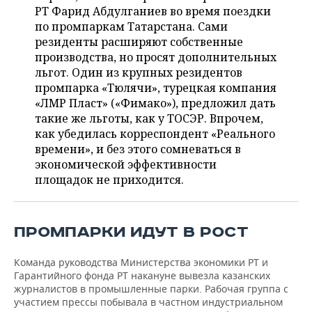
НЕФТЕХИМИЯ
РТ Фарид Абдулганиев во время поездки
РОЗНИЧНАЯ ТОРГОВЛЯ
НОВОСТИ ТЕХНОЛОГИЙ
по промпаркам Татарстана. Сами
МЕРОПРИЯТИЯ
НЕФТЬ
резиденты расширяют собственные
производства, но просят дополнительных
ТРАНСПОРТ
IT
НОВОСТИ МЕРОПРИЯТИЙ
СПОРТ
ОПК
льгот. Один из крупных резидентов
промпарка «Тюлячи», турецкая компания
УСЛУГИ
МЕДИА
ВЫЕЗДНАЯ РЕДАКЦИЯ
НОВОСТИ СПОРТА
ОБЩЕСТВО
ЭНЕРГЕТИКА
«ЛМР Пласт» («Фимако»), предложил дать
такие же льготы, как у ТОСЭР. Впрочем,
ТЕЛЕКОММУНИКАЦИИ
БИЗНЕС-БРАНЧИ
ФУТБОЛ
НОВОСТИ ОБЩЕСТВА
ФОТОГАЛЕРЕЯ
как убедилась корреспондент «Реального
времени», и без этого сомневаться в
ONLINE-КОНФЕРЕНЦИИ
ХОККЕЙ
ВЛАСТЬ
СЮЖЕТЫ
экономической эффективности
площадок не приходится.
ОТКРЫТАЯ ЛЕКЦИЯ
БАСКЕТБОЛ
ИНФРАСТРУКТУРА
СПРАВОЧНИК
ВОЛЕЙБОЛ
ИСТОРИЯ
СПИСОК ПЕРСОН
ПОЛНАЯ ВЕРСИЯ
ПРОМПАРКИ ИДУТ В РОСТ
КИБЕРСПОРТ
КУЛЬТУРА
СПИСОК КОМПАНИЙ
Команда руководства Министерства экономики РТ и
Гарантийного фонда РТ накануне вывезла казанских
ФИГУРНОЕ КАТАНИЕ
МЕДИЦИНА
журналистов в промышленные парки. Рабочая группа с
участием прессы побывала в частном индустриальном