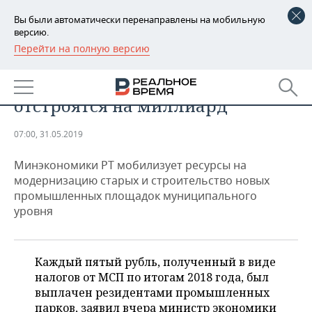
Вы были автоматически перенаправлены на мобильную
версию.
Перейти на полную версию
РЕГИОНЫ
ПРОМЫШЛЕННОСТЬ
Промпарки Татарстана
БАШКОРТОСТАН
НОВОСТИ
отстроятся на миллиард
ТАТАРСТАН
АНАЛИТИКА
07:00, 31.05.2019
УДМУРТИЯ
НОВОСТИ АНАЛИТИКИ
ЭКОНОМИКА
Минэкономики РТ мобилизует ресурсы на
ДЕКЛАРАЦИИ О ДОХОДАХ
НОВОСТИ ЭКОНОМИКИ
ПРОМЫШЛЕННОСТЬ
модернизацию старых и строительство новых
промышленных площадок муниципального
КОРОЛИ ГОСЗАКАЗА ПФО
ФИНАНСЫ
НОВОСТИ
НЕДВИЖИМОСТЬ
уровня
ПРОМЫШЛЕННОСТИ
ВУЗЫ ТАТАРСТАНА
БАНКИ
НОВОСТИ НЕДВИЖИМОСТИ
АВТО
АГРОПРОМ
Каждый пятый рубль, полученный в виде
КОМУ ПРИНАДЛЕЖАТ
БЮДЖЕТ
НОВОСТИ АВТО
БИЗНЕС
налогов от МСП по итогам 2018 года, был
ТОРГОВЫЕ ЦЕНТРЫ
МАШИНОСТРОЕНИЕ
выплачен резидентами промышленных
ТАТАРСТАНА
ИНВЕСТИЦИИ
НОВОСТИ БИЗНЕСА
ТЕХНОЛОГИИ
парков, заявил вчера министр экономики