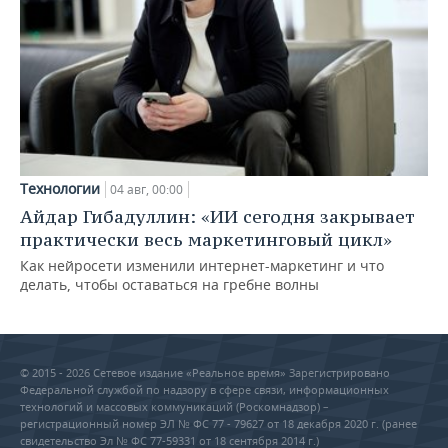
Технологии
04 авг, 00:00
Айдар Гибадуллин: «ИИ сегодня закрывает
практически весь маркетинговый цикл»
Как нейросети изменили интернет-маркетинг и что
делать, чтобы оставаться на гребне волны
© 2015 - 2026 Сетевое издание «Реальное время» Зарегистрировано
Федеральной службой по надзору в сфере связи, информационных
технологий и массовых коммуникаций (Роскомнадзор) –
регистрационный номер ЭЛ № ФС 77 - 79627 от 18 декабря 2020 г. (ранее
свидетельство Эл № ФС 77-59331 от 18 сентября 2014 г.)