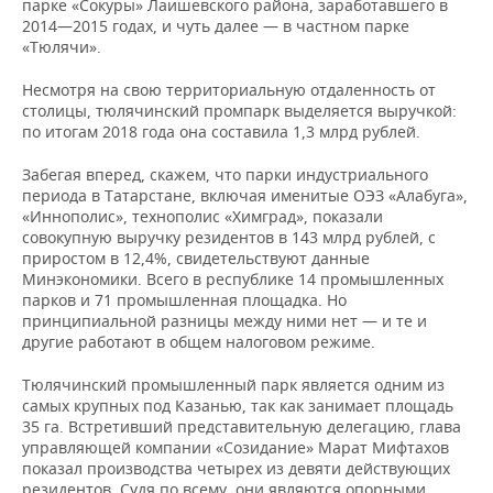
ВОДНЫЕ ВИДЫ СПОРТА
ОБРАЗОВАНИЕ
парке «Сокуры» Лаишевского района, заработавшего в
2014—2015 годах, и чуть далее — в частном парке
«Тюлячи».
ХОККЕЙ С МЯЧОМ
ПРОИСШЕСТВИЯ
Несмотря на свою территориальную отдаленность от
столицы, тюлячинский промпарк выделяется выручкой:
по итогам 2018 года она составила 1,3 млрд рублей.
Забегая вперед, скажем, что парки индустриального
периода в Татарстане, включая именитые ОЭЗ «Алабуга»,
«Иннополис», технополис «Химград», показали
совокупную выручку резидентов в 143 млрд рублей, с
приростом в 12,4%, свидетельствуют данные
Минэкономики. Всего в республике 14 промышленных
парков и 71 промышленная площадка. Но
принципиальной разницы между ними нет — и те и
другие работают в общем налоговом режиме.
Тюлячинский промышленный парк является одним из
самых крупных под Казанью, так как занимает площадь
35 га. Встретивший представительную делегацию, глава
управляющей компании «Созидание» Марат Мифтахов
показал производства четырех из девяти действующих
резидентов. Судя по всему, они являются опорными