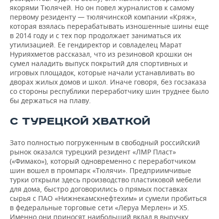
якорями Тюлячей. Но он повел журналистов к самому
первому резиденту — тюлячинской компании «Кряж»,
которая взялась перерабатывать изношенные шины еще
в 2014 году и с тех пор продолжает заниматься их
утилизацией. Ее гендиректор и совладелец Марат
Нурияхметов рассказал, что из резиновой крошки он
сумел наладить выпуск покрытий для спортивных и
игровых площадок, которые начали устанавливать во
дворах жилых домов и школ. Иначе говоря, без госзаказа
со стороны республики переработчику шин труднее было
бы держаться на плаву.
С ТУРЕЦКОЙ ХВАТКОЙ
Зато полностью погруженным в свободный российский
рынок оказался турецкий резидент «ЛМР Пласт»
(«Фимако»), который одновременно с переработчиком
шин вошел в промпарк «Тюлячи». Предприимчивые
турки открыли здесь производство пластиковой мебели
для дома, быстро договорились о прямых поставках
сырья с ПАО «Нижнекамскнефтехим» и сумели пробиться
в федеральные торговые сети «Леруа Мерлен» и X5.
Именно они приносят наибольший вклад в выручку