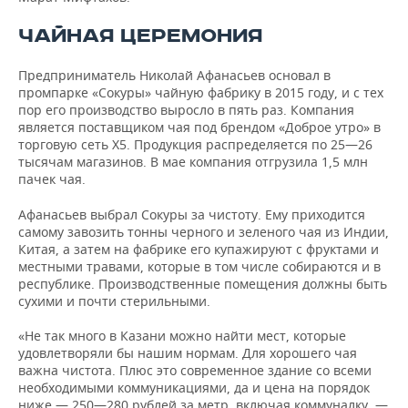
ЧАЙНАЯ ЦЕРЕМОНИЯ
Предприниматель Николай Афанасьев основал в
промпарке «Сокуры» чайную фабрику в 2015 году, и с тех
пор его производство выросло в пять раз. Компания
является поставщиком чая под брендом «Доброе утро» в
торговую сеть X5. Продукция распределяется по 25—26
тысячам магазинов. В мае компания отгрузила 1,5 млн
пачек чая.
Афанасьев выбрал Сокуры за чистоту. Ему приходится
самому завозить тонны черного и зеленого чая из Индии,
Китая, а затем на фабрике его купажируют с фруктами и
местными травами, которые в том числе собираются и в
республике. Производственные помещения должны быть
сухими и почти стерильными.
«Не так много в Казани можно найти мест, которые
удовлетворяли бы нашим нормам. Для хорошего чая
важна чистота. Плюс это современное здание со всеми
необходимыми коммуникациями, да и цена на порядок
ниже — 250—280 рублей за метр, включая коммуналку, —