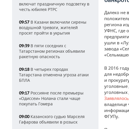
банкрот
включат праздничную подсветку в
честь юбилея РТРС
Далеко не 
положитель
В Казани включили сирены
09:57
региона из
воздушной тревоги, жителей
УФНС, где 
просят пройти в укрытия
предприяти
ушли в «Лу
В пяти соседних с
09:39
завода «Се
Татарстаном регионах объявили
«Сельмаше»
ракетную опасность
В 2016 год
В четырех городах
09:18
для недобр
Татарстана отменена угроза атаки
и прокурат
БПЛА
уголовные 
уголовных 
Россияне после премьеры
09:17
Заявлялось
«Одиссеи» Нолана стали чаще
покупать Гомера
владелице 
информаци
ФГУПу.
Казанского судью Марселя
09:00
Гафарова объявили в розыск