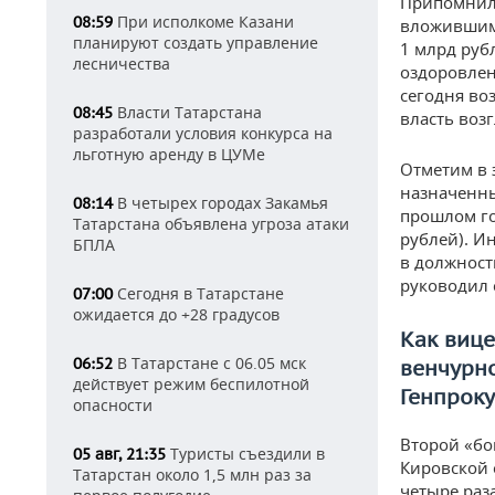
Припомнили
При исполкоме Казани
08:59
вложившим 
планируют создать управление
1 млрд руб
лесничества
оздоровлен
сегодня во
Власти Татарстана
08:45
власть воз
разработали условия конкурса на
льготную аренду в ЦУМе
Отметим в 
назначенны
В четырех городах Закамья
08:14
прошлом го
Татарстана объявлена угроза атаки
рублей). И
БПЛА
в должност
руководил 
Сегодня в Татарстане
07:00
ожидается до +28 градусов
Как вице
В Татарстане с 06.05 мск
06:52
венчурно
действует режим беспилотной
Генпрок
опасности
Второй «бо
Туристы съездили в
05 авг, 21:35
Кировской 
Татарстан около 1,5 млн раз за
четыре раза