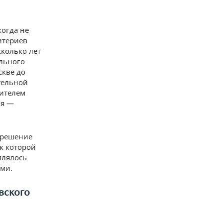
когда не
итериев
сколько лет
ального
скве до
тельной
тителем
ия —
 решение
к которой
плялось
ами.
вского