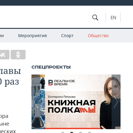
EN
ии
Мероприятия
Спорт
Общество
главы
0 раз
ора
ныне
ческих