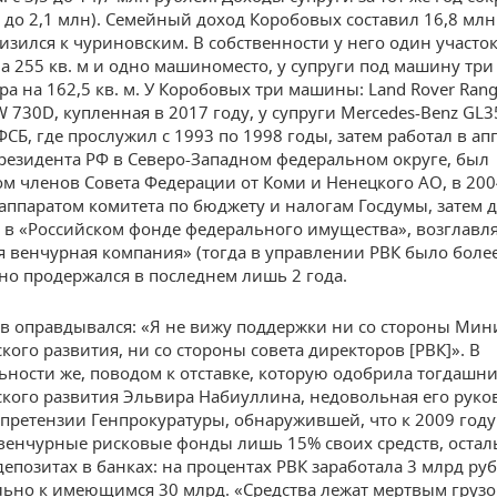
8 до 2,1 млн). Семейный доход Коробовых составил 16,8 млн
изился к чуриновским. В собственности у него один участок 
на 255 кв. м и одно машиноместо, у супруги под машину три
ра на 162,5 кв. м. У Коробовых три машины: Land Rover Rang
W 730D, купленная в 2017 году, у супруги Mercedes-Benz GL3
СБ, где прослужил с 1993 по 1998 годы, затем работал в ап
резидента РФ в Северо-Западном федеральном округе, был
 членов Совета Федерации от Коми и Ненецкого АО, в 200
аппаратом комитета по бюджету и налогам Госдумы, затем д
 в «Российском фонде федерального имущества», возглавл
я венчурная компания» (тогда в управлении РВК было боле
 но продержался в последнем лишь 2 года.
в оправдывался: «Я не вижу поддержки ни со стороны Мин
кого развития, ни со стороны совета директоров [РВК]». В
ьности же, поводом к отставке, которую одобрила тогдашн
кого развития Эльвира Набиуллина, недовольная его руко
претензии Генпрокуратуры, обнаружившей, что к 2009 году
венчурные рисковые фонды лишь 15% своих средств, оста
депозитах в банках: на процентах РВК заработала 3 млрд ру
ьно к имеющимся 30 млрд. «Средства лежат мертвым грузо