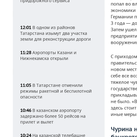
придорожного сервиса
попал во в
экономики 
Германии п
3 года — д
В одном из районов
12:01
Затем ушел
Татарстана изымут два участка
предприяти
земли для реконструкции дороги
вооружения
Аэропорты Казани и
11:28
С приходом
Нижнекамска открыли
правительс
новом мест
себе все в
тяжелое чу
В Татарстане отменили
11:05
государств
режимы ракетной и беспилотной
прикладыва
опасности
не было. «
здесь стои
В казанском аэропорту
10:46
иные меры»
задержано более 50 рейсов на
прилет и вылет
Чурина 
На казанской телебашне
10:24