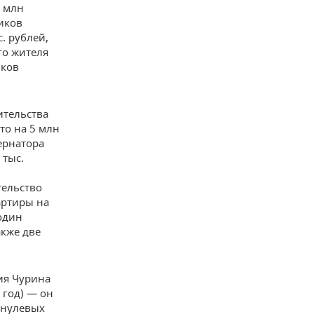
7 млн
иков
. рублей,
го жителя
иков
ительства
то на 5 млн
ернатора
 тыс.
тельство
вартиры на
 один
акже две
ия Чурина
 год) — он
у нулевых