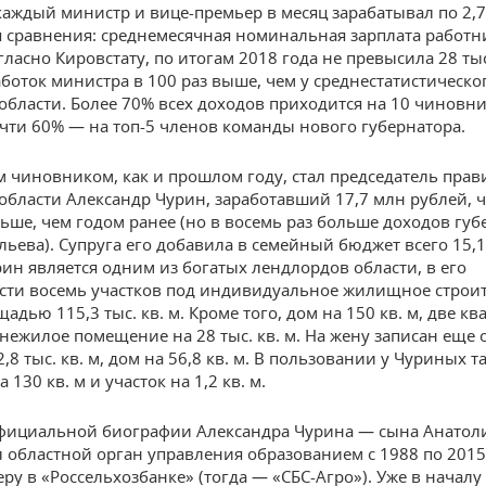
каждый министр и вице-премьер в месяц зарабатывал по 2,
я сравнения: среднемесячная номинальная зарплата работн
гласно Кировстату, по итогам 2018 года не превысила 28 тыс
работок министра в 100 раз выше, чем у среднестатистическо
области. Более 70% всех доходов приходится на 10 чиновн
очти 60% — на топ-5 членов команды нового губернатора.
 чиновником, как и прошлом году, стал председатель прав
области Александр Чурин, заработавший 17,7 млн рублей, ч
ьше, чем годом ранее (но в восемь раз больше доходов губ
льева). Супруга его добавила в семейный бюджет всего 15,1
рин является одним из богатых лендлордов области, в его
сти восемь участков под индивидуальное жилищное строи
дью 115,3 тыс. кв. м. Кроме того, дом на 150 кв. м, две к
и нежилое помещение на 28 тыс. кв. м. На жену записан еще
2,8 тыс. кв. м, дом на 56,8 кв. м. В пользовании у Чуриных т
 130 кв. м и участок на 1,2 кв. м.
фициальной биографии Александра Чурина — сына Анатол
л областной орган управления образованием с 1988 по 2015
еру в «Россельхозбанке» (тогда — «СБС-Агро»). Уже в начал