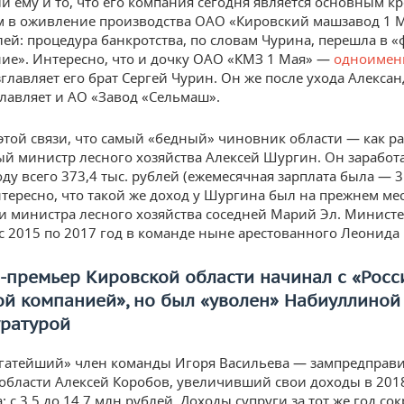
 ему и то, что его компания сегодня является основным к
в оживление производства ОАО «Кировский машзавод 1 М
лей: процедура банкротства, по словам Чурина, перешла в 
ие». Интересно, что и дочку ОАО «КМЗ 1 Мая» —
одноимен
зглавляет его брат Сергей Чурин. Он же после ухода Алексан
главляет и АО «Завод «Сельмаш».
этой связи, что самый «бедный» чиновник области — как р
й министр лесного хозяйства Алексей Шургин. Он заработ
ду всего 373,4 тыс. рублей (ежемесячная зарплата была — 3
нтересно, что такой же доход у Шургина был на прежнем ме
и министра лесного хозяйства соседней Марий Эл. Минист
с 2015 по 2017 год в команде ныне арестованного Леонида
-премьер Кировской области начинал с «Росс
й компанией», но был «уволен» Набиуллиной
уратурой
гатейший» член команды Игоря Васильева — зампредправи
области Алексей Коробов, увеличивший свои доходы в 2018
: с 3,5 до 14,7 млн рублей. Доходы супруги за тот же год со