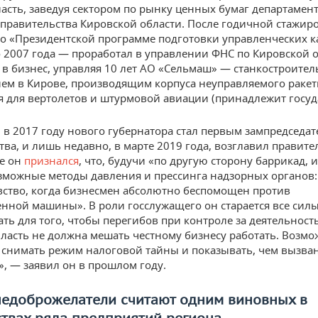
ласть, заведуя сектором по рынку ценных бумаг департамен
правительства Кировской области. После годичной стажир
о «Президентской программе подготовки управленческих к
о 2007 года — проработал в управлении ФНС по Кировской о
 в бизнес, управляя 10 лет АО «Сельмаш» — станкостроите
ем в Кирове, производящим корпуса неуправляемого ракет
 для вертолетов и штурмовой авиации (принадлежит госуда
 в 2017 году нового губернатора стал первым зампредседат
тва, и лишь недавно, в марте 2019 года, возглавил правите
е он
признался
, что, будучи «по другую сторону баррикад, 
озможные методы давления и прессинга надзорных органов: 
вство, когда бизнесмен абсолютно беспомощен против
енной машины». В роли госслужащего он старается все сил
ть для того, чтобы перегибов при контроле за деятельност
Власть не должна мешать честному бизнесу работать. Возм
т снимать режим налоговой тайны и показывать, чем вызва
, — заявил он в прошлом году.
недоброжелатели считают одним виновных в