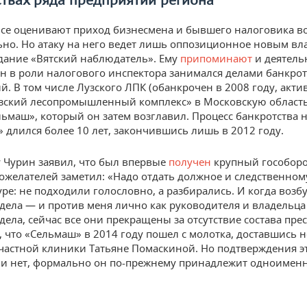
ствах ряда предприятий региона
все оценивают приход бизнесмена и бывшего налоговика во
но. Но атаку на него ведет лишь оппозиционное новым вл
дание «Вятский наблюдатель». Ему
припоминают
и деятель
он в роли налогового инспектора занимался делами банкро
й. В том числе Лузского ЛПК (обанкрочен в 2008 году, акт
зский лесопромышленный комплекс» в Московскую область
льмаш», который он затем возглавил. Процесс банкротства 
 длился более 10 лет, закончившись лишь в 2012 году.
у Чурин заявил, что был впервые
получен
крупный гособоро
ожелателей заметил: «Надо отдать должное и следственном
уре: не подходили голословно, а разбирались. И когда воз
дела — и против меня лично как руководителя и владельца
дела, сейчас все они прекращены за отсутствие состава пре
, что «Сельмаш» в 2014 году пошел с молотка, доставшись 
частной клиники Татьяне Помаскиной. Но подтверждения э
и нет, формально он по-прежнему принадлежит одноимен