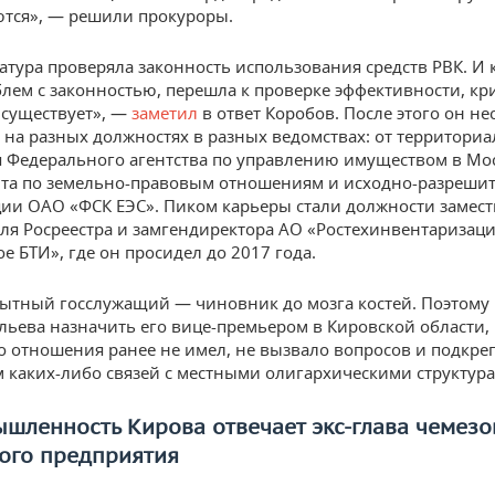
тся», — решили прокуроры.
атура проверяла законность использования средств РВК. И 
лем с законностью, перешла к проверке эффективности, кр
 существует», —
заметил
в ответ Коробов. После этого он не
 на разных должностях в разных ведомствах: от территори
 Федерального агентства по управлению имуществом в Мо
та по земельно-правовым отношениям и исходно-разреши
ии ОАО «ФСК ЕЭС». Пиком карьеры стали должности замес
ля Росреестра и замгендиректора АО «Ростехинвентаризац
е БТИ», где он просидел до 2017 года.
ытный госслужащий — чиновник до мозга костей. Поэтому
льева назначить его вице-премьером в Кировской области, 
о отношения ранее не имел, не вызвало вопросов и подкре
м каких-либо связей с местными олигархическими структур
шленность Кирова отвечает экс-глава чемезо
ого предприятия