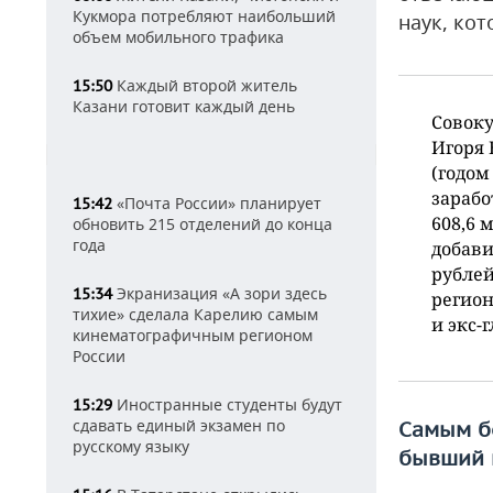
Кукмора потребляют наибольший
наук, ко
объем мобильного трафика
Каждый второй житель
15:50
Казани готовит каждый день
Совок
Игоря 
(годом
зарабо
«Почта России» планирует
15:42
608,6 
обновить 215 отделений до конца
года
добави
рубле
Экранизация «А зори здесь
15:34
регион
тихие» сделала Карелию самым
и экс-
кинематографичным регионом
России
Иностранные студенты будут
15:29
сдавать единый экзамен по
Самым б
русскому языку
бывший 