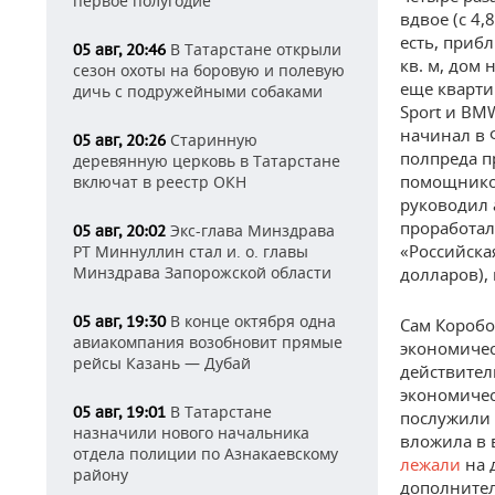
первое полугодие
вдвое (с 4,
есть, прибл
В Татарстане открыли
05 авг, 20:46
кв. м, дом 
сезон охоты на боровую и полевую
еще кварти
дичь с подружейными собаками
Sport и BM
начинал в Ф
Старинную
05 авг, 20:26
полпреда п
деревянную церковь в Татарстане
помощником
включат в реестр ОКН
руководил 
проработал
Экс-глава Минздрава
05 авг, 20:02
«Российска
РТ Миннуллин стал и. о. главы
Минздрава Запорожской области
долларов),
В конце октября одна
05 авг, 19:30
Сам Коробо
авиакомпания возобновит прямые
экономичес
рейсы Казань — Дубай
действител
экономичес
В Татарстане
05 авг, 19:01
послужили 
назначили нового начальника
вложила в 
отдела полиции по Азнакаевскому
лежали
на 
району
дополнител