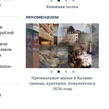
ю
Книжная полка
ти
 рублей
вили
вников
н
ьмаша»
Премиальное жилье в Казани:
тренды, критерии, покупатели в
2026 году
л