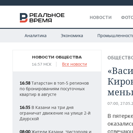
НОВОСТИ
ФОТО
Аналитика
Экономика
Промышленност
НОВОСТИ ОБЩЕСТВА
ОБЩЕСТВ
Все новости
16:57 МСК
«Васи
Киров
Татарстан в топ-5 регионов
16:38
по бронированиям посуточных
мень
квартир в августе
07:00, 27.05.
В Казани на три дня
16:35
ограничат движение на улице 2-й
В пятерк
Даурской
оказалис
отвечающ
Жители Казани, Чистополя и
08:00