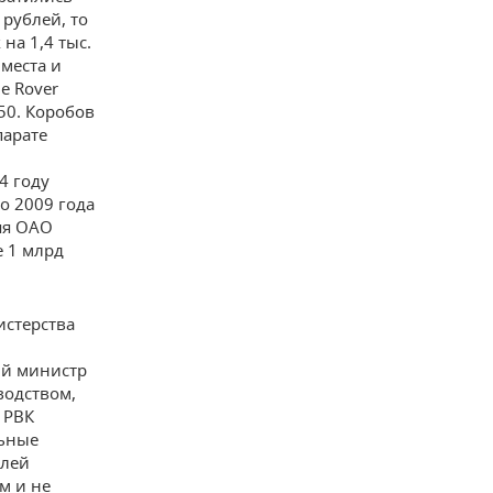
 рублей, то
на 1,4 тыс.
 места и
e Rover
50. Коробов
парате
4 году
о 2009 года
яя ОАО
е 1 млрд
истерства
ий министр
водством,
 РВК
льные
блей
м и не