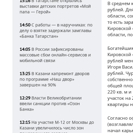
В Татарстане открылись
15:16
В среднем 
выставки детских портретов «Мой
рублей. Дл
папа — Герой»
области, со
то есть за
С работы — в наручниках: по
14:50
Кировской 
делу о взятке задержали замглавы
области, п
«Банка Татарстан»
Богатейшим
В России зафиксированы
14:05
Кировской 
массовые сбои онлайн-сервисов и
мобильной связи
рублей мен
Игоря Васи
рублей. Чу
В Казани капремонт дворов
13:25
по программе «Наш двор»
собственно
завершен на 90%
общей площа
220 кв. м 
Власти Великобритании
участок на 
12:29
ввели санкции против «Озон
квартиры на
Банка»
Согласно о
На участке М-12 от Москвы до
12:15
(возглавля
Казани увеличилось число зон
начал карь