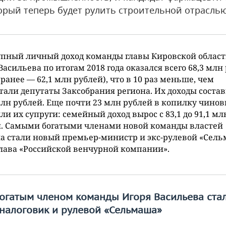
торый теперь будет рулить строительной отрасль
упный личный доход команды главы Кировской облас
Васильева по итогам 2018 года оказался всего 68,3 млн
 ранее — 62,1 млн рублей), что в 10 раз меньше, чем
тали депутаты Заксобрания региона. Их доходы соста
млн рублей. Еще почти 23 млн рублей в копилку чино
ли их супруги: семейный доход вырос с 83,1 до 91,1 мл
й. Самыми богатыми членами новой команды властей
а стали новый премьер-министр и экс-рулевой «Сел
глава «Российской венчурной компании».
огатым членом команды Игоря Васильева ста
налоговик и рулевой «Сельмаша»