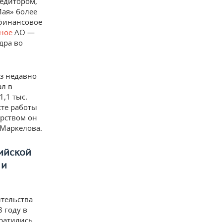
редитором,
ая» более
«финансовое
ное
АО —
дра во
аз недавно
ал в
1,1 тыс.
сте работы
ерством он
 Маркелова.
ийской
 и
тельства
 году в
кратились