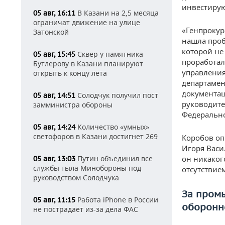
инвестирую
В Казани на 2,5 месяца
05 авг, 16:11
ограничат движение на улице
«Генпрокур
Затонской
нашла проб
которой не
Сквер у памятника
05 авг, 15:45
проработал
Бутлерову в Казани планируют
управления
открыть к концу лета
департамен
документац
Солодчук получил пост
05 авг, 14:51
руководите
замминистра обороны
Федерально
Количество «умных»
05 авг, 14:24
светофоров в Казани достигнет 269
Коробов оп
Игоря Васи
Путин объединил все
он никаког
05 авг, 13:03
службы тыла Минобороны под
отсутствие
руководством Солодчука
За промы
Работа iPhone в России
05 авг, 11:15
оборонн
не пострадает из-за дела ФАС