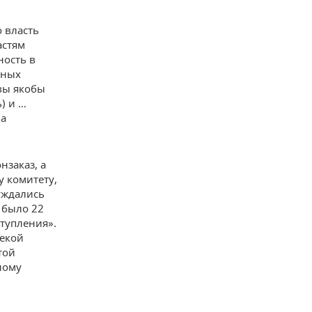
 власть
астям
ность в
тных
ивы якобы
) и …
на
нзаказ, а
у комитету,
буждались
 было 22
ступления».
некой
той
ному