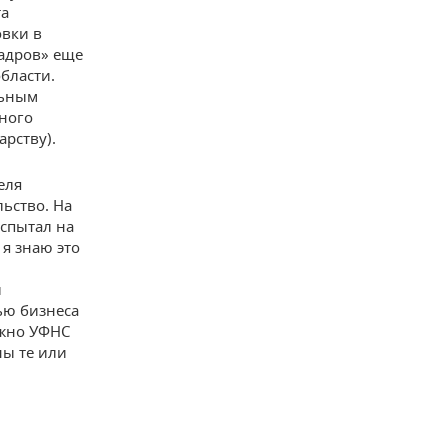
та
овки в
адров» еще
бласти.
льным
ного
рству).
еля
льство. На
испытал на
я знаю это
ы
ью бизнеса
ожно УФНС
ны те или