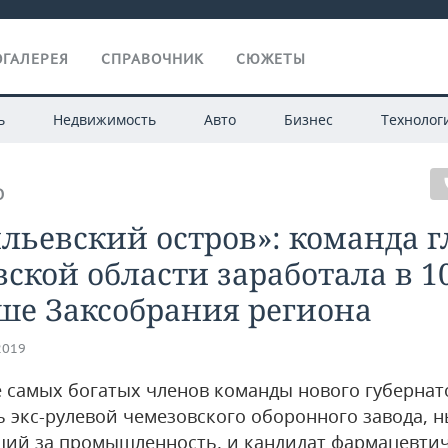
ГАЛЕРЕЯ
СПРАВОЧНИК
СЮЖЕТЫ
ь
Недвижимость
Авто
Бизнес
Технолог
О
льевский остров»: команда 
ской области заработала в 1
ше Заксобрания региона
2019
е самых богатых членов команды нового губернат
ь экс-рулевой чемезовского оборонного завода, 
ий за промышленность, и кандидат фармацевти