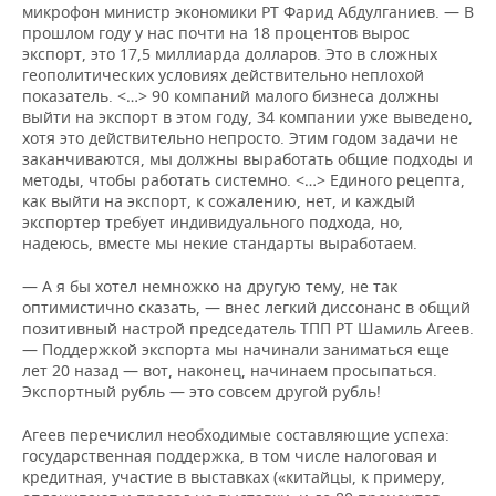
ВОДНЫЕ ВИДЫ СПОРТА
ОБРАЗОВАНИЕ
микрофон министр экономики РТ Фарид Абдулганиев. — В
прошлом году у нас почти на 18 процентов вырос
экспорт, это 17,5 миллиарда долларов. Это в сложных
ХОККЕЙ С МЯЧОМ
ПРОИСШЕСТВИЯ
геополитических условиях действительно неплохой
показатель. <…> 90 компаний малого бизнеса должны
выйти на экспорт в этом году, 34 компании уже выведено,
хотя это действительно непросто. Этим годом задачи не
заканчиваются, мы должны выработать общие подходы и
методы, чтобы работать системно. <…> Единого рецепта,
как выйти на экспорт, к сожалению, нет, и каждый
экспортер требует индивидуального подхода, но,
надеюсь, вместе мы некие стандарты выработаем.
— А я бы хотел немножко на другую тему, не так
оптимистично сказать, — внес легкий диссонанс в общий
позитивный настрой председатель ТПП РТ Шамиль Агеев.
— Поддержкой экспорта мы начинали заниматься еще
лет 20 назад — вот, наконец, начинаем просыпаться.
Экспортный рубль — это совсем другой рубль!
Агеев перечислил необходимые составляющие успеха:
государственная поддержка, в том числе налоговая и
кредитная, участие в выставках («китайцы, к примеру,