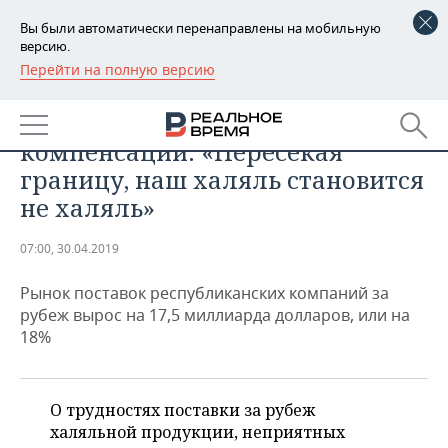
Вы были автоматически перенаправлены на мобильную
версию.
Перейти на полную версию
РЕГИОНЫ
БИЗНЕС
Экспортеры Татарстана просят
БАШКОРТОСТАН
НОВОСТИ
компенсаций: «Пересекая
ТАТАРСТАН
АНАЛИТИКА
границу, наш халяль становится
не халяль»
УДМУРТИЯ
НОВОСТИ АНАЛИТИКИ
ЭКОНОМИКА
07:00, 30.04.2019
ДЕКЛАРАЦИИ О ДОХОДАХ
НОВОСТИ ЭКОНОМИКИ
ПРОМЫШЛЕННОСТЬ
Рынок поставок республиканских компаний за
КОРОЛИ ГОСЗАКАЗА ПФО
ФИНАНСЫ
НОВОСТИ
НЕДВИЖИМОСТЬ
рубеж вырос на 17,5 миллиарда долларов, или на
ПРОМЫШЛЕННОСТИ
18%
ВУЗЫ ТАТАРСТАНА
БАНКИ
НОВОСТИ НЕДВИЖИМОСТИ
АВТО
АГРОПРОМ
КОМУ ПРИНАДЛЕЖАТ
БЮДЖЕТ
НОВОСТИ АВТО
БИЗНЕС
ТОРГОВЫЕ ЦЕНТРЫ
МАШИНОСТРОЕНИЕ
О трудностях поставки за рубеж
ТАТАРСТАНА
халяльной продукции, неприятных
ИНВЕСТИЦИИ
НОВОСТИ БИЗНЕСА
ТЕХНОЛОГИИ