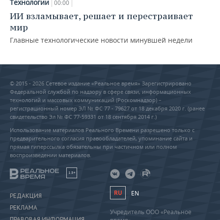
Технологии
00:00
ИИ взламывает, решает и перестраивает
мир
Главные технологические новости минувшей недели
© 2015 - 2026 Сетевое издание «Реальное время» Зарегистрировано
Федеральной службой по надзору в сфере связи, информационных
технологий и массовых коммуникаций (Роскомнадзор) –
регистрационный номер ЭЛ № ФС 77 - 79627 от 18 декабря 2020 г. (ранее
свидетельство Эл № ФС 77-59331 от 18 сентября 2014 г.)
Использование материалов Реального Времени разрешено только с
предварительного согласия правообладателей, упоминание сайта и
прямая гиперссылка обязательны при частичном или полном
воспроизведении материалов.
18+
RU
EN
РЕДАКЦИЯ
РЕКЛАМА
Учредитель ООО «Реальное
ПРАВОВАЯ ИНФОРМАЦИЯ