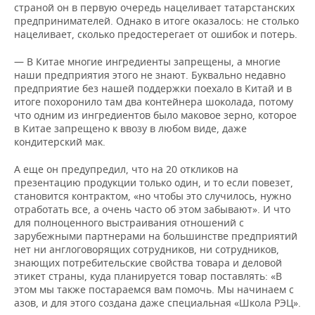
страной он в первую очередь нацеливает татарстанских
предпринимателей. Однако в итоге оказалось: не столько
нацеливает, сколько предостерегает от ошибок и потерь.
— В Китае многие ингредиенты запрещены, а многие
наши предприятия этого не знают. Буквально недавно
предприятие без нашей поддержки поехало в Китай и в
итоге похоронило там два контейнера шоколада, потому
что одним из ингредиентов было маковое зерно, которое
в Китае запрещено к ввозу в любом виде, даже
кондитерский мак.
А еще он предупредил, что на 20 откликов на
презентацию продукции только один, и то если повезет,
становится контрактом, «но чтобы это случилось, нужно
отработать все, а очень часто об этом забывают». И что
для полноценного выстраивания отношений с
зарубежными партнерами на большинстве предприятий
нет ни англоговорящих сотрудников, ни сотрудников,
знающих потребительские свойства товара и деловой
этикет страны, куда планируется товар поставлять: «В
этом мы также постараемся вам помочь. Мы начинаем с
азов, и для этого создана даже специальная «Школа РЭЦ».