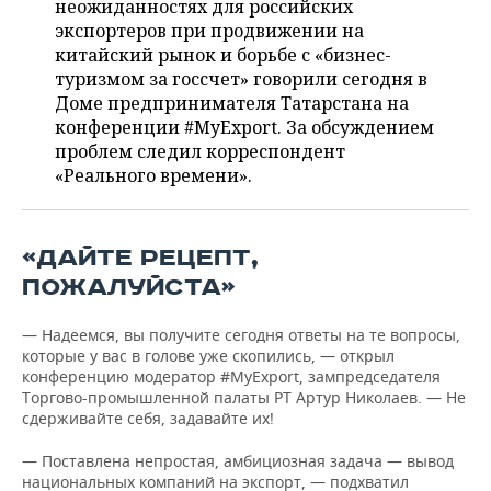
неожиданностях для российских
НЕФТЕХИМИЯ
экспортеров при продвижении на
РОЗНИЧНАЯ ТОРГОВЛЯ
НОВОСТИ ТЕХНОЛОГИЙ
МЕРОПРИЯТИЯ
китайский рынок и борьбе с «бизнес-
НЕФТЬ
туризмом за госсчет» говорили сегодня в
ТРАНСПОРТ
IT
НОВОСТИ МЕРОПРИЯТИЙ
СПОРТ
Доме предпринимателя Татарстана на
ОПК
конференции #MyExport. За обсуждением
УСЛУГИ
МЕДИА
ВЫЕЗДНАЯ РЕДАКЦИЯ
НОВОСТИ СПОРТА
ОБЩЕСТВО
проблем следил корреспондент
ЭНЕРГЕТИКА
«Реального времени».
ТЕЛЕКОММУНИКАЦИИ
БИЗНЕС-БРАНЧИ
ФУТБОЛ
НОВОСТИ ОБЩЕСТВА
ФОТОГАЛЕРЕЯ
ONLINE-КОНФЕРЕНЦИИ
ХОККЕЙ
ВЛАСТЬ
СЮЖЕТЫ
«ДАЙТЕ РЕЦЕПТ,
ПОЖАЛУЙСТА»
ОТКРЫТАЯ ЛЕКЦИЯ
БАСКЕТБОЛ
ИНФРАСТРУКТУРА
СПРАВОЧНИК
— Надеемся, вы получите сегодня ответы на те вопросы,
ВОЛЕЙБОЛ
ИСТОРИЯ
СПИСОК ПЕРСОН
ПОЛНАЯ ВЕРСИЯ
которые у вас в голове уже скопились, — открыл
конференцию модератор #MyExport, зампредседателя
КИБЕРСПОРТ
КУЛЬТУРА
СПИСОК КОМПАНИЙ
Торгово-промышленной палаты РТ Артур Николаев. — Не
сдерживайте себя, задавайте их!
ФИГУРНОЕ КАТАНИЕ
МЕДИЦИНА
— Поставлена непростая, амбициозная задача — вывод
национальных компаний на экспорт, — подхватил