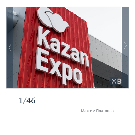
1
/
46
Максим Платонов