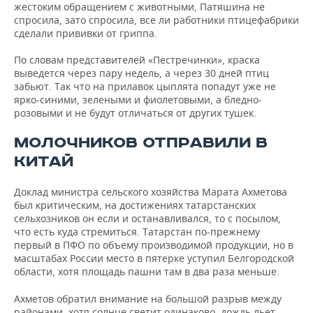
жестоким обращением с животными, Патяшина не
спросила, зато спросила, все ли работники птицефабрики
сделали прививки от гриппа.
По словам представителей «Пестречинки», краска
выведется через пару недель, а через 30 дней птиц
забьют. Так что на прилавок цыплята попадут уже не
ярко-синими, зелеными и фиолетовыми, а бледно-
розовыми и не будут отличаться от других тушек.
МОЛОЧНИКОВ ОТПРАВИЛИ В
КИТАЙ
Доклад министра сельского хозяйства Марата Ахметова
был критическим, на достижениях татарстанских
сельхозников он если и останавливался, то с посылом,
что есть куда стремиться. Татарстан по-прежнему
первый в ПФО по объему производимой продукции, но в
масштабах России место в пятерке уступил Белгородской
области, хотя площадь пашни там в два раза меньше.
Ахметов обратил внимание на большой разрыв между
районами, хотя солнце светит одинаково, дождь льет