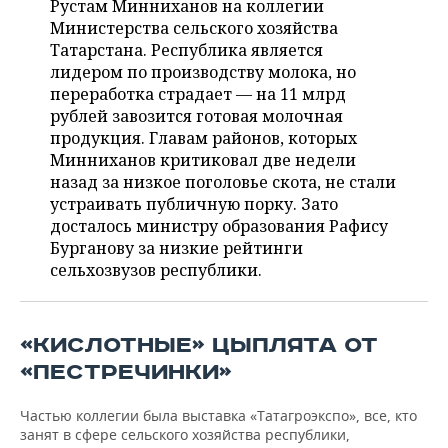
Рустам Минниханов на коллегии
НЕФТЕХИМИЯ
Министерства сельского хозяйства
РОЗНИЧНАЯ ТОРГОВЛЯ
НОВОСТИ ТЕХНОЛОГИЙ
МЕРОПРИЯТИЯ
Татарстана. Республика является
НЕФТЬ
лидером по производству молока, но
ТРАНСПОРТ
IT
НОВОСТИ МЕРОПРИЯТИЙ
СПОРТ
переработка страдает — на 11 млрд
ОПК
рублей завозится готовая молочная
УСЛУГИ
МЕДИА
ВЫЕЗДНАЯ РЕДАКЦИЯ
НОВОСТИ СПОРТА
ОБЩЕСТВО
продукция. Главам районов, которых
ЭНЕРГЕТИКА
Минниханов критиковал две недели
ТЕЛЕКОММУНИКАЦИИ
БИЗНЕС-БРАНЧИ
ФУТБОЛ
НОВОСТИ ОБЩЕСТВА
ФОТОГАЛЕРЕЯ
назад за низкое поголовье скота, не стали
устраивать публичную порку. Зато
ONLINE-КОНФЕРЕНЦИИ
ХОККЕЙ
ВЛАСТЬ
СЮЖЕТЫ
досталось министру образования Рафису
Бурганову за низкие рейтинги
ОТКРЫТАЯ ЛЕКЦИЯ
БАСКЕТБОЛ
ИНФРАСТРУКТУРА
СПРАВОЧНИК
сельхозвузов республики.
ВОЛЕЙБОЛ
ИСТОРИЯ
СПИСОК ПЕРСОН
ПОЛНАЯ ВЕРСИЯ
«КИСЛОТНЫЕ» ЦЫПЛЯТА ОТ
КИБЕРСПОРТ
КУЛЬТУРА
СПИСОК КОМПАНИЙ
«ПЕСТРЕЧИНКИ»
ФИГУРНОЕ КАТАНИЕ
МЕДИЦИНА
Частью коллегии была выставка «Татагроэкспо», все, кто
занят в сфере сельского хозяйства республики,