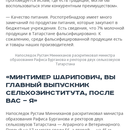
проповедуется ислам, где есть традиции, могли бы
воспользоваться этим конкурентным преимуществом».
— Качество питания. Роспотребнадзор имеет много
замечаний по продуктам питания, которые закупают в
бюджетные учреждения. Есть сведения, что 7% молочной
продукции в Татарстане фальсифицировано. К
сожалению, среди фальсифицированной продукции есть
и товары наших производителей.
Напоследок Рустам Минниханов раскритиковал министра
образования Рафиса Бурганова и ректоров двух сельхозвузов
Татарстана
«МИНТИМЕР ШАРИПОВИЧ, ВЫ
ГЛАВНЫЙ ВЫПУСКНИК
СЕЛЬХОЗИНСТИТУТА, ПОСЛЕ
ВАС — Я»
Напоследок Рустам Минниханов раскритиковал министра
образования Рафиса Бурганова и ректоров двух
сельхозвузов Татарстана — Аграрного и Ветеринарного.
Первый на 17-м месте среди 56, а второй — на 45-м.