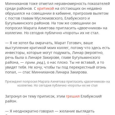
Минниханов тоже отметил неравномерность показателей
среди районов. С
критикой
на отстающих он недавно
обрушился на совещании в кабмине, пригрозив вылетом
с постов главам Муслюмовского, Елабужского и
Бугульминского районов. На том же совещании он
попросил Марата Ахметова пригласить «двоечников» на
коллегию. Но сегодня публично «пороть» их не стал.
— Я не хотел бы омрачать, Марат Готович, ваше
выступление критикой моих коллег, потому что здесь есть
инвесторы, которые могут подумать, Линар (вероятно,
речь была о Линаре Закирове, главе Бугульминского
района, —
прим. ред
.), о нас плохо. Ты не вставай, а то
увидят тебя. Не хочу, чтобы ты под перекрестный огонь
попал, — спас Минниханов Линара Закирова.
Президент попросил Марата Ахметова пригласить «двоечников» на
коллегию. Но сегодня публично «пороть» их не стал
Затронул он тему приписок, этим
грешил
Елабужский
район.
— Я неоднократно говорил — желание выглядеть