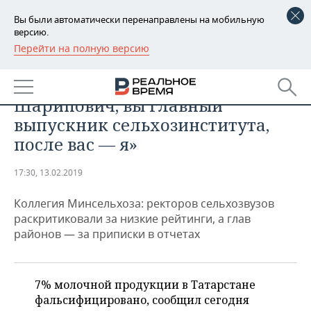
Вы были автоматически перенаправлены на мобильную
версию.
Перейти на полную версию
РЕГИОНЫ
ПРОМЫШЛЕННОСТЬ
Минниханов: «Минтимер
БАШКОРТОСТАН
НОВОСТИ
Шарипович, вы главный
ТАТАРСТАН
АНАЛИТИКА
выпускник сельхозинститута,
после вас — я»
УДМУРТИЯ
НОВОСТИ АНАЛИТИКИ
ЭКОНОМИКА
17:30, 13.02.2019
ДЕКЛАРАЦИИ О ДОХОДАХ
НОВОСТИ ЭКОНОМИКИ
ПРОМЫШЛЕННОСТЬ
Коллегия Минсельхоза: ректоров сельхозвузов
КОРОЛИ ГОСЗАКАЗА ПФО
ФИНАНСЫ
НОВОСТИ
НЕДВИЖИМОСТЬ
раскритиковали за низкие рейтинги, а глав
ПРОМЫШЛЕННОСТИ
районов — за приписки в отчетах
ВУЗЫ ТАТАРСТАНА
БАНКИ
НОВОСТИ НЕДВИЖИМОСТИ
АВТО
АГРОПРОМ
КОМУ ПРИНАДЛЕЖАТ
БЮДЖЕТ
НОВОСТИ АВТО
БИЗНЕС
ТОРГОВЫЕ ЦЕНТРЫ
МАШИНОСТРОЕНИЕ
7% молочной продукции в Татарстане
ТАТАРСТАНА
фальсифицировано, сообщил сегодня
ИНВЕСТИЦИИ
НОВОСТИ БИЗНЕСА
ТЕХНОЛОГИИ