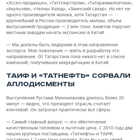
«Эссен-продакшн», «Татспиртпром», «Таткрахмалпатока»,
«Акульчев», «Челны Холод», «Заинский сахар». Но нет ни
одного производителя молока, хотя Татарстан —
крупнейший в России производитель молока, объем
выпускаемой продукции — 2 млн тонн. Ахметов поручил
местным заводам начать экспансию в Китай.
— Мы должны быть лидерами в этом направлении
экспорта. Мое пожелание — взять в разработку это
направление. От Татарстана пока никого нет в списке
компаний, получивших аккредитацию в Китай.
ТАИФ И «ТАТНЕФТЬ» СОРВАЛИ
АПЛОДИСМЕНТЫ
Выступление Рустама Минниханова длилось более 20
минут — видно, что президент отрасль считает
ключевой. Он затронул практически все сферы.
— Самый главный вопрос — это обеспечение
качественным топливом и льготная цена. С 2010 года два
наших крупных поставщика, «Татнефть» и ТАИФ,
поставили 1,2 млн тонн топлива. Если бы у нас своей