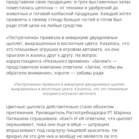
ВОДНЫЕ ВИДЫ СПОРТА
ОБРАЗОВАНИЕ
представили свою продукцию: в трех выставочных залах
поместилась цепочка — от техники и удобрений до
животных и готовой колбасной продукции. Каждый хотел
ХОККЕЙ С МЯЧОМ
ПРОИСШЕСТВИЯ
привлечь к своему стенду больше гостей и готов был
ради этой цели на любые средства.
«Пестречинка» привезла в аквариуме двухдневных
цыплят, выкрашенных в кислотные цвета. Казалось, что
это плюшевые игрушки в игровом автомате, но они
прыгали и жались друг к другу. На вопрос
корреспондента «Реального времени»: «Зачем?» —
представители компании ответили: «Затем, чтобы вы
обратили внимание», короче — забавы ради.
«Пестречинка» привезла в аквариуме двухдневных цыплят,
выкрашенных в кислотные цвета. Казалось, что это плюшевые
игрушки в игровом автомате
Цветные цыплята действительно стали объектом
притяжения. Руководитель Роспотребнадзора РТ Марина
Патяшина спрашивала: «Как?» И ей ответили, что цыплят
окрашивают, пока они еще в яйце — шприцем
впрыскивают под скорлупу пищевой краситель. Не
вредно ли это для них и вообще не является ли это