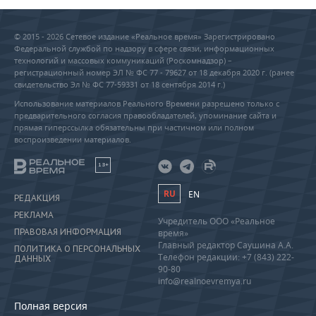
© 2015 - 2026 Сетевое издание «Реальное время» Зарегистрировано
Федеральной службой по надзору в сфере связи, информационных
технологий и массовых коммуникаций (Роскомнадзор) –
регистрационный номер ЭЛ № ФС 77 - 79627 от 18 декабря 2020 г. (ранее
свидетельство Эл № ФС 77-59331 от 18 сентября 2014 г.)
Использование материалов Реального Времени разрешено только с
предварительного согласия правообладателей, упоминание сайта и
прямая гиперссылка обязательны при частичном или полном
воспроизведении материалов.
18+
RU
EN
РЕДАКЦИЯ
РЕКЛАМА
Учредитель ООО «Реальное
ПРАВОВАЯ ИНФОРМАЦИЯ
время»
Главный редактор Саушина А.А.
ПОЛИТИКА О ПЕРСОНАЛЬНЫХ
Телефон редакции: +7 (843) 222-
ДАННЫХ
90-80
info@realnoevremya.ru
Полная версия