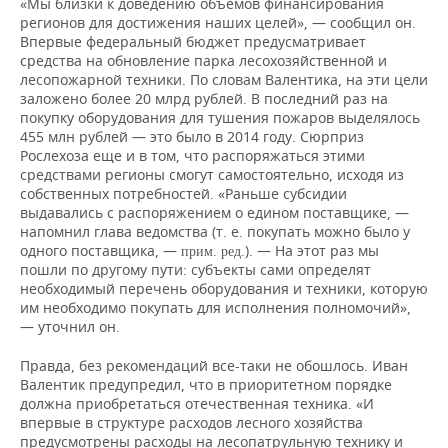
«Мы близки к доведению объемов финансирования
регионов для достижения наших целей», — сообщил он.
Впервые федеральный бюджет предусматривает
средства на обновление парка лесохозяйственной и
лесопожарной техники. По словам Валентика, на эти цели
заложено более 20 млрд рублей. В последний раз на
покупку оборудования для тушения пожаров выделялось
455 млн рублей — это было в 2014 году. Сюрприз
Рослехоза еще и в том, что распоряжаться этими
средствами регионы смогут самостоятельно, исходя из
собственных потребностей. «Раньше субсидии
выдавались с распоряжением о едином поставщике, —
напомнил глава ведомства (т. е. покупать можно было у
одного поставщика, —
). — На этот раз мы
прим. ред.
пошли по другому пути: субъекты сами определят
необходимый перечень оборудования и техники, которую
им необходимо покупать для исполнения полномочий»,
— уточнил он.
Правда, без рекомендаций все-таки не обошлось. Иван
Валентик предупредил, что в приоритетном порядке
должна приобретаться отечественная техника. «И
впервые в структуре расходов лесного хозяйства
предусмотрены расходы на лесопатрульную технику и