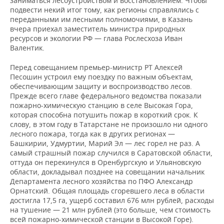
заниматься лесоустройством и восстановлением. Чтобы
подвести некий итог тому, как регионы справлялись с
переданными им лесными полномочиями, в Казань
вчера приехал заместитель министра природных
ресурсов и экологии РФ — глава Рослесхоза Иван
Валентик.
Перед совещанием премьер-министр РТ Алексей
Песошин устроил ему поездку по важным объектам,
обеспечивающим защиту и воспроизводство лесов.
Прежде всего главе федерального ведомства показали
пожарно-химическую станцию в селе Высокая Гора,
которая способна потушить пожар в короткий срок. К
слову, в этом году в Татарстане не произошло ни одного
лесного пожара, тогда как в других регионах —
Башкирии, Удмуртии, Марий Эл — лес горел не раз. А
самый страшный пожар случился в Саратовской области,
оттуда он перекинулся в Оренбургскую и Ульяновскую
области, докладывал позднее на совещании начальник
Департамента лесного хозяйства по ПФО Александр
Орнатский. Общая площадь сгоревшего леса в области
достигла 17,5 га, ущерб составил 676 млн рублей, расходы
на тушение — 21 млн рублей (это больше, чем стоимость
всей пожарно-химической станции в Высокой Горе).