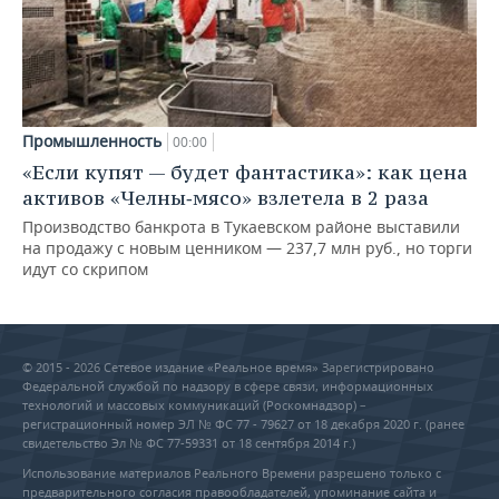
Промышленность
00:00
«Если купят — будет фантастика»: как цена
активов «Челны‑мясо» взлетела в 2 раза
Производство банкрота в Тукаевском районе выставили
на продажу с новым ценником — 237,7 млн руб., но торги
идут со скрипом
© 2015 - 2026 Сетевое издание «Реальное время» Зарегистрировано
Федеральной службой по надзору в сфере связи, информационных
технологий и массовых коммуникаций (Роскомнадзор) –
регистрационный номер ЭЛ № ФС 77 - 79627 от 18 декабря 2020 г. (ранее
свидетельство Эл № ФС 77-59331 от 18 сентября 2014 г.)
Использование материалов Реального Времени разрешено только с
предварительного согласия правообладателей, упоминание сайта и