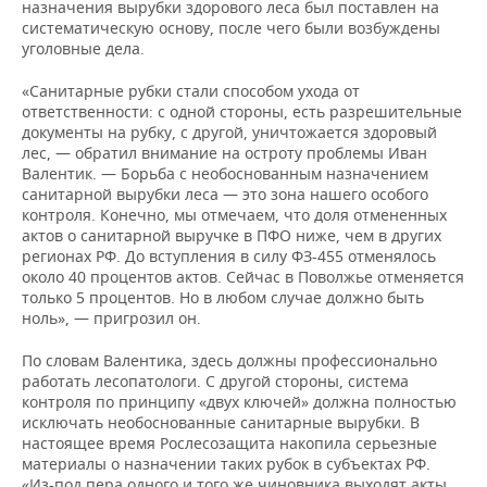
назначения вырубки здорового леса был поставлен на
систематическую основу, после чего были возбуждены
уголовные дела.
«Санитарные рубки стали способом ухода от
ответственности: с одной стороны, есть разрешительные
документы на рубку, с другой, уничтожается здоровый
лес, — обратил внимание на остроту проблемы Иван
Валентик. — Борьба с необоснованным назначением
санитарной вырубки леса — это зона нашего особого
контроля. Конечно, мы отмечаем, что доля отмененных
актов о санитарной выручке в ПФО ниже, чем в других
регионах РФ. До вступления в силу ФЗ-455 отменялось
около 40 процентов актов. Сейчас в Поволжье отменяется
только 5 процентов. Но в любом случае должно быть
ноль», — пригрозил он.
По словам Валентика, здесь должны профессионально
работать лесопатологи. С другой стороны, система
контроля по принципу «двух ключей» должна полностью
исключать необоснованные санитарные вырубки. В
настоящее время Рослесозащита накопила серьезные
материалы о назначении таких рубок в субъектах РФ.
«Из-под пера одного и того же чиновника выходят акты