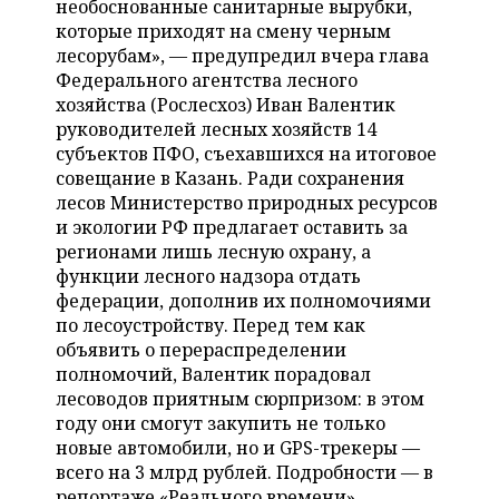
необоснованные санитарные вырубки,
НЕФТЕХИМИЯ
которые приходят на смену черным
РОЗНИЧНАЯ ТОРГОВЛЯ
НОВОСТИ ТЕХНОЛОГИЙ
МЕРОПРИЯТИЯ
лесорубам», — предупредил вчера глава
НЕФТЬ
Федерального агентства лесного
ТРАНСПОРТ
IT
НОВОСТИ МЕРОПРИЯТИЙ
СПОРТ
хозяйства (Рослесхоз) Иван Валентик
ОПК
руководителей лесных хозяйств 14
УСЛУГИ
МЕДИА
ВЫЕЗДНАЯ РЕДАКЦИЯ
НОВОСТИ СПОРТА
ОБЩЕСТВО
субъектов ПФО, съехавшихся на итоговое
ЭНЕРГЕТИКА
совещание в Казань. Ради сохранения
ТЕЛЕКОММУНИКАЦИИ
БИЗНЕС-БРАНЧИ
ФУТБОЛ
НОВОСТИ ОБЩЕСТВА
ФОТОГАЛЕРЕЯ
лесов Министерство природных ресурсов
и экологии РФ предлагает оставить за
ONLINE-КОНФЕРЕНЦИИ
ХОККЕЙ
ВЛАСТЬ
СЮЖЕТЫ
регионами лишь лесную охрану, а
функции лесного надзора отдать
ОТКРЫТАЯ ЛЕКЦИЯ
БАСКЕТБОЛ
ИНФРАСТРУКТУРА
СПРАВОЧНИК
федерации, дополнив их полномочиями
по лесоустройству. Перед тем как
ВОЛЕЙБОЛ
ИСТОРИЯ
СПИСОК ПЕРСОН
объявить о перераспределении
ПОЛНАЯ ВЕРСИЯ
полномочий, Валентик порадовал
лесоводов приятным сюрпризом: в этом
КИБЕРСПОРТ
КУЛЬТУРА
СПИСОК КОМПАНИЙ
году они смогут закупить не только
новые автомобили, но и GPS-трекеры —
ФИГУРНОЕ КАТАНИЕ
МЕДИЦИНА
всего на 3 млрд рублей. Подробности — в
репортаже «Реального времени».