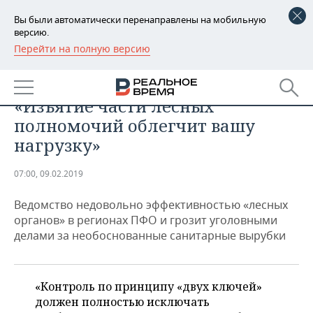
Вы были автоматически перенаправлены на мобильную
версию.
Перейти на полную версию
РЕГИОНЫ
ПРОМЫШЛЕННОСТЬ
Глава Рослесхоза — регионам:
БАШКОРТОСТАН
НОВОСТИ
«Изъятие части лесных
ТАТАРСТАН
АНАЛИТИКА
полномочий облегчит вашу
нагрузку»
УДМУРТИЯ
НОВОСТИ АНАЛИТИКИ
ЭКОНОМИКА
07:00, 09.02.2019
ДЕКЛАРАЦИИ О ДОХОДАХ
НОВОСТИ ЭКОНОМИКИ
ПРОМЫШЛЕННОСТЬ
Ведомство недовольно эффективностью «лесных
КОРОЛИ ГОСЗАКАЗА ПФО
ФИНАНСЫ
НОВОСТИ
НЕДВИЖИМОСТЬ
органов» в регионах ПФО и грозит уголовными
ПРОМЫШЛЕННОСТИ
делами за необоснованные санитарные вырубки
ВУЗЫ ТАТАРСТАНА
БАНКИ
НОВОСТИ НЕДВИЖИМОСТИ
АВТО
АГРОПРОМ
КОМУ ПРИНАДЛЕЖАТ
БЮДЖЕТ
НОВОСТИ АВТО
БИЗНЕС
ТОРГОВЫЕ ЦЕНТРЫ
МАШИНОСТРОЕНИЕ
«Контроль по принципу «двух ключей»
ТАТАРСТАНА
должен полностью исключать
ИНВЕСТИЦИИ
НОВОСТИ БИЗНЕСА
ТЕХНОЛОГИИ