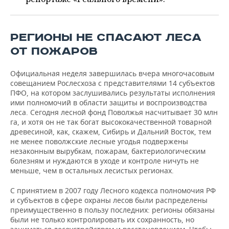
ВОДНЫЕ ВИДЫ СПОРТА
ОБРАЗОВАНИЕ
ХОККЕЙ С МЯЧОМ
ПРОИСШЕСТВИЯ
РЕГИОНЫ НЕ СПАСАЮТ ЛЕСА
ОТ ПОЖАРОВ
Официальная неделя завершилась вчера многочасовым
совещанием Рослесхоза с представителями 14 субъектов
ПФО, на котором заслушивались результаты исполнения
ими полномочий в области защиты и воспроизводства
леса. Сегодня лесной фонд Поволжья насчитывает 30 млн
га, и хотя он не так богат высококачественной товарной
древесиной, как, скажем, Сибирь и Дальний Восток, тем
не менее поволжские лесные угодья подвержены
незаконным вырубкам, пожарам, бактериологическим
болезням и нуждаются в уходе и контроле ничуть не
меньше, чем в остальных лесистых регионах.
С принятием в 2007 году Лесного кодекса полномочия РФ
и субъектов в сфере охраны лесов были распределены
преимущественно в пользу последних: регионы обязаны
были не только контролировать их сохранность, но