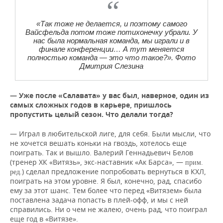
«Так тоже не делается, и поэтому самого
Вайсфельда потом тоже потихонечку убрали. У
нас была нормальная команда, мы играли и в
финале конференции… А тут меняется
полностью команда — это что такое?». Фото
Дмитрия Слезина
— Уже после «Салавата» у вас был, наверное, один из
самых сложных годов в карьере, пришлось
пропустить целый сезон. Что делали тогда?
— Играл в любительской лиге, для себя. Были мысли, что
не хочется вешать коньки на гвоздь, хотелось еще
поиграть. Так и вышло. Валерий Геннадьевич Белов
(тренер ХК «Витязь», экс-наставник «Ак Барса», —
прим.
) сделал предложение попробовать вернуться в КХЛ,
ред.
поиграть на этом уровне. Я был, конечно, рад, спасибо
ему за этот шанс. Тем более что перед «Витязем» была
поставлена задача попасть в плей-офф, и мы с ней
справились. Ни о чем не жалею, очень рад, что поиграл
еще год в «Витязе».