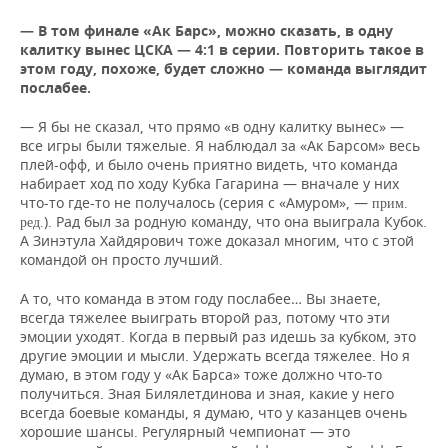
— В том финале «Ак Барс», можно сказать, в одну
калитку вынес ЦСКА — 4:1 в серии. П
такое в
овторить
этом году, похоже, будет сложно — команда выглядит
послабее.
— Я бы не сказал, что прямо «в одну калитку вынес» —
все игры были тяжелые. Я наблюдал за «Ак Барсом» весь
плей-офф, и было очень приятно видеть, что команда
набирает ход по ходу Кубка Гагарина — вначале у них
что-то где-то не получалось (серия с «Амуром», —
прим.
). Рад был за родную команду, что она выиграла Кубок.
ред.
А Зинэтула Хайдярович тоже доказал многим, что с этой
командой он просто лучший.
А то, что команда в этом году послабее… Вы знаете,
всегда тяжелее выиграть второй раз, потому что эти
эмоции уходят. Когда в первый раз идешь за кубком, это
другие эмоции и мысли. Удержать всегда тяжелее. Но я
думаю, в этом году у «Ак Барса» тоже должно что-то
получиться. Зная Билялетдинова и зная, какие у него
всегда боевые команды, я думаю, что у казанцев очень
хорошие шансы. Регулярный чемпионат — это