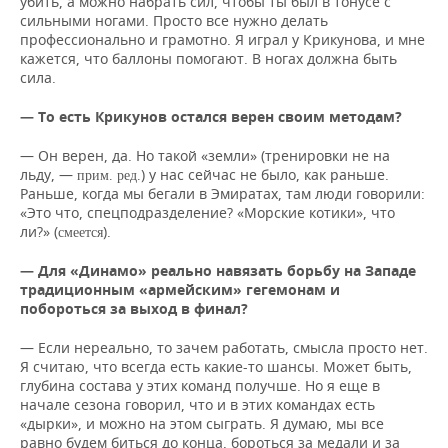
убить, а можно набрать сил, чтобы ты был в тонусе с
сильными ногами. Просто все нужно делать
профессионально и грамотно. Я играл у Крикунова, и мне
кажется, что баллоны помогают. В ногах должна быть
сила.
— То есть Крикунов остался верен своим методам?
— Он верен, да. Но такой «земли» (тренировки не на
льду, —
) у нас сейчас не было, как раньше.
прим. ред.
Раньше, когда мы бегали в Эмиратах, там люди говорили:
«Это что, спецподразделение? «Морские котики», что
ли?» (
).
смеется
— Для «Динамо» реально навязать борьбу на Западе
традиционным «армейским» гегемонам и
побороться за выход в финал?
— Если нереально, то зачем работать, смысла просто нет.
Я считаю, что всегда есть какие-то шансы. Может быть,
глубина состава у этих команд получше. Но я еще в
начале сезона говорил, что и в этих командах есть
«дырки», и можно на этом сыграть. Я думаю, мы все
равно будем биться до конца, бороться за медали и за