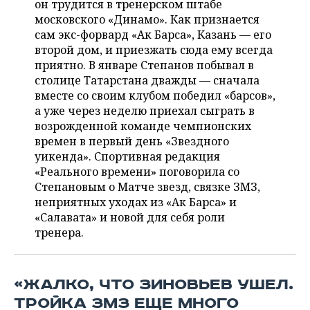
он трудится в тренерском штабе
НЕФТЕХИМИЯ
московского «Динамо». Как признается
РОЗНИЧНАЯ ТОРГОВЛЯ
НОВОСТИ ТЕХНОЛОГИЙ
МЕРОПРИЯТИЯ
сам экс-форвард «Ак Барса», Казань — его
НЕФТЬ
второй дом, и приезжать сюда ему всегда
ТРАНСПОРТ
IT
НОВОСТИ МЕРОПРИЯТИЙ
СПОРТ
приятно. В январе Степанов побывал в
ОПК
столице Татарстана дважды — сначала
УСЛУГИ
МЕДИА
ВЫЕЗДНАЯ РЕДАКЦИЯ
НОВОСТИ СПОРТА
ОБЩЕСТВО
вместе со своим клубом победил «барсов»,
ЭНЕРГЕТИКА
а уже через неделю приехал сыграть в
ТЕЛЕКОММУНИКАЦИИ
БИЗНЕС-БРАНЧИ
ФУТБОЛ
НОВОСТИ ОБЩЕСТВА
ФОТОГАЛЕРЕЯ
возрожденной команде чемпионских
времен в первый день «Звездного
ONLINE-КОНФЕРЕНЦИИ
ХОККЕЙ
ВЛАСТЬ
СЮЖЕТЫ
уикенда». Спортивная редакция
«Реального времени» поговорила со
ОТКРЫТАЯ ЛЕКЦИЯ
БАСКЕТБОЛ
ИНФРАСТРУКТУРА
СПРАВОЧНИК
Степановым о Матче звезд, связке ЗМЗ,
неприятных уходах из «Ак Барса» и
ВОЛЕЙБОЛ
ИСТОРИЯ
СПИСОК ПЕРСОН
«Салавата» и новой для себя роли
ПОЛНАЯ ВЕРСИЯ
тренера.
КИБЕРСПОРТ
КУЛЬТУРА
СПИСОК КОМПАНИЙ
ФИГУРНОЕ КАТАНИЕ
МЕДИЦИНА
«ЖАЛКО, ЧТО ЗИНОВЬЕВ УШЕЛ.
ТРОЙКА ЗМЗ ЕЩЕ МНОГО