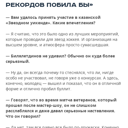
ВОДНЫЕ ВИДЫ СПОРТА
ОБРАЗОВАНИЕ
РЕКОРДОВ ПОБИЛА БЫ»
ХОККЕЙ С МЯЧОМ
ПРОИСШЕСТВИЯ
— Вам удалось принять участие в казанской
«Звездном уикенде». Какие впечатления?
— Я считаю, что это было одно из лучших мероприятий,
которые проводили для звезд хоккея. И организация на
высшем уровне, и атмосфера просто сумасшедшая.
— Билялетдинов не удивил? Обычно он куда более
серьезный.
— Ну да, он всегда почему-то стеснялся, что ли, нигде
особо не участвовал, не говоря уже о конкурсах. А здесь,
конечно, молодец — вышел и показал, что он в отличной
форме и отлично пробил буллит.
— Г
о время матча ветеранов, который
оворят, что в
прошел после мастер-шоу, он не слишком
расслаблялся и даже давал серьезные наставления.
Что он говорил?
— Да нет, там все равно все было по-дружески. Конечно,