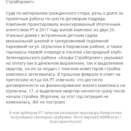
Стройпроект».
Судя по материалам гражданского спора, речь о долге за
проектные работы по шести договорам подряда.
Компания проектировала анонсированный Ипотечным
агентством РТ в 2017 году жилой комплекс из двух 25-
этажных домов с встроенным детским садом,
музыкальной школой и трехуровневой подземной
парковкой на ул. Шульгина в Кировском районе, а также
таунхаусы первой очереди в поселке «Загородный клуб»
Зеленодольского района. «Альфа-Стройпроект» указывал
на оплату как в денежном выражении, так и выделением
квартир, но из-за неудач с поиском инвесторов стройка
комплекса затягивалась. В прошлом феврале в ответ на
претензию истца ИА РТ отвечало, что достигло
договоренности на финансирование жилого комплекса на
Шульгина, 17, и выделение квартир начнется сразу после
начала стройки. Впрочем, за этот год ситуация не
изменилась, ЖК не построен.
В мае арбитраж РТ запустил начальную процедуру банкротства
застройщика «Экопарка «Дубрава». Фото Raphael10000Kazan /
skyscrapercity.com