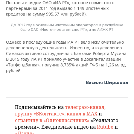
Поставьте рядом ОАО «ИА РТ», которое совместно с
партнерами за 2011 год выдало 1 149 ипотечных
кредитов на сумму 995,57 млн рублей).
До 2012 года основным ипотечным оператором в республике
было ОАО «Ипотечное агентство РТ», а не АИЖК РТ
Однако в последующие годы ИА РТ вело исключительно
девелоперскую деятельность. Известно, что девелопер
Симаков активно сотрудничал с банками Роберта Мусина.
В 2015 году ИА РТ приняло участие в докапитализации
«Татфондбанка», получив 8,735% акций ТФБ на 1,26 млрд
рублей.
Василя Ширшова
Подписывайтесь на
телеграм-канал
,
группу «ВКонтакте»
,
канал в MAX
и
страницу в «Одноклассниках»
«Реального
времени». Ежедневные видео на
Rutube
и
«Дзене»
.