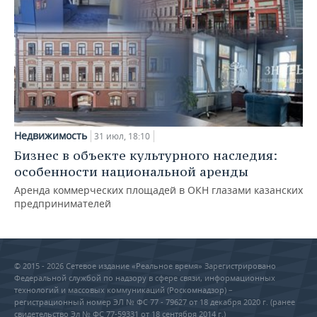
Недвижимость
31 июл, 18:10
Бизнес в объекте культурного наследия:
особенности национальной аренды
Аренда коммерческих площадей в ОКН глазами казанских
предпринимателей
© 2015 - 2026 Сетевое издание «Реальное время» Зарегистрировано
Федеральной службой по надзору в сфере связи, информационных
технологий и массовых коммуникаций (Роскомнадзор) –
регистрационный номер ЭЛ № ФС 77 - 79627 от 18 декабря 2020 г. (ранее
свидетельство Эл № ФС 77-59331 от 18 сентября 2014 г.)