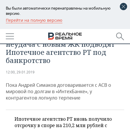
Вы были автоматически перенаправлены на мобильную
версию.
Перейти на полную версию
РЕГИОНЫ
НЕДВИЖИМОСТЬ
Как дружба с Мусиным и
БАШКОРТОСТАН
НОВОСТИ
неудача с новым ЖК подводят
ТАТАРСТАН
АНАЛИТИКА
Ипотечное агентство РТ под
банкротство
УДМУРТИЯ
НОВОСТИ АНАЛИТИКИ
ЭКОНОМИКА
12:00, 29.01.2019
ДЕКЛАРАЦИИ О ДОХОДАХ
НОВОСТИ ЭКОНОМИКИ
ПРОМЫШЛЕННОСТЬ
Пока Андрей Симаков договаривается с АСВ о
КОРОЛИ ГОСЗАКАЗА ПФО
ФИНАНСЫ
НОВОСТИ
НЕДВИЖИМОСТЬ
мировой по долгам в «ИнтехБанке», у
ПРОМЫШЛЕННОСТИ
контрагентов лопнуло терпение
ВУЗЫ ТАТАРСТАНА
БАНКИ
НОВОСТИ НЕДВИЖИМОСТИ
АВТО
АГРОПРОМ
КОМУ ПРИНАДЛЕЖАТ
БЮДЖЕТ
НОВОСТИ АВТО
БИЗНЕС
ТОРГОВЫЕ ЦЕНТРЫ
МАШИНОСТРОЕНИЕ
Ипотечное агентство РТ вновь получило
ТАТАРСТАНА
отсрочку в споре на 210,2 млн рублей с
ИНВЕСТИЦИИ
НОВОСТИ БИЗНЕСА
ТЕХНОЛОГИИ