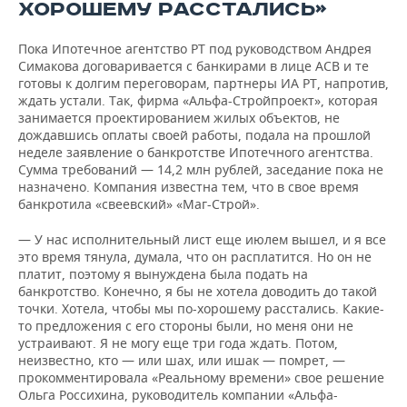
ХОРОШЕМУ РАССТАЛИСЬ»
Пока Ипотечное агентство РТ под руководством Андрея
Симакова договаривается с банкирами в лице АСВ и те
готовы к долгим переговорам, партнеры ИА РТ, напротив,
ждать устали. Так, фирма «Альфа-Стройпроект», которая
занимается проектированием жилых объектов, не
дождавшись оплаты своей работы, подала на прошлой
неделе заявление о банкротстве Ипотечного агентства.
Сумма требований — 14,2 млн рублей, заседание пока не
назначено. Компания известна тем, что в свое время
банкротила «свеевский» «Маг-Строй».
— У нас исполнительный лист еще июлем вышел, и я все
это время тянула, думала, что он расплатится. Но он не
платит, поэтому я вынуждена была подать на
банкротство. Конечно, я бы не хотела доводить до такой
точки. Хотела, чтобы мы по-хорошему расстались. Какие-
то предложения с его стороны были, но меня они не
устраивают. Я не могу еще три года ждать. Потом,
неизвестно, кто — или шах, или ишак — помрет, —
прокомментировала «Реальному времени» свое решение
Ольга Россихина, руководитель компании «Альфа-