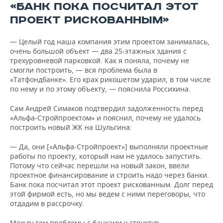
«БАНК ПОКА ПОСЧИТАЛ ЭТОТ
ПРОЕКТ РИСКОВАННЫМ»
— Целый год наша компания этим проектом занималась,
очень большой объект — два 25-этажных здания с
трехуровневой парковкой. Как я поняла, почему не
смогли построить, — вся проблема была в
«Татфондбанке». Его крах рикошетом ударил, в том числе
по нему и по этому объекту, — пояснила Россихина.
Сам Андрей Симаков подтвердил задолженность перед
«Альфа-Стройпроектом» и пояснил, почему не удалось
построить новый ЖК на Шульгина:
— Да, они [«Альфа-Стройпроект»] выполняли проектные
работы по проекту, который нам не удалось запустить.
Потому что сейчас перешли на новый закон, ввели
проектное финансирование и строить надо через банки.
Банк пока посчитал этот проект рискованным. Долг перед
этой фирмой есть, но мы ведем с ними переговоры, что
отдадим в рассрочку.
Между тем проблемы с банками у структур