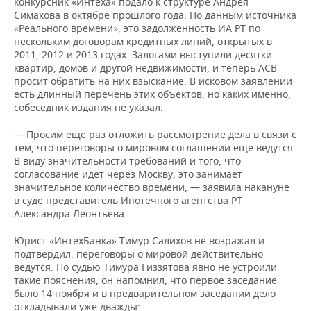
конкурсник «Интеха» подало к структуре Андрея
ВОДНЫЕ ВИДЫ СПОРТА
ОБРАЗОВАНИЕ
Симакова в октябре прошлого года. По данным источника
«Реального времени», это задолженность ИА РТ по
ХОККЕЙ С МЯЧОМ
ПРОИСШЕСТВИЯ
нескольким договорам кредитных линий, открытых в
2011, 2012 и 2013 годах. Залогами выступили десятки
квартир, домов и другой недвижимости, и теперь АСВ
просит обратить на них взыскание. В исковом заявлении
есть длинный перечень этих объектов, но каких именно,
собеседник издания не указал.
— Просим еще раз отложить рассмотрение дела в связи с
тем, что переговоры о мировом соглашении еще ведутся.
В виду значительности требований и того, что
согласование идет через Москву, это занимает
значительное количество времени, — заявила накануне
в суде представитель Ипотечного агентства РТ
Александра Леонтьева.
Юрист «ИнтехБанка» Тимур Салихов не возражал и
подтвердил: переговоры о мировой действительно
ведутся. Но судью Тимура Гиззятова явно не устроили
такие пояснения, он напомнил, что первое заседание
было 14 ноября и в предварительном заседании дело
откладывали уже дважды: