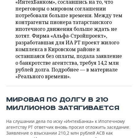
«ИнтехБанком», сославшись на то, что
НЕФТЕХИМИЯ
переговоры о мировом соглашении
РОЗНИЧНАЯ ТОРГОВЛЯ
НОВОСТИ ТЕХНОЛОГИЙ
МЕРОПРИЯТИЯ
потребовали больше времени. Между тем
НЕФТЬ
контрагенты пионера татарстанского
ТРАНСПОРТ
IT
НОВОСТИ МЕРОПРИЯТИЙ
СПОРТ
ипотечного движения больше ждать не
ОПК
хотят. Фирма «Альфа-Стройпроект»,
УСЛУГИ
МЕДИА
ВЫЕЗДНАЯ РЕДАКЦИЯ
НОВОСТИ СПОРТА
ОБЩЕСТВО
разработавшая для ИА РТ проект жилого
ЭНЕРГЕТИКА
комплекса в Кировском районе и
ТЕЛЕКОММУНИКАЦИИ
БИЗНЕС-БРАНЧИ
ФУТБОЛ
НОВОСТИ ОБЩЕСТВА
ФОТОГАЛЕРЕЯ
оставшаяся без оплаты, подала заявление
о банкротстве агентства, требуя 14,2 млн
ONLINE-КОНФЕРЕНЦИИ
ХОККЕЙ
ВЛАСТЬ
СЮЖЕТЫ
рублей долга. Подробнее — в материале
«Реального времени».
ОТКРЫТАЯ ЛЕКЦИЯ
БАСКЕТБОЛ
ИНФРАСТРУКТУРА
СПРАВОЧНИК
ВОЛЕЙБОЛ
ИСТОРИЯ
СПИСОК ПЕРСОН
ПОЛНАЯ ВЕРСИЯ
МИРОВАЯ ПО ДОЛГУ В 210
МИЛЛИОНОВ ЗАТЯГИВАЕТСЯ
КИБЕРСПОРТ
КУЛЬТУРА
СПИСОК КОМПАНИЙ
На слушании дела по иску «ИнтехБанка» к Ипотечному
ФИГУРНОЕ КАТАНИЕ
МЕДИЦИНА
агентству РТ ответчик вновь просил отложить заседание.
Заявление о взыскании 210,2 млн рублей АСВ как