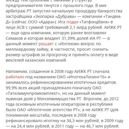
предпринимателя тянутся с прошлого года. В мае
арбитраж РТ запустил начальную процедуру банкротства
застройщика «Экопарка «Дубрава» — компании «Тандем-
Д» (сейчас ООО «Адара»). Иск
подал
«Татфондбанк» в
лице АСВ с суммой требований 2,1 млрд рублей. АИЖК РТ
— еще одна компания, которую ранее возглавлял
Симаков и которая владеет 31,39% долей ИА РТ — в
данный момент
решает
с «Интехом» вопрос по
миллиардному займу, в частности, просит снизить
размер штрафов за просрочку и принять оплату в виде
векселей казанских компаний.
Напомним, созданное в 2008 году АИЖК РТ сначала
работало
под названием ОАО «ИпотекаЛизинг16» и
занималось рефинансированием ипотечных кредитов.
99,9% всех акций принадлежало поначалу ОАО
«Таткоммунпромкомплект», но на данный момент
львиная доля у Минземимущества РТ. Впрочем, до 2012
года основным ипотечным оператором в республике
было ОАО «Ипотечное агентство РТ», а не АИЖК РТ (для
понимания масштаба, последнее в 2008 году
рефинансировало ипотеку на 34,3 млн рублей, в 2009 году
— на 24,4 млн рублей, в 2011 году — на 46,7 млн рублей.