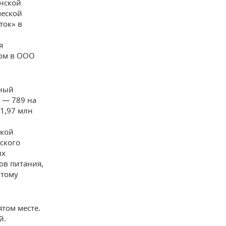
инской
ческой
ток» в
я
ром в ООО
ьный
 — 789 на
 1,97 млн
ской
нского
ых
ов питания,
 тому
том месте.
й.