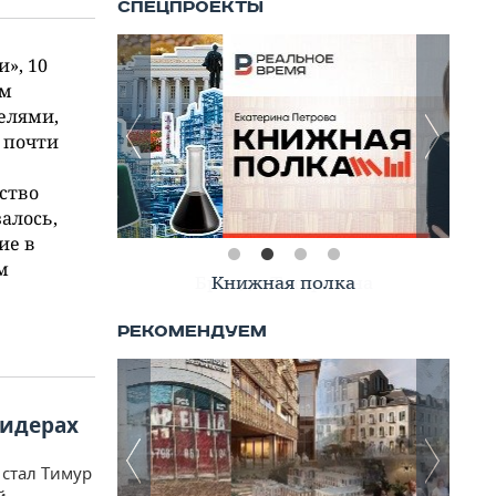
», 10
ым
елями,
 почти
ство
алось,
ие в
м
Книжная полка
лидерах
стал Тимур