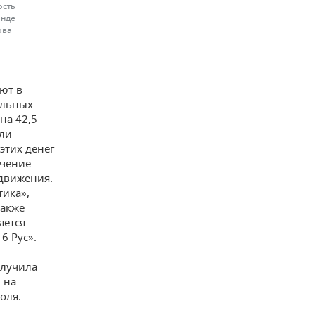
ость
анде
ова
ают в
альных
на 42,5
ыли
этих денег
ечение
движения.
тика»,
также
яется
6 Рус».
олучила
 на
оля.