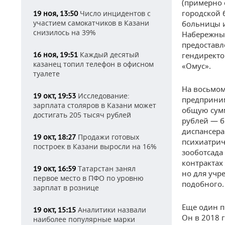
(примерно 
городской 
Число инцидентов с
19 ноя, 13:50
участием самокатчиков в Казани
больницы и
снизилось на 39%
Набережных
предоставл
Каждый десятый
16 ноя, 19:51
гендиректо
казанец топил телефон в офисном
«Омус».
туалете
На восьмом
Исследование:
19 окт, 19:53
предприним
зарплата столяров в Казани может
общую сумм
достигать 205 тысяч рублей
рублей — б
диспансера
Продажи готовых
19 окт, 18:27
психиатрич
построек в Казани выросли на 16%
зооботсада
контрактах
Татарстан занял
19 окт, 16:59
но для учр
первое место в ПФО по уровню
подобного.
зарплат в рознице
Еще один п
Аналитики назвали
19 окт, 15:15
Он в 2018 
наиболее популярные марки