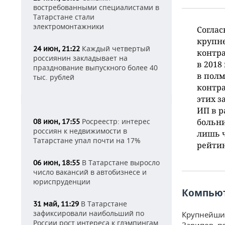
востребованными специалистами в
Татарстане стали
электромонтажники
Соглас
крупн
Каждый четвертый
24 июн, 21:22
контр
россиянин закладывает на
в 2018
празднование выпускного более 40
в полм
тыс. рублей
контра
этих з
ИП в р
Росреестр: интерес
больни
08 июн, 17:55
россиян к недвижимости в
лишь ч
Татарстане упал почти на 17%
рейтин
В Татарстане выросло
06 июн, 18:55
число вакансий в автобизнесе и
юриспруденции
Компьют
В Татарстане
31 май, 11:29
зафиксировали наибольший по
Крупнейши
России рост интереса к глэмпингам