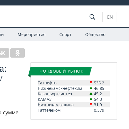
EN
ии
Мероприятия
Спорт
Общество
а:
ФОНДОВЫЙ РЫНОК
У
Татнефть
535.2
Нижнекамскнефтехим
46.85
Казаньоргсинтез
45.2
КАМАЗ
54.3
Нижнекамскшина
31.9
Таттелеком
0.579
о сумме