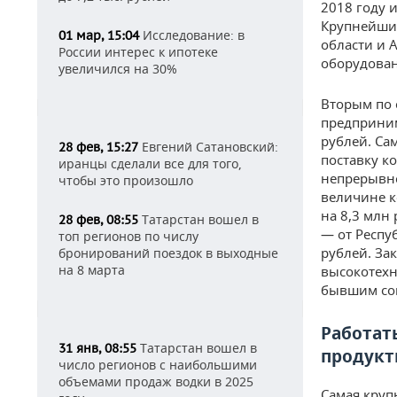
2018 году 
Крупнейшие
Исследование: в
01 мар, 15:04
области и 
России интерес к ипотеке
оборудован
увеличился на 30%
Вторым по
предприним
рублей. Са
Евгений Сатановский:
28 фев, 15:27
поставку к
иранцы сделали все для того,
непрерывно
чтобы это произошло
величине к
на 8,3 млн
Татарстан вошел в
28 фев, 08:55
— от Респу
топ регионов по числу
рублей. За
бронирований поездок в выходные
на 8 марта
высокотехн
бывшим сов
Работат
Татарстан вошел в
31 янв, 08:55
продук
число регионов с наибольшими
объемами продаж водки в 2025
Самая круп