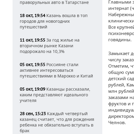
Главными з
праворульных авто в Татарстане
интернат (ч
Набережных
Казань вошла в топ
18 окт, 19:54
клинически
городов для новогодних
путешествий
Все крупне
психоневро
говядины.
За год жилье на
11 окт, 19:55
вторичном рынке Казани
подорожало на 10,3%
Замыкает д
числу зака
Россияне стали
05 окт, 19:55
Отметим, ч
активнее интересоваться
общую сумм
путешествиями в Марокко и Китай
детский са
рублей, Ка
Казанцы рассказали,
05 окт, 19:09
млн рублей
каким представляют идеального
заказами н
учителя
фруктов и 
индивидуал
Каждый четвертый
28 сен, 15:23
директором
казанец считает, что для рождения
Челнов.
ребенка не обязательно вступать в
брак