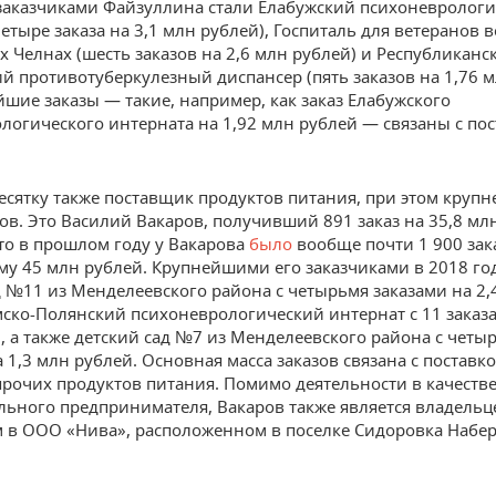
аказчиками Файзуллина стали Елабужский психоневролог
етыре заказа на 3,1 млн рублей), Госпиталь для ветеранов 
 Челнах (шесть заказов на 2,6 млн рублей) и Республиканс
й противотуберкулезный диспансер (пять заказов на 1,76 м
йшие заказы — такие, например, как заказ Елабужского
логического интерната на 1,92 млн рублей — связаны с по
есятку также поставщик продуктов питания, при этом круп
зов. Это Василий Вакаров, получивший 891 заказ на 35,8 мл
то в прошлом году у Вакарова
было
вообще почти 1 900 зака
у 45 млн рублей. Крупнейшими его заказчиками в 2018 год
д №11 из Менделеевского района с четырьмя заказами на 2,
мско-Полянский психоневрологический интернат с 11 заказа
, а также детский сад №7 из Менделеевского района с четы
а 1,3 млн рублей. Основная масса заказов связана с поставк
прочих продуктов питания. Помимо деятельности в качеств
ьного предпринимателя, Вакаров также является владельц
 в ООО «Нива», расположенном в поселке Сидоровка Набе