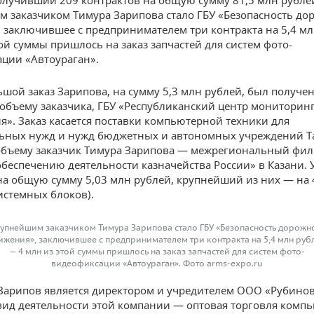
олучивший 209 контрактов на общую сумму 81,5 млн рубле
 заказчиком Тимура Зарипова стало ГБУ «Безопасность до
 заключившее с предпринимателем три контракта на 5,4 м
той суммы пришлось на заказ запчастей для систем фото-
ции «Автоураган».
шой заказ Зарипова, на сумму 5,3 млн рублей, был получен
объему заказчика, ГБУ «Республиканский центр мониторинг
я». Заказ касается поставки компьютерной техники для
ных нужд и нужд бюджетных и автономных учреждений Та
объему заказчик Тимура Зарипова — межрегиональный фи
обеспечению деятельности казначейства России» в Казани. 
 на общую сумму 5,03 млн рублей, крупнейший из них — на 
системных блоков).
упнейшим заказчиком Тимура Зарипова стало ГБУ «Безопасность дорожн
ижения», заключившее с предпринимателем три контракта на 5,4 млн руб
— 4 млн из этой суммы пришлось на заказ запчастей для систем фото-
видеофиксации «Автоураган». Фото arms-expo.ru
Зарипов является директором и учредителем ООО «Рубино
ид деятельности этой компании — оптовая торговля компь