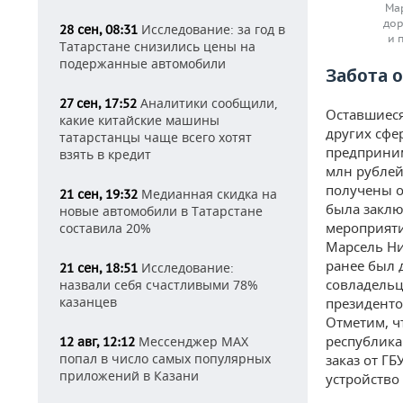
Мар
дор
Исследование: за год в
28 сен, 08:31
и 
Татарстане снизились цены на
подержанные автомобили
Забота о
Аналитики сообщили,
27 сен, 17:52
Оставшиеся
какие китайские машины
других сфе
татарстанцы чаще всего хотят
предприним
взять в кредит
млн рублей
получены о
Медианная скидка на
21 сен, 19:32
была заклю
новые автомобили в Татарстане
мероприяти
составила 20%
Марсель Ни
ранее был 
Исследование:
21 сен, 18:51
совладельц
назвали себя счастливыми 78%
казанцев
президенто
Отметим, ч
республика
Мессенджер MAX
12 авг, 12:12
попал в число самых популярных
заказ от Г
приложений в Казани
устройство