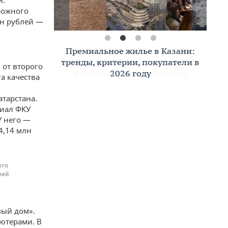
й.
рожного
лн рублей —
Премиальное жилье в Казани:
тренды, критерии, покупатели в
 от второго
2026 году
а качества
тарстана.
лиал ФКУ
У него —
4,14 млн
ого
лей
вый дом».
ютерами. В