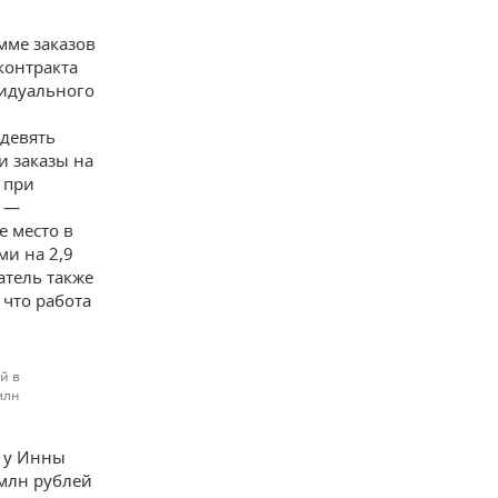
мме заказов
контракта
видуального
 девять
и заказы на
 при
й —
е место в
ми на 2,9
атель также
 что работа
й в
млн
ь у Инны
 млн рублей