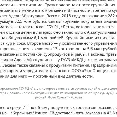
атели — это питание. Сразу половина от всех крупнейших
в заняты именно в этом сегменте. В частности, третье по су
мает Адель Айзатуллин. Всего в 2018 году он заключил 282 
умму в 52,5 млн рублей. Самый крупный покупатель инди
ателя — татарстанское ГБУ РЦ «Лето», которое занимается
ей отдыха детей в лагерях, оно заключило с Айзатуллиным
 на общую сумму 6,1 млн рублей. Крупнейшими из них стал
яса кур и сока. Второе место — у хозяйственного управления
тарстана, с ним заключено 13 контрактов на 5,6 млн рубле
 связаны с поставкой субпродуктов и рыбы. Наконец, треть
азчиков Аделя Айзатуллина — у ГАУЗ «МКДЦ» с семью заказа
. Заказы также связаны с продуктами питания. Предприним
иректором и учредителем казанского ООО «Эко-Овощи», так
тания для него — постоянный вид деятельности.
тарстанское ГБУ РЦ «Лето», которое занимается организацией отдыха дете
герях, заключило с Айзатуллиным девять контрактов на общую сумму 6,1 
рублей. Фото Олега Тихонова
место среди ИП по объему полученных госзаказов оказалос
 из Набережных Челнов. Ей досталось пять заказов на 43,5