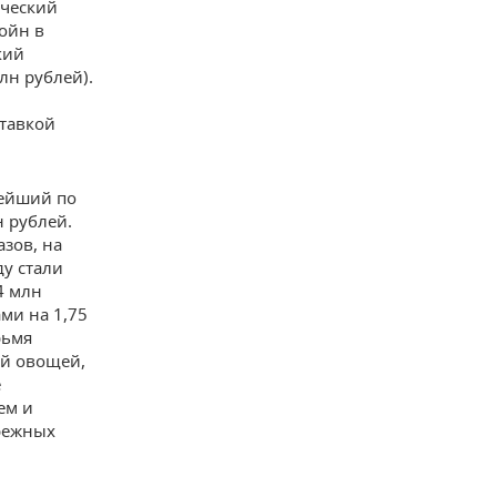
ический
войн в
кий
лн рублей).
ставкой
нейший по
н рублей.
зов, на
у стали
4 млн
ми на 1,75
рьмя
ой овощей,
е
ем и
режных