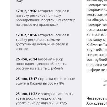
году
предприним
подрядчико
Татарстан вошел в
17 янв, 19:02
место зани
пятерку регионов по числу
на общую с
бронирований посуточных квартир
предприним
на январских праздниках
организаци
контрактов
Татарстан вошел в
17 янв, 18:34
поставку м
тройку регионов с самыми
доступными ценами на отели в
Кабмине Та
январе
крупнейшие
списке зак
Базовый набор
26 ноя, 20:14
млн рублей
новогоднего декора обойдется
является д
россиянам в 2,5 тыс. рублей
в сфере пи
Спрос на финансовые
25 ноя, 13:47
Та
услуги в Казани вырос на 8%
ла
Исследование: почти
25 ноя, 11:32
Четвертое 
треть россиян надеются на
увеличение дохода в 2026 году
Ахмадеевой