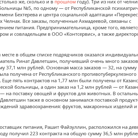
столько же, сколько и в
прошлом
году). Три из них от челн
больницы №5, по одному — от Республиканской психиатри
мени Бехтерева и центра социальной адаптации «Перекрес
 Челнах. Все заказы, полученные Ахмадеевой, связаны с
ением питания. Предпринимательница, кроме того, являетс
ром и совладельцем в ООО «Контсервис», а также директо
 месте в общем списке подрядчиков оказался индивидуал
атель Ринат Давлетшин, получивший очень много заказов
у 37,1 млн рублей. Основная масса заказов — 32, на сумму
ыла получена от Республиканского противотуберкулезного
. Еще пять контрактов на 1,77 млн были получены от Казан
еской больницы, а один заказ на 1,2 млн рублей — от Каза
 — на поставку овощей и фруктов для животных. В остальн
 Давлетшин также в основном занимался поставкой продукт
еждений здравоохранения: фруктов, макаронных изделий и
оставщик питания, Рашит Файзуллин, расположился на девя
году получил 223 контракта на общую сумму 36,5 млн рубле