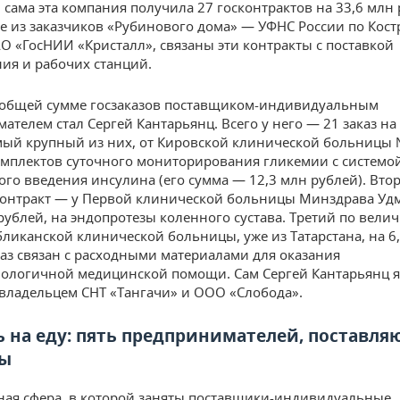
и сама эта компания получила 27 госконтрактов на 33,6 млн 
 из заказчиков «Рубинового дома» — УФНС России по Кос
АО «ГосНИИ «Кристалл», связаны эти контракты с поставкой
ия и рабочих станций.
 общей сумме госзаказов поставщиком-индивидуальным
ателем стал Сергей Кантарьянц. Всего у него — 21 заказ на
мый крупный из них, от Кировской клинической больницы 
омплектов суточного мониторирования гликемии с системо
го введения инсулина (его сумма — 12,3 млн рублей). Вто
онтракт — у Первой клинической больницы Минздрава Уд
 рублей, на эндопротезы коленного сустава. Третий по велич
бликанской клинической больницы, уже из Татарстана, на 6
каз связан с расходными материалами для оказания
ологичной медицинской помощи. Сам Сергей Кантарьянц я
ладельцем СНТ «Тангачи» и ООО «Слобода».
ь на еду: пять предпринимателей, поставл
ты
ная сфера, в которой заняты поставщики-индивидуальные