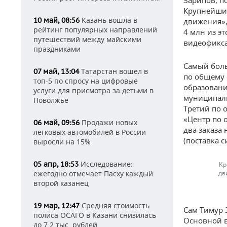
Зарипов, п
Крупнейшим
Казань вошла в
10 май, 08:56
движения»,
рейтинг популярных направлений
4 млн из э
путешествий между майскими
видеофикса
праздниками
Самый боль
Татарстан вошел в
07 май, 13:04
по общему 
топ-5 по спросу на цифровые
образовани
услуги для присмотра за детьми в
муниципаль
Поволжье
Третий по 
«Центр по 
Продажи новых
06 май, 09:56
два заказа
легковых автомобилей в России
(поставка 
выросли на 15%
Исследование:
05 апр, 18:53
Кр
ежегодно отмечает Пасху каждый
дв
второй казанец
Средняя стоимость
19 мар, 12:47
Сам Тимур 
полиса ОСАГО в Казани снизилась
Основной в
до 7,2 тыс. рублей