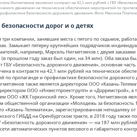
сель Нигметзянов заключил контракт на 42,1 млн рублей с ГБУ «Безопасн
ожного движения» на техническое обеспечение мероприятий по пропаг
профилактике безопасности дорожного движения. Фото Максима Платон
 безопасности дорог и о детях
 три компании, занявшие места с пятого по седьмое, работ
рах. Замыкает пятерку крупнейших подрядчиков-индивиду
ателей, например, Марсель Нигметзянов с двумя заказами 
 (в прошлом году заказ был один, на 34 млн). Оба заказа б
т ГБУ «Безопасность дорожного движения», основная часть 
чена в контракте на 42,1 млн рублей на техническое обесп
й по пропаганде и профилактике безопасности дорожного 
гметзянов также является директором ООО «Казань-Телема
директором ООО «Инвестпроектгрупп» и «Дорремстрой», а 
ем ООО «ЖК Горкинский лес». Кроме того, Нигметзянов явл
м общественной организации «Молодежь за безопасность 1
то «Казань-Телематика», зарегистрированная неподалеку от
нского ГИБДД на Оренбургском тракте, в 2018 году также п
БУ «Безопасность дорожного движения» — на 187 млн рублей
 сети автоматических пунктов весового и габаритного контр