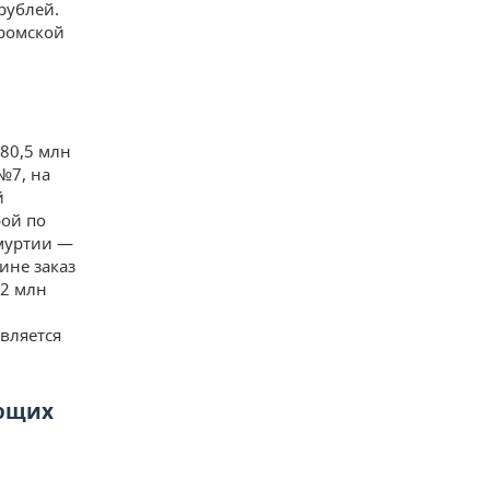
рублей.
тромской
 80,5 млн
№7, на
й
рой по
муртии —
ине заказ
,2 млн
вляется
яющих