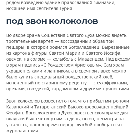
рядом возведено здание православной гимназии,
носящей имя святителя Гурия.
ПОД ЗВОН КОЛОКОЛОВ
Во дворе храма Сошествия Святого Духа можно видеть
трогательный вертеп — воссозданный образ той
пещеры, в которой родился Богомладенец. Вырезанные
из картона фигуры Святой Марии и Святого Иосифа,
овечек, на соломе — колыбель с Младенцем. Над входом
в храм надпись «С Рождеством Христовым». Сам храм
украшен елками и лапником, а в свечной лавке можно
было купить специальный рождественский хлеб,
испеченный по старинному рецепту — с сухофруктами,
орехами, гвоздикой, кардамоном и другими пряностями.
Звон колоколов возвестил о том, что прибыл митрополит
Казанский и Татарстанский Высокопреосвященнейший
Феофан. Богослужение в Духосошественском храме для
владыки было четвертым за день, но он, несмотря на
усталость, нашел время перед службой пообщаться с
журналистами.