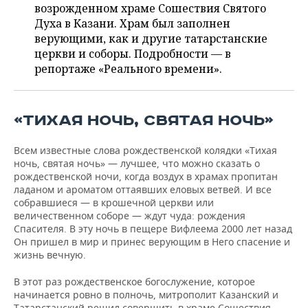
НЕФТЕХИМИЯ
возрожденном храме Сошествия Святого
Духа в Казани. Храм был заполнен
РОЗНИЧНАЯ ТОРГОВЛЯ
НОВОСТИ ТЕХНОЛОГИЙ
МЕРОПРИЯТИЯ
НЕФТЬ
верующими, как и другие татарстанские
церкви и соборы. Подробности — в
ТРАНСПОРТ
IT
НОВОСТИ МЕРОПРИЯТИЙ
СПОРТ
ОПК
репортаже «Реального времени».
УСЛУГИ
МЕДИА
ВЫЕЗДНАЯ РЕДАКЦИЯ
НОВОСТИ СПОРТА
ОБЩЕСТВО
ЭНЕРГЕТИКА
«ТИХАЯ НОЧЬ, СВЯТАЯ НОЧЬ»
ТЕЛЕКОММУНИКАЦИИ
БИЗНЕС-БРАНЧИ
ФУТБОЛ
НОВОСТИ ОБЩЕСТВА
ФОТОГАЛЕРЕЯ
Всем известные слова рождественской колядки «Тихая
ONLINE-КОНФЕРЕНЦИИ
ХОККЕЙ
ВЛАСТЬ
СЮЖЕТЫ
ночь, святая ночь» — лучшее, что можно сказать о
рождественской ночи, когда воздух в храмах пропитан
ОТКРЫТАЯ ЛЕКЦИЯ
БАСКЕТБОЛ
ИНФРАСТРУКТУРА
СПРАВОЧНИК
ладаном и ароматом оттаявших еловых ветвей. И все
собравшиеся — в крошечной церкви или
ВОЛЕЙБОЛ
ИСТОРИЯ
СПИСОК ПЕРСОН
ПОЛНАЯ ВЕРСИЯ
величественном соборе — ждут чуда: рождения
Спасителя. В эту ночь в пещере Вифлеема 2000 лет назад
Он пришел в мир и принес верующим в Него спасение и
КИБЕРСПОРТ
КУЛЬТУРА
СПИСОК КОМПАНИЙ
жизнь вечную.
ФИГУРНОЕ КАТАНИЕ
МЕДИЦИНА
В этот раз рождественское богослужение, которое
начинается ровно в полночь, митрополит Казанский и
Татарстанский решил совершить в храме Сошествия