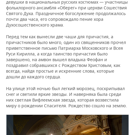
девушки в национальных русских костюмах — участницы
фольклорного ансамбля «Оберег» при церкви Сошествия
Святого Духа. Праздничное богослужение продолжалось
почти два часа, его сопровождало пение хора
Духосошественского храма.
Перед тем как вынесли две чаши для причастия, а
причастников было много, один из священников прочел
приветственное письмо Патриарха Московского и Всея
Руси Кирилла, а когда таинство причастия было
завершено, на амвон вышел владыка Феофан и
поздравил собравшихся с Рождеством Христовым, как
всегда, найдя простые и искренние слова, которые
дошли до каждого сердца.
На улице этой ночью был легкий морозец, поскрипывал
снег и светили яркие звезды. И наверняка была среди
них светлая Вифлеемская звезда, которая возвестила
миру о рождении Спасителя. Рождество сошло на землю.