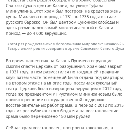
ВОДНЫЕ ВИДЫ СПОРТА
ОБРАЗОВАНИЕ
Святого Духа в центре Казани, на улице Туфана
Миннуллина. Этот храм был построен на средства жены
ХОККЕЙ С МЯЧОМ
ПРОИСШЕСТВИЯ
купца Михляева в период с 1731 по 1735 годы в стиле
русского барокко. Он был центром Суконной слободы и
здесь размещался самый многочисленный в Казани
приход — до 4 000 верующих.
В этот раз рождественское богослужение митрополит Казанский и
Татарстанский решил совершить в храме Сошествия Святого Духа
Во время нашествия на Казань Пугачева верующие
смогли спасти церковь от разрушения. Храм был закрыт
в 1931 году, в нем разместился по тогдашней традиции
клуб, затем часть помещений была отдана под квартиры,
на втором этаже на многие годы поселился кукольный
театр. Церковь была возвращена верующим в 2012 году,
тогда же президентом РТ Рустамом Миннихановым было
принято решение о государственной поддержке
восстановительных работ храма. В период с 2012 по 2015
годы из республиканского бюджета на восстановление
храма было перечислено 150 млн рублей.
Сейчас храм восстановлен, построена колокольня, а