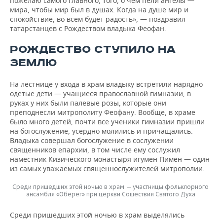
пожелаю самого главного, того, о чем пели ангелы —
мира, чтобы мир был в душах. Когда на душе мир и
спокойствие, во всем будет радость», — поздравил
татарстанцев с Рождеством владыка Феофан.
РОЖДЕСТВО СТУПИЛО НА
ЗЕМЛЮ
На лестнице у входа в храм владыку встретили нарядно
одетые дети — учащиеся православной гимназии, в
руках у них были палевые розы, которые они
преподнесли митрополиту Феофану. Вообще, в храме
было много детей, почти все ученики гимназии пришли
на богослужение, усердно молились и причащались.
Владыка совершал богослужение в сослужении
священников епархии, в том числе ему сослужил
наместник Кизического монастыря игумен Пимен — один
из самых уважаемых священнослужителей митрополии.
Среди пришедших этой ночью в храм — участницы фольклорного
ансамбля «Оберег» при церкви Сошествия Святого Духа
Среди пришедших этой ночью в храм выделялись