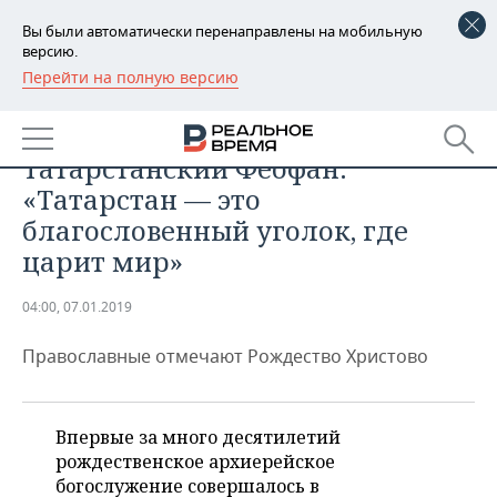
Вы были автоматически перенаправлены на мобильную
версию.
Перейти на полную версию
РЕГИОНЫ
ОБЩЕСТВО
Митрополит Казанский и
БАШКОРТОСТАН
НОВОСТИ
Татарстанский Феофан:
ТАТАРСТАН
АНАЛИТИКА
«Татарстан — это
благословенный уголок, где
УДМУРТИЯ
НОВОСТИ АНАЛИТИКИ
ЭКОНОМИКА
царит мир»
ДЕКЛАРАЦИИ О ДОХОДАХ
НОВОСТИ ЭКОНОМИКИ
ПРОМЫШЛЕННОСТЬ
04:00, 07.01.2019
КОРОЛИ ГОСЗАКАЗА ПФО
ФИНАНСЫ
НОВОСТИ
НЕДВИЖИМОСТЬ
ПРОМЫШЛЕННОСТИ
Православные отмечают Рождество Христово
ВУЗЫ ТАТАРСТАНА
БАНКИ
НОВОСТИ НЕДВИЖИМОСТИ
АВТО
АГРОПРОМ
КОМУ ПРИНАДЛЕЖАТ
БЮДЖЕТ
НОВОСТИ АВТО
Впервые за много десятилетий
БИЗНЕС
ТОРГОВЫЕ ЦЕНТРЫ
МАШИНОСТРОЕНИЕ
рождественское архиерейское
ТАТАРСТАНА
богослужение совершалось в
ИНВЕСТИЦИИ
НОВОСТИ БИЗНЕСА
ТЕХНОЛОГИИ