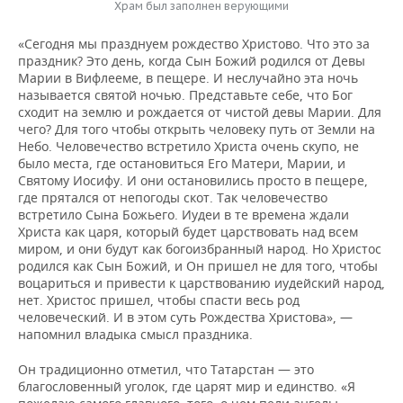
Храм был заполнен верующими
«Сегодня мы празднуем рождество Христово. Что это за
праздник? Это день, когда Сын Божий родился от Девы
Марии в Вифлееме, в пещере. И неслучайно эта ночь
называется святой ночью. Представьте себе, что Бог
сходит на землю и рождается от чистой девы Марии. Для
чего? Для того чтобы открыть человеку путь от Земли на
Небо. Человечество встретило Христа очень скупо, не
было места, где остановиться Его Матери, Марии, и
Святому Иосифу. И они остановились просто в пещере,
где прятался от непогоды скот. Так человечество
встретило Сына Божьего. Иудеи в те времена ждали
Христа как царя, который будет царствовать над всем
миром, и они будут как богоизбранный народ. Но Христос
родился как Сын Божий, и Он пришел не для того, чтобы
воцариться и привести к царствованию иудейский народ,
нет. Христос пришел, чтобы спасти весь род
человеческий. И в этом суть Рождества Христова», —
напомнил владыка смысл праздника.
Он традиционно отметил, что Татарстан — это
благословенный уголок, где царят мир и единство. «Я