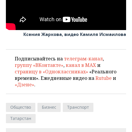
ВОДНЫЕ ВИДЫ СПОРТА
ОБРАЗОВАНИЕ
ХОККЕЙ С МЯЧОМ
ПРОИСШЕСТВИЯ
Ксения Жаркова, видео Камиля Исмаилова
Подписывайтесь на
телеграм-канал
,
группу «ВКонтакте»
,
канал в MAX
и
страницу в «Одноклассниках»
«Реального
времени». Ежедневные видео на
Rutube
и
«Дзене»
.
Общество
Бизнес
Транспорт
Татарстан