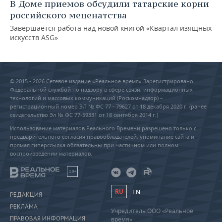
В Доме приемов обсудили татарские корни
российского меценатства
Завершается работа над новой книгой «Квартал изящных
искусств ASG»
© 2015 - 2026 Сетевое издание «Реальное время» Зарегистрировано
Федеральной службой по надзору в сфере связи, информационных
технологий и массовых коммуникаций (Роскомнадзор) –
регистрационный номер ЭЛ № ФС 77 - 79627 от 18 декабря 2020 г. (ранее
свидетельство Эл № ФС 77-59331 от 18 сентября 2014 г.)
Использование материалов Реального Времени разрешено только с
предварительного согласия правообладателей, упоминание сайта и
прямая гиперссылка обязательны при частичном или полном
воспроизведении материалов.
18+
RU
EN
РЕДАКЦИЯ
РЕКЛАМА
Учредитель ООО «Реальное
ПРАВОВАЯ ИНФОРМАЦИЯ
время»