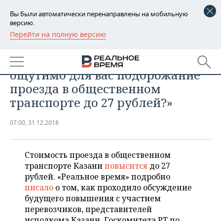
Вы были автоматически перенаправлены на мобильную
версию.
Перейти на полную версию
РЕГИОНЫ
ОБЩЕСТВО
Видеоопрос: «Насколько
БАШКОРТОСТАН
НОВОСТИ
ощутимо для вас подорожание
ТАТАРСТАН
АНАЛИТИКА
проезда в общественном
транспорте до 27 рублей?»
УДМУРТИЯ
НОВОСТИ АНАЛИТИКИ
ЭКОНОМИКА
07:00, 31.12.2018
ДЕКЛАРАЦИИ О ДОХОДАХ
НОВОСТИ ЭКОНОМИКИ
ПРОМЫШЛЕННОСТЬ
КОРОЛИ ГОСЗАКАЗА ПФО
ФИНАНСЫ
НОВОСТИ
НЕДВИЖИМОСТЬ
Стоимость проезда в общественном
ПРОМЫШЛЕННОСТИ
транспорте Казани
повысится
до 27
ВУЗЫ ТАТАРСТАНА
БАНКИ
НОВОСТИ НЕДВИЖИМОСТИ
АВТО
рублей. «Реальное время» подробно
АГРОПРОМ
писало
о том, как проходило обсуждение
КОМУ ПРИНАДЛЕЖАТ
БЮДЖЕТ
НОВОСТИ АВТО
БИЗНЕС
будущего повышения с участием
ТОРГОВЫЕ ЦЕНТРЫ
МАШИНОСТРОЕНИЕ
ТАТАРСТАНА
перевозчиков, представителей
ИНВЕСТИЦИИ
НОВОСТИ БИЗНЕСА
ТЕХНОЛОГИИ
исполкома Казани, Госкомитета РТ по