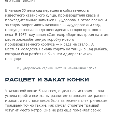
его «Сад Тиволи».
В начале ХХ века сад перешел в собственность
известного казанского купца, производителя кваса и
прохладительных напитков Г. Дудорова. С этого времени
за садом закрепилось название — «Дудоровский сад»,
просуществовал он до шестидесятых годов прошлого
века. В 1967 году завод «Сантехприбор» выстроил на этом
месте железобетонную коробку нового
производственного корпуса — и сада не стало… А
местная молодежь начала ходить на танцы в Сад рыбака,
который был разбит на бывшей Адмиралтейской
площади.
В Дудоровском садике. Фото Ф. Чекалкиной. 1957 г.
РАСЦВЕТ И ЗАКАТ КОНКИ
У казанской конки была своя, отдельная история — она
успела пройти все этапы развития: становление, расцвет
и закат, и на стыке веков была вытеснена электрическим
трамваем точно так же, как спустя столетие трамвай
уступит место метро. Она не раз еще поменяет своих