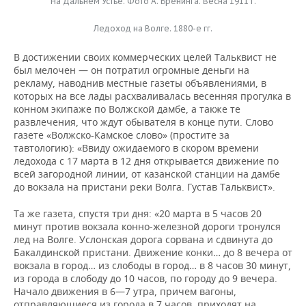
На Дальнем Устье. Фото А. Бренинга. Весна 1911 г.
Ледоход на Волге. 1880-е гг.
В достижении своих коммерческих целей Тальквист не
был мелочен — он потратил огромные деньги на
рекламу, наводнив местные газеты объявлениями, в
которых на все лады расхваливалась весенняя прогулка в
конном экипаже по Волжской дамбе, а также те
развлечения, что ждут обывателя в конце пути. Слово
газете «Волжско-Камское слово» (простите за
тавтологию): «Ввиду ожидаемого в скором времени
ледохода с 17 марта в 12 дня открывается движение по
всей загородной линии, от казанской станции на дамбе
до вокзала на пристани реки Волга. Густав Тальквист».
Та же газета, спустя три дня: «20 марта в 5 часов 20
минут против вокзала конно-железной дороги тронулся
лед на Волге. Услонская дорога сорвана и сдвинута до
Бакалдинской пристани. Движение конки… до 8 вечера от
вокзала в город… из слободы в город… в 8 часов 30 минут,
из города в слободу до 10 часов, по городу до 9 вечера.
Начало движения в 6—7 утра, причем вагоны,
отправляющиеся из города в 7 часов, приходят на