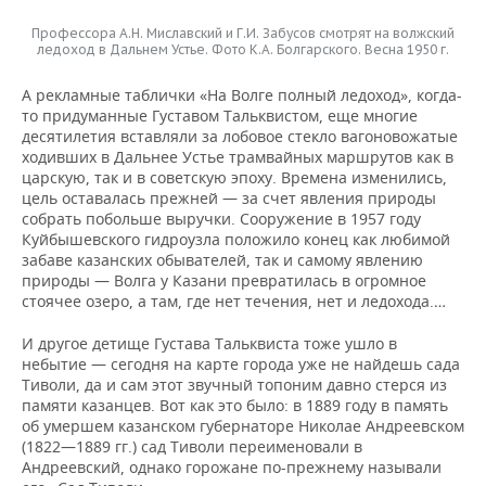
Профессора А.Н. Миславский и Г.И. Забусов смотрят на волжский
ледоход в Дальнем Устье. Фото К.А. Болгарского. Весна 1950 г.
А рекламные таблички «На Волге полный ледоход», когда-
то придуманные Густавом Тальквистом, еще многие
десятилетия вставляли за лобовое стекло вагоновожатые
ходивших в Дальнее Устье трамвайных маршрутов как в
царскую, так и в советскую эпоху. Времена изменились,
цель оставалась прежней — за счет явления природы
собрать побольше выручки. Сооружение в 1957 году
Куйбышевского гидроузла положило конец как любимой
забаве казанских обывателей, так и самому явлению
природы — Волга у Казани превратилась в огромное
стоячее озеро, а там, где нет течения, нет и ледохода.…
И другое детище Густава Тальквиста тоже ушло в
небытие — сегодня на карте города уже не найдешь сада
Тиволи, да и сам этот звучный топоним давно стерся из
памяти казанцев. Вот как это было: в 1889 году в память
об умершем казанском губернаторе Николае Андреевском
(1822—1889 гг.) сад Тиволи переименовали в
Андреевский, однако горожане по-прежнему называли