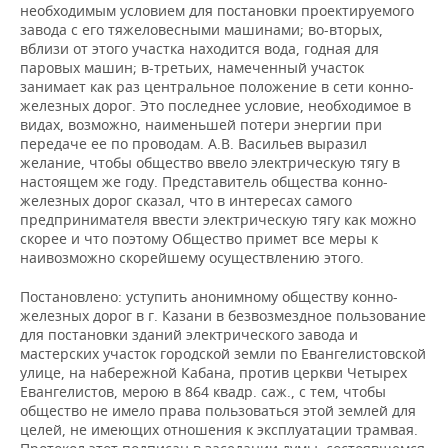
необходимым условием для постановки проектируемого
завода с его тяжеловесными машинами; во-вторых,
вблизи от этого участка находится вода, годная для
паровых машин; в-третьих, намеченный участок
занимает как раз центральное положение в сети конно-
железных дорог. Это последнее условие, необходимое в
видах, возможно, наименьшей потери энергии при
передаче ее по проводам. А.В. Васильев выразил
желание, чтобы общество ввело электрическую тягу в
настоящем же году. Представитель общества конно-
железных дорог сказал, что в интересах самого
предпринимателя ввести электрическую тягу как можно
скорее и что поэтому Общество примет все меры к
наивозможно скорейшему осуществлению этого.
Постановлено: уступить анонимному обществу конно-
железных дорог в г. Казани в безвозмездное пользование
для постановки зданий электрического завода и
мастерских участок городской земли по Евангелистовской
улице, на набережной Кабана, против церкви Четырех
Евангелистов, мерою в 864 квадр. саж., с тем, чтобы
общество не имело права пользоваться этой землей для
целей, не имеющих отношения к эксплуатации трамвая.