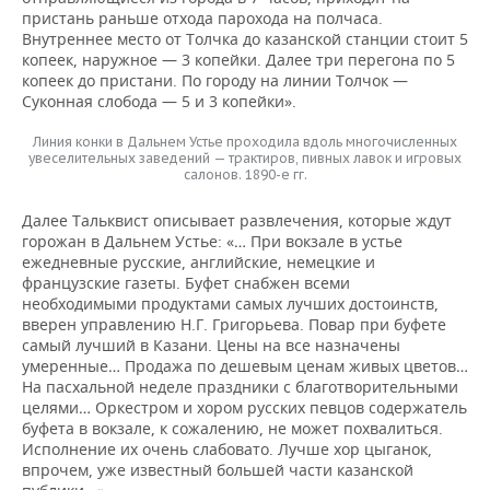
пристань раньше отхода парохода на полчаса.
Внутреннее место от Толчка до казанской станции стоит 5
копеек, наружное — 3 копейки. Далее три перегона по 5
копеек до пристани. По городу на линии Толчок —
Суконная слобода — 5 и 3 копейки».
Линия конки в Дальнем Устье проходила вдоль многочисленных
увеселительных заведений — трактиров, пивных лавок и игровых
салонов. 1890-е гг.
Далее Тальквист описывает развлечения, которые ждут
горожан в Дальнем Устье: «… При вокзале в устье
ежедневные русские, английские, немецкие и
французские газеты. Буфет снабжен всеми
необходимыми продуктами самых лучших достоинств,
вверен управлению Н.Г. Григорьева. Повар при буфете
самый лучший в Казани. Цены на все назначены
умеренные… Продажа по дешевым ценам живых цветов…
На пасхальной неделе праздники с благотворительными
целями… Оркестром и хором русских певцов содержатель
буфета в вокзале, к сожалению, не может похвалиться.
Исполнение их очень слабовато. Лучше хор цыганок,
впрочем, уже известный большей части казанской