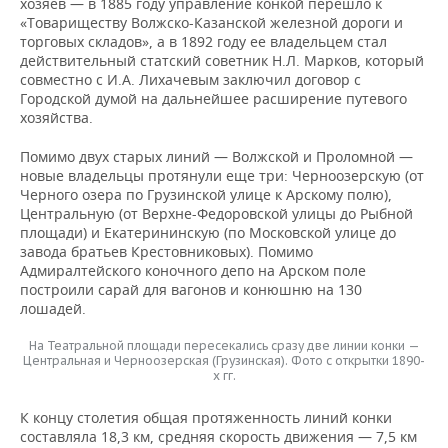
хозяев — в 1885 году управление конкой перешло к
«Товариществу Волжско-Казанской железной дороги и
торговых складов», а в 1892 году ее владельцем стал
действительный статский советник Н.Л. Марков, который
совместно с И.А. Лихачевым заключил договор с
Городской думой на дальнейшее расширение путевого
хозяйства.
Помимо двух старых линий — Волжской и Проломной —
новые владельцы протянули еще три: Черноозерскую (от
Черного озера по Грузинской улице к Арскому полю),
Центральную (от Верхне-Федоровской улицы до Рыбной
площади) и Екатерининскую (по Московской улице до
завода братьев Крестовниковых). Помимо
Адмиралтейского коночного депо на Арском поле
построили сарай для вагонов и конюшню на 130
лошадей.
На Театральной площади пересекались сразу две линии конки —
Центральная и Черноозерская (Грузинская). Фото с открытки 1890-
х гг.
К концу столетия общая протяженность линий конки
составляла 18,3 км, средняя скорость движения — 7,5 км