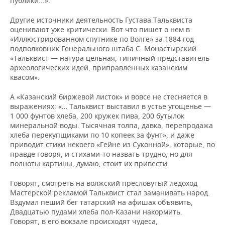
публики...».
Другие источники деятельность Густава Тальквиста
оценивают уже критически. Вот что пишет о нем в
«Иллюстрированном спутнике по Волге» за 1884 год
подполковник Генерального штаба С. Монастырский:
«Тальквист — натура цельная, типичный представитель
археологических идей, приправленных казанским
квасом».
А «Казанский биржевой листок» и вовсе не стесняется в
выражениях: «… Тальквист выставил в устье угощенье —
1 000 фунтов хлеба, 200 кружек пива, 200 бутылок
минеральной воды. Тысячная толпа, давка, перепродажа
хлеба перекупщиками по 10 копеек за фунт», и даже
приводит стихи некоего «Гейне из Суконной», которые, по
правде говоря, и стихами-то назвать трудно, но для
полноты картины, думаю, стоит их привести:
Говорят, смотреть на волжский пресловутый ледоход
Мастерской рекламой Тальквист стал заманивать народ.
Вздумал пеший бег татарский на афишах объявить,
Двадцатью пудами хлеба пол-Казани накормить.
Говорят, в его вокзале происходят чудеса,