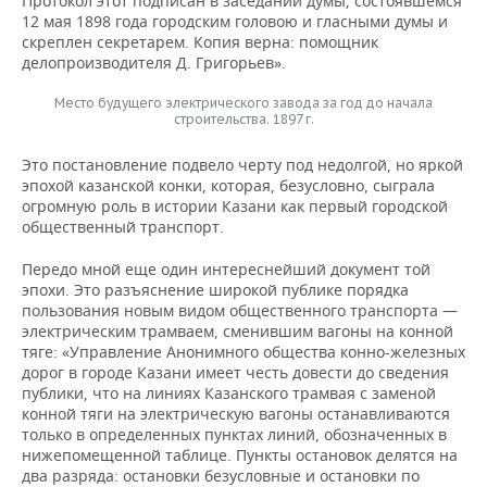
Протокол этот подписан в заседании думы, состоявшемся
12 мая 1898 года городским головою и гласными думы и
скреплен секретарем. Копия верна: помощник
делопроизводителя Д. Григорьев».
Место будущего электрического завода за год до начала
строительства. 1897 г.
Это постановление подвело черту под недолгой, но яркой
эпохой казанской конки, которая, безусловно, сыграла
огромную роль в истории Казани как первый городской
общественный транспорт.
Передо мной еще один интереснейший документ той
эпохи. Это разъяснение широкой публике порядка
пользования новым видом общественного транспорта —
электрическим трамваем, сменившим вагоны на конной
тяге: «Управление Анонимного общества конно-железных
дорог в городе Казани имеет честь довести до сведения
публики, что на линиях Казанского трамвая с заменой
конной тяги на электрическую вагоны останавливаются
только в определенных пунктах линий, обозначенных в
нижепомещенной таблице. Пункты остановок делятся на
два разряда: остановки безусловные и остановки по