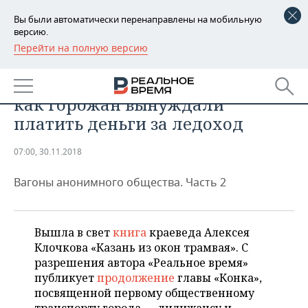
Вы были автоматически перенаправлены на мобильную
версию.
Перейти на полную версию
РЕГИОНЫ
ОБЩЕСТВО
Предтеча казанского трамвая:
БАШКОРТОСТАН
НОВОСТИ
как горожан вынуждали
ТАТАРСТАН
АНАЛИТИКА
платить деньги за ледоход
УДМУРТИЯ
НОВОСТИ АНАЛИТИКИ
ЭКОНОМИКА
07:00, 30.11.2018
ДЕКЛАРАЦИИ О ДОХОДАХ
НОВОСТИ ЭКОНОМИКИ
ПРОМЫШЛЕННОСТЬ
Вагоны анонимного общества. Часть 2
КОРОЛИ ГОСЗАКАЗА ПФО
ФИНАНСЫ
НОВОСТИ
НЕДВИЖИМОСТЬ
ПРОМЫШЛЕННОСТИ
Вышла в свет
книга
краеведа Алексея
ВУЗЫ ТАТАРСТАНА
БАНКИ
НОВОСТИ НЕДВИЖИМОСТИ
АВТО
Клочкова «Казань из окон трамвая». С
АГРОПРОМ
разрешения автора «Реальное время»
КОМУ ПРИНАДЛЕЖАТ
БЮДЖЕТ
НОВОСТИ АВТО
БИЗНЕС
публикует
продолжение
главы «Конка»,
ТОРГОВЫЕ ЦЕНТРЫ
МАШИНОСТРОЕНИЕ
ТАТАРСТАНА
посвященной первому общественному
ИНВЕСТИЦИИ
НОВОСТИ БИЗНЕСА
ТЕХНОЛОГИИ