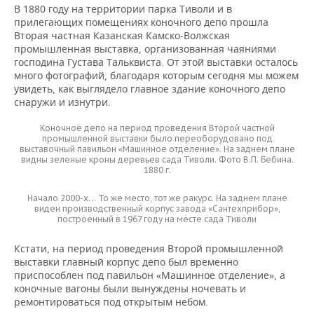
В 1880 году на территории парка Тиволи и в
прилегающих помещениях коночного депо прошла
Вторая частная Казанская Камско-Волжская
промышленная выставка, организованная чаяниями
господина Густава Тальквиста. От этой выставки осталось
много фотографий, благодаря которым сегодня мы можем
увидеть, как выглядело главное здание коночного депо
снаружи и изнутри.
Коночное депо на период проведения Второй частной
промышленной выставки было переоборудовано под
выставочный павильон «Машинное отделение». На заднем плане
видны зеленые кроны деревьев сада Тиволи. Фото В.П. Бебина.
1880 г.
Начало 2000-х… То же место, тот же ракурс. На заднем плане
виден производственный корпус завода «Сантехприбор»,
построенный в 1967 году на месте сада Тиволи
Кстати, на период проведения Второй промышленной
выставки главный корпус депо был временно
приспособлен под павильон «Машинное отделение», а
коночные вагоны были вынуждены ночевать и
ремонтироваться под открытым небом.