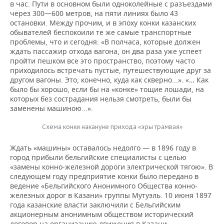
в час. Пути в основном были одноколейные с разъездами
через 300—600 метров, на пяти линиях было 43
остановки. Между прочим, и в эпоху конки казанских
обывателей беспокоили те же самые транспортные
проблемы, что и сегодня: «В полчаса, которые должен
ждать пассажир отхода вагона, он два раза уже успеет
пройти пешком все это пространство, поэтому часто
приходилось встречать пустые, путешествующие друг за
другом вагоны. Это, конечно, куда как скверно...». «… Как
было бы хорошо, если бы на «конке» тощие лошади, на
которых без сострадания нельзя смотреть, были бы
заменены машиною...».
Схема конки накануне прихода «эры трамвая»
Ждать «машины» оставалось недолго — в 1896 году в
город прибыли бельгийские специалисты с целью
«замены конно-железной дороги электрической тягою». В
следующем году предприятие конки было передано в
ведение «Бельгийского Анонимного Общества конно-
железных дорог в Казани» группы Мутуэль. 10 июня 1897
года казанские власти заключили с Бельгийским
акционерным анонимным обществом исторический
договор на организацию движения в Казани