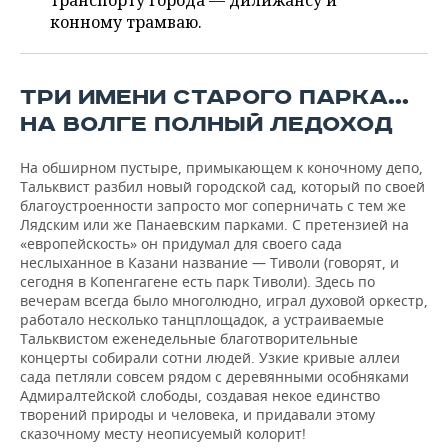
транспорту города — дилижансу и
НЕФТЕХИМИЯ
конному трамваю.
РОЗНИЧНАЯ ТОРГОВЛЯ
НОВОСТИ ТЕХНОЛОГИЙ
МЕРОПРИЯТИЯ
НЕФТЬ
ТРАНСПОРТ
IT
НОВОСТИ МЕРОПРИЯТИЙ
СПОРТ
ТРИ ИМЕНИ СТАРОГО ПАРКА…
ОПК
НА ВОЛГЕ ПОЛНЫЙ ЛЕДОХОД
УСЛУГИ
МЕДИА
ВЫЕЗДНАЯ РЕДАКЦИЯ
НОВОСТИ СПОРТА
ОБЩЕСТВО
ЭНЕРГЕТИКА
На обширном пустыре, примыкающем к коночному депо,
ТЕЛЕКОММУНИКАЦИИ
БИЗНЕС-БРАНЧИ
ФУТБОЛ
НОВОСТИ ОБЩЕСТВА
ФОТОГАЛЕРЕЯ
Тальквист разбил новый городской сад, который по своей
благоустроенности запросто мог соперничать с тем же
ONLINE-КОНФЕРЕНЦИИ
ХОККЕЙ
ВЛАСТЬ
СЮЖЕТЫ
Лядским или же Панаевским парками. С претензией на
«европейскость» он придумал для своего сада
неслыханное в Казани название — Тиволи (говорят, и
ОТКРЫТАЯ ЛЕКЦИЯ
БАСКЕТБОЛ
ИНФРАСТРУКТУРА
СПРАВОЧНИК
сегодня в Копенгагене есть парк Тиволи). Здесь по
вечерам всегда было многолюдно, играл духовой оркестр,
ВОЛЕЙБОЛ
ИСТОРИЯ
СПИСОК ПЕРСОН
ПОЛНАЯ ВЕРСИЯ
работало несколько танцплощадок, а устраиваемые
Тальквистом еженедельные благотворительные
концерты собирали сотни людей. Узкие кривые аллеи
КИБЕРСПОРТ
КУЛЬТУРА
СПИСОК КОМПАНИЙ
сада петляли совсем рядом с деревянными особняками
Адмиралтейской слободы, создавая некое единство
ФИГУРНОЕ КАТАНИЕ
МЕДИЦИНА
творений природы и человека, и придавали этому
сказочному месту неописуемый колорит!