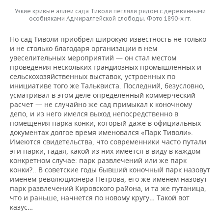
ВОДНЫЕ ВИДЫ СПОРТА
ОБРАЗОВАНИЕ
Узкие кривые аллеи сада Тиволи петляли рядом с деревянными
особняками Адмиралтейской слободы. Фото 1890-х гг.
ХОККЕЙ С МЯЧОМ
ПРОИСШЕСТВИЯ
Но сад Тиволи приобрел широкую известность не только
и не столько благодаря организации в нем
увеселительных мероприятий — он стал местом
проведения нескольких грандиозных промышленных и
сельскохозяйственных выставок, устроенных по
инициативе того же Тальквиста. Последний, безусловно,
усматривал в этом деле определенный коммерческий
расчет — не случайно же сад примыкал к коночному
депо, и из него имелся выход непосредственно в
помещения парка конки, который даже в официальных
документах долгое время именовался «Парк Тиволи».
Имеются свидетельства, что современники часто путали
эти парки, гадая, какой из них имеется в виду в каждом
конкретном случае: парк развлечений или же парк
конки?.. В советские годы бывший коночный парк назовут
именем революционера Петрова, его же именем назовут
парк развлечений Кировского района, и та же путаница,
что и раньше, начнется по новому кругу… Такой вот
казус…