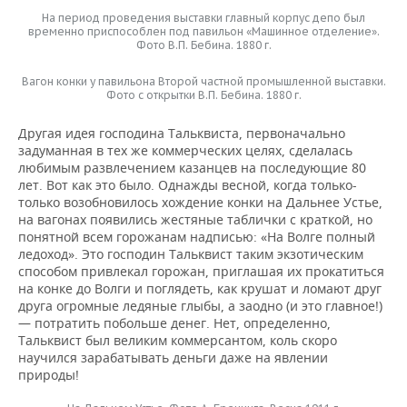
На период проведения выставки главный корпус депо был
временно приспособлен под павильон «Машинное отделение».
Фото В.П. Бебина. 1880 г.
Вагон конки у павильона Второй частной промышленной выставки.
Фото с открытки В.П. Бебина. 1880 г.
Другая идея господина Тальквиста, первоначально
задуманная в тех же коммерческих целях, сделалась
любимым развлечением казанцев на последующие 80
лет. Вот как это было. Однажды весной, когда только-
только возобновилось хождение конки на Дальнее Устье,
на вагонах появились жестяные таблички с краткой, но
понятной всем горожанам надписью: «На Волге полный
ледоход». Это господин Тальквист таким экзотическим
способом привлекал горожан, приглашая их прокатиться
на конке до Волги и поглядеть, как крушат и ломают друг
друга огромные ледяные глыбы, а заодно (и это главное!)
— потратить побольше денег. Нет, определенно,
Тальквист был великим коммерсантом, коль скоро
научился зарабатывать деньги даже на явлении
природы!