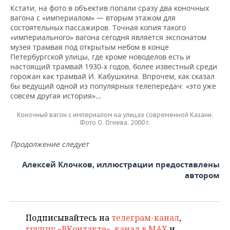
Кстати, на фото в объектив попали сразу два коночных
вагона с «империалом» — вторым этажом для
состоятельных пассажиров. Точная копия такого
«империального» вагона сегодня является экспонатом
музея трамвая под открытым небом в конце
Петербургской улицы, где кроме новоделов есть и
настоящий трамвай 1930-х годов, более известный среди
горожан как трамвай И. Кабушкина. Впрочем, как сказал
бы ведущий одной из популярных телепередач: «это уже
совсем другая история»…
Коночный вагон с империалом на улицах современной Казани.
Фото О. Огнева. 2000 г.
Продолжение следует
Алексей Клочков, иллюстрации предоставлены
автором
Подписывайтесь на
телеграм-канал
,
группу «ВКонтакте»
,
канал в MAX
и