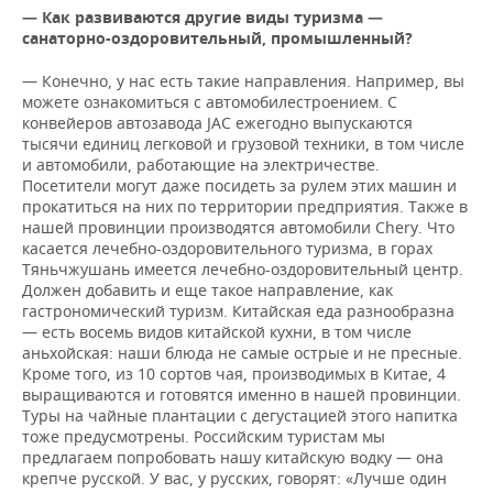
— Как развиваются другие виды туризма —
санаторно-оздоровительный, промышленный?
— Конечно, у нас есть такие направления. Например, вы
можете ознакомиться с автомобилестроением. С
конвейеров автозавода JAC ежегодно выпускаются
тысячи единиц легковой и грузовой техники, в том числе
и автомобили, работающие на электричестве.
Посетители могут даже посидеть за рулем этих машин и
прокатиться на них по территории предприятия. Также в
нашей провинции производятся автомобили Chery. Что
касается лечебно-оздоровительного туризма, в горах
Тяньчжушань имеется лечебно-оздоровительный центр.
Должен добавить и еще такое направление, как
гастрономический туризм. Китайская еда разнообразна
— есть восемь видов китайской кухни, в том числе
аньхойская: наши блюда не самые острые и не пресные.
Кроме того, из 10 сортов чая, производимых в Китае, 4
выращиваются и готовятся именно в нашей провинции.
Туры на чайные плантации с дегустацией этого напитка
тоже предусмотрены. Российским туристам мы
предлагаем попробовать нашу китайскую водку — она
крепче русской. У вас, у русских, говорят: «Лучше один