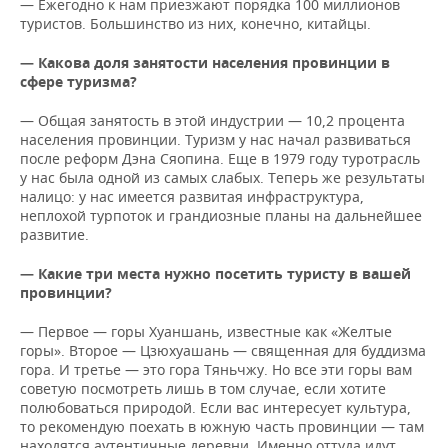
— Ежегодно к нам приезжают порядка 100 миллионов
туристов. Большинство из них, конечно, китайцы.
— Какова доля занятости населения провинции в
сфере туризма?
— Общая занятость в этой индустрии — 10,2 процента
населения провинции. Туризм у нас начал развиваться
после реформ Дэна Сяопина. Еще в 1979 году туротрасль
у нас была одной из самых слабых. Теперь же результаты
налицо: у нас имеется развитая инфраструктура,
неплохой турпоток и грандиозные планы на дальнейшее
развитие.
— Какие три места нужно посетить туристу в вашей
провинции?
— Первое — горы Хуаншань, известные как «Желтые
горы». Второе — Цзюхуашань — священная для буддизма
гора. И третье — это гора Тяньчжу. Но все эти горы вам
советую посмотреть лишь в том случае, если хотите
полюбоваться природой. Если вас интересует культура,
то рекомендую поехать в южную часть провинции — там
находятся аутентичные деревни. Именно оттуда идут