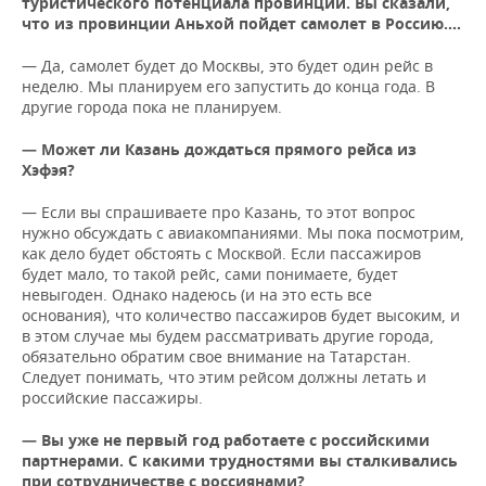
туристического потенциала провинции. Вы сказали,
ВОДНЫЕ ВИДЫ СПОРТА
ОБРАЗОВАНИЕ
что из провинции Аньхой пойдет самолет в Россию.…
ХОККЕЙ С МЯЧОМ
ПРОИСШЕСТВИЯ
— Да, самолет будет до Москвы, это будет один рейс в
неделю. Мы планируем его запустить до конца года. В
другие города пока не планируем.
— Может ли Казань дождаться прямого рейса из
Хэфэя?
— Если вы спрашиваете про Казань, то этот вопрос
нужно обсуждать с авиакомпаниями. Мы пока посмотрим,
как дело будет обстоять с Москвой. Если пассажиров
будет мало, то такой рейс, сами понимаете, будет
невыгоден. Однако надеюсь (и на это есть все
основания), что количество пассажиров будет высоким, и
в этом случае мы будем рассматривать другие города,
обязательно обратим свое внимание на Татарстан.
Следует понимать, что этим рейсом должны летать и
российские пассажиры.
— Вы уже не первый год работаете с российскими
партнерами. С какими трудностями вы сталкивались
при сотрудничестве с россиянами?