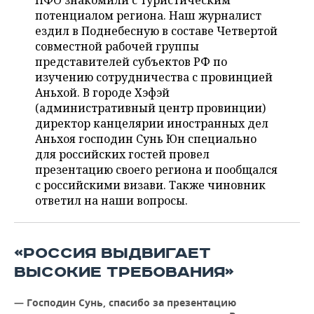
ПФО знакомили с туристическим
НЕФТЕХИМИЯ
потенциалом региона. Наш журналист
РОЗНИЧНАЯ ТОРГОВЛЯ
НОВОСТИ ТЕХНОЛОГИЙ
МЕРОПРИЯТИЯ
ездил в Поднебесную в составе Четвертой
НЕФТЬ
совместной рабочей группы
ТРАНСПОРТ
IT
НОВОСТИ МЕРОПРИЯТИЙ
СПОРТ
представителей субъектов РФ по
ОПК
изучению сотрудничества с провинцией
УСЛУГИ
МЕДИА
ВЫЕЗДНАЯ РЕДАКЦИЯ
НОВОСТИ СПОРТА
ОБЩЕСТВО
Аньхой. В городе Хэфэй
ЭНЕРГЕТИКА
(административный центр провинции)
ТЕЛЕКОММУНИКАЦИИ
БИЗНЕС-БРАНЧИ
ФУТБОЛ
НОВОСТИ ОБЩЕСТВА
директор канцелярии иностранных дел
ФОТОГАЛЕРЕЯ
Аньхоя господин Сунь Юн специально
для российских гостей провел
ONLINE-КОНФЕРЕНЦИИ
ХОККЕЙ
ВЛАСТЬ
СЮЖЕТЫ
презентацию своего региона и пообщался
с российскими визави. Также чиновник
ОТКРЫТАЯ ЛЕКЦИЯ
БАСКЕТБОЛ
ИНФРАСТРУКТУРА
СПРАВОЧНИК
ответил на наши вопросы.
ВОЛЕЙБОЛ
ИСТОРИЯ
СПИСОК ПЕРСОН
ПОЛНАЯ ВЕРСИЯ
«РОССИЯ ВЫДВИГАЕТ
КИБЕРСПОРТ
КУЛЬТУРА
СПИСОК КОМПАНИЙ
ВЫСОКИЕ ТРЕБОВАНИЯ»
ФИГУРНОЕ КАТАНИЕ
МЕДИЦИНА
— Господин Сунь, спасибо за презентацию