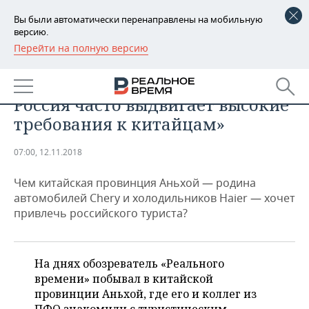
Вы были автоматически перенаправлены на мобильную
версию.
Перейти на полную версию
РЕГИОНЫ
БИЗНЕС
«Самая главная трудность —
БАШКОРТОСТАН
НОВОСТИ
Россия часто выдвигает высокие
ТАТАРСТАН
АНАЛИТИКА
требования к китайцам»
УДМУРТИЯ
НОВОСТИ АНАЛИТИКИ
ЭКОНОМИКА
07:00, 12.11.2018
ДЕКЛАРАЦИИ О ДОХОДАХ
НОВОСТИ ЭКОНОМИКИ
ПРОМЫШЛЕННОСТЬ
Чем китайская провинция Аньхой — родина
автомобилей Chery и холодильников Haier — хочет
КОРОЛИ ГОСЗАКАЗА ПФО
ФИНАНСЫ
НОВОСТИ
НЕДВИЖИМОСТЬ
привлечь российского туриста?
ПРОМЫШЛЕННОСТИ
ВУЗЫ ТАТАРСТАНА
БАНКИ
НОВОСТИ НЕДВИЖИМОСТИ
АВТО
АГРОПРОМ
На днях обозреватель «Реального
КОМУ ПРИНАДЛЕЖАТ
БЮДЖЕТ
НОВОСТИ АВТО
БИЗНЕС
времени» побывал в китайской
ТОРГОВЫЕ ЦЕНТРЫ
МАШИНОСТРОЕНИЕ
ТАТАРСТАНА
провинции Аньхой, где его и коллег из
ИНВЕСТИЦИИ
НОВОСТИ БИЗНЕСА
ТЕХНОЛОГИИ