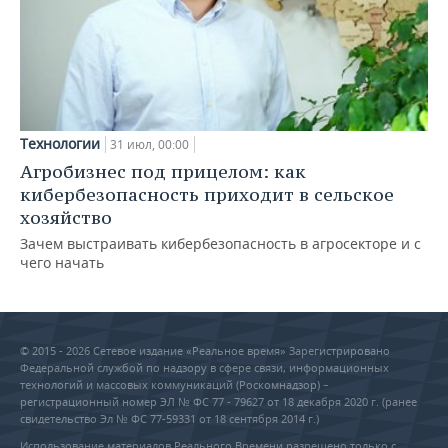
Технологии
31 июл, 00:00
Агробизнес под прицелом: как
кибербезопасность приходит в сельское
хозяйство
Зачем выстраивать кибербезопасность в агросекторе и с
чего начать
© 2015 - 2026 Сетевое издание «Реальное время» Зарегистрировано
Федеральной службой по надзору в сфере связи, информационных
технологий и массовых коммуникаций (Роскомнадзор) –
регистрационный номер ЭЛ № ФС 77 - 79627 от 18 декабря 2020 г. (ранее
свидетельство Эл № ФС 77-59331 от 18 сентября 2014 г.)
Использование материалов Реального Времени разрешено только с