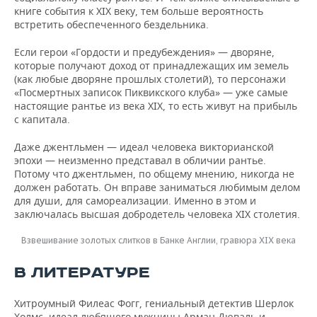
ВОДНЫЕ ВИДЫ СПОРТА
ОБРАЗОВАНИЕ
книге события к XIX веку, тем больше вероятность
встретить обеспеченного бездельника.
ХОККЕЙ С МЯЧОМ
ПРОИСШЕСТВИЯ
Если герои «Гордости и предубеждения» — дворяне,
которые получают доход от принадлежащих им земель
(как любые дворяне прошлых столетий), то персонажи
«Посмертных записок Пиквикского клуба» — уже самые
настоящие рантье из века XIX, то есть живут на прибыль
с капитала.
Даже джентльмен — идеал человека викторианской
эпохи — неизменно представал в обличии рантье.
Потому что джентльмен, по общему мнению, никогда не
должен работать. Он вправе заниматься любимым делом
для души, для самореализации. Именно в этом и
заключалась высшая добродетель человека XIX столетия.
Взвешивание золотых слитков в Банке Англии, гравюра XIX века
В ЛИТЕРАТУРЕ
Хитроумный Филеас Фогг, гениальный детектив Шерлок
Холмс, идеал любящего мужчины Арман Дюваль и