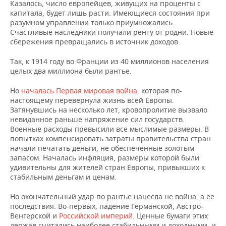
Казалось, число европейцев, живущих на проценты с
капитала, будет лишь расти. Имеющиеся состояния при
разумном управлении только приумножались.
Счастливые наследники получали ренту от родни. Новые
сбережения превращались в источник доходов.
Так, к 1914 году во Франции из 40 миллионов населения
целых два миллиона были рантье.
Но
началась Первая мировая война
, которая по-
настоящему перевернула жизнь всей Европы.
Затянувшись на несколько лет, кровопролитие вызвало
невиданное раньше напряжение сил государств.
Военные расходы превысили все мыслимые размеры. В
попытках компенсировать затраты правительства стран
начали печатать деньги, не обеспеченные золотым
запасом. Началась инфляция, размеры которой были
удивительны для жителей стран Европы, привыкших к
стабильным деньгам и ценам.
Но окончательный удар по рантье нанесла не война, а ее
последствия. Во-первых, падение Германской, Австро-
Венгерской и
Российской империй
. Ценные бумаги этих
держав считались наиболее стабильными и доходными, и