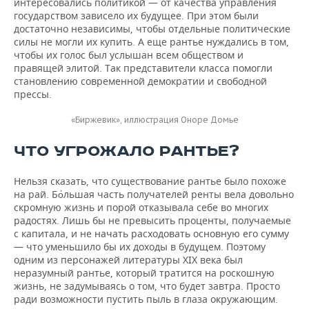
интересовались политикой — от качества управления
государством зависело их будущее. При этом были
достаточно независимы, чтобы отдельные политические
силы не могли их купить. А еще рантье нуждались в том,
чтобы их голос был услышан всем обществом и
правящей элитой. Так представители класса помогли
становлению современной демократии и свободной
прессы.
«Биржевик», иллюстрация Оноре Домье
ЧТО УГРОЖАЛО РАНТЬЕ?
Нельзя сказать, что существование рантье было похоже
на рай. Бо́льшая часть получателей ренты вела довольно
скромную жизнь и порой отказывала себе во многих
радостях. Лишь бы не превысить проценты, получаемые
с капитала, и не начать расходовать основную его сумму
— что уменьшило бы их доходы в будущем. Поэтому
одним из персонажей литературы XIX века был
неразумный рантье, который тратится на роскошную
жизнь, не задумываясь о том, что будет завтра. Просто
ради возможности пустить пыль в глаза окружающим.