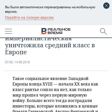
Вы были автоматически перенаправлены на мобильную
версию.
Перейти на полную версию
РЕГИОНЫ
ОБЩЕСТВО
Конец ренты: как Первая
БАШКОРТОСТАН
НОВОСТИ
империалистическая
ТАТАРСТАН
АНАЛИТИКА
уничтожила средний класс в
Европе
УДМУРТИЯ
НОВОСТИ АНАЛИТИКИ
ЭКОНОМИКА
07:00, 14.08.2018
ДЕКЛАРАЦИИ О ДОХОДАХ
НОВОСТИ ЭКОНОМИКИ
ПРОМЫШЛЕННОСТЬ
КОРОЛИ ГОСЗАКАЗА ПФО
ФИНАНСЫ
НОВОСТИ
НЕДВИЖИМОСТЬ
Такое социальное явление Западной
ПРОМЫШЛЕННОСТИ
Европы конца XVIII — начала ХХ века как
ВУЗЫ ТАТАРСТАНА
БАНКИ
НОВОСТИ НЕДВИЖИМОСТИ
АВТО
класс рантье сошло на нет, как только
АГРОПРОМ
мир прошел через первую мировую
КОМУ ПРИНАДЛЕЖАТ
БЮДЖЕТ
НОВОСТИ АВТО
БИЗНЕС
войну. Больше всего тогда пострадали
ТОРГОВЫЕ ЦЕНТРЫ
МАШИНОСТРОЕНИЕ
ТАТАРСТАНА
инвесторы, которые вложились в ценные
ИНВЕСТИЦИИ
НОВОСТИ БИЗНЕСА
ТЕХНОЛОГИИ
бумаги Германской, Австро-Венгерской и