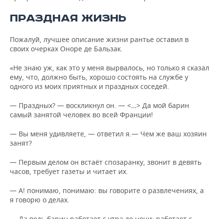
ПРАЗДНАЯ ЖИЗНЬ
Пожалуй, лучшее описание жизни рантье оставил в
своих очерках Оноре де Бальзак.
«Не знаю уж, как это у меня вырвалось, но только я сказал
ему, что, должно быть, хорошо состоять на службе у
одного из моих приятных и праздных соседей.
— Праздных? — воскликнул он. — <…> Да мой барин
самый занятой человек во всей Франции!
— Вы меня удивляете, — ответил я.— Чем же ваш хозяин
занят?
— Первым делом он встаёт спозаранку, звонит в девять
часов, требует газеты и читает их.
— А! понимаю, понимаю: вы говорите о развлечениях, а
я говорю о делах.
— Да ведь барин работает с утра до ночи: работает с