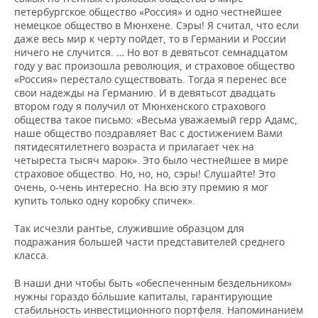
петербургское общество «Россия» и одно честнейшее
немецкое общество в Мюнхене. Сэры! Я считал, что если
даже весь мир к черту пойдет, то в Германии и России
ничего не случится. … Но вот в девятьсот семнадцатом
году у вас произошла революция, и страховое общество
«Россия» перестало существовать. Тогда я перенес все
свои надежды на Германию. И в девятьсот двадцать
втором году я получил от Мюнхенского страхового
общества такое письмо: «Весьма уважаемый герр Адамс,
наше общество поздравляет Вас с достижением Вами
пятидесятилетнего возраста и прилагает чек на
четыреста тысяч марок». Это было честнейшее в мире
страховое общество. Но, но, но, сэры! Слушайте! Это
очень, о-чень интересно. На всю эту премию я мог
купить только одну коробку спичек».
Так исчезли рантье, служившие образцом для
подражания большей части представителей среднего
класса.
В наши дни чтобы быть «обеспеченным бездельником»
нужны гораздо бо́льшие капиталы, гарантирующие
стабильность инвестиционного портфеля. Напоминанием