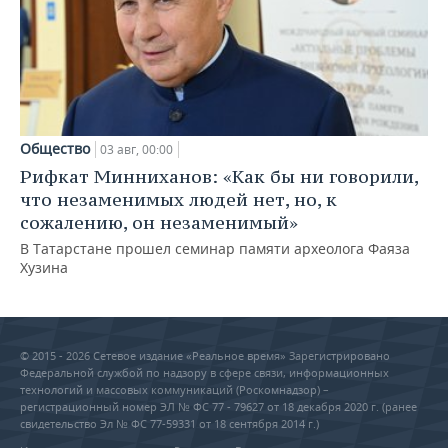
Общество
03 авг, 00:00
Рифкат Минниханов: «Как бы ни говорили,
что незаменимых людей нет, но, к
сожалению, он незаменимый»
В Татарстане прошел семинар памяти археолога Фаяза
Хузина
© 2015 - 2026 Сетевое издание «Реальное время» Зарегистрировано
Федеральной службой по надзору в сфере связи, информационных
технологий и массовых коммуникаций (Роскомнадзор) –
регистрационный номер ЭЛ № ФС 77 - 79627 от 18 декабря 2020 г. (ранее
свидетельство Эл № ФС 77-59331 от 18 сентября 2014 г.)