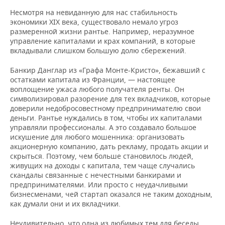
Несмотря на невиданную для нас стабильность
экономики XIX века, существовало немало угроз
размеренной жизни рантье. Например, неразумное
управление капиталами и крах компаний, в которые
вкладывали слишком большую долю сбережений.
Банкир Данглар из «Графа Монте-Кристо», бежавший с
остатками капитала из Франции, — настоящее
воплощение ужаса любого получателя ренты. Он
символизировал разорение для тех вкладчиков, которые
доверили недобросовестному предпринимателю свои
деньги. Рантье нуждались в том, чтобы их капиталами
управляли профессионалы. А это создавало большое
искушение для любого мошенника: организовать
акционерную компанию, дать рекламу, продать акции и
скрыться. Поэтому, чем больше становилось людей,
живущих на доходы с капитала, тем чаще случались
скандалы связанные с нечестными банкирами и
предпринимателями. Или просто с неудачливыми
бизнесменами, чей стартап оказался не таким доходным,
как думали они и их вкладчики.
Неудивительно, что одна из любимых тем для беседы