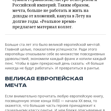
НЕФТЕХИМИЯ
Российской империй. Таким образом,
РОЗНИЧНАЯ ТОРГОВЛЯ
НОВОСТИ ТЕХНОЛОГИЙ
МЕРОПРИЯТИЯ
мечта, больше не работать и жить на
НЕФТЬ
доходы от вложений, канула в Лету на
ТРАНСПОРТ
IT
НОВОСТИ МЕРОПРИЯТИЙ
СПОРТ
долгие годы. «Реальное время»
ОПК
предлагает материал коллег.
УСЛУГИ
МЕДИА
ВЫЕЗДНАЯ РЕДАКЦИЯ
НОВОСТИ СПОРТА
ОБЩЕСТВО
ЭНЕРГЕТИКА
ТЕЛЕКОММУНИКАЦИИ
БИЗНЕС-БРАНЧИ
ФУТБОЛ
НОВОСТИ ОБЩЕСТВА
ФОТОГАЛЕРЕЯ
Больше ста лет это было великой европейской мечтой.
Главной целью, показателем успешности. Ради этого
европейцы отказывали себе во множестве повседневных
ONLINE-КОНФЕРЕНЦИИ
ХОККЕЙ
ВЛАСТЬ
СЮЖЕТЫ
удовольствий, экономили каждый франк и копили каждый
пенс. Чтобы в один прекрасный день сказать: «Я больше
ОТКРЫТАЯ ЛЕКЦИЯ
БАСКЕТБОЛ
ИНФРАСТРУКТУРА
СПРАВОЧНИК
никогда не будут работать!». И превратиться в рантье.
ВОЛЕЙБОЛ
ИСТОРИЯ
СПИСОК ПЕРСОН
ПОЛНАЯ ВЕРСИЯ
ВЕЛИКАЯ ЕВРОПЕЙСКАЯ
МЕЧТА
КИБЕРСПОРТ
КУЛЬТУРА
СПИСОК КОМПАНИЙ
Если внимательно прочитать любую европейскую книгу,
ФИГУРНОЕ КАТАНИЕ
МЕДИЦИНА
посвященную эпохе конца XVIII — начала ХХ века, то
окажется, что большая часть героев принадлежит к
социальному классу рантье. И чем ближе описываемые в