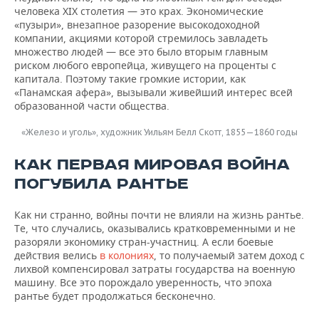
человека XIX столетия — это крах. Экономические
«пузыри», внезапное разорение высокодоходной
компании, акциями которой стремилось завладеть
множество людей — все это было вторым главным
риском любого европейца, живущего на проценты с
капитала. Поэтому такие громкие истории, как
«Панамская афера», вызывали живейший интерес всей
образованной части общества.
«Железо и уголь», художник Уильям Белл Скотт, 1855—1860 годы
КАК ПЕРВАЯ МИРОВАЯ ВОЙНА
ПОГУБИЛА РАНТЬЕ
Как ни странно, войны почти не влияли на жизнь рантье.
Те, что случались, оказывались кратковременными и не
разоряли экономику стран-участниц. А если боевые
действия велись
в колониях
, то получаемый затем доход с
лихвой компенсировал затраты государства на военную
машину. Все это порождало уверенность, что эпоха
рантье будет продолжаться бесконечно.