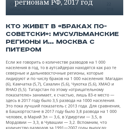
регионам РФ, 2017 год
Свердловская
19
21
22
22
2
область
748
910
765
318
2
Тюменская
19
20
21
21
2
КТО ЖИВЕТ В «БРАКАХ ПО-
область
615
442
202
346
8
СОВЕТСКИ»: МУСУЛЬМАНСКИЕ
Ростовская
19
21
21
21
2
РЕГИОНЫ И… МОСКВА С
область
366
219
961
778
2
ПИТЕРОМ
Челябинская
18
21
21
20
1
область
895
331
686
467
1
Если же говорить о количестве разводов на 1 000
населения в год, то в аутсайдерах находятся как раз те
северные и дальневосточные регионы, которые
лидируют и по числу браков на 1 000 населения: Магадан
(6), Камчатка (5,7), Сахалин (5,6), Чукотка (5,6), ХМАО и
ЯНАО (5,5). Татарстан по этому «отрицательному
показателю» занимает, к счастью, лишь 83-е место —
здесь в 2017 году было 3,5 развода на 1000 населения.
Это пока лучший показатель с 2013 года. Для сравнения,
в Башкортостане в 2017 году было 3,8 развода на 1 000
человек, в Марий Эл — 3,6, в Удмуртии — 3,5, в
Мордовии — 3,3, в Чувашии — 3,2. Вспомним, что
количество разводов за 1991—2007 годы выросло: