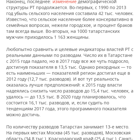
Наконец, последнее:
изменение
демографической
структуры РТ продолжается. Во-первых, с 1990 по 2013
год убыль сельского населения составила 42 тыс. человек.
Известно, что сельское население более консервативно в
семейных вопросах, нежели городское, и процент браков
там всегда выше. Во-вторых, на 1000 татарстанских
мужчин приходилось 1 163 женщины.
Любопытно сравнить и целевые индикаторы властей РТ с
реальными данными по разводам. Число их в Татарстане
с 2015 года падало, но в 2017 году все же чуть подросло,
достигнув показателя в 13,5 тыс. Однако рекордных — то
есть наименьших — показателей регион достигал еще в
2012 году (12,7 тыс. разводов). И вот тут реальность
оказалась лучше предположений: к 2015 году власти
надеялись снизить число разводов до 15,4 тыс. человек, а
удалось — до 13,5 тыс. В 2020 году планировалось, что
состоится 16,1 тыс. разводов, и, если судить по
тенденциям 2017 года, этого программного показателя
можно достичь.
По количеству разводов Татарстан занимает 13-е место.
На первых местах Москва (45 тыс. разводов), Московская
область (34,8 тыс.), Краснодарский край (25,4 тыс.), Санкт-