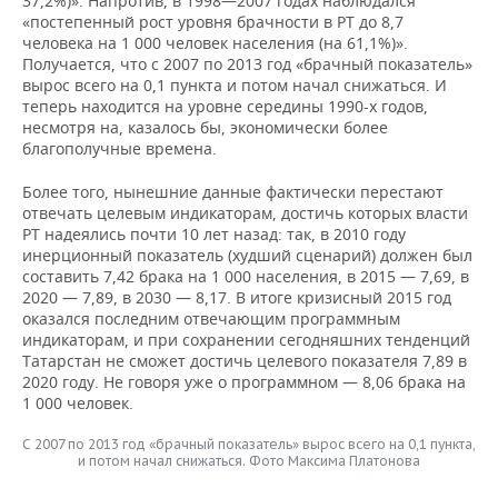
37,2%)». Напротив, в 1998—2007 годах наблюдался
«постепенный рост уровня брачности в РТ до 8,7
человека на 1 000 человек населения (на 61,1%)».
Получается, что с 2007 по 2013 год «брачный показатель»
вырос всего на 0,1 пункта и потом начал снижаться. И
теперь находится на уровне середины 1990-х годов,
несмотря на, казалось бы, экономически более
благополучные времена.
Более того, нынешние данные фактически перестают
отвечать целевым индикаторам, достичь которых власти
РТ надеялись почти 10 лет назад: так, в 2010 году
инерционный показатель (худший сценарий) должен был
составить 7,42 брака на 1 000 населения, в 2015 — 7,69, в
2020 — 7,89, в 2030 — 8,17. В итоге кризисный 2015 год
оказался последним отвечающим программным
индикаторам, и при сохранении сегодняшних тенденций
Татарстан не сможет достичь целевого показателя 7,89 в
2020 году. Не говоря уже о программном — 8,06 брака на
1 000 человек.
С 2007 по 2013 год «брачный показатель» вырос всего на 0,1 пункта,
и потом начал снижаться. Фото Максима Платонова