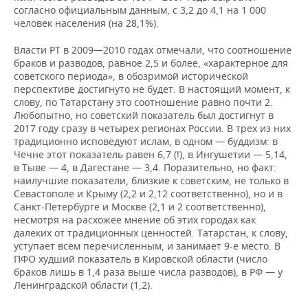
согласно официальным данным, с 3,2 до 4,1 на 1 000
человек населения (на 28,1%).
Власти РТ в 2009—2010 годах отмечали, что соотношение
браков и разводов, равное 2,5 и более, «характерное для
советского периода», в обозримой исторической
перспективе достигнуто не будет. В настоящий момент, к
слову, по Татарстану это соотношение равно почти 2.
Любопытно, но советский показатель был достигнут в
2017 году сразу в четырех регионах России. В трех из них
традиционно исповедуют ислам, в одном — буддизм: в
Чечне этот показатель равен 6,7 (!), в Ингушетии — 5,14,
в Тыве — 4, в Дагестане — 3,4. Поразительно, но факт:
наилучшие показатели, близкие к советским, не только в
Севастополе и Крыму (2,2 и 2,12 соответственно), но и в
Санкт-Петербурге и Москве (2,1 и 2 соответственно),
несмотря на расхожее мнение об этих городах как
далеких от традиционных ценностей. Татарстан, к слову,
уступает всем перечисленным, и занимает 9-е место. В
ПФО худший показатель в Кировской области (число
браков лишь в 1,4 раза выше числа разводов), в РФ — у
Ленинградской области (1,2).