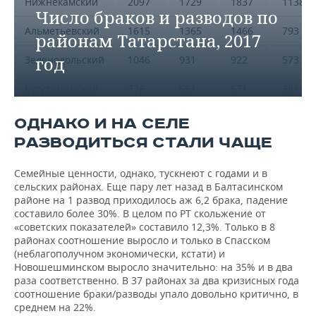
Нижнекамский
2097
1729
1837
1138
Число браков и разводов по
Альметьевский
1615
1365
1466
793
районам Татарстана, 2017
год
Зеленодольский
1046
931
922
573
Бугульминский
776
651
671
381
ОДНАКО И НА СЕЛЕ
РАЗВОДИТЬСЯ СТАЛИ ЧАЩЕ
Семейные ценности, однако, тускнеют с годами и в
сельских районах. Еще пару лет назад в Балтасинском
районе на 1 развод приходилось аж 6,2 брака, падение
составило более 30%. В целом по РТ скольжение от
«советских показателей» составило 12,3%. Только в 8
районах соотношение выросло и только в Спасском
(неблагополучном экономически, кстати) и
Новошешминском выросло значительно: на 35% и в два
раза соответственно. В 37 районах за два кризисных года
соотношение браки/разводы упало довольно критично, в
среднем на 22%.