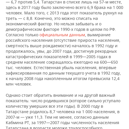
— 6,7 против 5,4. Татарстан в списке лишь на 57-м месте,
автономный
8,4
8
8,3
7,1
8,4
здесь в 2017 году было заключено всего 6,9 брака на 1 000
округ
человек. Мало того, с 2013 года этот показатель рухнул на
треть — с 8,8. Конечно, это можно списать на
Магаданская
экономический фактор. Но нельзя забывать и о
10,1
9,2
8,5
7,4
8,3
область
демографическом факторе 1990-х годов в целом по РФ.
Согласно только
официальным данным
, вымирание
Тюменская
российского населения (отсутствие прироста населения,
10,2
9,7
8,9
7,6
8,2
область
смертность выше рождаемости) началось в 1992 году и
продолжалось, увы, до 2007 года, достигнув рекордных
катастрофических показателей в 1999—2005 годах в
среднем население сокращалось ежегодно на 600—650
тыс. человек. Естественная убыль населения, впервые
зафиксированная по данным текущего учета в 1992 году,
к началу 2008 года накопленным итогом превысила 12,4
млн человек.
Однако стоит обратить внимание и на другой важный
показатель: число родившихся (которое сильно уступало
количеству умерших все эти годы). В 2000 году в
Татарстане родилось 8,7 человека на 1 000 населения, в
2007-м — уже 11,3. Тем не менее, согласно данным
Кабмина РТ, за 1997—2007 годы численность населения
Татарстана в возрасте моложе трудоспособного