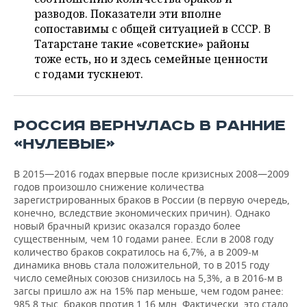
ВОДНЫЕ ВИДЫ СПОРТА
ОБРАЗОВАНИЕ
разводов. Показатели эти вполне
сопоставимы с общей ситуацией в СССР. В
ХОККЕЙ С МЯЧОМ
ПРОИСШЕСТВИЯ
Татарстане такие «советские» районы
тоже есть, но и здесь семейные ценности
с годами тускнеют.
РОССИЯ ВЕРНУЛАСЬ В РАННИЕ
«НУЛЕВЫЕ»
В 2015—2016 годах впервые после кризисных 2008—2009
годов произошло снижение количества
зарегистрированных браков в России (в первую очередь,
конечно, вследствие экономических причин). Однако
новый брачный кризис оказался гораздо более
существенным, чем 10 годами ранее. Если в 2008 году
количество браков сократилось на 6,7%, а в 2009-м
динамика вновь стала положительной, то в 2015 году
число семейных союзов снизилось на 5,3%, а в 2016-м в
загсы пришло аж на 15% пар меньше, чем годом ранее:
985,8 тыс. браков против 1,16 млн. Фактически, это стало