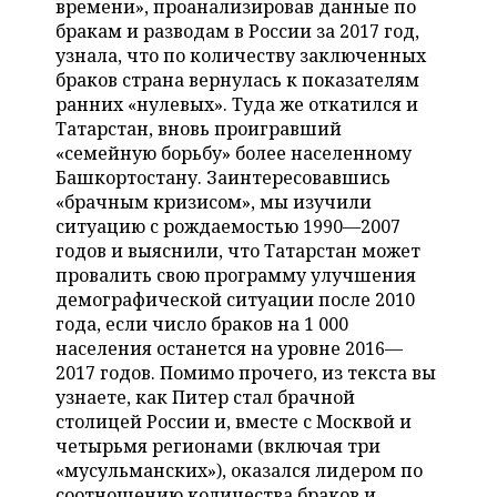
времени», проанализировав данные по
НЕФТЕХИМИЯ
бракам и разводам в России за 2017 год,
РОЗНИЧНАЯ ТОРГОВЛЯ
НОВОСТИ ТЕХНОЛОГИЙ
МЕРОПРИЯТИЯ
узнала, что по количеству заключенных
НЕФТЬ
браков страна вернулась к показателям
ТРАНСПОРТ
IT
НОВОСТИ МЕРОПРИЯТИЙ
СПОРТ
ранних «нулевых». Туда же откатился и
ОПК
Татарстан, вновь проигравший
УСЛУГИ
МЕДИА
ВЫЕЗДНАЯ РЕДАКЦИЯ
НОВОСТИ СПОРТА
ОБЩЕСТВО
«семейную борьбу» более населенному
ЭНЕРГЕТИКА
Башкортостану. Заинтересовавшись
ТЕЛЕКОММУНИКАЦИИ
БИЗНЕС-БРАНЧИ
ФУТБОЛ
НОВОСТИ ОБЩЕСТВА
ФОТОГАЛЕРЕЯ
«брачным кризисом», мы изучили
ситуацию с рождаемостью 1990—2007
ONLINE-КОНФЕРЕНЦИИ
ХОККЕЙ
ВЛАСТЬ
СЮЖЕТЫ
годов и выяснили, что Татарстан может
провалить свою программу улучшения
ОТКРЫТАЯ ЛЕКЦИЯ
БАСКЕТБОЛ
ИНФРАСТРУКТУРА
СПРАВОЧНИК
демографической ситуации после 2010
года, если число браков на 1 000
ВОЛЕЙБОЛ
ИСТОРИЯ
СПИСОК ПЕРСОН
населения останется на уровне 2016—
ПОЛНАЯ ВЕРСИЯ
2017 годов. Помимо прочего, из текста вы
узнаете, как Питер стал брачной
КИБЕРСПОРТ
КУЛЬТУРА
СПИСОК КОМПАНИЙ
столицей России и, вместе с Москвой и
четырьмя регионами (включая три
ФИГУРНОЕ КАТАНИЕ
МЕДИЦИНА
«мусульманских»), оказался лидером по
соотношению количества браков и