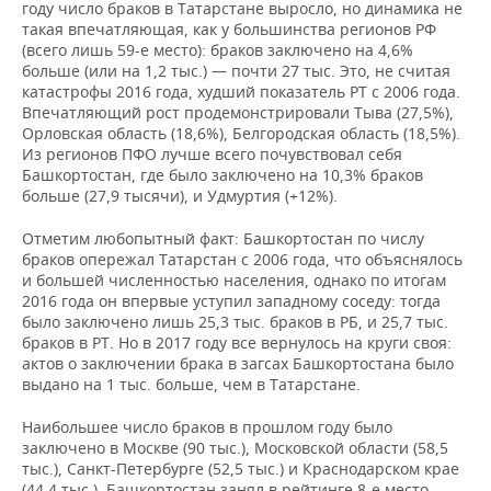
году число браков в Татарстане выросло, но динамика не
такая впечатляющая, как у большинства регионов РФ
(всего лишь 59-е место): браков заключено на 4,6%
больше (или на 1,2 тыс.) — почти 27 тыс. Это, не считая
катастрофы 2016 года, худший показатель РТ с 2006 года.
Впечатляющий рост продемонстрировали Тыва (27,5%),
Орловская область (18,6%), Белгородская область (18,5%).
Из регионов ПФО лучше всего почувствовал себя
Башкортостан, где было заключено на 10,3% браков
больше (27,9 тысячи), и Удмуртия (+12%).
Отметим любопытный факт: Башкортостан по числу
браков опережал Татарстан с 2006 года, что объяснялось
и большей численностью населения, однако по итогам
2016 года он впервые уступил западному соседу: тогда
было заключено лишь 25,3 тыс. браков в РБ, и 25,7 тыс.
браков в РТ. Но в 2017 году все вернулось на круги своя:
актов о заключении брака в загсах Башкортостана было
выдано на 1 тыс. больше, чем в Татарстане.
Наибольшее число браков в прошлом году было
заключено в Москве (90 тыс.), Московской области (58,5
тыс.), Санкт-Петербурге (52,5 тыс.) и Краснодарском крае
(44,4 тыс.). Башкортостан занял в рейтинге 8-е место,