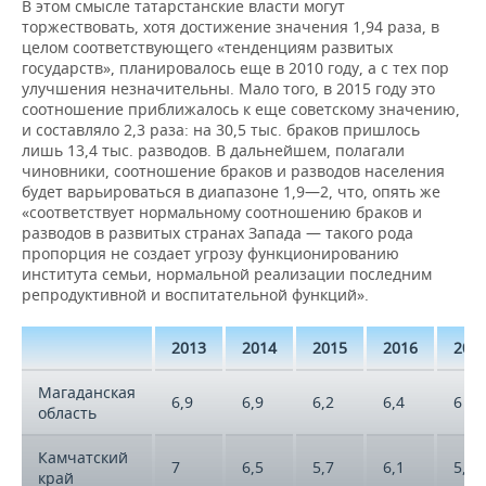
В этом смысле татарстанские власти могут
торжествовать, хотя достижение значения 1,94 раза, в
целом соответствующего «тенденциям развитых
государств», планировалось еще в 2010 году, а с тех пор
улучшения незначительны. Мало того, в 2015 году это
соотношение приближалось к еще советскому значению,
и составляло 2,3 раза: на 30,5 тыс. браков пришлось
лишь 13,4 тыс. разводов. В дальнейшем, полагали
чиновники, соотношение браков и разводов населения
будет варьироваться в диапазоне 1,9—2, что, опять же
«соответствует нормальному соотношению браков и
разводов в развитых странах Запада — такого рода
пропорция не создает угрозу функционированию
института семьи, нормальной реализации последним
репродуктивной и воспитательной функций».
2013
2014
2015
2016
201
Магаданская
6,9
6,9
6,2
6,4
6
область
Камчатский
7
6,5
5,7
6,1
5,7
край