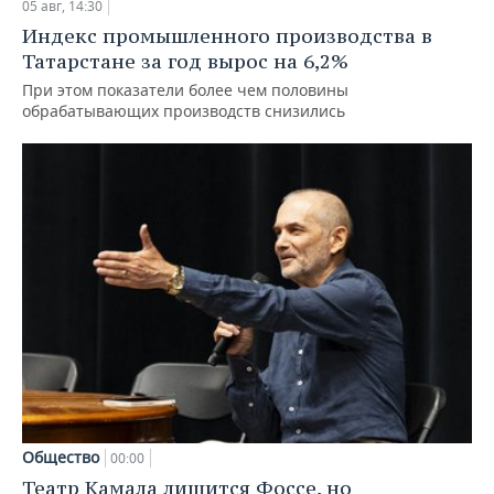
05 авг, 14:30
Индекс промышленного производства в
Татарстане за год вырос на 6,2%
При этом показатели более чем половины
обрабатывающих производств снизились
Общество
00:00
Театр Камала лишится Фоссе, но