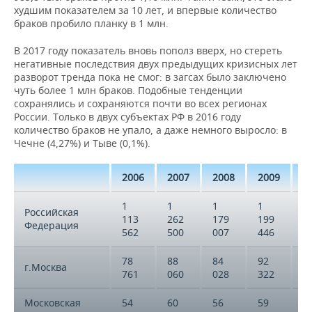
худшим показателем за 10 лет, и впервые количество
браков пробило планку в 1 млн.
В 2017 году показатель вновь пополз вверх, но стереть
негативные последствия двух предыдущих кризисных лет
разворот тренда пока не смог: в загсах было заключено
чуть более 1 млн браков. Подобные тенденции
сохранялись и сохраняются почти во всех регионах
России. Только в двух субъектах РФ в 2016 году
количество браков не упало, а даже немного выросло: в
Чечне (4,27%) и Тыве (0,1%).
2006
2007
2008
2009
2
1
1
1
1
1
Российская
113
262
179
199
2
Федерация
562
500
007
446
0
78
88
84
92
9
г.Москва
761
060
028
322
1
Московская
54
60
56
59
5