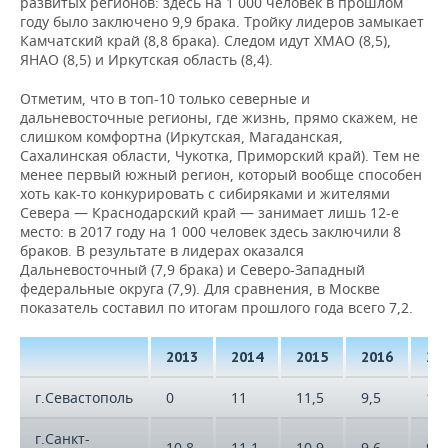
развитых регионов: здесь на 1 000 человек в прошлом
году было заключено 9,9 брака. Тройку лидеров замыкает
Камчатский край (8,8 брака). Следом идут ХМАО (8,5),
ЯНАО (8,5) и Иркутская область (8,4).
Отметим, что в топ-10 только северные и
дальневосточные регионы, где жизнь, прямо скажем, не
слишком комфортна (Иркутская, Магаданская,
Сахалинская области, Чукотка, Приморский край). Тем не
менее первый южный регион, который вообще способен
хоть как-то конкурировать с сибиряками и жителями
Севера — Краснодарский край — занимает лишь 12-е
место: в 2017 году на 1 000 человек здесь заключили 8
браков. В результате в лидерах оказался
Дальневосточный (7,9 брака) и Северо-Западный
федеральные округа (7,9). Для сравнения, в Москве
показатель составил по итогам прошлого года всего 7,2.
2013
2014
2015
2016
20
г.Севастополь
0
11
11,5
9,5
10
г.Санкт-
10,8
11,1
10,9
9,6
9,9