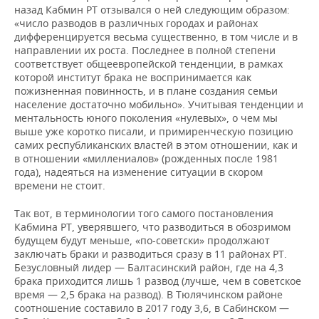
назад Кабмин РТ отзывался о ней следующим образом:
Мурманская
6,3
6,2
5,4
5,5
5,3
«число разводов в различных городах и районах
область
дифференцируется весьма существенно, в том числе и в
направлении их роста. Последнее в полной степени
Тюменская
5,9
6
5,3
5,2
5,2
соответствует общеевропейской тенденции, в рамках
область
которой институт брака не воспринимается как
пожизненная повинность, и в плане создания семьи
Хабаровский
6,1
6,2
5,4
5,2
5,2
население достаточно мобильно». Учитывая тенденции и
край
ментальность юного поколения «нулевых», о чем мы
выше уже коротко писали, и примиренческую позицию
самих республиканских властей в этом отношении, как и
в отношении «миллениалов» (рожденных после 1981
года), надеяться на изменение ситуации в скором
времени не стоит.
Так вот, в терминологии того самого постановления
Кабмина РТ, уверявшего, что разводиться в обозримом
будущем будут меньше, «по-советски» продолжают
заключать браки и разводиться сразу в 11 районах РТ.
Безусловный лидер — Балтасинский район, где на 4,3
брака приходится лишь 1 развод (лучше, чем в советское
время — 2,5 брака на развод). В Тюлячинском районе
соотношение составило в 2017 году 3,6, в Сабинском —