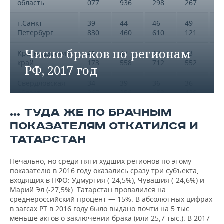
область
077
936
298
267
0
г.Санкт-
39
44
46
49
4
Петербург
830
460
610
121
3
Число браков по регионам
Краснодарский
41
47
42
43
4
край
173
558
712
552
8
РФ, 2017 год
Свердловская
34
39
36
36
3
область
867
256
458
428
6
… ТУДА ЖЕ ПО БРАЧНЫМ
Тюменская
32
36
33
34
3
область
602
749
959
652
4
ПОКАЗАТЕЛЯМ ОТКАТИЛСЯ И
ТАТАРСТАН
Ростовская
32
38
33
34
3
область
824
940
898
198
1
Печально, но среди пяти худших регионов по этому
показателю в 2016 году оказались сразу три субъекта,
Республика
30
35
32
34
3
входящих в ПФО: Удмуртия (-24,5%), Чувашия (-24,6%) и
Башкортостан
915
635
649
348
8
Марий Эл (-27,5%). Татарстан провалился на
среднероссийский процент — 15%. В абсолютных цифрах
в загсах РТ в 2016 году было выдано почти на 5 тыс.
меньше актов о заключении брака (или 25,7 тыс.). В 2017