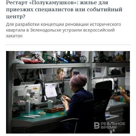
Рестарт «Полукамушков»: жилье для
приезжих специалистов или событийный
центр?
Для разработки концепции реновации исторического
квартала в Зеленодольске устроили всероссийский
хакатон