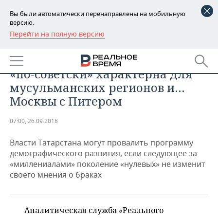
Вы были автоматически перенаправлены на мобильную
версию.
Перейти на полную версию
РЕГИОНЫ
ОБЩЕСТВО
Бракоразводный эксцесс: семья
БАШКОРТОСТАН
НОВОСТИ
«по-советски» характерна для
ТАТАРСТАН
АНАЛИТИКА
мусульманских регионов и…
Москвы с Питером
УДМУРТИЯ
НОВОСТИ АНАЛИТИКИ
ЭКОНОМИКА
07:00, 26.09.2018
ДЕКЛАРАЦИИ О ДОХОДАХ
НОВОСТИ ЭКОНОМИКИ
ПРОМЫШЛЕННОСТЬ
Власти Татарстана могут провалить программу
КОРОЛИ ГОСЗАКАЗА ПФО
ФИНАНСЫ
НОВОСТИ
НЕДВИЖИМОСТЬ
демографического развития, если следующее за
ПРОМЫШЛЕННОСТИ
«миллениалами» поколение «нулевых» не изменит
ВУЗЫ ТАТАРСТАНА
БАНКИ
НОВОСТИ НЕДВИЖИМОСТИ
АВТО
своего мнения о браках
АГРОПРОМ
КОМУ ПРИНАДЛЕЖАТ
БЮДЖЕТ
НОВОСТИ АВТО
БИЗНЕС
ТОРГОВЫЕ ЦЕНТРЫ
МАШИНОСТРОЕНИЕ
ТАТАРСТАНА
Аналитическая служба «Реального
ИНВЕСТИЦИИ
НОВОСТИ БИЗНЕСА
ТЕХНОЛОГИИ