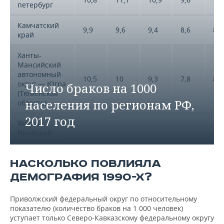
петербург
Камчатский
9,9
9,6
9,4
8,6
8,8
край
Ханты-
Мансийский
автономный
10,5
10
9,3
7,8
8,5
округ — Югра
Число браков на 1000
(Тюменская
населения по регионам РФ,
область)
2017 год
Ямало-
Ненецкий
автономный
9,6
9,7
8,9
7,7
8,5
округ
(Тюменская
НАСКОЛЬКО ПОВЛИЯЛА
область)
ДЕМОГРАФИЯ 1990-Х?
Иркутская
9,2
9
8,9
7,3
8,4
Приволжский федеральный округ по относительному
область
показателю (количество браков на 1 000 человек)
уступает только Северо-Кавказскому федеральному округу
Чукотский