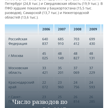
Петербург (24,8 тыс.) и Свердловская область (19,9 тыс.). В
ПФО худшие показатели у Башкортостана (15,5 тыс.
разводов), Самарской (13,7 тыс.) и Нижегородской
областей (13,6 тыс.).
2006
2007
2008
2009
2
Российская
640
685
703
699
6
Федерация
837
910
412
430
3
45
48
48
48
4
г.Москва
025
149
827
131
5
Московская
33
35
37
37
3
область
421
201
069
229
9
Краснодарский
22
23
24
24
2
край
072
960
756
593
3
г.Санкт-
23
25
26
26
2
Число разводов по
Петербург
871
794
814
285
7