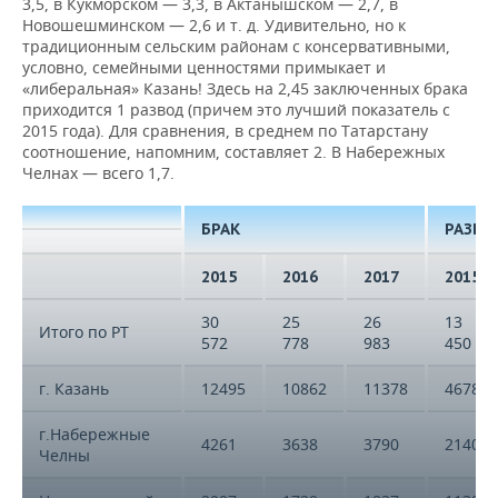
3,5, в Кукморском — 3,3, в Актанышском — 2,7, в
Новошешминском — 2,6 и т. д. Удивительно, но к
традиционным сельским районам с консервативными,
условно, семейными ценностями примыкает и
«либеральная» Казань! Здесь на 2,45 заключенных брака
приходится 1 развод (причем это лучший показатель с
2015 года). Для сравнения, в среднем по Татарстану
соотношение, напомним, составляет 2. В Набережных
Челнах — всего 1,7.
БРАК
РАЗВО
2015
2016
2017
2015
30
25
26
13
Итого по РТ
572
778
983
450
г. Казань
12495
10862
11378
4678
г.Набережные
4261
3638
3790
2140
Челны